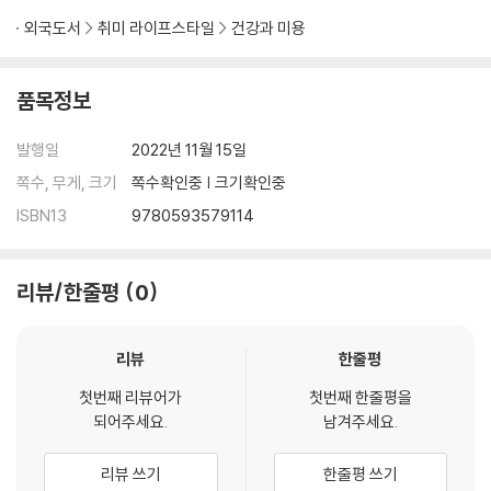
외국도서
취미 라이프스타일
건강과 미용
품목정보
발행일
2022년 11월 15일
쪽수, 무게, 크기
쪽수확인중 | 크기확인중
ISBN13
9780593579114
리뷰/한줄평
0
리뷰
한줄평
첫번째 리뷰어가
첫번째 한줄평을
되어주세요.
남겨주세요.
리뷰 쓰기
한줄평 쓰기