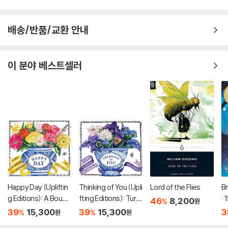
배송/반품/교환 안내
이 분야 베스트셀러
Happy Day (Upliftin
Thinking of You (Upli
Lord of the Flies
Br
g Editions): A Bouqu
fting Editions): Turn
:
46
8,200
%
원
et in a Book (부케북 /
This Book Into a Bou
39
15,300
39
15,300
3
%
%
원
원
팝업북)
quet (부케북 / 팝업