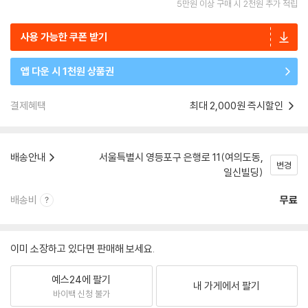
5만원 이상 구매 시 2천원 추가 적립
사용 가능한 쿠폰 받기
앱 다운 시 1천원 상품권
결제혜택
최대 2,000원 즉시할인
배송안내
서울특별시 영등포구 은행로 11(여의도동,
변경
일신빌딩)
배송비
무료
이미 소장하고 있다면 판매해 보세요.
예스24에 팔기
내 가게에서 팔기
바이백 신청 불가