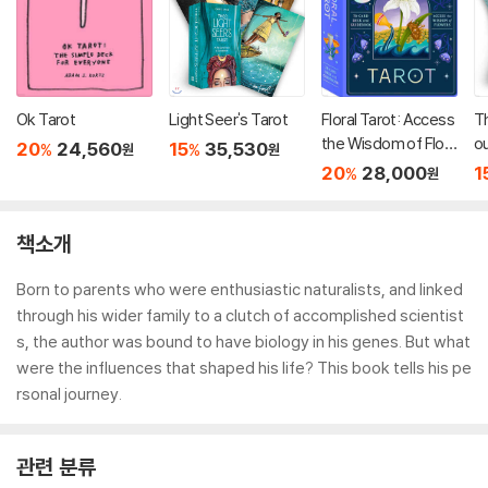
Ok Tarot
Light Seer's Tarot
Floral Tarot: Access
Th
the Wisdom of Flow
o
20
24,560
15
35,530
%
%
원
원
ers
20
28,000
1
%
원
책소개
Born to parents who were enthusiastic naturalists, and linked
through his wider family to a clutch of accomplished scientist
s, the author was bound to have biology in his genes. But what
were the influences that shaped his life? This book tells his pe
rsonal journey.
관련 분류