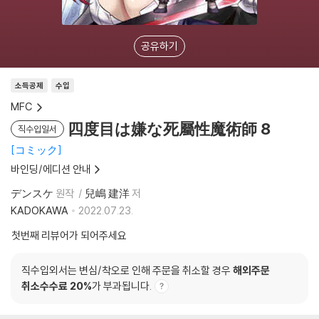
공유하기
소득공제
수입
MFC
四度目は嫌な死屬性魔術師 8
직수입일서
コミック
바인딩/에디션 안내
デンスケ
원작
兒嶋 建洋
저
KADOKAWA
2022.07.23.
첫번째 리뷰어가 되어주세요
직수입외서는 변심/착오로 인해 주문을 취소할 경우
해외주문
취소수수료 20%
가 부과됩니다.