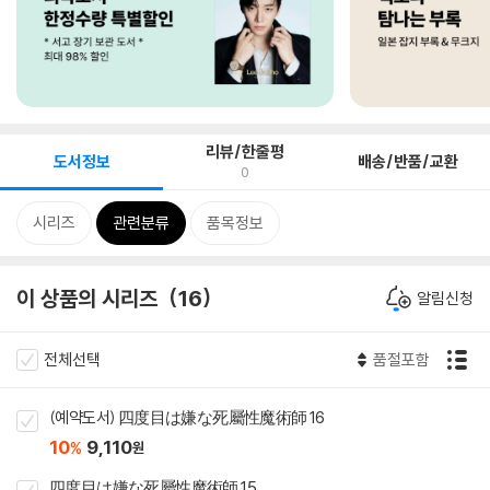
리뷰/한줄평
도서정보
배송/반품/교환
0
시리즈
관련분류
품목정보
이 상품의 시리즈
16
알림신청
전체선택
품절포함
(예약도서) 四度目は嫌な死屬性魔術師 16
10
9,110
%
원
四度目は嫌な死屬性魔術師 15