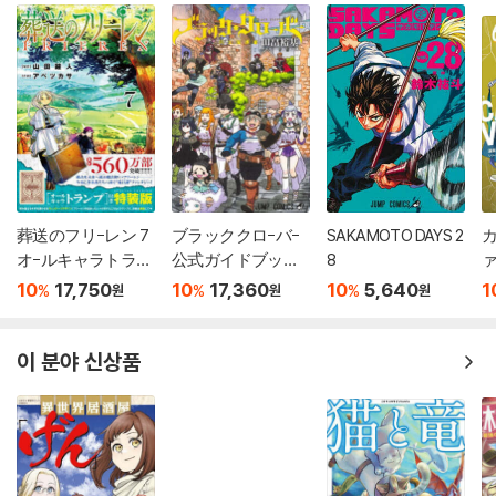
葬送のフリ-レン 7
ブラッククロ-バ-
SAKAMOTO DAYS 2
カ
オ-ルキャラトラン
公式ガイドブック
8
ァ
プ付き特裝版
完全魔導書
10
17,750
10
17,360
10
5,640
1
%
%
%
원
원
원
이 분야 신상품