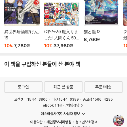
異世界居酒屋「げん」
(예약도서) 魔入りま
猫と龍 13
(
15
した! 入間くん 50
8,760
원
特裝版
1
10
7,780
10
37,980
1
%
%
원
원
이 책을 구입하신 분들이 산 분야 책
로그인
최근 본 상품
주문/배송
고객센터 1544-3800
티켓 1544-6399
중고샵 1566-4295
eBook 1:1문의/채팅상담
예스이십사(주) 사업자 정보
이용약관
개인정보처리방침
청소년보호정책