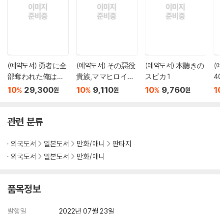
(예약도서) 勇者に全
(예약도서) その惡役
(예약도서) 本聽きの
(
部奪われた俺は勇
貴族,ママヒロイン
スピカ 1
者の母親とパ-ティ
が好きすぎる 6
10
29,300
10
9,110
10
9,760
1
%
%
%
원
원
원
を組みました! 8 ア
す
クリルスタンド付
き特裝版
관련 분류
외국도서
일본도서
만화/애니
판타지
외국도서
일본도서
만화/애니
품목정보
발행일
2022년 07월 23일