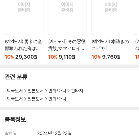
(예약도서) 勇者に全
(예약도서) その惡役
(예약도서) 本聽きの
(
部奪われた俺は勇
貴族,ママヒロイン
スピカ 1
者の母親とパ-ティ
が好きすぎる 6
10
29,300
10
9,110
10
9,760
1
%
%
%
원
원
원
を組みました! 8 ア
す
クリルスタンド付
き特裝版
관련 분류
외국도서
일본도서
만화/애니
판타지
외국도서
일본도서
만화/애니
품목정보
발행일
2024년 12월 23일