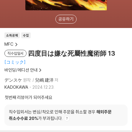
공유하기
소득공제
수입
MFC
四度目は嫌な死屬性魔術師 13
직수입일서
コミック
바인딩/에디션 안내
デンスケ
원작
兒嶋 建洋
저
KADOKAWA
2024.12.23.
첫번째 리뷰어가 되어주세요
직수입외서는 변심/착오로 인해 주문을 취소할 경우
해외주문
취소수수료 20%
가 부과됩니다.