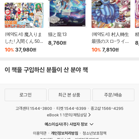
(예약도서) 魔入りま
猫と龍 13
(예약도서) 村人轉生
した! 入間くん 50
最强のスロ-ライフ
8,760
8
원
特裝版
18
10
37,980
10
7,810
%
%
원
원
이 책을 구입하신 분들이 산 분야 책
로그인
최근 본 상품
주문/배송
고객센터 1544-3800
티켓 1544-6399
중고샵 1566-4295
eBook 1:1문의/채팅상담
예스이십사(주) 사업자 정보
이용약관
개인정보처리방침
청소년보호정책