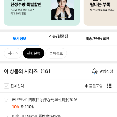
리뷰/한줄평
도서정보
배송/반품/교환
0
시리즈
관련분류
품목정보
이 상품의 시리즈
16
알림신청
전체선택
품절포함
(예약도서) 四度目は嫌な死屬性魔術師 16
10
9,110
%
원
四度目は嫌な死屬性魔術師 15