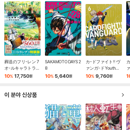
葬送のフリ-レン 7
SAKAMOTO DAYS 2
カ-ドファイト!! ヴ
カ
オ-ルキャラトラン
8
ァンガ-ド YouthQu
ァ
プ付き特裝版
ake 6
イ
10
17,750
10
5,640
10
9,760
1
%
%
%
원
원
원
이 분야 신상품