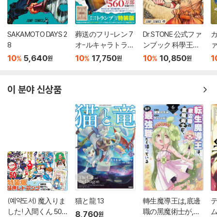
SAKAMOTO DAYS 2
葬送のフリ-レン 7
Dr.STONE 公式ファ
カ
8
オ-ルキャラトラン
ンブック 科學王國
ァ
プ付き特裝版
事典
10
5,640
10
17,750
10
10,850
1
%
%
%
원
원
원
이 분야 신상품
(예약도서) 魔入りま
猫と龍 13
轉生魔導王は,底邊
テ
した! 入間くん 50
職の黑魔術士が,實
8,760
원