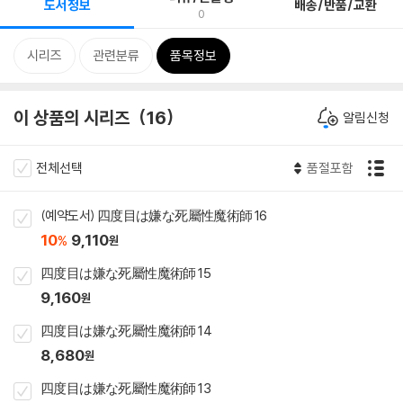
도서정보
배송/반품/교환
0
시리즈
관련분류
품목정보
이 상품의 시리즈
16
알림신청
전체선택
품절포함
(예약도서) 四度目は嫌な死屬性魔術師 16
10
9,110
%
원
四度目は嫌な死屬性魔術師 15
9,160
원
四度目は嫌な死屬性魔術師 14
8,680
원
四度目は嫌な死屬性魔術師 13