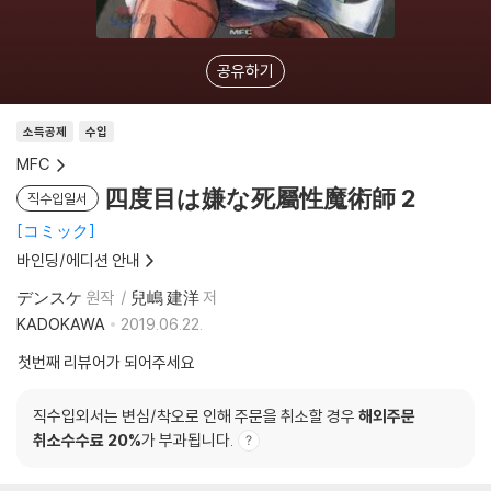
공유하기
소득공제
수입
MFC
四度目は嫌な死屬性魔術師 2
직수입일서
コミック
바인딩/에디션 안내
デンスケ
원작
兒嶋 建洋
저
KADOKAWA
2019.06.22.
첫번째 리뷰어가 되어주세요
직수입외서는 변심/착오로 인해 주문을 취소할 경우
해외주문
취소수수료 20%
가 부과됩니다.