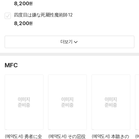
8,200
원
四度目は嫌な死屬性魔術師 12
8,200
원
더보기
MFC
(예약도서) 勇者に全
(예약도서) その惡役
(예약도서) 本聽きの
(