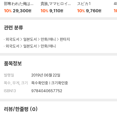
部奪われた俺は勇
貴族,ママヒロイン
スピカ 1
者の母親とパ-ティ
が好きすぎる 6
10
29,300
10
9,110
10
9,760
1
%
%
%
원
원
원
を組みました! 8 ア
す
クリルスタンド付
き特裝版
관련 분류
외국도서
일본도서
만화/애니
판타지
외국도서
일본도서
만화/애니
품목정보
발행일
2019년 06월 22일
쪽수, 무게, 크기
쪽수확인중 | 크기확인중
ISBN13
9784040657752
리뷰/한줄평
0