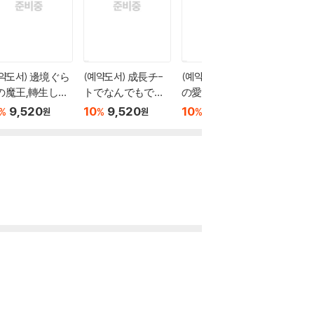
예약도서) 邊境ぐら
(예약도서) 成長チ-
(예약도서) ダメ人間
の魔王,轉生して
トでなんでもでき
の愛しかた 5
10
1
%
强の魔術師にな
るようになったが,
9,520
10
9,520
10
9,520
%
%
%
원
원
원
14
無職だけは辭めら
れないようです 32