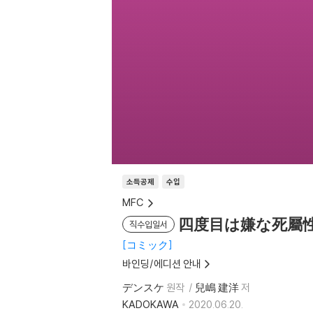
소득공제
수입
MFC
四度目は嫌な死屬性
직수입일서
コミック
바인딩/에디션 안내
デンスケ
원작
兒嶋 建洋
저
KADOKAWA
2020.06.20.