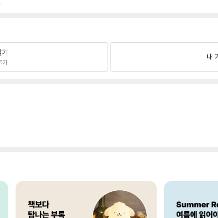
.
팔기
내 
불가