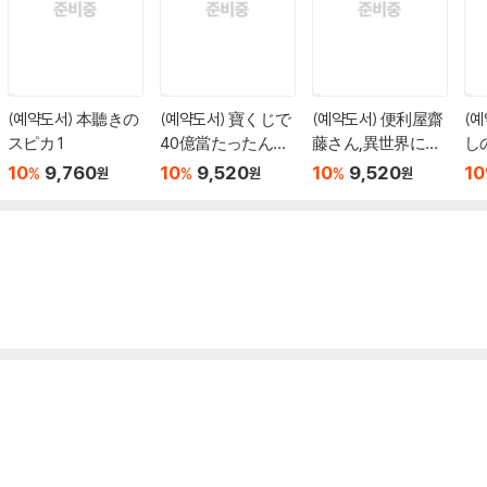
(예약도서) 本聽きの
(예약도서) 寶くじで
(예약도서) 便利屋齋
(
スピカ 1
40億當たったんだ
藤さん,異世界に行
し
けど異世界に移住
く 15
最
10
9,760
10
9,520
10
9,520
10
%
%
%
원
원
원
する 20
る 