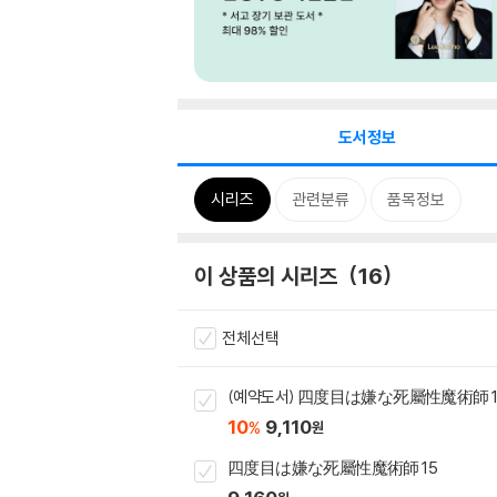
도서정보
시리즈
관련분류
품목정보
이 상품의 시리즈
16
전체선택
(예약도서) 四度目は嫌な死屬性魔術師 1
10
9,110
%
원
四度目は嫌な死屬性魔術師 15