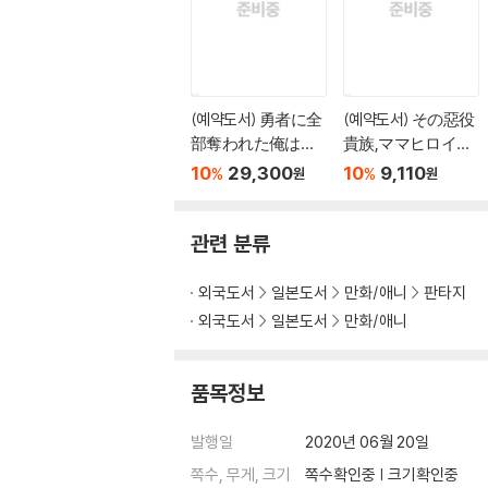
(예약도서) 勇者に全
(예약도서) その惡役
部奪われた俺は勇
貴族,ママヒロイン
者の母親とパ-ティ
が好きすぎる 6
10
29,300
10
9,110
%
%
원
원
を組みました! 8 ア
クリルスタンド付
き特裝版
관련 분류
외국도서
일본도서
만화/애니
판타지
외국도서
일본도서
만화/애니
품목정보
발행일
2020년 06월 20일
쪽수, 무게, 크기
쪽수확인중 | 크기확인중