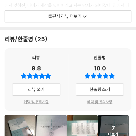
세련된 양아치가 돼라
에서 잊혀진, 나아가 세상을 잊어버리고 사는 남자가 되어갔다. 입에서 나
직장에서 아우라를 풍기는 방법
오는 말들은 단순하기 그지없었다.
출판사 리뷰 더보기
텃세를 극복하는 법
응아, 맘마, 때찌, 에비, 쉬야. 자장자장…….
한 살, 세 살 아이를 키우려면 한 살, 세 살이 되어야 했다. 기쁨 못지않게 퇴
12 사회 생활 속 다양한 인간관계
보되어 가고 있다는 느낌을 떨쳐낼 수 없었다. 어른의 언어로 성인들과 대
리뷰/한줄평
25
무례한 사람들은 도대체 왜 그럴까?
화를 나누고 싶었다.
누군가 나를 이유없이 싫어한다면?
우리는 덩치 좋은 사람에게만 두려움을 느낄까?
‘무언가, 그 무언가, 아무것이나 ‘그냥 한번’ 해보자!’
리뷰
한줄평
호구 되지 않는 법칙
9.8
10.0
인터넷으로 5,000원짜리 스마트폰 삼각대, 15,000원짜리 핀마이크를
13 무작정 미국으로 가서 얻은 것들
샀다. 영상편집 프로그램도 5,000원에 샀다. 거창한 목표 같은 건 없었다.
미국 생활에서 얻은 3가지 가치
그저 뭐든 해보고 싶었다. 아내가 퇴근하고 아이들과 놀다가 잠이 들 때, 1
리뷰 쓰기
한줄평 쓰기
어른의 무게를 느끼다
층 주차장에 있는 차 안으로 갔다. 실내조명을 켜고, 스마트폰을 켜고 녹화
나는 누구인가
를 시작했다. 드디어 세상을 향해 입을 열었다.
혜택 및 유의사항
혜택 및 유의사항
돈 주고도 못 살 값진 경험들
“안녕하세요. 두 아이를 키우는 전업주부 아빠, 감성대디입니다.”
14 3개월 만에 결혼할 수 있었던 이유
7
비혼주의자였던 이유
더보기
결혼을 이루어내다