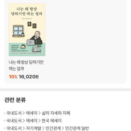
현명한 이별 대처법
부모님과의 이별에 대처하는 법
6 아름다운 연애, 서글픈 연애
모태솔로가 연애를 시작하려면?
여자는 어떤 남자에게 반하는가
남자는 어떤 여자에게 끌리는가
나는 왜 항상 당하기만
7 결혼하지 말라! 절대로?
하는 걸까
산에 오르면서 산이 험하다고 불평한다면
10
16,020
예측 불가능한 존재들
%
원
결혼 전에 중요하게 생각해야 하는 것
8 아이를 기르는 행복
관련 분류
결혼 생활의 최고의 축복은 육아
전장터의 한가운데에 선 남자
국내도서
에세이
삶의 자세와 지혜
아이로 인한 뜻밖의 재능 발견 ‘유튜브’
국내도서
에세이
한국 에세이
육아는 얼마나 힘들고 고통스러울까?
국내도서
자기계발
인간관계
인간관계 일반