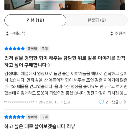
“걱정 말아요. 일단 한번 해보는 거예요.
인생을 바꾸는 ‘그냥 하기’의 힘
뭐든지 괜찮습니다. 그냥 시작해보세요!”
4
4
5
리뷰
19
한줄평
6
15 전화 한 통에 강원도 삼척으로 떠난 날
하고 싶은 말이 너무 많았다. 머릿속에, 가슴속에 가득 차 있는 이야기들을
갑자기 목수가 되다
두서없이 마구 늘어놓았다.
구매리뷰
추천순
운명을 바꾼 전화 한 통
‘정말 운이 좋아서 누군가 내 이야기를 들어준다면, 더 운이 좋아서 한 달에
인생에서 가장 어렵고 힘든 목수 일
20~30만 원이라도 벌면 아기들 분유도 사고, 기저귀도 넉넉하게 살 수 있
새벽에 유튜브를 그냥 시작하고 바뀐 삶
종이책
구매
겠지.’
전업주부 그리고 또 다른 인생
그 소박한 바람으로 시작한 유튜브. 들쭉날쭉한 그의 이야기는 세상 속으
먼저 삶을 경험한 형이 해주는 담담한 위로 같은 이야기를 간직
나만의 이야기를 세상에 알리다
로 퍼져나갔다. 화려하지도, 특별하지도 않지만, 2년이 조금 지나 구독자
하고 싶어 구매합니다:)
망설이면 벌써 내일이 된다
가 20만 명을 넘어섰다. 너무 빠른 성장에 너무 빠른 성장에 당황한 사람은
감성대디 체널에서 영상으로 듣던 좋은 이야기들을 책으로 간직하고 싶어
현규 자신이었다. 그의 진솔한 이야기를 들은 많은 사람들이 질문해왔다.
서 샀습니다. 먼저 삶을 산 어른이자 형이 해주는 조언 같은 이야기에 많은
“남자친구와 헤어졌는데, 그 아픔을 어떻게 달래야 하나요?”
위로와 배움을 얻고있습니다. 올려주신 영상을 좋아요도 안누르고 보기만
에필로그_ 당신의 내일을 응원합니다
“아버지가 갑자기 돌아가셔서 마음의 상처가 큽니다. 어떡하죠?”
했는데 이렇게라도 도움이 되었으면 좋겠습니다. 멋진 가장이 되시길 응원
“아이돌이 되고 싶은데 엄마 아빠가 반대해요. 어떻게 설득해야 하나요?”
하고 가족들과 함께 좋은 일들만 많이 생기시길 늘 바라겠습니다:) 좋은 말
f*************n
2022.06.13.
신고
2
댓글
0
씀 항상 감사합
그는 만물박사도 아니고, 해결사는 더더구나 아니었다. 그러나 그들의 아
픔에 공감하고 자신의 경험과 체험을 바탕으로 실마리를 풀어갈 수 있는
종이책
구매
방법을 들려주었다. 완벽한 해결책은 아니었으나 그들은 “고맙다”고 해주
하고 싶은 대로 살아보겠습니다 리뷰
었다. 나아가 여러 곳에서 함께 일하자는 제안이 왔다. 이제는 그가 세상을