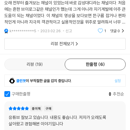
향해 “고맙습니다”라고 인사해야 할 차례이다.
오래 전부터 즐겨보는 채널이 있었는데 바로 감성대디라는 채널이다. 처음
에는 흔한 브이로그같은 채널인가 했는데 그게 아니라 자기계발에 아주 큰
현규는 42년을 살면서 특이한 세상살이를 했다. 예고를 졸업했고, 사진을
도움이 되는 채널이었다. 이 채널의 영상을 보다보면 뜬구름 잡거나 편파
배우는 사람이 드문 시절에 대학에서 사진을 전공했으며, 미국에서 사진작
적인게 아니라 지극히 객관적이고 실용적인것을 위주로 알려줘서 너무 좋
가로 활동했고, 다양한 아르바이트를 쉬지 않고 이어갔다. 미친 듯 음악을
았다. 그런데 이렇게 좋은 채널에서 책을 냈다고 하니 안 읽어볼수가 없었
했고, 작은 사업도 했으며, 목수일도 했다. 육아는 그의 주요 경력 중 하나
k***********5
2023.02.26.
신고
1
댓글
0
다. 그 분의
였다. 다양한 일을 했던 것만큼 그의 인생은 다채로웠다. 성공도 했지만 실
리뷰 전체보기
패도 많이 했다. 그 다채로움을 바탕으로 현규는 세상과 소통한다. 사람들
은 그에게 묻는다.
“어떻게 그렇게 다양한 일들을 할 수 있었나요?”
리뷰
19
한줄평
6
이 질문에는 이러한 뜻이 숨어 있다.
“나도 정말 해보고 싶은 일이 있었는데, 하지 못해서 속상해요.”
질문에 대한 그의 답은 간단하다.
클린봇
이 부적절한 글을 감지 중입니다.
설정
“나는 그냥 한번 해봤어요. 하고 싶은 일이 있으면 망설이지 않고 일단 그
냥 했습니다.”
구매한줄평
추천순
종이책
구매
일상에서 마주치는 사소한 일부터 삶에서 이루고 싶은 커다란 목표까지,
유튜브 잘보고 있습니다. 내용도 좋습니다. 저자가 오래도록
엄청난 영향력을 발휘하는 ‘그냥 하기’의 힘!
살아왔고 경험해본 이야기입니다