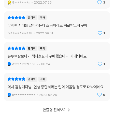
9********n
2022.07.26.
3
《지금까지 잘해왔으니, 하고 싶은 대로 살아보겠습니다》는 여타 위로의
에세이들과는 다르다. 저자는 유명 유튜버이지만 우리 주변에서 만날 수
있는 친근한 보통 사람이다. 그런 그가 남들과 다른 점은, 일단 무조건 해보
종이책
구매
는 것 하나였다. 사진사로 일하다가 음악을 하고 싶으면 그냥 시작했다. 손
무례한 시대를 살아가는데 조금이라도 위로받고자 구매
재주가 전혀 없지만 목수 일을 하고 싶어 전문가 밑에서 열심히 배웠다.
r************8
2022.09.01.
1
그 모든 일을 다 성공적으로 해낸 것은 결코 아니다. 실패도 여러 번 맛보았
다. 그는 혹시라도 하는 일마다 실패를 거듭하는 사람이 있다면 꼭 말해주
고 싶어 한다. 궁지에 몰려있다면 오히려 자신 없는 일에 과감하게 도전하
종이책
구매
라고. 물론 그 선택이 반드시 좋은 길로 연결되리라는 보장은 누구도 할 수
유투브잘보다가 책내셨길래 구매했습니다. 기대되네요
없지만, 그 과정을 통해 누구도 흠집낼 수 없는 나만의 자신감을 되찾을 수
d*******d
2022.08.24.
1
있습니다. 혹여 도전에 성공하지 못하더라도 그 과정에서 삶의 깨달음을
얻게 되고, 이는 더 큰 성공을 이루는 밑받침이 된다.
인생에서 중요한 것은 지나친 생각도, 깊이 있는 고민도 아니다. 복잡한 머
종이책
구매
릿속을 비우고 일단 몸을 움직여 시작하는 일이다. 일단 그냥 해보는 것이
역시 감성대디님! 인생 종합서라는 말이 어울릴 정도로 대박이에요!
다. 저자는 시종일관 ‘그냥 하기’의 엄청난 힘과 놀라운 결과를 자신의 경험
k***********5
2023.02.26.
0
을 통해 이야기한다.
뭐든지 그냥 한번 시작해보라. ‘그냥 하기’는 생각보다 인생에서 정말 큰 힘
을 발휘한다. 저자는, 다른 건 몰라도 그냥 하기의 힘 하나는 자신의 삶을
한줄평 전체보기