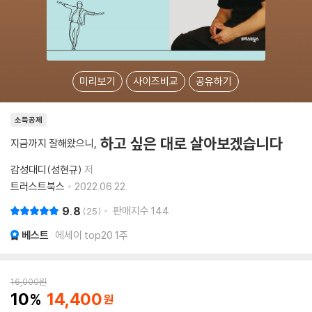
미리보기
사이즈비교
공유하기
소득공제
하고 싶은 대로 살아보겠습니다
지금까지 잘해왔으니,
감성대디(성현규)
저
트러스트북스
2022.06.22.
9.8
판매지수
144
25
베스트
에세이 top20 1주
16,000
원
10
14,400