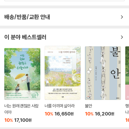
통해 증명할 수 있다고 힘주어 여러 번 강조한다.
“저를 한번 믿고 그냥 한번 해보세요. 안 하는 것보다는 하는 것이 항상 낫
습니다. 인생은 어디로 흘러갈지 모릅니다. ‘그냥 하기’가 생각보다 꽤 좋은
배송/반품/교환 안내
곳으로 당신을 데려다줄 수도 있어요.”
이 분야 베스트셀러
너는 원래 괜찮은 사람
너를 아끼며 살아라
불안
행
이야
나
10
16,650
10
16,200
%
%
원
원
10
17,100
1
%
원