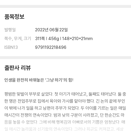
호환마마보다 무서운 육아 우울증
9 가족은 평생의 짐?
품목정보
부모와의 갈등은 하늘이 내린 것
자식에 대한 기대와 원망
발행일
2022년 06월 22일
자녀로부터 독립하기
쪽수, 무게, 크기
311쪽 | 456g | 148*210*21mm
도저히 이해 가지 않는 부모의 행동
ISBN13
9791192218496
10 친구는 동반자? 걸림돌?
친구를 때렸던 이유
출판사 리뷰
오래된 친구가 과연 좋은 친구일까
내향적인 사람이 친구 만들기
인생을 완전히 바꿔놓은 ‘그냥 하기’의 힘!
친구는 많을수록 좋은 걸까
‘진짜 친구’란 무엇일까?
평범한 맞벌이 부부로 살았다. 첫 아기가 태어났고, 둘째도 태어났다. 둘 중
인맥을 넓히고 싶다면
한 명은 전업주부로 집에서 육아와 가사를 맡아야 했다. 긴 논의 끝에 부인
이 밖에 나가 일을 하고 남편이 주부가 되었다. 두 아이를 기르는 일은 매일
11 직장 생활은 제3의 인생
매시간이 전쟁의 연속이었다. 밤과 낮의 구분이 사라졌고, 단 한순간도 마
당신이 직장에서 공격당하는 진짜 이유
음을 놓을 수 없었다. 그에 비해 행복감과 아빠로서의 기쁨은 엄청났다. 매
공격하는 상사에게 효과적으로 대응하기
일 매시간 놀라움과 신기함의 연속이었다. 그러나 피곤도 커져갔고, 세상