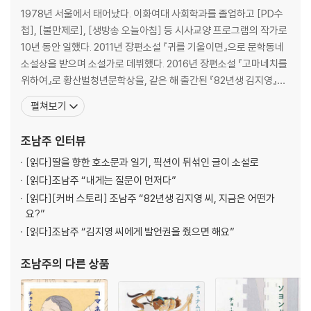
oman becomes famous. A woman is hated, and loved, and the
1978년 서울에서 태어났다. 이화여대 사회학과를 졸업하고 [PD수
n hated again.
첩], [불만제로], [생방송 오늘아침] 등 시사교양 프로그램의 작가로
10년 동안 일했다. 2011년 장편소설 『귀를 기울이면』으로 문학동네
Written in Cho Nam-Joo’s masterful, razor-sharp prose, Miss
소설상을 받으며 소설가로 데뷔했다. 2016년 장편소설 『고마네치를
Kim Knows brings together the lives of eight Korean women, a
위하여』로 황산벌청년문학상을, 같은 해 출간된 『82년생 김지영』으
ged 10 to 80. Contained in each of these biographies is a micr
로 2017년 오늘의작가상을 수상했다. 『82년생 김지영』은 현재 세계
ocosm of contemporary Korea, and the challenges and injusti
펼쳐보기
각국으로 번역되며 세계의 주목을 받고 있다. 그 외 장편소설 『사하맨
ces that women face from childhood to old age. As with Kim Ji
션』과 『귤의 맛』, 소설집 『그녀 이름은』, 『우리가 쓴 것』 등이 있다. 2
young, Born 1982, the fates of these eight women are the fat
조남주
인터뷰
017년도 한국 문학의 미
es of women the world over. And under Cho Nam-Joo’s precis
[읽다]
딸을 향한 호소문과 일기, 픽션이 뒤섞인 글이 소설로
e, unveiled gaze, nothing and nobody escapes scrutiny--not
[읽다]
조남주 “내게는 질문이 먼저다”
even herself.
[읽다]
[커버 스토리] 조남주 “82년생 김지영 씨, 지금은 어떤가
요?”
[읽다]
조남주 “김지영 씨에게 발언권을 줬으면 해요”
조남주
의 다른 상품