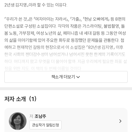
2년생 김지영』이라 할 수 있는 이유다.
『우리가 쓴 것』은 「여자아이는 자라서」, 「가출」, 「현남 오빠에게」 등 8편의
단편소설로 구성된 소설집이다. 각각의 작품은 가스라이팅, 불법촬영, 돌
봄 노동, 가부장제, 여성 노년의 삶, 페미니즘 내 세대 갈등 등 그동안 여성
의 삶을 이야기함에 있어 주요한 화두로 등장했던 문제들을 관통한다. 첨
예하고 현재적인 갈등의 현장으로서 이 소설집은 『82년생 김지영』 이후
한국 사회의 젠더감수성이 넘어섰거나 넘어서진 못한 한계의 기록이기도
하다. 어디까지 왔고 무엇을 더 물어야 할까. 지금 우리에게 필요한 좌표 설
정을 위한 지도. 이 책의 두 번째 이름일 것이다.
책소개 더보기
FROM THE AUTHOR OF KIM JIYOUNG, BORN 1982
Eight women. Eight stories. One reality.
저자 소개
1
A woman is born. A woman is filmed in public without consent.
저
조남주
A woman suffers domestic violence. A woman is gaslit. A wo
man is discriminated against at work. A woman grows old. A w
관심작가 알림신청