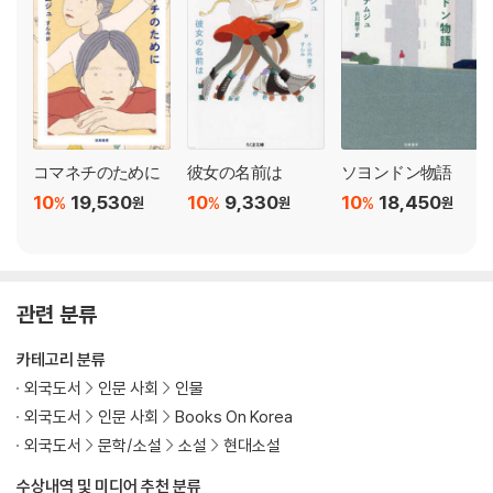
コマネチのために
彼女の名前は
ソヨンドン物語
10
19,530
10
9,330
10
18,450
%
%
%
원
원
원
관련 분류
카테고리 분류
외국도서
인문 사회
인물
외국도서
인문 사회
Books On Korea
외국도서
문학/소설
소설
현대소설
수상내역 및 미디어 추천 분류