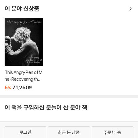
이 분야 신상품
This Angry Pen of Mi
ne: Recovering the J
ournals of Layne Sta
5
71,250
%
원
ley
이 책을 구입하신 분들이 산 분야 책
로그인
최근 본 상품
주문/배송