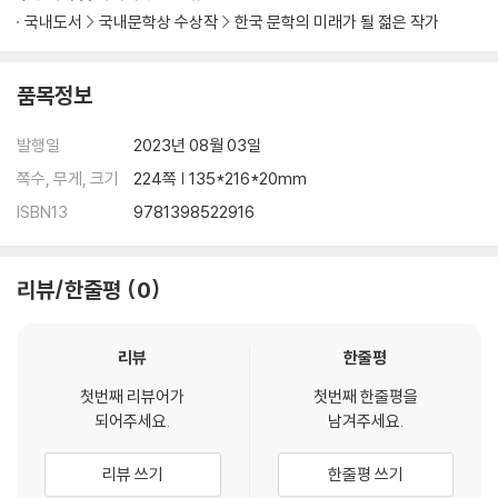
국내도서
국내문학상 수상작
한국 문학의 미래가 될 젊은 작가
품목정보
발행일
2023년 08월 03일
쪽수, 무게, 크기
224쪽 | 135*216*20mm
ISBN13
9781398522916
리뷰/한줄평
0
리뷰
한줄평
첫번째 리뷰어가
첫번째 한줄평을
되어주세요.
남겨주세요.
리뷰 쓰기
한줄평 쓰기