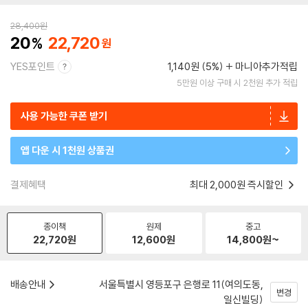
28,400
원
20
22,720
YES포인트
1,140원 (5%)
마니아추가적립
5만원 이상 구매 시 2천원 추가 적립
사용 가능한 쿠폰 받기
앱 다운 시 1천원 상품권
결제혜택
최대 2,000원 즉시할인
종이책
원제
중고
22,720
원
12,600
원
14,800
원~
배송안내
서울특별시 영등포구 은행로 11(여의도동,
변경
일신빌딩)