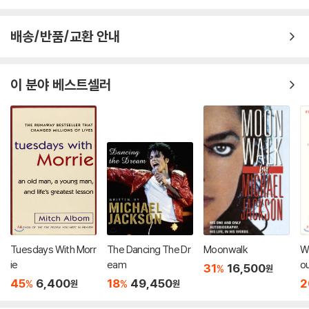
배송/반품/교환 안내
이 분야 베스트셀러
Tuesdays With Morr
The Dancing The Dr
Moonwalk
Wi
ie
eam
ou
31
16,500
%
원
Cr
45
6,400
18
49,450
2
%
%
원
원