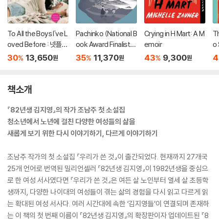
To All the Boys I've L
Pachinko (National B
Crying in H Mart: A M
T
oved Before : 넷플릭
ook Award Finalist) :
emoir
o 
스 영화 '내가 사랑했던
애플TV 드라마 '파친
30
13,650
35
11,370
43
9,300
4
%
%
%
원
원
원
모든 남자들에게' 원작
코' 원작소설
소설
책소개
『82년생 김지영』의 작가 조남주 첫 소설집
청소년에서 노년에 걸친 다양한 여성들의 삶을
새롭게 보기 위한 다시 이야기하기, 다르게 이야기하기
조남주 작가의 첫 소설집 『우리가 쓴 것』이 출간되었다. 현재까지 27개국
25개 언어로 번역된 밀리언셀러 『82년생 김지영』이 1982년생을 중심으
로 한 여성 서사였다면 『우리가 쓴 것』은 여든 살 노인부터 열세 살 초등학
생까지, 다양한 나이대의 여성들이 겪는 삶의 경험을 다시 읽고 다르게 읽
는 확대된 여성 서사다. 여러 시간대에 속한 ‘김지영들’이 연결되며 존재하
는 이 책의 첫 번째 이름이 『82년생 김지영』의 확장판이자 업데이트된 『8