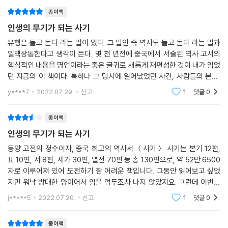
여주고 있습니다.
미를 뛰어넘는다. 『사기』의 가치는 사마천 개인의 깊은 통찰력과 역사의
종이책
중심에 인간을 두고자 한 안목으로 썼다는 데 있다. 역사서의 기본에 충실
인생의 무기가 되는 사기
한 사마천의 책임감도 훌륭하지만 고대를 살았던 인물들을 생생하게 재현
함으로써 그들의 삶을 통해 얻는 가르침이 크다. 사마천은 사건 중심으로
유행은 돌고 돈다 라는 말이 있다. 그 말인 즉 역사도 돌고 돈다 라는 말과
일맥상통한다고 생각이 든다. 몇 천 년전에 중국에서 서술된 역사 고서의
역사를 기록하지 않고 인물 중심으로 역사를 기록했다. 그렇기 때문에 『사
핵심적인 내용을 명언이라는 좋은 글귀로 새롭게 재편성한 것이 내가 읽었
기』의 역사는 인간 중심으로 흐른다. 천하의 제왕 자리를 걸고 싸운 유방과
던 지금의 이 책이다. 특히나 그 당시에 일어났었던 사건, 사람들의 본성,
항우의 치열한 삶 속에서 인간의 욕망과 비극 그리고 한 나라의 건국 과정
인성이 모두 담긴 책이라서 지금 시대에 맞지 않을 것이라 생각이 들었지
을 그린 것처럼 『사기』에는 인물들이 만들어 내는 역사가 생생하게 살아
y****7
2022.07.29.
신고
1
댓글
0
만 역
있다. 따라서 독자는 『사기』를 읽으면서 시공간을 뛰어 넘어 인간의 삶과
역사를 함께 호흡할 수 있다.
종이책
인생의 무기가 되는 사기
중국 최고의 역사서를 명언으로 만나다
동양 고전의 정수이자, 중국 최고의 역사서 ＜사기＞. 사기는 본기 12편,
표 10편, 서 8편, 세가 30편, 열전 70편 등 총 130편으로, 약 52만 6500
역사는 과거의 일이지만 생명력을 잃지 않고 끊임없이 재해석되고 기록된
자로 이루어져 있어 도전하기 참 어려운 책입니다. 그동안 읽어보고 싶었
다. 많은 고전들과 역사서가 그것을 증명한다. 사마천 역시 책임감을 갖고
지만 워낙 방대한 양이어서 읽을 엄두조차 나지 않았지요. 그런데 이번에
중국의 역사를 최대한 구현하기 위해 『사기』를 썼고 후대에 읽혀지면서 중
스타북스에서 나온 ＜인생의 무기가 되는 사기＞는 77편의 명구를 엄선
j*****5
2022.07.20.
신고
1
댓글
0
국의 역사는 생명력을 갖고 흘렀다.『사기』는 52만여 자로 쓰여 평생 읽어
하여 그 의미와 역사적
도 다 읽지 못한다는 중국 최고의 역사서이다. 중국은 물론 동양 최고의 역
종이책
사서로 손꼽히는 『사기』읽기를 가능하게 하는 여러 방법 중 하나는 명언으