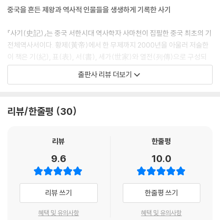
중국을 흔든 제왕과 역사적 인물들을 생생하게 기록한 사기
복숭아나무와 자두나무는 말을 할 수 없지만 나무 아래에 사람들이 저절로
찾아와 길이 생긴다
『사기(史記)』는 중국 서한시대 역사학자 사마천이 집필한 중국 최초의 기
지금껏 들어 보지도 못했다
전체역사서이다. 황제(黃帝)에서 한 무제까지 2000년을 아울러 저술한
서적을 불태우고 유생들을 구덩이에 묻다
이 책은 기(紀), 표(表), 서(書), 세가(世家)와 열전(列傳)으로 구성되
눈만 흘겨도 반드시 보복한다
었으며, 모두 130편 52만여 자이다. 중국의 역사 속 왕후장상, 호걸, 평민
나라 안에서 가장 뛰어난 인물이다
출판사 리뷰 더보기
등 역사적 인물 수천 명과 정치, 문화, 의식과 제도, 사상 등 다양한 방면의
역사 이야기를 풍부하게 담은 중국 고대 역사의 위대한 결실이다. 역사에
6. 힘은 산을 뽑고 기개는 세상을 덮는다
저항하거나 역사를 바꿨던, 혹은 흐르는 역사 안에서 치열하게 삶을 살았
리뷰/한줄평
30
던 인물들은 현대인에게 삶의 소중함과 위대한 진리를 가르쳐 준다. 이 책
간과 뇌가 흙과 뒤범벅이 되다
은 『사기』에서 훌륭한 명언 77가지를 엄선해 역사를 거슬러 올라가며 명
춥지 않아도 덜덜 떨린다
언의 유래와 배경을 상세히 설명했다. 이를 통해 동양 지혜의 정수를 느낄
허물을 고쳐 스스로 새로워지다
리뷰
한줄평
수 있으며 당대를 치열하게 살았던 인물들과 그들이 겪은 고난에서 깨닫는
좋은 책을 명산에 숨겨 두다
9.6
10.0
바가 적지 않다.
겉으로는 잔도를 수리하는 것처럼 하고 아무도 모르게 진창을 건너다
가장 핵심적인 요점을 파악하지 못하다
고대 중국인의 지혜와 현대인의 유머가 살아 있다
장군이 전장에 있을 때는 군주의 명령이라도 듣지 않아도 된다
리뷰 쓰기
한줄평 쓰기
호랑이 두 마리가 싸우면 한쪽은 반드시 다친다
고전은 옛 시대의 지혜와 진리가 응축되어 있다. 이런 방대한 지식을 짧은
힘은 산을 뽑고 기개는 세상을 덮는다
혜택 및 유의사항
혜택 및 유의사항