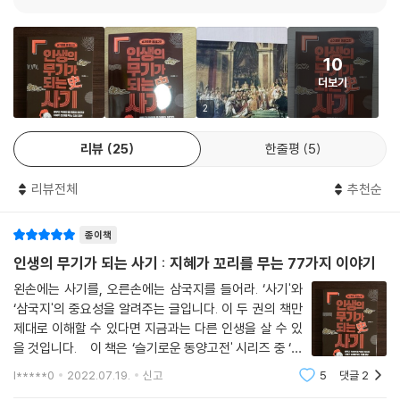
시간 안에 이해하기란 불가능하다. 하지만 정수라 할 수 있는 부분으로 우
백 번 쏘아 백 번을 다 맞힌다
리는 고전의 맛을 음미할 수 있다. 이 정수가 바로 명언으로 짧은 구절에 지
지나간 일을 잊지 말고 훗날의 스승으로 삼자
나지 않지만 작품의 지혜를 함축적으로 보여 준다. 명언은 작가의 주제 의
10
식을 보여 주고 사고의 폭을 넓혀 준다. 또한 새로운 해석을 가능하게 함으
7. 배수진을 치고 죽음을 담보하고 싸우다
더보기
로써 그 구절이 포함된 텍스트를 뛰어넘기도 한다. 이런 의미에서 『사기』
의 내용 중 엄선해서 뽑은 명언들을 독자에게 헌정한다. 독자는 명언을 통
힘찬 활에서 쏘아진 화살도 끝에는 힘이 약해진다
2
해 짧은 시간에 중국 역사의 중심과 철학을 엿볼 수 있다. 또한 생활 속에서
배수진을 치고 죽음을 담보하고 싸우다
리뷰
25
한줄평
5
쉽게 만나 익숙한 명언부터 좀처럼 듣지 못했던 명언까지 그 유래와 배경
땅에 선을 그리고 감옥으로 삼다
을 알 수 있다.
세 가지 법으로 처벌한다
리뷰전체
추천순
항장이 칼춤을 추는데 뜻은 패공에게 있다
역사는 물론 인간의 삶을 이야기한 『사기』
가난하여 돈이 한 푼도 없다
종이책
많은 사람의 말은 쇠와 돌도 녹이고 비방하는 말이 많아지면 굳은 뼈도 녹
고전에 대한 관심이 커지는 이유는 ‘사람’에 대한 관심이 커진다는 뜻으로
인다
인생의 무기가 되는 사기 : 지혜가 꼬리를 무는 77가지 이야기
해석할 수 있다. 보다 빠른 발전, 가능한 많은 이익 창출, 남들보다 더 큰 성
터럭만큼만 틀려도 천 리 차이가 난다
왼손에는 사기를, 오른손에는 삼국지를 들어라. ‘사기'와
공 등 자본주의가 주는 과제들을 해치우다 보니 ‘인간성’을 잃어버렸음을
천하를 내 집으로 삼는다
‘삼국지'의 중요성을 알려주는 글입니다. 이 두 권의 책만
자각하기 시작한 것이다. 이에 고전은 지난 시대 사람들의 삶과 철학을 여
대등한 관계에서 서로 맞서다
제대로 이해할 수 있다면 지금과는 다른 인생을 살 수 있
실히 보여줌으로써 현대인들에게 새로운 가르침과 나아갈 길을 제시한다.
이익을 함께 나누다
을 것입니다. 이 책은 ‘슬기로운 동양고전' 시리즈 중 ‘사
기'를 담고 있습니다. 원전을 보는 것이 가장 좋겠지만, 읽
l*****0
2022.07.19.
신고
5
댓글
2
기가 쉽지 않습니다. 이 책은 사기 중 77개의 이야기를 보
중국 최고의 역사서 『사기』는 중국 고대사를 기록한 역사서라는 단순한 의