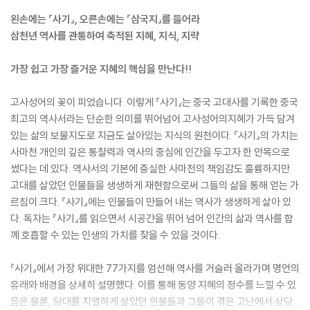
왼손에는 『사기』, 오른손에는 『삼국지』를 들어라
삼천년 역사를 관통하여 축적된 지혜, 지식, 지략
가장 쉽고 가장 즐거운 지혜의 핵심을 만난다!!
고사성어의 꽃이 피었습니다. 이렇게 『사기』는 중국 고대사를 기록한 중국
최고의 역사서라는 단순한 의미를 뛰어넘어 고사성어의지혜가 가득 담겨
있는 삶의 보물지도로 지금도 살아있는 지식의 원천이다. 『사기』의 가치는
사마천 개인의 깊은 통찰력과 역사의 중심에 인간을 두고자 한 안목으로
썼다는 데 있다. 역사서의 기본에 충실한 사마천의 책임감도 훌륭하지만
고대를 살았던 인물들을 생생하게 재현함으로써 그들의 삶을 통해 얻는 가
르침이 크다. 『사기』에는 인물들이 만들어 내는 역사가 생생하게 살아 있
다. 독자는 『사기』를 읽으면서 시공간을 뛰어 넘어 인간의 삶과 역사를 함
께 호흡할 수 있는 인생의 가치를 찾을 수 있을 것이다.
『사기』에서 가장 위대한 77가지를 엄선해 역사를 거슬러 올라가며 명언의
유래와 배경을 상세히 설명했다. 이를 통해 동양 지혜의 정수를 느낄 수 있
음은 물론, 당대를 치열하게 살았던 인물들과 그들이 겪은 고난에서 상당