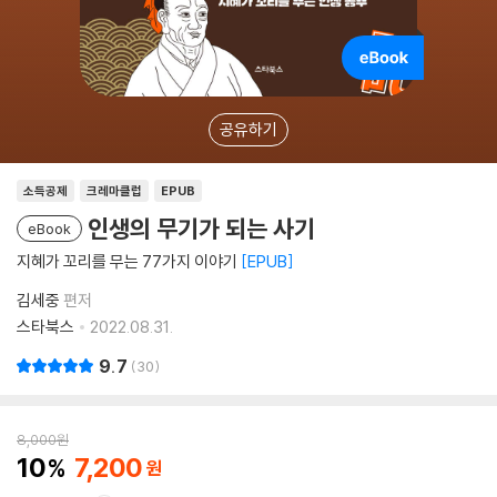
공유하기
소득공제
크레마클럽
EPUB
인생의 무기가 되는 사기
eBook
지혜가 꼬리를 무는 77가지 이야기
EPUB
김세중
편저
스타북스
2022.08.31.
9.7
30
8,000
원
10
7,200