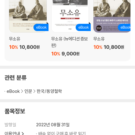
3. 덕에 있지 지형의 험준함에 있지 않다
사방에서 초나라 노래가 울린다
세상에 그에 비길 만한 것이 없다
집안이 빈곤하면 좋은 아내가 그리워지고 나라가 혼란하면 현명한 재상이
무소유
무소유 (뉴에디션 증보
무소유
아쉽다
판)
10
10,800
10
10,800
%
%
원
원
한 번 승낙한 일은 천금과 같다
10
9,000
%
원
오만하고 자아도취에 빠져 있다
덕에 있지 지형의 험준함에 있지 않다
땔나무를 안고 불을 끄러 간다
관련 분류
술을 좋아하고 제멋대로 행동하다
밥 한 그릇이 천금의 가치가 있다
eBook
인문
한국/동양철학
군자는 서로 좋은 말을 주고받고 소인은 서로 재물을 주고받는다
가만히 앉아서 현실성 없는 이론만 늘어놓는다
품목정보
4. 섶 위에서 잠을 자고 쓸개를 핥는다
발행일
2022년 08월 31일
윗사람을 농락해 권세를 마음대로 휘두르다
이용안내
배송 없이 구매 후 바로 읽기