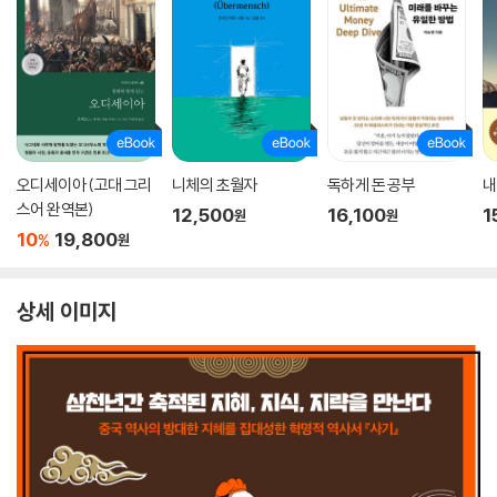
오디세이아 (고대 그리
니체의 초월자
독하게 돈 공부
내
스어 완역본)
12,500
16,100
1
원
원
10
19,800
%
원
상세 이미지