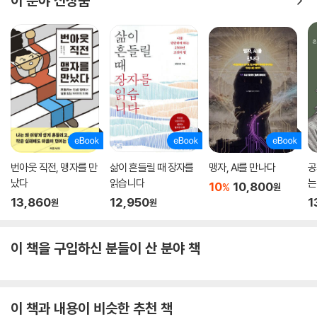
이 분야 신상품
번아웃 직전, 맹자를 만
삶이 흔들릴 때 장자를
맹자, AI를 만나다
공
났다
읽습니다
는
10
10,800
%
원
키
13,860
12,950
1
원
원
이 책을 구입하신 분들이 산 분야 책
이 책과 내용이 비슷한 추천 책