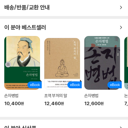
배송/반품/교환 안내
이 분야 베스트셀러
손자병법
초역 부처의 말
손자병법
논
10,400
12,460
12,600
7
원
원
원