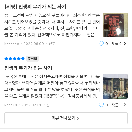
로 만나는 방법이다. 명언은 짧은 구절 안에 텍스트의 주제, 표현, 철학이
[서평] 인생의 무기가 되는 사기
함축적으로 들어 있으며 특히 『사기』의 경우 속담과 격언 고사성어들이 빈
중국 고전에 관심이 있으신 분들이라면, 최소 한 번 쯤은
번하게 등장한다. 이에 짧은 시간 안에 엄선한 명언을 넣어 중국 최고의 역
사기를 읽어보았을 것이다. 나 역시도 사기를 몇 번 읽어
사서의 정수를 이해할 수 있도록 구성했다.
보았고, 중국 고대 춘추전국시대, 진, 초한, 한나라 드라마
를 본 기억이 있다. 만화책으로도 마찬가지다. 고전은 고
명언의 유래와 이야기, 명언의 역사적 사례’ 등으로 구성해 명언으로 텍스
전 그 자체만으로 그만큼 영향력과 파급력이 상당하다는
k*****e
2022.08.09.
신고
0
댓글
0
사실을 알 수 있다. 세대를 거듭해서도 여전히 사랑을 받
트와 더 쉽고 빠르게 조우할 수 있도록 했다. ‘명언의 유래’는 말 그대로 명
고 있지않는가? 사기의 가치는 상당
언의 출처를 밝힌다. 명언의 원문에 주해와 번역을 달아 놓았다. 일부 명언
종이책
은 더 쉽고 이해하기 좋은 말로 설명을 덧붙였다. 그래서 원문의 뜻을 정확
인생의 무기가 되는 사기
히 알고, 동시에 명언과 관련된 배경 지식을 습득함으로써 명언을 한층 더
깊이 이해할 수 있다. ‘명언 이야기’에서는 명언과 관련한 배경과 자세한 이
"귀국한 후에 구천은 심사숙고하며 심혈을 기울여 나라를
다스렸다. 쓰디쓴 쓸개를 매달아 놓고 앉아서나 누워서나
야기를 들려준다. 이 부분에서는 명언 뒤에 숨겨진 역사적 배경 속으로 독
고개만 들면 쓸개를 핥아 쓴 맛을 보았다. 또한 음식을 먹
자를 안내해 명언의 의미를 생생하게 이해할 수 있도록 도와준다. ‘명언의
을 때도 쓸개를 핥았다.(168쪽)"나는 김세중님께서 편저
역사적 사례’에서는 셀 수 없을 만큼 많은 고전 사서 중에서 가장 적합한 이
하시고 ＜스타북스＞에서 출간하신 이책? ＜인생의 무
야기를 선정해 명언을 보다 생동감 있게 표현했다.
k****3
2022.07.31.
신고
0
댓글
0
기가 되는 사기＞를 읽다가 윗글에 깊은 인상을 받았다.와
신상담...윗글은 월왕 구천이 오왕 부처에게
리뷰 전체보기