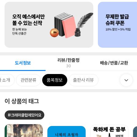
리뷰/한줄평
도서정보
배송/반품/교환
30
 소개
관련분류
품목정보
출판사 리뷰
이 상품의 태그
#크레마클럽에있어요