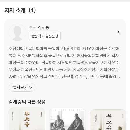
타고 온 배를 물에 빠뜨리다
저자 소개
1
모두 풍족하고 집집마다 풍요롭다
남이 버린 것을 내가 취하다
사람들이 모두 불안을 느끼다
편저
김세중
관심작가 알림신청
2. 길에서 만나면 눈짓으로 말을 한다
조선대학교 국문학과를 졸업하고 KAIST 최고경영자과정을 수료하
사지에 몰린 후에야 산다
였다. 광주MBC 퇴직 후 중국으로 건너가 협서중의대학원에서 박사
가르칠 만한 가치가 있다
과정을 이수하였다. 귀국하여 사단법인 한국평생교육기구에서 연수
세 번 명령하고 다섯 번 말하다
부장과 한국청소년진흥원 이사를 거쳐 한국청소년신문 기획실장 및
친구를 위해서라면 죽어도 좋다
총괄본부장을 역임하고 전남대, 관동대, 경기대, 국민대 등에 출강하
한 글자의 값어치가 천금이다
기도 했다. 현재는 사사편찬연구소의 대표로 있으면서, 한국 기업의
펼쳐보기
위나라를 포위하여 조나라를 구하다
역사와 흥망성쇠, 그리고 업종의 변화와 상품의 진화에 대한 연구와
길에서 만나면 눈짓으로 말을 한다
함께 사사를 정리하고 있다. 또한 이 책을 비롯하여 교재 편집과 《독
김세중
의 다른 상품
공무에 충실하고 법을 지킨다
서와 논술》 《교양의 즐거움》 《인생을 살아가는 지혜》 《긍정의 삶
원숭이가 갓을 쓰다
뜻을 이루고 나서 우쭐거리고 뽐내다
시장과 길거리에서 이루어지는 교제