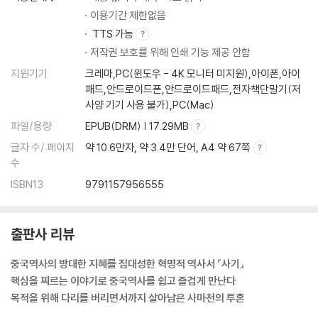
하찮은 인정이나 베푼다
이용기간 제한없음
늙으면 뜻을 이루기 힘들다
TTS 가능
잘못이 이루 헤아릴 수 없을 만큼 많다
저작권 보호를 위해 인쇄 기능 제공 안함
다른 사람의 힘으로 일을 이룬다
지원기기
크레마,PC(윈도우 - 4K 모니터 미지원),아이폰,아이
원대한 포부를 가슴에 품어라
패드,안드로이드폰,안드로이드패드,전자책단말기(저
겉모습은 같으나 실제로는 다르다
사양 기기 사용 불가),PC(Mac)
섶 위에서 잠을 자고 쓸개를 핥는다
파일/용량
EPUB(DRM) | 17.29MB
국가나 임금에게 큰 죄를 짓다
도리에 순종하지 않고 억지로 한다
글자 수/ 페이지
약 10.6만자, 약 3.4만 단어, A4 약 67쪽
비슷한 두 세력이 공존할 수 없다
수
ISBN13
9791157956555
5. 노한 머리칼이 관을 들어 올린다
새로운 세력이 갑자기 생겨나다
출판사 리뷰
요란하게 거들먹거리며 저잣거리를 지나다
중국역사의 방대한 지혜를 집대성한 혁명적 역사서 『사기』
이를 따르는 자는 성할 것이요 이를 어기는 자는 망할 것이다
핵심을 찌르는 이야기로 중국역사를 쉽고 즐겁게 만난다
충언은 귀에 거슬린다
목적을 위해 다리를 버리면서까지 살아남은 사마천의 투혼
노한 머리칼이 관을 들어 올린다
입술이 없으면 이가 시리다