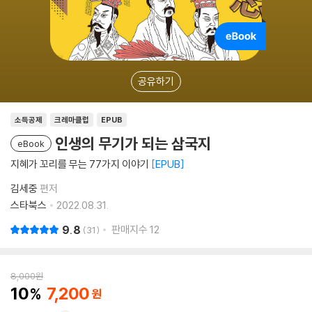
공유하기
소득공제
크레마클럽
EPUB
인생의 무기가 되는 삼국지
eBook
지혜가 꼬리를 무는 77가지 이야기
EPUB
김세중
편저
스타북스
2022.08.31.
9.8
판매지수
12
31
8,000
원
10
7,200