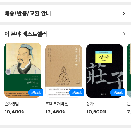
배송/반품/교환 안내
이 분야 베스트셀러
손자병법
초역 부처의 말
장자
논
10,400
12,460
10,500
7
원
원
원