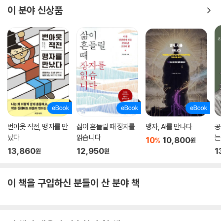
이 분야 신상품
번아웃 직전, 맹자를 만
삶이 흔들릴 때 장자를
맹자, AI를 만나다
공
났다
읽습니다
는
10
10,800
%
원
키
13,860
12,950
1
원
원
이 책을 구입하신 분들이 산 분야 책