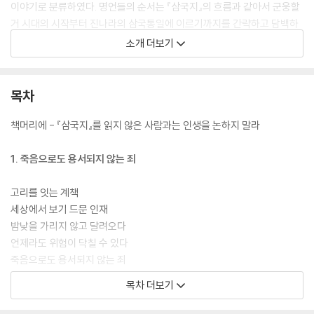
이야기로 분류하였다. 명언들의 순서는 『삼국지』의 흐름과 같아서 군웅할
거 시대의 시작부터 진나라의 삼국통일에 이르기까지를 간략하고 담백하
게 보여주어 내용 전반을 파악할 수 있게 했으며 ‘명언의 유래’와 ‘명언의
소개 더보기
해석’ ‘명언 이야기’ ‘명언의 역사적 사례’ 로 짜인 구성상의 특징은 용어의
이해와 상황 파악을 도울 뿐 아니라 실제 사례에서 비롯된 생동감으로 더
욱 가깝게 『삼국지』를 느낄 수 있게 한다.
목차
지금 우리는 매일 같이 새로운 소식이 쏟아지고 아침이 밝으면 어제의 정
책머리에 - 『삼국지』를 읽지 않은 사람과는 인생을 논하지 말라
보는 무용지물이 되어 버리는 세상에서 현대인들이 추구하는 것은 과거의
추억이 아니라 미래의 빛이다. 하지만 미래가 있기 위해선 현재가 있어야
1. 죽음으로도 용서되지 않는 죄
하고, 현재가 있다는 것은 과거를 가졌다는 의미가 된다. 이처럼 당연한 요
소로, 때로는 익숙한 것이 갖는 특유의 호감으로 고서들은 다가온다. 인기
고리를 잇는 계책
가 있기에 자꾸 회자되고, 회자되다 보니 더욱 익숙해지고, 그래서 또 사랑
세상에서 보기 드문 인재
을 받게 되는 것. 이것이야말로 고전이 세대를 넘어서도 살아남는 이유이
밤낮을 가리지 않고 달려오다
다.
언제라도 위험이 닥칠 수 있다
죽음으로도 용서되지 않는 죄
형제는 손발과 같고 처자는 옷과 같다
목차 더보기
관계가 먼 사람은 관계가 가까운 사람 사이에 끼어들지 못한다
늑대 새끼 같은 야심