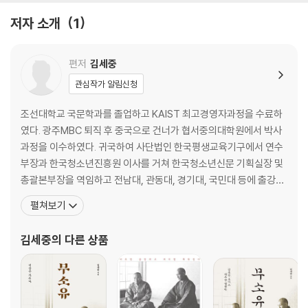
쥐 잡으려다 그릇 깬다
저자 소개
1
혼이 빠진 듯
2. 화살이 활에 놓였으니 쏘지 않을 수 없다
편저
김세중
관심작가 알림신청
술을 데우며 영웅을 논하다
겉으로는 강하지만 속은 약하다
조선대학교 국문학과를 졸업하고 KAIST 최고경영자과정을 수료하
매실을 생각하며 갈증을 없앤다
였다. 광주MBC 퇴직 후 중국으로 건너가 협서중의대학원에서 박사
호랑이를 풀어 산으로 돌려보내다
과정을 이수하였다. 귀국하여 사단법인 한국평생교육기구에서 연수
언어가 불손하다
부장과 한국청소년진흥원 이사를 거쳐 한국청소년신문 기획실장 및
몸은 조조의 진영에 있지만 마음은 한나라에 있다
총괄본부장을 역임하고 전남대, 관동대, 경기대, 국민대 등에 출강하
다섯 관문을 지나며 여섯 장수를 베다
기도 했다. 현재는 사사편찬연구소의 대표로 있으면서, 한국 기업의
펼쳐보기
다시 해를 본 듯
역사와 흥망성쇠, 그리고 업종의 변화와 상품의 진화에 대한 연구와
겉은 도량이 넓어 보이지만 속은 쌀쌀맞다
함께 사사를 정리하고 있다. 또한 이 책을 비롯하여 교재 편집과 《독
김세중
의 다른 상품
화살이 활에 놓였으니 쏘지 않을 수 없다
서와 논술》 《교양의 즐거움》 《인생을 살아가는 지혜》 《긍정의 삶
3. 하늘을 다스리고 땅을 다스리다