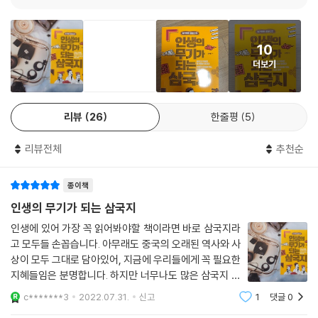
나 현대 사회가 인간의 목마름을 채워줄만한 충분한 시간을 제공하지 않는
맥성에서 패주하다
것이 문제이다. 그리하여 여유가 없는 현대인들을 위해 준비된 것이 『삼국
차에 싣고 말로 담을 정도
지』의 응축본인 이 『인생의 무기가 되는 삼국지』다.
모욕을 참으며 막중한 책임을 지다
10
사람이 죽을 때는 하는 말도 선하다
더보기
이 책에서는 익히 알려진 영웅호걸들의 운명과 유명 전투, 책략과 모사를
좁은 시야가 확 트이다
각각의 상황에 드러난 77가지 이야기로 분류하였다. 명언들의 순서는 『삼
창자가 당기고 배가 걸리다
국지』의 흐름과 같아서 군웅할거 시대의 시작부터 진나라의 삼국통일에
리뷰
26
한줄평
5
이르기까지를 간략하고 담백하게 보여주어 내용 전반을 파악할 수 있게 했
으며 ‘명언의 유래’와 ‘명언의 해석’ ‘명언 이야기’ ‘명언의 역사적 사례’ 로
리뷰전체
추천순
짜인 구성상의 특징은 용어의 이해와 상황 파악을 도울 뿐 아니라 실제 사
례에서 비롯된 생동감으로 더욱 가깝게 『삼국지』를 느낄 수 있게 한다.
종이책
기억에 깊게 뿌리내리는 명작의 명작으로
인생의 무기가 되는 삼국지
인생에 있어 가장 꼭 읽어봐야할 책이라면 바로 삼국지라
『삼국지』는 고전 중의 고전으로 뜸하다 싶으면 관련 영화나, 도서, 게임 등
고 모두들 손꼽습니다. 아무래도 중국의 오래된 역사와 사
의 2차 창작물이 나올 정도로 꾸준한 사랑을 받고 있는 작품이다. 긴 수염
상이 모두 그대로 담아있어, 지금에 우리들에게 꼭 필요한
의 관우, 천하의 지략가 제갈량, 간웅의 대명사 조조와 같은 인물들을 비롯
지혜들임은 분명합니다. 하지만 너무나도 많은 삼국지 시
한 400여 명의 매력적인 인물들은 이미 각각 두터운 팬을 확보하고 있으
리즈들을 한번에 통달하기에 오늘날 바쁜 삶을 살아가는
c*******3
2022.07.31.
신고
1
댓글
0
현대인에게는 너무도 무리입니다.때문에 이 책의 저자는
며 수차례의 전쟁, 계략과 음모, 군신간의 의리와 같은 가슴 뛰기 충분한 흥