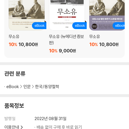
병법은 신속함이 가장 중요하다
쌍방의 세력이 비슷하여 싸움이 매우 치열하다
마음이 어지러워지다
하늘을 다스리고 땅을 다스리다
초가집을 세 번 방문한다
물고기가 물을 만난 듯
무소유
무소유 (뉴에디션 증보
무소유
몸을 의탁할 곳
판)
10
10,800
10
10,800
%
%
원
원
신발을 거꾸로 신고 나가 맞이하다
10
9,000
%
원
엎어진 둥지 아래 성한 알이 있겠는가
간과 뇌를 땅에 쏟다
관련 분류
4. 모든 것이 다 준비되었는데 동풍이 없다
eBook
인문
한국/동양철학
까마귀가 모인 듯 질서 없이 모인 병졸
붓만 들면 명문이 된다
썩지 않은 세 치 혀
품목정보
짚을 실은 배로 화살을 빌다
자기 몸을 상해 가면서까지 꾸며 내는 계책
발행일
2022년 08월 31일
마음의 큰 병
이용안내
배송 없이 구매 후 바로 읽기