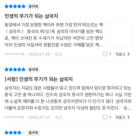
그러한 우리들을 위해 삼국지 중
미로운 요소들이 가득하기 때문이다.
종이책
인생의 무기가 되는 삼국지
하지만 이런 요소들을 버무려 상당히 긴 시간동안의 이야기를 다루고 있기
때문에 필연적으로 책은 길어질 수밖에 없다. 독자들은 『삼국지』를 한번
동양에서 가장 유명한 책이라 하면 가장 먼저 떠오르는 책
＜삼국지＞. 중국의 위/오/촉 삼국의 이야기를 담은 책으
읽는 것만으로는 내용 전반을 아우르기도 벅찰 뿐 아니라 꼭 짚고 넘어가
로, 책이 쓰여진 후 수세기가 지났지만 여전히 고전 명작
야할 중요한 포인트를 파악하는 것도 어려워진다. 따라서 독자들의 독서를
이자 인생의 지침서라 칭할만큼 수많은 지혜를 담은 책으
한층 수월하게 해줄 보충제가 필요하게 된다.
로서 많은 사람들에게 사랑받고 있는 책이다. 이 책의
c*******4
2022.07.28.
신고
1
댓글
0
머릿말에서 '＜삼국지＞를 읽지 않은 사람과는 인생을 논
이 책에서는 『삼국지』를 읽었다면 알아야 할 77가지 장면과 77가지 명언
하지 말라'는 말이 쓰여있듯이, 삼국
을 소개함으로써 머릿속에서 여러 덩이로 떠도는 『삼국지』를 하나로 모아
종이책
주고, 탄탄하게 만들어 줄 골격을 제공한다. 전체 줄거리를 77가지의 일화
[서평] 인생의 무기가 되는 삼국지
로 나누고 각 일화마다 핵심이 되는 명언이나 용어를 목차별로 배열하여
삼국지는 지금도 많은 사람들이 읽고 있으며 입에서 입으로 회자되고 있는
내용을 체계적으로 기억하게 되며 명언이 쓰일 법한, 또는 쓰인 실제 역사
중국 고전 중 하나이다. 진수의 삼국지 정사가 원판이기는 하나 사실 기반
를 사료 속에서 찾아내어 덧붙임으로써 『삼국지』를 다른 버전으로 다시 한
에 소설적 재미를 더 한 나관중의 삼국지연의가 더 인기가 많다. 삼국지와
번 읽는 듯한 기분을 느끼게 한다.
더불어 초한지와 수호지도 있지만 삼국지 아성의 절반도 못 미친다. 유비
과 관우, 장비가 복숭아나무 아래에서 의형제를 맺고 나라를 구하기 위해
r********r
2022.07.27.
신고
1
댓글
0
『삼국지』를 모르는 독자라면 입문서로, 『삼국지』를 한 번 읽은 독자라면
의병을
내용을 잘 정리하여 기억하기 위한 도구로, 『삼국지』를 여러 번 읽었고 이
종이책
미 내용을 외울 정도라면 공책정리를 하는 것처럼. 누구나 가볍게 책장을