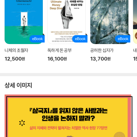
니체의 초월자
독하게 돈 공부
공허한 십자가
내
12,500
16,100
13,700
1
원
원
원
상세 이미지