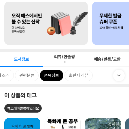
리뷰/한줄평
도서정보
배송/반품/교환
31
 소개
관련분류
품목정보
출판사 리뷰
이 상품의 태그
#크레마클럽에있어요