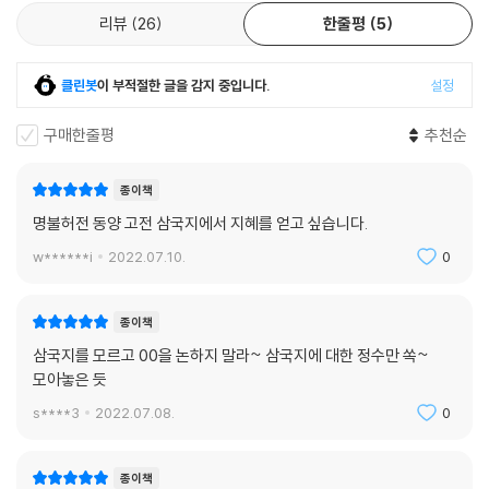
는 의미가 된다. 이처럼 당연한 요소로, 때로는 익숙한 것이 갖는 특유의 호
리뷰
26
한줄평
5
감으로 고전들은 우리에게 다가온다. 인기가 있기에 자꾸 회자되고, 회자
되다 보니 더욱 익숙해지고, 그래서 또 사랑을 받게 되는 것. 이것이야말로
고전이 시대와 세대를 넘어서도 살아남는 이유이다.
클린봇
이 부적절한 글을 감지 중입니다.
설정
구매한줄평
추천순
종이책
명불허전 동양 고전 삼국지에서 지혜를 얻고 싶습니다.
w******i
2022.07.10.
0
종이책
삼국지를 모르고 00을 논하지 말라~ 삼국지에 대한 정수만 쏙~
모아놓은 듯
s****3
2022.07.08.
0
종이책