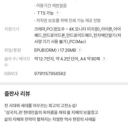
모든 것이 다 준비되었는데 동풍이 없다
이용기간 제한없음
지혜롭고 계략이 많다
TTS 가능
불세출의 공적
저작권 보호를 위해 인쇄 기능 제공 안함
한 수도 제대로 펼치지 못하다
지원기기
크레마,PC(윈도우 - 4K 모니터 미지원),아이폰,아이
패드,안드로이드폰,안드로이드패드,전자책단말기(저
5. 주유를 낳으시고 어찌 제갈량을 또 낳으셨습니까
사양 기기 사용 불가),PC(Mac)
파일/용량
EPUB(DRM) | 17.26MB
연못 속의 동물이 아니다
부인도 잃고 병사도 잃고
글자 수/ 페이지
약 12.7만자, 약 4.2만 단어, A4 약 80쪽
주유를 낳으시고 어찌 제갈량을 또 낳으셨습니까
수
그때그때 처한 뜻밖의 일을 재빨리 알맞게 대처한다
ISBN13
9791157956562
웃통을 벗어 붙이고 싸우다
한 번 본 것은 잊지 않는다
부드러움으로 강함을 이긴다
출판사 리뷰
아들을 낳으려면 손권 같은 아들을 낳아야 한다
전 시대와 세대를 아우르는 최고의 고전소설!
섶을 지고 불에 뛰어든다
『삼국지』란 현대인들의 목마름을 채워 줄 지혜의 보물창고
칼에 피 한 방울 묻히지 않다
삶의 지혜와 전략이 펼쳐지는 치열한 역사 현장의 사례들
6. 이름은 헛되이 전해지는 법이 없다