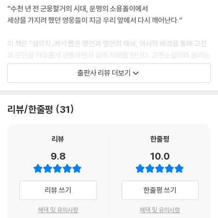
“수천 년 전 군웅할거의 시대, 운명의 소용돌이에서
세상을 가지려 했던 영웅들이 지금 우리 앞에서 다시 깨어난다.“
이름은 헛되이 전해지는 법이 없다
구름과 안개가 걷히고 푸른 하늘이 나타나다
이 책은 『삼국지』에서 뽑은 명언과 명언의 해석, 역사적 배경을 통해 고전
하나만 알고 둘은 모른다
과 모던을 자유롭게 관통하면서 삶의 지혜를 만난다. 고전소설이라 불리는
장수가 밖에 있을 때는 듣지 않아도 되는 군주의 명이 있다
것들 중 우리나라에서 가장 많은 마니아층을 확보하고 있는 것은 무엇인
자리를 잘라 나누어 앉다
출판사 리뷰 더보기
가? 중국 4대기서(四大奇書) 중에서 국문학에 가장 큰 영향을 끼친 작품
보검은 늙지 않는다
은 CEO들의 지침서로서 경영과 처세 전반에 대한 폭넓은 지식을 제공하
한 걸음마다 군영을 만든다
며 동시에 청소년들에게도 사랑을 받고 있는 책은, 바로 나관중의 『삼국
기를 눕히고 북을 치지 않다
리뷰/한줄평
31
지』다.
배짱이 두둑하다
『삼국지』는 시대를 초월하는 애정과 관심으로 끊임없이 재창작되는 고전
7. 먹자니 맛이 없고 버리자니 아깝다
리뷰
한줄평
중의 고전이다. 속본과 번역본은 물론이고 영화나 만화, 게임에 이르기까
9.8
10.0
지 수많은 2차 창작물을 가지고 있다. 따라서 이 시대를 살아가는 사람들
먹자니 맛이 없고 버리자니 아깝다
중 삼국지라는 말을 들었을 때, 그것이 무엇이냐고 반문할 사람은 많지 않
하룻강아지 범 무서운 줄 모른다
겠지만 정작 『삼국연의』를 제대로 정독한 사람의 수는 얼마 되지 않을 것
뼈를 긁어 독을 치료하다
리뷰 쓰기
한줄평 쓰기
이다. 허나 그것을 단지 현대인이 게으르고 명전을 알아보지 못해서라고
방심하다 형주를 잃다
말할 수는 없다. 인간은 지식과 재미에 대한 본능적인 갈망을 가지고 있으
때를 알고 힘쓰는 자가 진정한 영웅이다
혜택 및 유의사항
혜택 및 유의사항