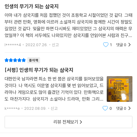
넘겨보기를 권한다. 책을 읽는 짧은 시간 동안 분명히 『삼국지』의 정수를
인생의 무기가 되는 삼국지
경험할 수 있을 것이다.
아마 내가 삼국지를 처음 접했던 것이 초등학교 시절이었던 것 같다. 그때
부터 관련 만화, 영화에 이르러 소설까지 삼국지와 함께한 시간이 정말도
또한『삼국지』에서 가르치는 인생에서의 처세술을 다시 짚고 넘어 가게 된
길었던 것 같다. 잊을만 하면 다시봐도 재미있었던 그 삼국지의 매력은 무
다. 『삼국지』에 나오는 군신 관계는 현대 사회에서 직장의 상하 관계와도
었일까? 이 책의 서두에도 나와있지만 삼국지를 안읽어본 사람과 친구를
비슷하며 조조와 같은 인물은 현대 사회에서 거의 하나의 인물 군으로 분
하지 말라는 유명한 말이 있다. 다소 오버스럽지만 그 뜻을 살펴보면 삼국
l******4
2022.07.26.
신고
1
댓글
0
지를 읽
류될 정도의 인기를 가지고 있다. 그것을 보면 『삼국지』 속 인물들의 처세
술이나 대응법이 하나의 상식이자 나아가서는 삶의 지혜로서 존재하고 있
종이책
다는 것을 알 수 있을 것이다. 그리고 그것을 현대에 살아가는 우리가 받아
[서평] 인생의 무기가 되는 삼국지
들이고 변형하여 삶의 무기로서 사용한다면 이 책의 가치는 한층 더 높아
질 것이다.
대한민국 남자라면 최소 한 번 쯤은 삼국지를 읽어보았을
것이다. 나 역시도 이문열 삼국지를 몇 번 읽어보았고, 드
라마나 게임으로도 많이 즐겼던 기억이 있다. 만화책으로
매일매일 미래를 꿈꾸며 과거에 취하라
도 마찬가지다. 삼국지가 소설이나 드라마, 만화 그리고
게임의 모티브 소재로 많이 쓰이는 것을 보면 그만큼 영향
매일 같이 새로운 소식이 쏟아지고 아침이 밝으면 어제의 정보는 무용지물
k*****e
2022.08.09.
신고
0
댓글
0
력과 파급력이 상당하다는 사실을 알 수 있다. 세대를 거
이 되어 버리는 세상에서 현대인들이 추구하는 것은 과거의 추억이 아니라
듭해서도 여전히 사랑을 받고 있지않
리뷰 전체보기
즐겁고 행복하게 살아갈 미래의 빛이다. 하지만 세상의 모든 인간에게 미
래가 있기 위해선 현재가 있어야 하고, 현재가 있다는 것은 과거를 가졌다