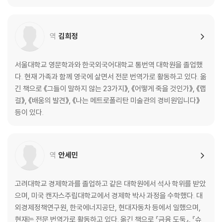
미국 경영자들은 보수를 너무 많이 받는다
Thing
가난한 나라 사람들이 부자 나라 사람들보다 기업가 정신이
역
김희정
더 투철하다
Thing
우리는 모든 것을 시장에 맡겨도 될 정도로 영리하지 못하다
서울대학교 영문학과와 한국외국어대학교 통번역 대학원을 졸업했
Thing
다. 현재 가족과 함께 영국에 살면서 전문 번역가로 활동하고 있다. 옮
교육을 더 시킨다고 나라가 더 잘살게 되는 것은 아니다
긴 책으로 《그들이 말하지 않는 23가지》, 《어떻게 죽을 것인가》, 《랩
Thing
걸》, 《배움의 발견》, 《나는 메트로폴리탄 미술관의 경비원입니다》
GM에 좋은 것이 항상 미국에도 좋은 것은 아니다
등이 있다.
Thing
우리는 여전히 계획 경제 속에서 살고 있다
Thing
역
안세민
기회의 균등이 항상 공평한 것은 아니다
Thing
큰 정부는 사람들이 변화를 더 쉽게 받아들이도록 만든다
고려대학교 경제학과를 졸업하고 같은 대학원에서 석사 학위를 받았
Thing
으며, 미국 캔자스주립대학교에서 경제학 박사 과정을 수학했다. 대
금융 시장은 보다 덜 효율적일 필요가 있다
외경제정책연구원, 한국에너지공단, 현대자동차 등에서 일했으며,
Thing
현재는 전문 번역가로 활동하고 있다. 옮긴 책으로 『금융 도둑』, 『슈