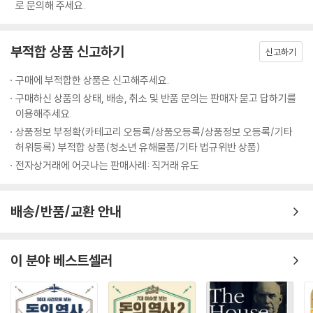
적인 지식 없이 온갖 종류의 판단을 내리고 있다. 식품 공장, 정육점, 식당
로 문의해 주세요.
1997년 아시아 금융 위기, 1998년 러시아 위기 등 1980년대 초 이후 크
등의 위생 기준이 어때야 한다는 것은 전염병 학자가 아니어도 모두 아는
고 작은 수십 개의 금융 위기에도 책임이 있다. 금융 규제 철폐와 무제한적
사실이 아닌가. 경제에 관한 판단을 내리는 것도 이와 다르지 않다. 주요 원
단기 이윤 추구를 이론적으로 정당화해 준 것이 바로 그들이다. 더 넓게 생
부적합 상품 신고하기
칙과 기본적인 사실을 알고 나면 상세한 전문 지식이 없어도 좋은 판단을
신고하기
각하면 그들은 경제 성장의 둔화, 고용 불안과 불평등 악화, 그리고 지난 3
내릴 수 있다."는 것이다.
0년간 전 세계를 괴롭혀 온 잦은 금융 위기를 불러온 정책을 정당화하는
구매에 부적합한 상품은 신고해주세요.
이론을 주장해 왔다. 그에 더해 그들은 개발도상국의 장기 발전 전망을 약
구매하신 상품의 상태, 배송, 취소 및 반품 문의는 판매자 묻고 답하기를
다른 사람의 잘못된 결정에
화시켰다. 부자 나라에서는 사람들로 하여금 새로운 기술의 위력을 과대평
이용해주세요.
우리가 희생되지 않으려면…
가하도록 유도했고, 사람들의 생활을 점점 더 불안정하게 만들었으며, 경
상품정보 부정확(카테고리 오등록/상품오등록/상품정보 오등록/기타
제에 대한 국가의 통제력이 상실되는 현상을 모르는 체하도록 했고, 탈산
허위등록) 부적합 상품(청소년 유해물품/기타 법규위반 상품)
장 교수에 따르면 자본주의는 "수많은 문제점과 제약에도 불구하고 인류
업화 현상에 안주하도록 만들었다. 게다가 대부분의 사람들이 바람직하지
전자상거래에 어긋나는 판매사례: 직거래 유도
가 만들어 낸 가장 좋은 경제 시스템"이다. 문제는 단지 "지난 30여 년간 세
않다고 생각할 만한 경제 현상들, 즉 점점 심화되는 불평등, 지나치게 높은
계를 지배해 온 특정 자본주의 시스템, 즉 자유 시장 자본주의"일 뿐이다.
경영자들의 보수, 가난한 나라 사람들의 극심한 빈곤 등은 이기적이고 합
이런 사실을 알리기 위해, 다시 말해 자유 시장 체제가 자본주의를 운영하
배송/반품/교환 안내
리적인 사람의 본성과 각자 생산 기여도에 따라 보상받을 필요성을 감안할
는 유일한 방법이 아니며, 지난 30년 동안의 성적표가 말해 주듯 최선의
때 모두 피할 수 없는 현상일 뿐이라고 주장해 왔다.
방법도 아니라는 사실을 알려 주는 동시에, 자본주의를 더 나은 시스템으
다시 말해 경제학은 그저 실생활에서 동떨어진 것 이상의 우를 범한 것이
로 만들어야 하고 그렇게 만들 수 있음을 보여 주기 위해 장 교수는 『23가
이 분야 베스트셀러
다. 지난 30여 년 동안 경제학이 한 짓은 사람들에게 실제로 해를 끼쳤다.
지』를 썼다.
--- Thing 23 '좋은 경제 정책을 세우는데 좋은 경제학자가 필요한 건
그렇다. 장 교수의 말처럼 "우리가 사는 세상은 인간의 힘으로 만들 수 있는
아니다' 중에서
여러 세상 중 가장 나은 세상이 아니다." 만일 우리가 과거에 내린 결정과