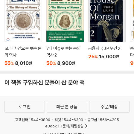
다른 결정을 내렸더라면 우리는 지금 다른 세상에 살고 있을 것이다. "이런
점들을 고려해 볼 때 우리는 돈 많고 힘 있는 사람들이 내리는 결정들이 확
고한 증거와 제대로 된 논리에 근거한 것들인지를 따져 봐야 한다. 그런 후
에야 기업, 정부, 국제기구 등에도 올바르게 행동하라고 요구할 수 있다. 결
정을 내릴 힘을 가진 사람들은 상황이 아무리 불행하고 불공평해도 그렇게
된 것은 피할 수 없는 일이었고, 따라서 변화를 가져올 방법도 없다고 말한
다." 그런 그들의 결정에 희생되지 않으려면 경제 시민으로서의 권리를 적
50대 사건으로 보는 돈
7대 이슈로 보는 돈의
금융제국 J.P.모건 2
통
극적으로 행사해야 한다.
의 역사
역사 2
다
25
15,000
%
원
55
8,010
50
8,900
9
%
%
원
원
'진짜 자본주의 이야기'이자
알짜배기 '경제 지식iN'
이 책을 구입하신 분들이 산 분야 책
그런 면에서 볼 때 『23가지』는 일상에서 '이게 아닌데…' 싶으면서도 경제
지식 부족으로 제대로 말도 못하는 평범한 사람들을 위한 알짜배기 '경제
지식iN'이자 지금의 잘못된 자본주의가 아닌 '진짜 자본주의'에 대해 알려
로그인
최근 본 상품
주문/배송
주는 이야기 모음이다. 동시에 사람들이 '경제 시민으로서의 권리'를 적극
적으로 행사하는 데 필요한 경제가 돌아가는 원리를 설명하는 '경제학 입
고객센터 1544-3800
티켓 1544-6399
중고샵 1566-4295
문서'이기도 하다.
eBook 1:1문의/채팅상담
그렇다면 『23가지』는 어떻게 읽는 것이 효과적인가. 그 점에 대해서는 장