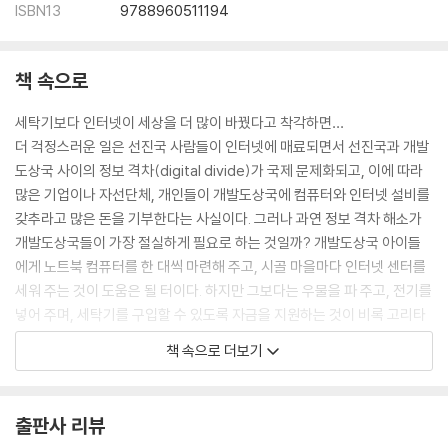
ISBN13
9788960511194
책 속으로
세탁기보다 인터넷이 세상을 더 많이 바꿨다고 착각하면…
더 걱정스러운 일은 선진국 사람들이 인터넷에 매료되면서 선진국과 개발
도상국 사이의 정보 격차(digital divide)가 국제 문제화되고, 이에 따라
많은 기업이나 자선단체, 개인들이 개발도상국에 컴퓨터와 인터넷 설비를
갖추라고 많은 돈을 기부한다는 사실이다. 그러나 과연 정보 격차 해소가
개발도상국들이 가장 절실하게 필요로 하는 것일까? 개발도상국 아이들
에게 노트북 컴퓨터를 한 대씩 마련해 주고, 시골 마을마다 인터넷 센터를
세워 주는 것이 도움은 될 터이다. 하지만 그보다는 우물을 파 주고, 전기를
넣어 주며, 세탁기를 구입할 수 있도록 자금을 지원하는 것이 비록 고리타
분해 보일지는 모르나 실제로 개발도상국 국민들의 생활을 개선하는 데에
책 속으로 더보기
는 더 보탬이 되지 않을까? --- Thing 4 '인터넷보다 세탁기가 세상을 더
많이 바꿨다' 중에서
출판사 리뷰
결과에 따라 보상하지 않으면 공정하지 않다고 하지만…