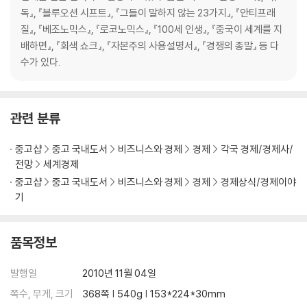
좋은 경제 정책을 세우는 데 좋은 경제학자가 필요한 건 아니다
독』, 『블루오션 시프트』, 『그들이 말하지 않는 23가지』, 『안티프래
질』, 『베조노믹스』, 『로코노믹스』, 『100세 인생』, 『중국이 세계를 지
결론 저자 주 찾아보기
배하면』, 『회색 쇼크』, 『자본주의 사용설명서』, 『경쟁의 종말』 등 다
수가 있다.
관련 분류
중고샵
중고 국내도서
비즈니스와 경제
경제
각국 경제/경제사/
전망
세계경제
중고샵
중고 국내도서
비즈니스와 경제
경제
경제상식/경제이야
기
품목정보
발행일
2010년 11월 04일
쪽수, 무게, 크기
368쪽 | 540g | 153*224*30mm