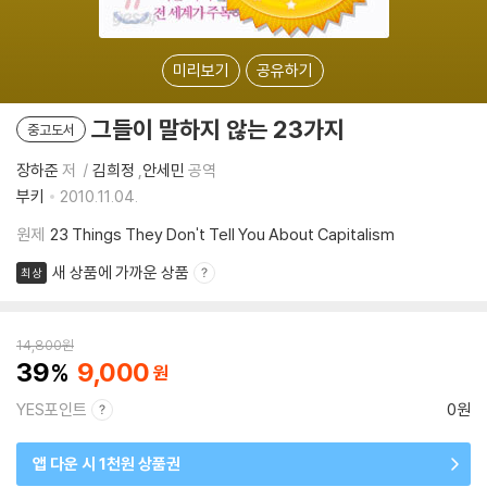
미리보기
공유하기
그들이 말하지 않는 23가지
중고도서
장하준
저
김희정
,
안세민
공역
부키
2010.11.04.
원제
23 Things They Don't Tell You About Capitalism
새 상품에 가까운 상품
최상
14,800
원
39
9,000
YES포인트
0원
앱 다운 시 1천원 상품권