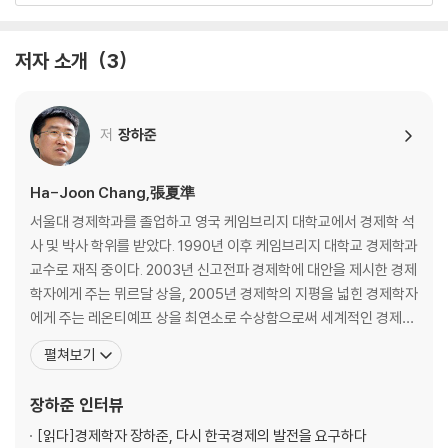
최악을 예상하면 최악의 결과가 나온다
Thing
저자 소개
3
거시 경제의 안정은 세계 경제의 안정으로 이어지지 않았다
Thing
자유 시장 정책으로 부자가 된 나라는 거의 없다
저
장하준
Thing
자본에도 국적은 있다
Thing
Ha-Joon Chang,張夏準
우리는 탈산업화 시대에 살고 있는 것이 아니다
서울대 경제학과를 졸업하고 영국 케임브리지 대학교에서 경제학 석
Thing
사 및 박사 학위를 받았다. 1990년 이후 케임브리지 대학교 경제학과
미국은 세계에서 가장 잘사는 나라가 아니다
교수로 재직 중이다. 2003년 신고전파 경제학에 대안을 제시한 경제
Thing
학자에게 주는 뮈르달 상을, 2005년 경제학의 지평을 넓힌 경제학자
아프리카의 저개발은 숙명이 아니다
에게 주는 레온티예프 상을 최연소로 수상함으로써 세계적인 경제학
Thing
자로 명성을 얻었다. 2014년에는 영국의 정치 평론지 《프로스펙트P
펼쳐보기
정부도 유망주를 고를 수 있다
ROSPECT》가 매년 선정하는 ‘올해의 사상가 50인’ 중 9위에 오르
Thing
기도 했다. 주요 저서로는 《장하준의 경제학 강의Economics The
장하준
인터뷰
부자를 더 부자로 만든다고 우리 모두 부자가 되는 것은 아니다
User’s Guide》, 《그들이 말하
Thing
[읽다]
경제학자 장하준, 다시 한국경제의 발전을 요구하다