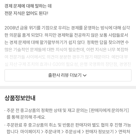
애초에 일자리를 잃은 것도 온전히 그 사람의 '가치'에 따라 결정되지 않는
경제 문제에 대해 말하는 데
경우도 많다. 예를 들어 전망이 있어 보여 선택한 직장이 갑자기 외국과의
전문 지식은 없어도 된다!
경쟁으로 심한 타격을 받아 일자리를 잃는 사람들도 많다. 1960년대에 미
국 철강 회사나 영국 조선 회사에 들어간 사람들 중에 1990년대 초가 되면
2008년 금융 위기를 기점으로 우리는 경제를 운영하는 방식에 대해 심각
일본이나 한국과의 경쟁에서 밀려 자기가 몸담은 산업이 초토화될 것이라
한 의문을 품게 되었다. 하지만 경제학을 전공하지 않은 보통 사람들로서
예측한 사람이 몇이나 되겠는가?
는 경제 문제에 대해 왈가왈부하기가 쉽지 않다. 정확한 답을 찾으려면 수
사실 이런 현상은 피해를 입은 노동자뿐 아니라 아무도 예측하지 못한 일
많은 기술적인 문제들에 대한 지식이 필요한데, 이런 지식은 너무 복잡하
이다. 이렇게 일자리를 잃은 사람들이 뜻하지 않게 심한 고통을 당하고 역
여 전문가들 사이에서도 의견이 분분한 경우가 많기 때문이다. 예컨대 부
사의 폐기물 취급을 받는 것이 정말 공정한가?
실 자산 구제 조치의 효과나 G20의 필요성, 은행 국영화의 장단점, 경영진
물론 이상적인 자유 시장이 존재하는 세상에서라면 이런 일이 전혀 문제가
에 대한 적합한 보수 수준을 정확하게 판단하기 위해 필요한 전문 지식을
출판사 리뷰 더보기
되지 않을 것이다. 실직한 미국 철강 노동자와 영국의 조선 노동자는 성장
샅샅이 익히는 데 들일 시간이나 배경 지식을 가진 사람이 우리 중에 얼마
산업에서 다시 일자리를 찾으면 되기 때문이다. 그러나 철강 노동자 중 컴
나 되겠는가? 그러니 여기에 한술 더 떠 아프리카 빈곤 문제, WTO 업무,
퓨터 프로그래머가 된 사람은 몇 명이나 되고, 조선 노동자였다가 투자 은
국제결제은행이 요구하는 자기자본 비율 등의 문제가 나오면 솔직히 대다
상품정보안내
행가로 변신한 사람은 도대체 몇이나 되는가? --- Thing 20 '기회의 균등
수 사람들은 입을 다물 수밖에 없다.
이 항상 공평한 것은 아니다' 중에서
하지만 장 교수는 『23가지』를 통해 "세상이 어떻게 돌아가는지 이해하고,
주문 전 중고상품의 정확한 상태 및 재고 문의는 [판매자에게 문의하기]
내가 말하는 '경제 시민으로서의 권리'를 적극적으로 행사해서 의사 결정
를 통해 문의해 주세요.
자유 시장 경제학으로 세상이 나아지고 있다고 하지만…
권을 가진 사람들에게 올바른 길을 선택하도록 요구하는 데에는 고도의 전
주문완료 후 중고상품의 취소 및 반품은 판매자와 별도 협의 후 진행 가능
경제학자들은 2008년 위기를 불러올 환경을 만드는 데 중요한 역할을 해
문 지식이 필요하지 않다."고 조언한다. "생각해 보면 우리는 날마다 전문
합니다. 마이페이지 > 주문내역 > 주문상세 > 판매자 정보보기 > 연락처
왔다. 사실 그들은 1982년 제3세계 채무 위기, 1995년 멕시코 페소 위기,