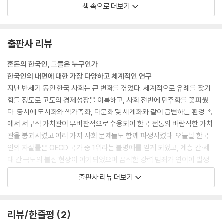
한국인에게 “당신은 일중독자입니까?” 하고 물어보면 반수 이상이 서슴
책 속으로 더보기
없이 그렇다고 대답한다. 하루 여덟 시간을 게임하는 사람들에게 “당신 게
임 중독자이지요?”라고 물으면 그들은 화를 내며 “아니요!”라고 외치지
만, 하루 열두 시간을 일하는 사람에게 “당신 일 중독이지요?”라고 물으면
출판사 리뷰
그들은 빙긋 웃으며 기꺼이 대답한다. “네, 전 일중독자인가 봐요.”(…)
우리에게 일이란 이렇듯 일상적 삶의 전반에 편재되어 ‘경계와 범주화로부
혼돈의 한국인, 그들은 누구인가
터의 정체성’을 획득하지 못했다. 우리는 현실에서 일과 삶의 균형을 말하
한국인의 내면에 대한 가장 다양하고 체계적인 연구
기 전에, 일과 삶의 구분부터 선결해야 한다. 그래야 일중독을 논할 수 있
지난 반세기 동안 한국 사회는 큰 변화를 겪었다. 세계적으로 유례를 찾기
는, 그리고 일과 삶의 균형을 말할 수 있는 전제 조건을 형성할 수 있다.---
힘들 정도로 고도의 경제성장을 이룩하고, 사회 전반에 민주화를 꽃피웠
p.57
다. 동시에 도시화와 핵가족화, 다문화 및 세계화와 같이 급변하는 환경 속
에서 서구식 가치관이 무비판적으로 수용되어 한국 전통의 바람직한 가치
한국인들은 자기를 일차적인 참조 대상으로 하는 자부심 같은 자기중심적
관을 붕괴시켰고 여러 가지 사회 문제들도 함께 파생시켰다. 오늘날 한국
정서보다는 관계 속의 타인을 일차적인 참조대상으로 하는 공감 등의 타인
인의 자살률은 OECD 국가 중 1위라는 불명예를 얻게 되었고, 계층 간·세
중심적 정서에 더 민감하다. 또한 한국의 문화권에서 ‘나’와 ‘너’는 ‘우리’라
대 간 극도의 불신 현상이 야기되었으며 끔직한 강력 범죄가 연이어 발생
는 정情의 공간 속에서 분리된 존재가 아닌 하나의 단위로 여겨진다. (…)
하게 되었다. 이러한 사회 병리현상들은 한국 사회의 급격한 변화가 가져
출판사 리뷰 더보기
한국인의 사회적 행동의 기저에는 기본적으로 관계를 긍정적으로 보강하
온 가치관의 혼란에 기인한다고 볼 수 있다. 이제는 가치관의 혼란으로 인
고 상대에게 이를 확인시키려는 동기와 목적이 놓여 있다고 볼 수 있다. 이
한 한국인의 정체성 부재가 나아가 사회 전체의 위기임을 인식하고 우리가
러한 동기가 바로 타인 지향적 동기다. 한국인들이 흔히 보이는 의례적인
추구해야 할 가치는 무엇인지 확인해야 할 때다.
리뷰/한줄평
2
언행, 체면치레, 같은 편임을 확인시키려는 행동, 응석, 자기 비하적 겸손,
『한국인은 누구인가』(김문조 외 공저, 21세기북스 펴냄)는 삼성사회정신