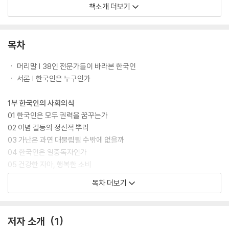
란에 기인한다고 볼 수 있다. 이제는 가치관의 혼란으로 인한 한국인의 정
책소개 더보기
체성 부재가 나아가 사회 전체의 위기임을 인식하고 우리가 추구해야 할
가치는 무엇인지 확인해야 할 때다. 이에 각 분야 38명의 저자들은 다면적
인 시각에서 한국인 정신세계의 근본적이고도 구조적인 문제점을 살펴보
목차
고, 한국 사회의 인식체계에 대한 종합적 검토와 비판을 통해 우리의 올바
른 가치관을 제시하고자 한다.
ㆍ 머리말 | 38인 전문가들이 바라본 한국인
ㆍ 서론 | 한국인은 누구인가
1부 한국인의 사회의식
01 한국인은 모두 권력을 꿈꾸는가
02 이념 갈등의 정신적 뿌리
03 가난은 과연 대물림될 수밖에 없을까
04 한국인은 일중독자인가
05 건강한 자아, 행복한 소비
06 한국인에게 공公과 사私는 무엇인가
목차 더보기
07 한국인의 종교 신앙은 기복적인가
08 한국인은 도전적인가
09 공감의 정치사회학과 한국 사회
저자 소개
1
10 전통에 대한 한국인의 시각