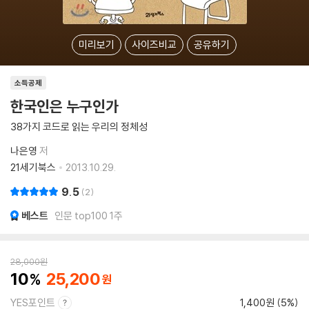
미리보기
사이즈비교
공유하기
소득공제
한국인은 누구인가
38가지 코드로 읽는 우리의 정체성
나은영
저
21세기북스
2013.10.29.
9.5
2
베스트
인문 top100 1주
28,000
원
10
25,200
YES포인트
1,400원 (5%)