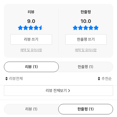
눈치 보기 등은 모두 이러한 타인 지향적 동기로부터 나오는 것이라 추론
건강연구소와 38명 전문가들이 8년간 한국인의 내면세계와 정체성에 관
해 볼 수 있다.--- p.164
해 체계적·심층적으로 진단하고 분석한 연구의 결과물이다. 현재 한국이
리뷰
한줄평
놓인 현실에서 출발해 최신 통계와 연구를 바탕으로 한국인의 현 상황들을
9.0
10.0
직장에 다니는 것이 여성들에게 가사 책임을 면제시켜 주지는 못했다. 직
냉철하게 진단하고, 한국인의 사회의식에서 내면심리까지, 다양한 주제로
장에 다니는 여성이든 다니지 않는 여성이든 결혼 결정에 즈음하여 가사노
바라본 한국의 정체성을 이야기한다. 각 분야 38명의 저자들은 다면적인
동과 멀리 않은 장래에 육아를 책임져야 한다는 부담을 걱정하게 된다. 직
시각에서 한국인 정신세계의 근본적이고도 구조적인 문제점을 살펴보고,
리뷰 쓰기
한줄평 쓰기
장을 다니는 여성은 퇴근 후에 다시 가정으로 출근하는 현실이기 때문이
한국 사회의 인식체계에 대한 종합적 검토와 비판을 통해 우리의 올바른
다. 이러한 현상을 ‘두 번째 근무’(the second shift)라고 이름 붙인 알리
가치관을 제시하고자 한다.
혜택 및 유의사항
혜택 및 유의사항
혹실드는 가사노동에 대한 남성의 참여가 아직 저조한 현실을 “지체된 혁
명”(stalled revolusiton)이라고 꼬집는다. 이러한 현실에서 여성들은
냄비근성, 지역 갈등, 성 문화, 종교 문제…
직장을 그만두거나, 출산을 미루거나 자녀수를 줄이는 것, 또는 결혼 자체
리뷰
1
한줄평
1
38가지 주제로 풀어낸 한국인 정체성 보고서
를 미루거나 아예 하지 않는 것으로 대응하고 있는 것이다.--- p.248
이 책은 38명의 전문가들이 각기 다른 주제로 한국인의 내면 심리와 사회
리뷰전체
추천순
의식을 연구하고 분석하여 그 결실을 묶어낸 것이다. 한국인에게 존재하는
한국의 사회·역사적 조건은 인권 의식이 성장하기에 비교적 불리한 상태였
지역감정 현상, 권력욕과 외모 지상주의, 군대와 조직 내 문제, 생애의식과
으나, 민주화 과정에서 자연스럽게 인권 의식이 성장하고 개인주의 성향의
리뷰 전체보기
사회·법에 관한 심리 등 다양한 주제들을 통해 이 시대를 살아가고 있는 한
신세대가 등장하기 시작하면서 한국인의 인권 의식은 꾸준히 향상되어 왔
국인의 정체성을 파악하고 있다. 총 6부로 나누어 한국인 내면에 대한 큰
다. 하지만 여전히 안보, 안전, 정보화 사회의 편리함에 인권이 뒷전으로 밀
그림을 그려나가고자 했다.
리는 경우가 있다. 또한 성 소수자나 외국인의 인권에 대한 낮은 의식 수준
리뷰
1
한줄평
1
1부 ‘한국인의 사회의식’에서는 우리의 정치적·사회적 이념과 사상을 진단
이라는 것도 문제로 지적된다. 실제로 차별에 대한 인권 의식 수준이 꾸준