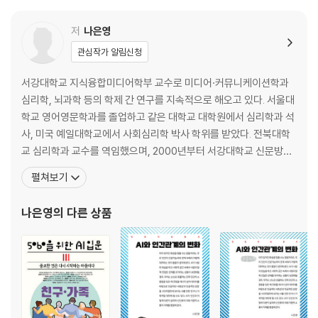
2부 한국인의 사회심리
저
나은영
01 한국 집단주의의 특징은 무엇인가
관심작가 알림신청
02 한국인의 정서적 삶은 어떤 모습일까
03 양성성의 사람들이 더 행복한가
서강대학교 지식융합미디어학부 교수로 미디어·커뮤니케이션학과
04 한국의 신세대는 어떻게 다른가
심리학, 뇌과학 등의 학제 간 연구를 지속적으로 해오고 있다. 서울대
05 한국의 리더십 특성과 한계
학교 영어영문학과를 졸업하고 같은 대학교 대학원에서 심리학과 석
06 한국의 지역감정은 해결될 수 없는가
사, 미국 예일대학교에서 사회심리학 박사 학위를 받았다. 전북대학
교 심리학과 교수를 역임했으며, 2000년부터 서강대학교 신문방송
3부 한국인의 생애의식
학과 교수로 재직하고 있다. 융합 학문적 저서 《미디어 심리학》으로
펼쳐보기
01 한국인에게 결혼은 숙명인가, 선택인가
한국방송학회 학술상(2010)을 수상했으며 이 외에도 《인간 커뮤니
02 출산, 결혼 생활의 축복인가 고통인가
케이션과 미디어》, 《엔터테인먼트 심리학》(공저) 등의 저서가 있다.
나은영
의 다른 상품
03 중년의 정체성
한국언론학회 학술상(2016)을 수상한 “미디어 공간 인식과 프
04 100세 시대, 축복인가 재앙인가
05 죽음에 대한 생각에서 엿보이는 한국인의 가치관
06 한국인에게 가족은 물고기에게 물과 같은 존재인가
07 남자는 군대에 다녀와야 사람이 되나