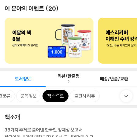
이 분야의 이벤트
20
리뷰/한줄평
도서정보
배송/반품/교환
2
련분류
품목정보
책 속으로
출판사 리뷰
책소개
38가지 주제로 풀어낸 한국인 정체성 보고서