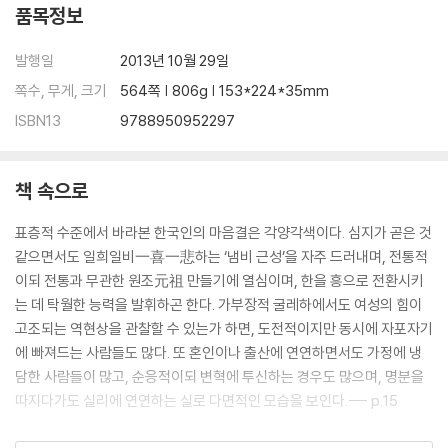
품목정보
발행일
2013년 10월 29일
쪽수, 무게, 크기
564쪽 | 806g | 153*224*35mm
ISBN13
9788950952297
책 속으로
표층적 수준에서 바라본 한국인의 마음결은 각양각색이다. 심지가 곧은 것
같으면서도 일희일비一喜一悲하는 ‘냄비 근성’을 자주 드러내며, 전통적
이되 전통과 무관한 원조元祖 만들기에 열심이며, 한을 흥으로 전환시키
는 데 탁월한 능력을 발휘하곤 한다. 가부장적 굴레하에서도 여성의 힘이
고조되는 역현상을 관찰할 수 있는가 하면, 도전적이지만 동시에 자포자기
에 빠져드는 사람들도 많다. 또 혼인이나 출산에 연연하면서도 가정에 냉
담한 사람들이 많고, 순응적이되 변혁에 투신하는 경우도 많으며, 명분을
따지다가도 실리에 연연하는 실로 다면적인 모습을 보인다.--- p.15