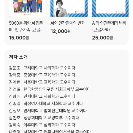
4부 한국인의 법의식
01 한국인은 소송을 꺼려하는가
02 한국 사회의 사법 불신과 법률가의 양심
03 가부장제는 한국의 ‘전통’인가
5060을 위한 AI 입문
AI와 인간관계의 변화
AI와 인간관계의 변화
04 한국인의 인권 의식
Ⅲ : 친구·가족 (큰글자
(큰글자책)
12,000
원
책)
05 한국인은 통일을 원하는가
15,000
25,000
원
원
5부 한국인의 심층심리
저자 소개
01 요즘 부끄러움이 홀대 받는 이유
02 한국 사회는 여전히 권위주의적인가
김문조 : 고려대학교 사회학과 교수이다.
03 한국인에게 행복이란 무엇일까
강태중 : 중앙대학교 교육학과 교수이다.
04 한국인은 새로운 것에 개방적인가
김계현 : 서울대학교 교육학과 교수이다.
김경일 : 한국학중앙연구원 사회과학부 교수이다.
6부 한국 청소년의 생활 세계
김왕배 : 연세대학교 사회학과 교수이다.
01 행복은 성적순인가
김종길 : 덕성여자대학교 사회학과 교수이다.
02 사교육은 어떤 현상인가
김정오 : 연세대학교 법학전문대학원 교수이다.
03 청년 실업의 한국적 함의
김찬호 : 성공회대학교 교양학부 교수이다.
04 자식에 대해 부모는 어디까지 책임져야 하나
김혜숙 : 아주대학교 심리학과 교수이다.
05 한국인의 직업 안정성 추구는 과도한 수준인가
나은영 : 서강대학교 커뮤니케이션학부 교수이다.