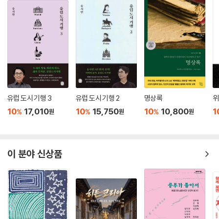
건, 닥치고’식의 것이었다면 미래의 도전 효능감은 달라져야 한다. 그것은
현황을 정확히 분석·평가하고 합리적 전략에 기초한 발전된 효능감이어야
할 것이다. 부모 세대는 이런 새로운 개념의 도전 효능감을 원초적으로 학
습하지 못했기 때문에 안정성에 대해 과도하게 집착하는 것이라고 해석할
수 있다. 젊은이의 도전 효능감은 달라야 한다.--- pp.508-509
개인이 자기 몸을 지각하고 관계 맺는 방식, 타인의 몸을 바라보고 평가하
는 방식은 그 몸들이 존재하는 사회문화적 맥락의 영향을 받는다. 나아가
우리가 우리 몸을 바라보는 방식은 다시 정신 건강에 영향을 미친다. 그렇
유럽 도시 기행 3
유럽 도시 기행 2
명상록
위
다면 외모 낙인이 일상화되어 있는 우리 사회는 편협한 외모 기준에 벗어
10
17,010
10
15,750
10
10,800
1
%
%
%
원
원
원
난 많은 사람들의 정신 건강을 악화시킬 가능성이 높다. 많은 경험적 연구
들은 개인의 자아존중감이 객관적인 몸 상태보다는 주관적인 외모 만족도
의 영향을 더 많이 받으며 외모 규범 일탈자로 낙인찍힌 자들은 우울증과
이 분야 신상품
자존감 하락을 경험한다고 보고한다. 따라서 국민 건강을 증진하는 차원에
서도 불필요한 외모 낙인을 조장하는 대중문화에 대한 감시 등 외모 차별
주의를 극복하기 위한 정책적 노력이 필요하다.
--- p.521