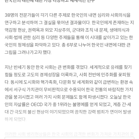
한국인의 내면에 대한 가장 다양하고 체계적인 연구
38명의 전문가들이 각기 다른 주제로 한국인의 내면 심리와 사회의식을
연구하고 분석하여 그 결실을 묶어낸 결과물이다. 한국인에게 존재하는 지
역감정 현상, 권력욕과 외모 지상주의, 군대와 조직 내 문제, 생애의식과
사회·법에 관한 심리 등 다양한 주제들을 통해 이 시대를 살아가고 있는 한
국인의 정체성을 파악하고 있다. 총 6부로 나누어 한국인 내면에 대한 큰
그림을 그려나가고자 했다.
지난 반세기 동안 한국 사회는 큰 변화를 겪었다. 세계적으로 유례를 찾기
힘들 정도로 고도의 경제성장을 이룩하고, 사회 전반에 민주화를 꽃피웠
다. 동시에 도시화와 핵가족화, 다문화 및 세계화와 같이 급변하는 환경 속
에서 서구식 가치관이 무비판적으로 수용되어 한국 전통의 바람직한 가치
관을 붕괴시켰고 여러 가지 사회 문제들도 함께 파생시켰다. 오늘날 한국
인의 자살률은 OECD 국가 중 1위라는 불명예를 얻게 되었고, 계층 간·세
대 간 극도의 불신 현상이 야기되었으며 끔직한 강력 범죄가 연이어 발생
하게 되었다.
이러한 사회 병리현상들은 한국 사회의 급격한 변화가 가져온 가치관의 혼