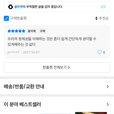
하며 전통의 가치관을 되살리면서, 사회를 올바르게 바라볼 수 있는 사회
히 향상되어 왔으며, 이러한 추세는 앞으로 더욱 가속화될 것으로 전망된
의식의 방향을 모색해보고 있다. 2부 ‘한국인의 사회심리’에서는 한국인의
클린봇
이 부적절한 글을 감지 중입니다.
설정
다.--- p.384
삶과 그에 기인한 정서가 지역간·세대간에 다르게 나타나는 모습을 보여주
구매한줄평
추천순
며 그 간격을 좁힐 수 있는 방법과 대안을 제시하고 있다. 3부 ‘한국인의 생
한국인은 왜 행복하지 않다고 느끼는 것일까? 일리노이 대학교 심리학과
애의식’은 결혼과 출산으로 이어지는 생의 흐름과 중년에 겪는 정체성의
의 애드 디너Ed Diener 교수는 2010년 한국심리학회의 국제 학술 대회
혼란에 대해 분석하며, 가족의 존재에 대한 담론과 죽음에 대한 의식도 함
종이책
구매
에서 한국인이 불행한 주요한 원인으로 세 가지를 언급했다. 그중 첫 번째
께 다루고 있다. 4부 ‘한국인의 법의식’에서는 법과 제도, 인권 등에 대한
우리의 정체성을 이해하는 것은 좀더 쉽게 간단하게 생각할 수
로 뽑은 것이 한국인들의 높은 물질주의 성향이었다. 사람이 살아가기 위
한국인의 사상을 소개하며 최근 사회문제로 떠오르고 있는 법과 법률가에
있게해주는 것 같다.
해 물질적인 것이 필요한 것은 사실이지만, 물질을 획득하려는 노력에만
대한 불신 문제도 언급하고 있다. 5부 ‘한국인의 심층심리’에서는 우리의
j*****7
2017.10.07.
0
몰두할 경우, 가족과 함께 보내는 시간이나 취미 활동을 한다든지, 행복에
물질주의, 권위주의, 집단주의로 인한 병폐를 분석하며 진정한 행복을 누
긍정적인 영향을 미칠 수 있는 많은 활동들에 소홀하게 된다는 것이다. 또
릴 수 있는 방법과 필요성을 역설한다. 6부 ‘한국 청소년의 생활 세계’에서
한 극단적인 물질 추구는 공중도덕, 긍정적인 인간관계, 공동체의식 등 많
한줄평 전체보기
는 성적으로만 대변되는 한국 청소년들의 정신적인 폐해와 문제점을 진단
은 개인들의 노력을 통해서만 성취할 수 있는 정신적 가치들을 훼손시킬
하고, 부모와의 관계 정립 및 진로와 실업 문제까지 진단하고 있다.
수 있다는 것이다.--- pp.429-430
복잡다단한 현대 한국을 살아가고 있는 우리들에게 정확한 현실인식과 내
배송/반품/교환 안내
면 성찰의 힘이 필요한 때다. 이 책은 각 분야에서 한국인이 직면하고 있는
몇 차례의 경제 위기로 인한 상처는 우리 한국인의 도전 효능감을 축소시
상황을 체계적·종합적으로 분석하고, 나아가 독자들 스스로 올바른 내면
켰다. 한국인들은 과거에는 거침없는 도전에 대한 긍정적 기대와 자신감을
의식과 정체성을 확립할 수 있도록 도와줄 것이다. 또 한국인에 대한 심층
지니고 있었다. 그러나 경제 위기는 그 자신감을 위축시켰다. 이 도전의 효
이 분야 베스트셀러
적인 연구와 다면적인 해결책을 제시함으로써 우리 사회의 갈등과 병리현
능감을 회복하려면 무엇이 필요한가? 과거의 도전 효능감이 ‘무작정, 무조
상을 해결하는 데 중요한 단서를 제시할 것이다.