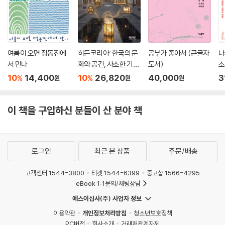
여름이 오면 정동진에
히든코리아: 한국의 문
공부가 좋아서 (큰글자
나
서 만나
화와 공간, 사소한 기적
도서)
소
들
서
10
14,400
10
26,820
40,000
3
%
%
원
원
원
이 책을 구입하신 분들이 산 분야 책
로그인
최근 본 상품
주문/배송
고객센터 1544-3800
티켓 1544-6399
중고샵 1566-4295
eBook 1:1문의/채팅상담
예스이십사(주) 사업자 정보
이용약관
개인정보처리방침
청소년보호정책
PC버전
회사소개
거래처관계자께