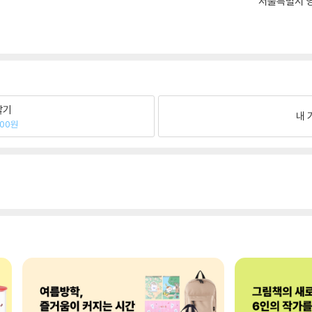
서울특별시 영
팔기
내 
700원