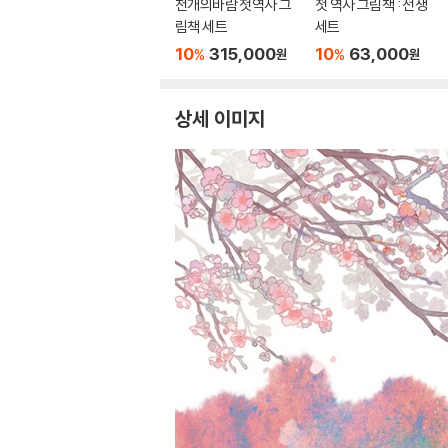
천개의바람 첫역사 그
첫 역사 그림책 : 전쟁
림책 세트
세트
10
315,000
10
63,000
%
%
원
원
상세 이미지