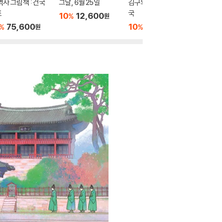
역사 그림책 : 건국
그날, 6월 25일
김구의 소원, 하나 된 조
대한이의
트
국
세!
10
12,600
%
원
75,600
10
12,600
10
1
%
%
%
원
원