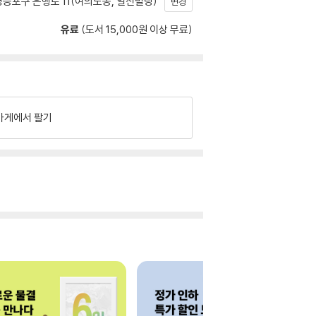
등포구 은행로 11(여의도동, 일신빌딩)
변경
유료
(도서 15,000원 이상 무료)
가게에서 팔기