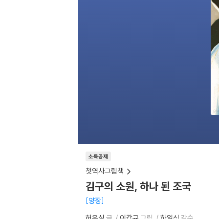
소득공제
첫역사그림책
김구의 소원, 하나 된 조국
양장
허은실
글
이갑규
그림
하일식
감수