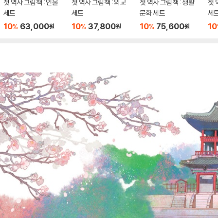
첫 역사 그림책 : 인물
첫 역사 그림책 : 외교
첫 역사 그림책 : 생활
첫 
세트
세트
문화 세트
세
10
63,000
10
37,800
10
75,600
10
%
%
%
원
원
원