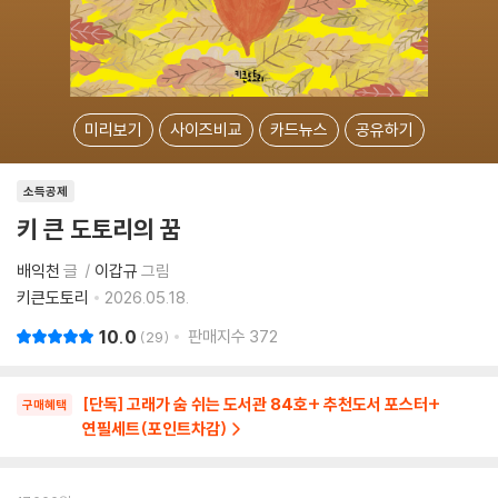
미리보기
사이즈비교
카드뉴스
공유하기
소득공제
키 큰 도토리의 꿈
배익천
글
이갑규
그림
키큰도토리
2026.05.18.
10.0
판매지수
372
29
[단독] 고래가 숨 쉬는 도서관 84호+ 추천도서 포스터+
구매혜택
연필세트(포인트차감)