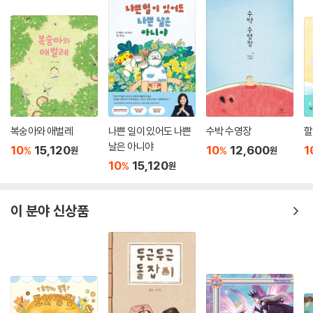
복숭아와 애벌레
나쁜 일이 있어도 나쁜
수박 수영장
할
날은 아니야
10
15,120
10
12,600
1
%
%
원
원
10
15,120
%
원
이 분야 신상품