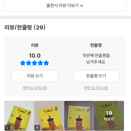
다란 나무가 되겠다는 꿈을 품고서 말이에요.
출판사 리뷰 더보기
“저는 커다란 나무가 될 거예요!”
키 큰 도토리의 씩씩하고도 유쾌한 여정
리뷰/한줄평
29
키 큰 도토리의 여정은 생각처럼 쉽지 않았어요. 숲속 친구들을 피해 멀리
구르려 애썼지만, 길쭉한 생김새 때문에 좀처럼 잘 굴러가지 못했거든요.
리뷰
한줄평
또, 토끼 앞발에 팍 눌리기도 하고, 사슴 주둥이에 가로막혀 멈춰 서기도 했
10.0
첫번째 한줄평을
어요. 멧돼지 콧구멍에 쏙 박히는 황당한 일까지 겪었지요. 그래도 키 큰 도
남겨주세요.
토리는 포기하지 않았어요. 구르고 또 구르며 조금씩 앞으로 나아갔어요.
그러나 키 큰 도토리는 또다시 위기에 빠지고 말아요. 우연히 마주친 다람
리뷰 쓰기
한줄평 쓰기
쥐가 키 큰 도토리를 입속에 홀랑 넣어 버렸거든요. 과연 키 큰 도토리는 이
위기를 극복하고 꿈을 향한 모험을 무사히 마칠 수 있을까요?
혜택 및 유의사항
혜택 및 유의사항
나만의 속도로 나아가는 모든 ‘키 큰 도토리’들을 위하여
19
『키 큰 도토리의 꿈』은 토끼와 사슴, 멧돼지 등 숲속 동물들을 만나는 상황
더보기
이 꼬리에 꼬리를 물고 이어져, 어린이 독자들이 자연스럽게 이야기 속으
로 빠져들게 만들어요. 더불어 배익천 작가가 정성껏 빚어낸 리듬감 있는
2
4