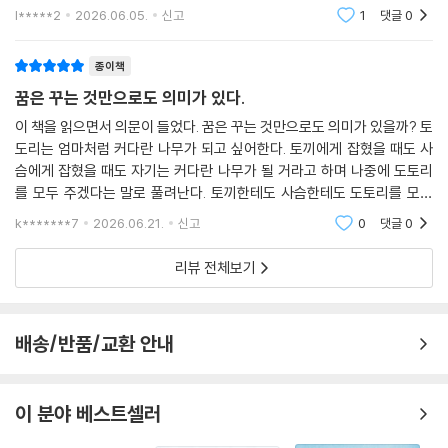
와 같은 졸참나무가 되고싶어 우여곡절을 겪으며 결국은 꿈을 이루는 내용
l*****2
2026.06.05.
신고
1
댓글
0
이 담겨있어요.
종이책
꿈은 꾸는 것만으로도 의미가 있다.
이 책을 읽으면서 의문이 들었다. 꿈은 꾸는 것만으로도 의미가 있을까? 토
도리는 엄마처럼 커다란 나무가 되고 싶어한다. 토끼에게 잡혔을 때도 사
슴에게 잡혔을 때도 자기는 커다란 나무가 될 거라고 하며 나중에 도토리
를 모두 주겠다는 말로 풀려난다. 토끼한테도 사슴한테도 도토리를 모두
주겠다고 하다니 이 정도면 사기꾼 도토리가 아닌가 하는 생각도 했다. 다
k*******7
2026.06.21.
신고
0
댓글
0
람쥐 입 속에 들
리뷰 전체보기
배송/반품/교환 안내
이 분야 베스트셀러