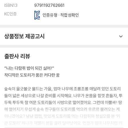
ISBN13
9791192762661
KC인증
인증유형 : 적합성확인
상품정보 제공고시
출판사 리뷰
“나는 다람쥐 밥이 되긴 싫어!”
작디작은 도토리가 품은 커다란 꿈
숲속이 울긋불긋 물드는 가을, 엄마 나무에 조롱조롱 매달려 있던 도토리
들이 넓은 세상으로 나갈 준비를 시작해요. 나무가 온몸을 힘껏 흔들자, 투
두둑 투두둑 잘 여문 도토리들이 사방으로 떨어졌어요. 그런데 아뿔싸! 땅
에 떨어지기 무섭게 숲속 친구들이 도토리를 먹으러 우르르 몰려오는 게
아니겠어요? 냠냠 쩝쩝, 맛있게 도토리를 먹는 다람쥐와 청설모를 본 ‘키
큰 도토리’ 하나가 재빨리 몸을 굴려 달아났어요. 언젠가 엄마 나무처럼 커