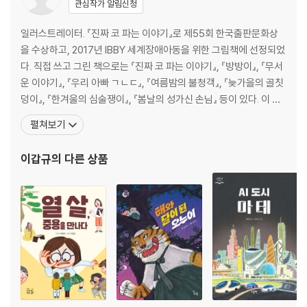
관심작가 알림신청
일러스트레이터. 『진짜 코 파는 이야기』로 제55회 한국출판문화상
을 수상하고, 2017년 IBBY 세계장애아동을 위한 그림책에 선정되었
다. 직접 쓰고 그린 책으로는 『진짜 코 파는 이야기』, 『방방이』, 『무서
운 이야기』, 『우리 아빠 ㄱㄴㄷ』, 『여름밤의 불청객』, 『늦가을의 골칫
덩이』, 『한겨울의 심술쟁이』, 『봄날의 성가신 손님』 등이 있다. 이 외
에도 300권이 넘는 책에 그림을 그렸으며, 기업 홈페이지 일러스트,
펼쳐보기
공연 포스터 일러스트, 월그래픽, 캘린더, 제품, 광고, 사보 일러스트
등 다양한 분야에서 활발하게 작업하고 있다. 청강대, 오산대에서 일
이갑규
의 다른 상품
러스트와 드로잉을, 창