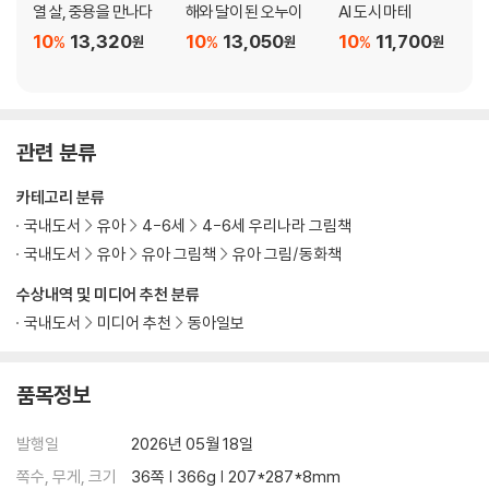
열 살, 중용을 만나다
해와 달이 된 오누이
AI 도시 마테
10
13,320
10
13,050
10
11,700
%
%
%
원
원
원
관련 분류
카테고리 분류
국내도서
유아
4-6세
4-6세 우리나라 그림책
국내도서
유아
유아 그림책
유아 그림/동화책
수상내역 및 미디어 추천 분류
국내도서
미디어 추천
동아일보
품목정보
발행일
2026년 05월 18일
쪽수, 무게, 크기
36쪽 | 366g | 207*287*8mm