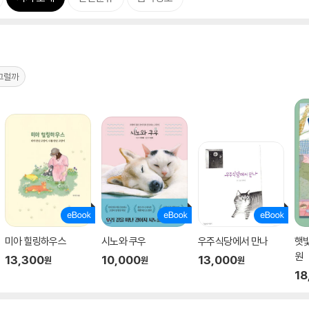
그럴까
미아 힐링하우스
시노와 쿠우
우주식당에서 만나
햇
원
13,300
10,000
13,000
원
원
원
18