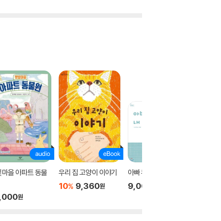
빛마을 아파트 동물
우리 집 고양이 이야기
아빠 무릎은 내 자리
아빠 무릎
10
9,360
9,000
5,000
%
원
원
,000
원