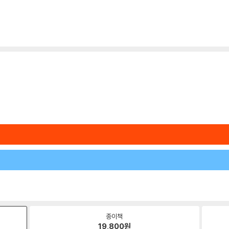
종이책
19,800
원