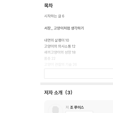
목차
시작하는 글 6
서장_ 고양이처럼 생각하기
내면의 살쾡이 10
고양이의 의사소통 12
새끼고양이의 성장 18
품종 22
고양이 관찰의 기술 26
트리거 스태킹 30
어떤 의미일까요? 32
1장_ 우리 고양이는 너무 쿨해요
저자 소개
3
우리 고양이는 유리컵에 담긴 물만 마셔요 36
우리 고양이는 방에서 쌩쌩 달려요 38
저
조 루이스
우리 고양이는 캣닙에 환장해요 40