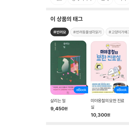
이 상품의 태그
#반려묘
#반려동물생각읽기
#고양이가왜
살리는 일
미야옹철의 묘한 진료
실
9,450
원
10,300
원