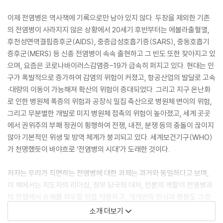
이제 전염병은 역사책에 기록으로만 남아 있지 않다. 두창을 제외한 기존
의 전염병이 사라지지 않은 상황에서 20세기 후반부터는 에볼라출혈열,
후천성면역결핍증후군(AIDS), 중증급성호흡기증(SARS), 중동호흡기
증후군(MERS) 등 신종 전염병이 속속 출현하고 그 빈도 또한 잦아지고 있
으며, 요즘은 코로나바이러스감염증-19가 급속히 퍼지고 있다. 현대는 인
구가 폭발적으로 증가하여 감염의 위험이 커졌고, 항공산업의 발달로 고속
·대량의 이동이 가능해져 확산의 위험이 증대되었다. 그리고 지구 온난화
로 인한 병원체 폭증의 위험과 공장식 밀집 축산으로 병원체 변이의 위험,
그리고 무분별한 개발로 미지 병원체 접촉의 위험이 높아졌고, 세계 곳곳
에서 권위주의 부패 정권이 횡행하여 전쟁, 내전, 분쟁 등의 충돌이 끊이지
않아 기본적인 위생 및 방역 체계가 붕괴되고 있다. 세계보건기구(WHO)
가 천명했듯이 바야흐로 ‘전염병의 시대’가 도래한 것이다.
저자는 우리가 직면하는 전염병에 대한 과제는 과거와 동일하다고 보며,
이 책에서는 지도자의 리더십, 정부 당국의 대처, 언론의 역할이 전염병과
의 전쟁에서 승패를 좌우할 만큼 막중하고, 개개인의 인식과 행동도 그것
들 못지않게 중요하다는 것을 보여준다. 그리고 시민과 학계와 정부가 협
소개 더보기
력했을 때 최상의 결과가 도출된다는 것을 강조한다. 2015년, 한국의 메르