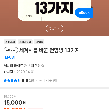
공유하기
소득공제
크레마클럽
EPUB
세계사를 바꾼 전염병 13가지
eBook
EPUB
제니퍼 라이트
저
이규원
역
산처럼
2020.04.01.
8.6
판매지수
96
25
15,000
원
15,000