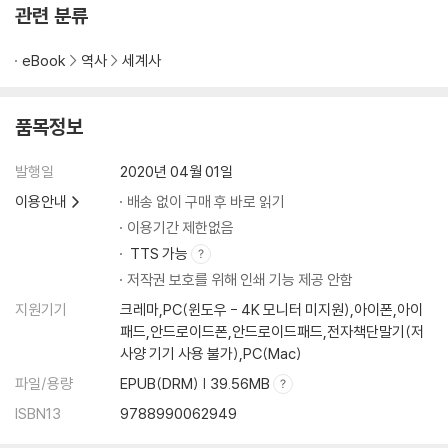
관련 분류
eBook
역사
세계사
품목정보
발행일
2020년 04월 01일
이용안내
배송 없이 구매 후 바로 읽기
이용기간 제한없음
TTS 가능
저작권 보호를 위해 인쇄 기능 제공 안함
지원기기
크레마,PC(윈도우 - 4K 모니터 미지원),아이폰,아이
패드,안드로이드폰,안드로이드패드,전자책단말기(저
사양 기기 사용 불가),PC(Mac)
파일/용량
EPUB(DRM) | 39.56MB
ISBN13
9788990062949