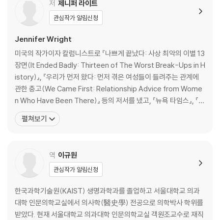
소아마비: 공동체, 지도자, 과학자가 힘을 합치면 세계를 구할 수 있음을
저
제니퍼 라이트
명심하라
관심작가 알림신청
에필로그: 과거로부터 배우자
Jennifer Wright
미국의 작가이자 칼럼니스트로 『나쁘게 끝났다: 사상 최악의 이별 13
미 주
장면(It Ended Badly: Thirteen of The Worst Break-Ups in H
참고문헌
istory)』, 『우리가 먼저 왔다: 먼저 겪은 여성들이 들려주는 관계에
감사의 글
관한 충고(We Came First: Relationship Advice from Wome
옮긴이의 글
n Who Have Been There)』 등의 저서를 냈고, 『뉴욕 타임스』, 『워
싱턴 포스트』, 『뉴욕 포스트』, 『뉴욕 업저버』를 비롯한 다양한 지면에
펼쳐보기
역사, 문화, 정치 등 폭넓은 주제로 기고해왔다. 가래톳페스트와 감기
정도는 구분할 줄 아는 남편
역
이규원
관심작가 알림신청
한국과학기술원(KAIST) 생명과학과를 졸업하고 서울대학교 의과
대학 인문의학교실에서 의사학(醫史學) 전공으로 의학박사 학위를
받았다. 현재 서울대학교 의과대학 인문의학교실 객원조교수로 재직