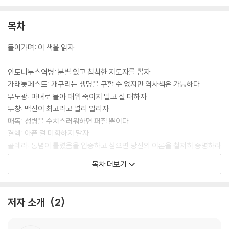
스 유행 때의 총체적 난국을 떠올려보면 쉽게 수긍할 수 있을 것이다. 그리
고 이 책은 무엇보다 과거로부터 배워야 한다고 강조하고 있어, 코로나바
목차
이러스감염증-19 등 ‘전염병의 시대’를 살게 된 우리에게 유용한 생각거리
들을 던져주고 있는 흥미롭고 지혜로운 역사책이다.
들어가며: 이 책을 읽자
안토니누스역병: 분별 있고 침착한 지도자를 뽑자
가래톳페스트: 개구리는 생명을 구할 수 없지만 역사책은 가능하다
무도광: 마녀로 몰아 태워 죽이지 말고 잘 대하자
두창: 백신이 최고라고 널리 알리자
매독: 성병을 수치스러워하면 퍼질 뿐이다
결핵: 아픈 걸 미화하지 말자
콜레라: 통념이 틀렸음을 입증하고 싶으면 당신의 이론을 철저히 증명하라
나병: 선한 사람 한 명이 변화를 일으킬 수 있으며 그게 당신일 수도 있다는
목차 더보기
것을 기억하라
장티푸스: 전염병에 걸렸다면 일부러 타인에게 옮기지 말자
스페인독감: 검열이 사람을 죽인다
저자 소개
2
기면성뇌염: 의학의 발전이 매우 빨라졌으니 잘 기록하자
전두엽절제술: 말발 좋은 사기꾼을 믿지 말자