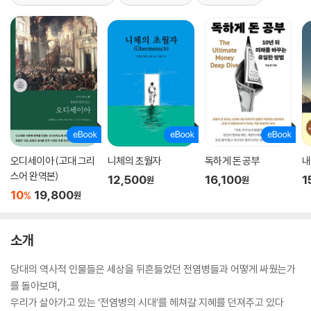
오디세이아 (고대 그리
니체의 초월자
독하게 돈 공부
내
스어 완역본)
12,500
16,100
1
원
원
10
19,800
%
원
소개
당대의 역사적 인물들은 세상을 뒤흔들었던 전염병들과 어떻게 싸웠는가
를 돌아보며,
우리가 살아가고 있는 ‘전염병의 시대’를 헤쳐갈 지혜를 던져주고 있다