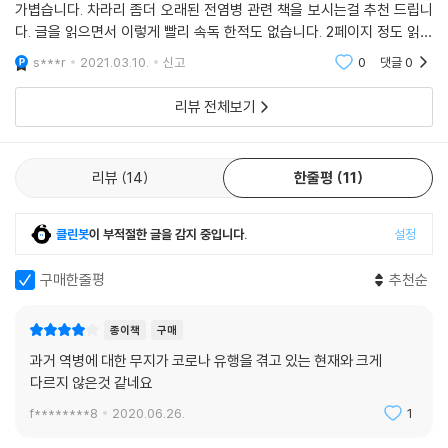
가볍습니다. 차라리 좀더 오래된 전염병 관련 책을 보시는걸 추천 드립니
다. 글을 읽으면서 이렇게 빨리 속독 한적도 없습니다. 2페이지 정도 읽다
가 차라리 인터넷이나 유튜브에 올라온 자료가 더 재미있고 신뢰가 간다고
s***r
2021.03.10.
신고
0
댓글
0
느껴집니다.
리뷰 전체보기
리뷰
14
한줄평
11
클린봇
이 부적절한 글을 감지 중입니다.
설정
구매한줄평
추천순
종이책
구매
과거 역병에 대한 무지가 코로나 유행을 겪고 있는 현재와 크게
다르지 않은것 같네요
f********8
2020.06.26.
1