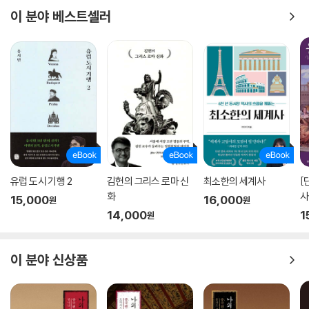
이 분야 베스트셀러
유럽 도시 기행 2
김헌의 그리스 로마 신
최소한의 세계사
[
화
사
15,000
16,000
원
원
14,000
1
원
이 분야 신상품