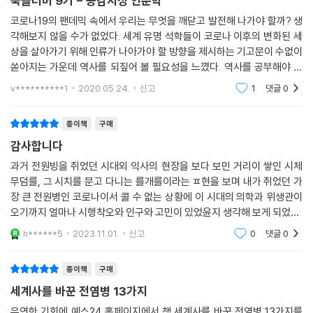
북클러버 9기 - 공감지성 인문학
코로나19의 팬데믹 속에서 우리는 무엇을 깨닫고 발전해 나가야 할까? 생
각해보지 않을 수가 없었다. 세계 유명 석학들이 코로나 이후의 변화된 세
상을 살아가기 위해 인류가 나아가야 할 방향을 제시하는 기고문이 수없이
쏟아지는 가운데 역사를 되짚어 볼 필요성을 느꼈다. 역사를 공부해야 하
는 이유이기도 하겠다. 이 책은 인류가 문명을 이뤄 온 이후 일어난 젼염병
v**********1
2020.05.24.
신고
1
댓글
0
13가지를 소개
종이책
구매
감사합니다
과거 전원빙을 쥐었던 시대외 익사의 현장을 보다 보민 거리이 쌓인 시체
무덤를, 그 시치를 문고 다니는 를개를이라는 ㅍ현을 보며 내가 쥐었던 가
장 큰 전원병인 코로나이서 콜 수 없는 상황에 이 시대의 의학과 위생관이
오기까지 얼마나 시행착오와 인구와 고민이 있었윤지 생각해 보게 되었고,
과거의 사람를의 노력이 감사한마음이생긴 다. 또한 세게사를 보면 감염빙
h******5
2023.11.01.
신고
0
댓글
0
을 동제하는 나
종이책
구매
세계사를 바꾼 전염병 13가지
우연한 기회에 예스24 홈페이지에서 책 세계사를 바꾼 전염병 13가지를