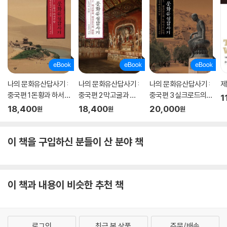
나의 문화유산답사기 :
나의 문화유산답사기 :
나의 문화유산답사기 :
제
중국편 1 돈황과 하서주
중국편 2 막고굴과 실
중국편 3 실크로드의
1
랑
크로드의 관문
오아시스 도시
18,400
18,400
20,000
원
원
원
이 책을 구입하신 분들이 산 분야 책
이 책과 내용이 비슷한 추천 책
로그인
최근 본 상품
주문/배송