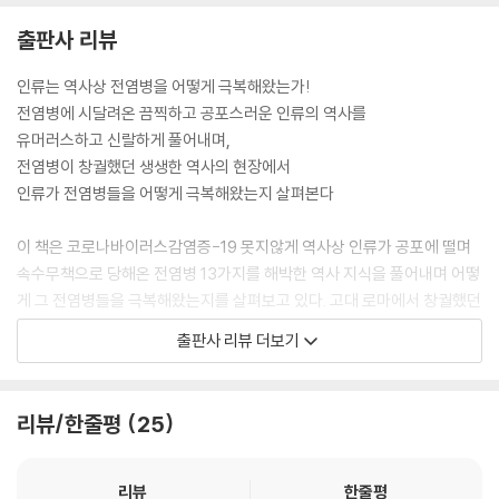
출판사 리뷰
인류는 역사상 전염병을 어떻게 극복해왔는가!
전염병에 시달려온 끔찍하고 공포스러운 인류의 역사를
유머러스하고 신랄하게 풀어내며,
전염병이 창궐했던 생생한 역사의 현장에서
인류가 전염병들을 어떻게 극복해왔는지 살펴본다
이 책은 코로나바이러스감염증-19 못지않게 역사상 인류가 공포에 떨며
속수무책으로 당해온 전염병 13가지를 해박한 역사 지식을 풀어내며 어떻
게 그 전염병들을 극복해왔는지를 살펴보고 있다. 고대 로마에서 창궐했던
안토니누스역병부터 시작하여 가래톳페스트(흑사병), 두창(천연두), 매
출판사 리뷰 더보기
독, 결핵, 콜레라, 나병, 장티푸스, 스페인독감, 소아마비, 에이즈 등 익숙
한 역병뿐 아니라 무도광(舞蹈狂)이나 기면성뇌염(嗜眠性腦炎), 전두
엽절제술 등 조금은 낯선 병(혹은 수술 기법)들까지 역사적 맥락 속에서
리뷰/한줄평
25
전염병이 발병했을 당시 상황과 전염병이 창궐했을 때 생긴 일들, 그리고
이를 어떻게 대처하며 극복해냈는가를 소개하고 있다. 이 책에서는 치료법
이나 전염병을 퇴치할 백신보다는, 끔직한 전염병의 발병과 이로 인해 고
리뷰
한줄평