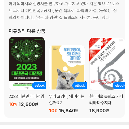
하며 의학사와 질병사를 연구하고 가르치고 있다. 지은 책으로 『포스
트 코로나 대한민국』(공저), 옮긴 책으로 『과학과 가설』(공역), 『정
의의 아이디어』, 『순간과 영원: 질 들뢰즈의 시간론』 등이 있다.
이규원
의 다른 상품
2023 대한민국 대전망
우리 고양이, 왜 이러는
현대미술 들뢰즈. 가타
걸까요?
리와 마주치다
10
12,600
%
원
10
15,840
18,900
%
원
원