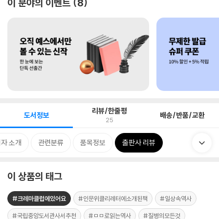
이 분야의 이벤트
8
리뷰/한줄평
도서정보
배송/반품/교환
25
자 소개
관련분류
품목정보
출판사 리뷰
이 상품의 태그
#크레마클럽에있어요
#인문위클리레터에소개된책
#일상속역사
#국립중앙도서관사서추천
#ㅁㅁ로읽는역사
#질병의모든것