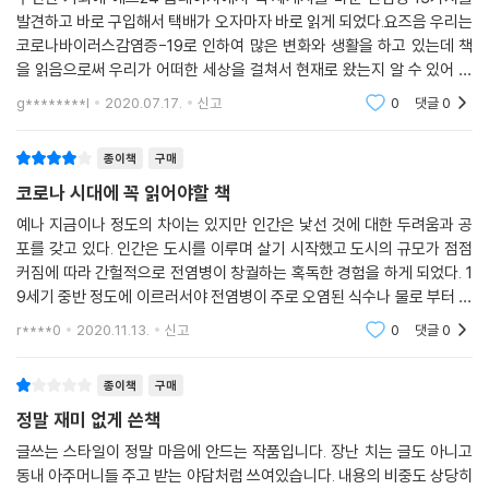
발견하고 바로 구입해서 택배가 오자마자 바로 읽게 되었다.요즈음 우리는
코로나바이러스감염증-19로 인하여 많은 변화와 생활을 하고 있는데 책
을 읽음으로써 우리가 어떠한 세상을 걸쳐서 현재로 왔는지 알 수 있어 좋
았다.또한 스페인독감을 읽어보면서 우리 현실과 어디가 다른지 비교할 수
g********l
2020.07.17.
신고
0
댓글
0
있어 좋았다.
종이책
구매
코로나 시대에 꼭 읽어야할 책
예나 지금이나 정도의 차이는 있지만 인간은 낯선 것에 대한 두려움과 공
포를 갖고 있다. 인간은 도시를 이루며 살기 시작했고 도시의 규모가 점점
커짐에 따라 간헐적으로 전염병이 창궐하는 혹독한 경험을 하게 되었다. 1
9세기 중반 정도에 이르러서야 전염병이 주로 오염된 식수나 물로 부터 전
염된다는 갓을 알게되고 유럽인들부터 상하수도 시스템을 만들게 되고 이
r****0
2020.11.13.
신고
0
댓글
0
후 도시의 한 단
종이책
구매
정말 재미 없게 쓴책
글쓰는 스타일이 정말 마음에 안드는 작품입니다. 장난 치는 글도 아니고
동내 아주머니들 주고 받는 야담처럼 쓰여있습니다. 내용의 비중도 상당히