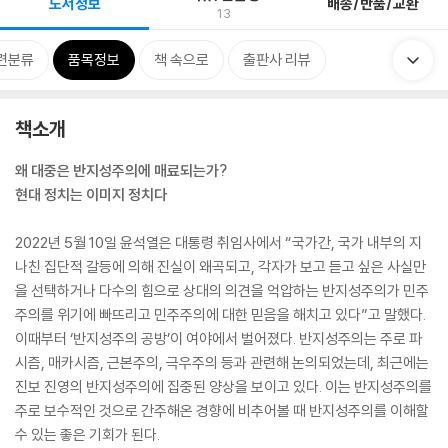
도서정보
배송/반품/교환
13
련분류
품목정보
책 속으로
출판사 리뷰
책소개
왜 대중은 반지성주의에 매료되는가?
현대 정치는 이미지 정치다
2022년 5월 10일 윤석열은 대통령 취임사에서 “국가간, 국가 내부의 지
나친 집단적 갈등에 의해 진실이 왜곡되고, 각자가 보고 듣고 싶은 사실만
을 선택하거나 다수의 힘으로 상대의 의견을 억압하는 반지성주의가 민주
주의를 위기에 빠뜨리고 민주주의에 대한 믿음을 해치고 있다”고 말했다.
이때부터 ‘반지성주의 공방’이 여야에서 벌어졌다. 반지성주의는 주로 파
시즘, 매카시즘, 근본주의, 극우주의 등과 관련해 논의되었는데, 최근에는
진보 진영의 반지성주의에 집중된 양상을 보이고 있다. 이는 반지성주의를
주로 보수적인 것으로 간주해온 경향에 비추어볼 때 반지성주의를 이해할
수 있는 좋은 기회가 된다.