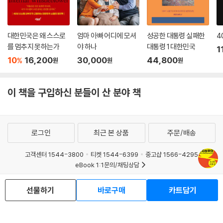
대한민국은 왜 스스로
엄마 아빠 어디에 모셔
성공한 대통령 실패한
4
를 멈추지 못하는가
야 하나
대통령 1 대한민국
1
10
16,200
30,000
44,800
%
원
원
원
이 책을 구입하신 분들이 산 분야 책
로그인
최근 본 상품
주문/배송
고객센터 1544-3800
티켓 1544-6399
중고샵 1566-4295
eBook 1:1문의/채팅상담
예스이십사(주) 사업자 정보
선물하기
바로구매
카트담기
이용약관
개인정보처리방침
청소년보호정책
PC버전
회사소개
거래처관계자께
도서홍보
광고