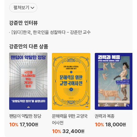
｜ “정의·평등·공정은 탁현민의 소품으로 전락” · 124 ｜ 문재인이 누린
공론화해왔다. 2005년에 제4회 송건호언론상을 수상하고, 2011년
펼쳐보기
‘BTS 후광 효과’ · 128 ｜ ‘누리호 개발 과학자 병풍’ 논란 · 131 ｜ ‘모자란
에 한국출판마케팅연구소 ‘한국의 저자 300인’, 2014년에 『경향신
기자’ 운운해댄 탁현민의 오만방자함 · 134 ｜ 늘 “대통령이 주인공”인 탁
문』 ‘올해의 저자’에 선정되었다. 저널룩 『인물과사상』(전33권)이 2
강준만
인터뷰
현민식 ‘이미지 정치’ · 137 ｜ 한국은 ‘도덕 쟁탈전을 벌이는 거대한 극
007년 『한국일보』 ‘우리 시대의 명저 50
장’인가? · 140
[읽다]
한국, 한국인을 성찰하다 - 강준만 교수
제3장 : 민형배의 ‘위장 탈당’은 ‘순교자 정치’인가?
강준만
의 다른 상품
“괴물이 되어가는 586 운동권 선배님들” · 147 ｜ “국민의힘은 난장판
정당”이라는 적반하장 · 150 ｜ ‘위장 탈당’이 아니라고 우긴 민형배 · 153
｜ “민형배, 낙동강 오리알 되나” · 156 ｜ 민형배와 이재명의 화기애애한
상호 극찬 · 159 ｜ “정권 장악을 위해 착취당하는 광주” · 163 ｜ ‘위장 탈
당’과는 거리가 먼 권력관 · 167 ｜ 증오와 적개심을 키우는 ‘순교자 정치’ ·
170
제4장 : 왜 윤석열과 김건희는 자주 상식을 초월하는가?
팬덤이 약탈한 정당
문해력을 위한 교양국
권력과 복종
어사전
10
17,100
10
18,000
%
%
원
원
윤석열, ‘건희의 남자’로만 만족하는가? · 178 ｜ 윤석열, ‘부정적 당파
10
32,400
%
원
성’의 약발이 떨어졌다 · 184 ｜ 윤석열 정권은 ‘둔감 정권’인가? · 192 ｜