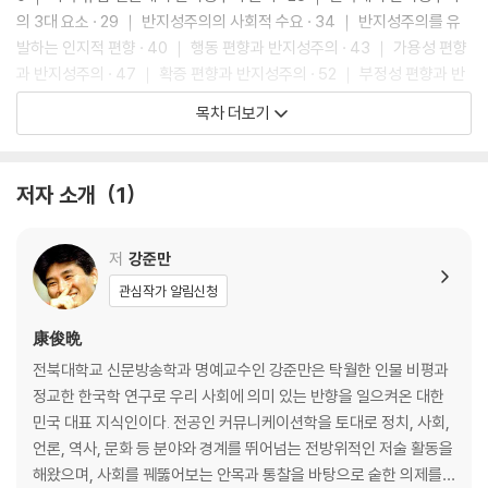
어 본질주의의 문제도 넘어서는 동시에 ‘같은 말이라도 아 다르고 어 다르
의 3대 요소 · 29 ｜ 반지성주의의 사회적 수요 · 34 ｜ 반지성주의를 유
다’는 속담의 취지처럼 그만큼 신중을 기할 필요가 있다는 뜻이다.
발하는 인지적 편향 · 40 ｜ 행동 편향과 반지성주의 · 43 ｜ 가용성 편향
과 반지성주의 · 47 ｜ 확증 편향과 반지성주의 · 52 ｜ 부정성 편향과 반
지성주의 · 55 ｜ 이야기 편향과 반지성주의 · 58 ｜ 수사학이 인식론을
목차 더보기
압도하는 민주주의의 위험 · 62 ｜ 반지성주의는 나의 힘 · 66
제2장 : 탁현민이 연출한 문재인의 ‘이미지 정치’
저자 소개
1
현대 정치는 이미지 정치다 · 73 ｜ “정치는 쇼 비즈니스와 같다” · 75 ｜
사실상의 ‘나꼼수’ 멤버로 뛴 ‘콘서트’ 전문가 · 77 ｜ “문재인이 아들처럼
저
강준만
아낀 탁현민” · 81 ｜ “실세 ‘왕행정관’이 따로 없다” · 85 ｜ 문재인 ‘팬덤
관심작가 알림신청
정치’의 전조 현상 · 87 ｜ ‘탁현민 논란’을 잠재운 ‘남북정상회담 이벤트’ ·
90 ｜ 정부 부처의 교과서가 된 탁현민식 이벤트 · 94 ｜ “탁현민의 빈자
康俊晩
리가 크다는 걸 느꼈다” · 98 ｜ 전쟁 영웅들의 유해는 무대 ‘소품’이었나?
전북대학교 신문방송학과 명예교수인 강준만은 탁월한 인물 비평과
· 101 ｜ 문재인의 숙의 체계를 훼손한 ‘탁현민 파워’ · 105 ｜ 팬덤의 ‘뭉
정교한 한국학 연구로 우리 사회에 의미 있는 반향을 일으켜온 대한
클, 울컥’을 위한 ‘이미지 쇼’ · 108 ｜ “탁현민이 대한민국 대통령인가” · 1
민국 대표 지식인이다. 전공인 커뮤니케이션학을 토대로 정치, 사회,
11 ｜ 왜 문재인의 연설 영상은 흑백으로 송출되었나? · 114 ｜ “대통령
언론, 역사, 문화 등 분야와 경계를 뛰어넘는 전방위적인 저술 활동을
님, 솔직한 얘기를 듣고 싶어요” · 118 ｜ ‘풍력발전기 쇼’와 ‘백신 쇼’ · 121
해왔으며, 사회를 꿰뚫어보는 안목과 통찰을 바탕으로 숱한 의제를