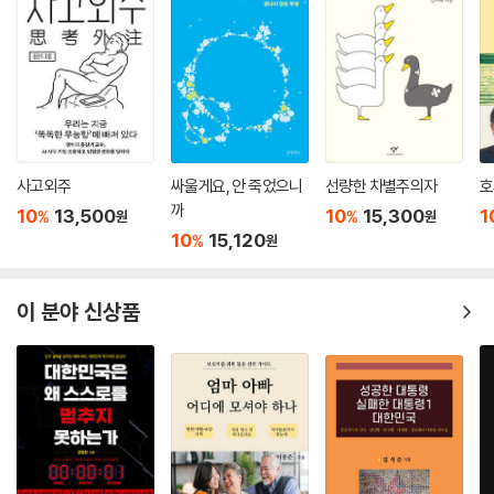
사고외주
싸울게요, 안 죽었으니
선량한 차별주의자
호
까
10
13,500
10
15,300
1
%
%
원
원
10
15,120
%
원
이 분야 신상품