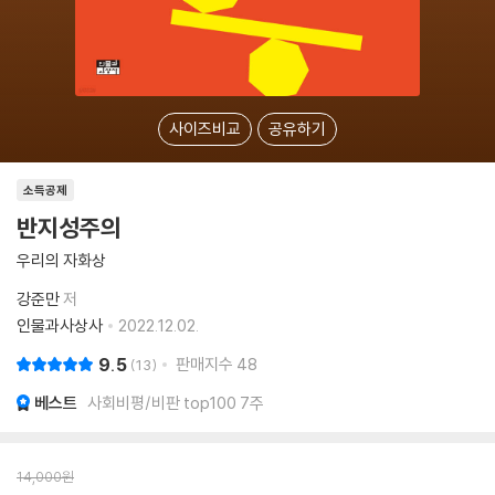
사이즈비교
공유하기
소득공제
반지성주의
우리의 자화상
강준만
저
인물과사상사
2022.12.02.
9.5
판매지수
48
13
베스트
사회비평/비판 top100 7주
14,000
원