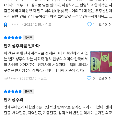
(버나드 바루크) 참으로 맞는 말이다. 이상하게도 현명하고 합리적인 사
란이 된 ‘2050 대한민국 탄소 중립 비전 선언’(2020년 12월 10일), 풍력
람들이 국회의원 뱃지 달고 너의섬(汝矣島=여의도)에 있는 우주선같이
이 아닌 전기로 풍력발전기를 돌린 ‘세계 최대 풍력 단지 48조 투자 협약
생긴 묘한 건물 안에 들어갔다 하면 그야말로 구케우언(구식케케묵고 어
식’(2021년 2월 5일), ‘누리호 개발 과학자 병풍’ 논란(2021년 10월 21
리석은 말을하는 사람)이 되고 만다. 아무튼 이 책＜반지성주의＞을 논
일) 등 여러 분야에 걸친 문재인 정권의 정책적 실패는 ‘이미지 정치’의 부
m****h
2022.12.15.
신고
1
댓글
0
하려는 강준만
메랑 효과였는지도 모르겠다. 하지만 탁현민식 ‘이미지 정치’가 문재인의
국정 운영을 지배하다시피 한 것은 문재인이 중요한 순간에 침묵하면서 책
종이책
임을 회피하는 것을 습관처럼 만들어버렸다.
반지성주의를 말하다
이 책은 현재 전세계적으로 정치분야에서 확산해가고 있
윤석열은 왜 둔감할까?
는 ‘반지성주의’라는 사회적 정치 현상의 의미와 한국에서
의 사례를 이야기하는 정치사회 서적이다. 책의 내용과
‘부정적 당파성’은 윤석열의 지지율 추락을 이해하는 데에 큰 도움이 된다.
구성은 반지성주의의 특징과 의미에 대해 기존의 정치/사
윤석열은 문재인 정권에 대해 다수 유권자가 갖고 있던 강한 반감의 수혜
회적 관점과 커뮤니케이션 관점에서 살펴보고, 한국 사회
m****y
2022.12.15.
신고
0
댓글
0
자였지만, 그 반사이익은 사실상 소멸되었다. 쉽게 말해 ‘부정적 당파성’의
에서 대표적인 3가지 사례(탁현민의 이미지 정치, 민형배
약발이 떨어졌다는 것이다. 그러나 윤석열은 대선 승리 후, 대통령 취임 후,
의 위장 탈당, 윤석열과 김건희
종이책
지방선거 승리 후, 겸손하고 또 겸손하고 또 겸손해야 했건만, 그렇게 하지
않았다. 윤석열은 ‘배짱’이라기보다는 못 말리는 ‘둔감’을 갖고 있다고 할
반지성주의
정도로 윤석열 정권의 특성이 되어버렸다. 둔감은 ‘무딘 감정이나 감각’을
언제부터인가 대한민국은 극단적인 반쪽으로 갈라진 나라가 되었다. 젠더
말한다. 이제 윤석열 정권은 ‘둔감 정권’이라고 할 만하다. 이는 윤석열의
갈등, 세대갈등, 지역갈등, 계층갈등, 갑작스레 반일을 외치며 불거진 외교