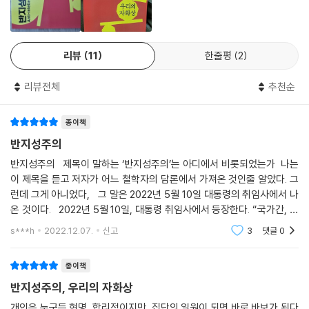
---「제3장 민형배의 ‘위장 탈당’은 ‘순교자 정치’인가?」중에서
적으로 설명함으로써 ‘불가피성의 착각’을 불러일으킨다.
겨우 ‘0.73퍼센트포인트 격차’로 탄생한데다 민주당의 의회 장악이라는
문재인의 ‘이미지 정치’
장벽 앞에 선 윤석열 정권은 검찰총장에서 대통령으로 직행한 ‘이변’이 내
리뷰
11
한줄평
2
포한 경험의 부족과 편향의 한계에 시달릴 수밖에 없었다. 그러나 윤석열
문재인의 임기 말 높은 지지율은 ‘이미지 정치’의 관점에서 보면 쉽게 풀린
은 이 모든 걸 오히려 정반대로 해석했다. 인간 승리의 드라마로 여기면서
리뷰전체
추천순
다. 사람들은 이미지로 문재인을 판단하기 때문이다. 문재인의 ‘이미지 정
자신감을 뿜어냈고, 이는 자해의 극치라고 해도 좋을 오만으로 이어졌다.
치’는 탁현민에 의해 만들어졌다. 탁현민은 청와대에서 실세 ‘왕행정관’이
“오만은 당파적일 때 가장 치명적이다”는 말이 있다. 그런 치명의 갈림길
종이책
라고 불렸고, ‘이미지 정치’ 기획을 총괄했다. 정부 부처에서 탁현민의 이벤
에 선 윤석열이 살 길은 딱 하나다. 2022년 대선에서 자신이 0.73퍼센트
트 방식이 교과서라고 불릴 정도였다. 그런데 핵심은 ‘국정 운영의 이벤트
반지성주의
포인트 차이로 패배했을 경우를 늘 상상하면서 사는 것이다. 높은 곳보다
화’에 있었다. 부동산 가격 폭등을 비롯해 큰 문제가 터지면 성찰하는 대신
반지성주의 제목이 말하는 ‘반지성주의’는 아디에서 비롯되었는가 나는
는 낮은 곳에 눈을 돌리면서, 오만 대신 겸손, 불만 대신 감사의 자세를 갖
문제를 감추거나 호도하는 ‘이미지 연출’에 청와대의 역량이 집중되었다는
이 제목을 듣고 저자가 어느 철학자의 담론에서 가져온 것인줄 알았다. 그
는 데에 큰 도움이 될 것이다.
게 가장 큰 문제였다. 더구나 문재인 정권이 ‘이미지 연출’에 집착했던 심리
런데 그게 아니었다, 그 말은 2022년 5월 10일 대통령의 취임사에서 나
---「제4장 왜 윤석열과 김건희는 자주 상식을 초월하는가?」중에서
의 바탕에는 자신들만이 선하고 정의롭다는 독선과 오만이 자리 잡고 있었
온 것이다. 2022년 5월 10일, 대통령 취임사에서 등장한다. “국가간, 국
다.
가 내부의 지나친 집단적 갈등에 의해 진실이 왜곡되고, 각자가 보고 듣
s***h
2022.12.07.
신고
3
댓글
0
판문점 평화의 집에서 문재인과 김정은의 남북정상회담(2018년 4월 27
종이책
일), 전쟁 영웅들의 유해를 무대 ‘소품’으로 취급했다는 비판을 받은 ‘6·25
반지성주의, 우리의 자화상
전쟁 70주년 기념식’(2020년 6월 25일), 방역 지침을 위반한 초대 질병
관리청장 정은경 임명식(2020년 9월 11일), 흑백 영상으로 송출되어 논
개인은 누군든 현명, 합리적이지만, 집단의 일원이 되면 바로 바보가 된다