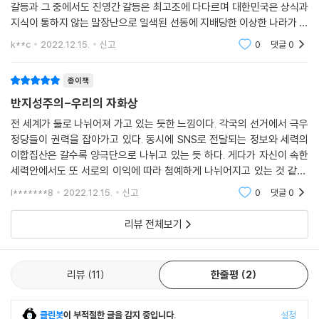
모든 한계와 결함이 농축되어 있다고 해도 과언이 아니다.
갈등과 그 중에서도 진영간 갈등은 최고조에 다다르며 대한민국은 상식과
지식이 통하지 않는 말장난으로 일색된 선동에 지배당한 이상한 나라가 된
더 이해할 수 없는 것은 김건희와 관련된 문제다. 이는 김건희보다 윤석열
듯 했다. 점점 더 극단적으로 치우치는 갈등과 반목들은 단순 김어준 같은
k**c
2022.12.15.
신고
0
댓글
0
몇몇 싸구
에게 더 큰 책임이 있다. 김건희 비리 의혹과 공사 구분이 불분명한 김건희
논란이 여러 차례 터졌을 때 윤석열 부부는 그런 일이 결코 일어나지 않게
종이책
하겠다고 국민에게 약속했지만, 이 약속은 지켜지지 않았다. 윤석열에게는
반지성주의-우리의 자화상
김건희의 문제에 관한 한 공사 구분을 할 뜻도, 능력도 없는 것 같다. 자신
에게 큰 정치적 타격이 될 수 있는 일들이 벌어져도 아무 일도 아니라는 듯
전 세계가 둘로 나뉘어져 가고 있는 듯한 느낌이다. 각국의 선거에서 극우
정당들이 권력을 잡아가고 있다. 동시에 SNS로 전달되는 정보와 세력의
무신경하게 방치했다. 아니면 윤석열은 오직 ‘건희의 남자’로만 만족하겠
이합집산은 갈수록 양극단으로 나뉘고 있는 듯 하다. 게다가 자신이 속한
다는 건가? 그래서 그런 일들이 계속 벌어지는데도 모른 척하고 다른 곳에
세력안에서도 또 서로의 이익에 따라 첨예하게 나뉘어지고 있는 것 같다.
가서 다른 일로 최선을 다하겠다고 외쳐댄다. 워낙 둔감과 무신경의 극치
서로간의 대화와 타협은 사려져가고 있고, 서로에 대한 극단적인 비판과
를 치닫는지라 엽기적이라고 해도 좋을 정도다.
l*******8
2022.12.15.
신고
0
댓글
0
행동이 서로를
리뷰 전체보기
리뷰
11
한줄평
2
클린봇
이 부적절한 글을 감지 중입니다.
설정