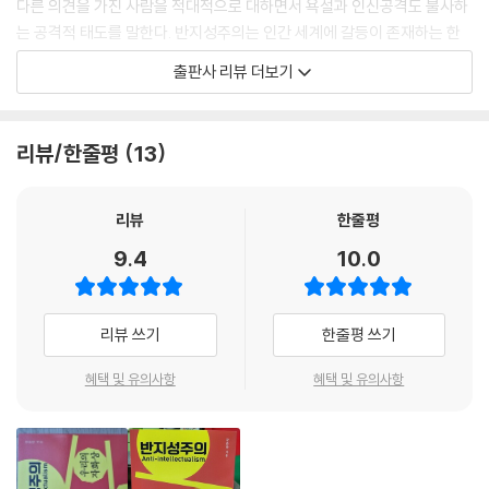
다른 의견을 가진 사람을 적대적으로 대하면서 욕설과 인신공격도 불사하
전혀 설명할 수 없음에도 대부분의 정치학자가 여전히 상징, 기호, 이미지
는 공격적 태도를 말한다. 반지성주의는 인간 세계에 갈등이 존재하는 한
조작을 무시한 채 정치 행위의 ‘하드웨어’에만 집착하고 있다고 비판했다.
결코 사라질 수 없는 것이기에, ‘제거’가 아닌 ‘관리’의 대상이라고 말하면
출판사 리뷰 더보기
라스웰 자신도 에델먼의 책에 대한 서평을 통해 에델먼의 주장이 ‘정치학
서 미시적인 설득 커뮤니케이션의 관점에서 어떤 인지적 편향이 반지성주
의 지도를 변화시킨’ 점을 인정했다.
의를 유발하거나 촉진하는가 하는 점을 탐구한다. 그 대표적인 인지적 편
---「제2장 탁현민이 연출한 문재인의 ‘이미지 정치’」중에서
향은 행동 편향, 가용성 편향, 확증 편향, 부정성 편향, 이야기 편향이다.
리뷰/한줄평
13
내가 민형배의 책 3권을 소개한 이유는 민형배의 권력관과 정치철학의 일
행동 편향이 지배하는 사회에서 행동하지 않는 것은 죄악이 된다. 이런 행
면이나마 소개하고 싶어서였다. 독자들께선 이미 판단하셨겠지만, 그의 권
동 편향은 위선에 대한 과도한 혐오를 수반하기 때문에 위선에 대한 혐오
리뷰
한줄평
력관과 정치철학은 위장 탈당과는 거리가 멀다. 멀어도 너무 멀다. 위장 탈
가 지나친 나머지 나타나는 “행동하지 않으려면 입 닥쳐”라는 식의 ‘반
9.4
10.0
당은 좋은 목적을 위해선 수단과 방법을 가릴 필요가 없다는 마키아벨리즘
(反)위선 근본주의’는 민주주의 발전에 결코 이롭지 않다. 가용성 편향에
의 관점에선 이해될 수 있겠지만, 민형배는 시종일관 사회 권력과 자치 권
빠지지 않기 위해서는 자신과 다르게 생각하는 사람들, 전혀 다른 경험을
력의 중요성을 강조하면서 절차적 정당성의 가치를 외쳐온 사람이다. 게다
가진 사람들과 함께하는 것이 필요하지만, 디지털 시대는 오히려 동질적인
리뷰 쓰기
한줄평 쓰기
가 그는 광주가 정권 교체의 도구로 착취당해온 것에 대해 분노해온 사람
사람들끼리만 어울리는 사이버 환경을 조성함으로써 가용성 편향을 키우
이 아닌가? 그런데 내가 그렇게 보았던 그가 어쩌자고 ‘위장 탈당’을 한데
는 결과를 초래한다. 확증 편향은 자신의 확증을 뒷받침하기 위한 정보를
혜택 및 유의사항
혜택 및 유의사항
다 그걸 전혀 부끄러워하지 않고 당당하게 큰소리를 쳤던 것인지, 그리고
모으면서도 자신이 정보를 조작하고 있다는 사실을 깨닫지 못한다는 것이
‘후안무치’니 ‘야바위 짓’이니 하는 비난에 역공을 펼 정도로 하늘 우러러
가장 큰 문제다. 부정성 편향은 사람이나 사안을 평가할 때 긍정적 정보보
한 점 부끄러움 없는 듯 행세했던 걸까? 그의 그런 행위를 진정성이 있는
다 부정적 정보에 더 큰 비중을 둘 때 나타난다. 이야기 편향은 이야기가 진
걸로 받아들인다면, 우리는 그걸 어떻게 이해하고 설명할 수 있는 걸까?
실보다 더 큰 힘을 발휘하기 때문에 인간의 행동과 의도를 단순하고 정합