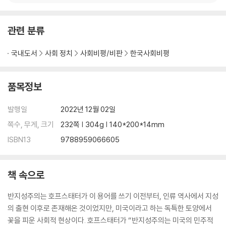
김건희는 민주당의 복덩이인가? · 197 ｜ 윤석열과 김건희는 어떤 세상에
살고 있나? · 201
관련 분류
주 · 207
국내도서
사회 정치
사회비평/비판
한국사회비평
품목정보
발행일
2022년 12월 02일
쪽수, 무게, 크기
232쪽 | 304g | 140*200*14mm
ISBN13
9788959066605
책 속으로
반지성주의는 호프스태터가 이 용어를 쓰기 이전부터, 인류 역사에서 지성
의 출현 이후로 존재해온 것이었지만, 미국이라고 하는 독특한 토양에서
꽃을 피운 사회적 현상이다. 호프스태터가 “반지성주의는 미국의 민주적