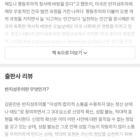
제도나 평등주의적 정서에 바탕을 둔다”고 했듯이, 미국은 반지성주의에
매우 우호적인 건국·발전 과정을 거친 나라다. 평등주의와 더불어 오랜 개
척 과정을 거치면서 늘 ‘사고하는 인간’보다 ‘실천하는 인간’을 중시해온 미
국의 독특한 역사적 배경은 오늘날에도 미국 사회에 큰 영향을 미치고 있
다. 호프스태터가 반지성주의의 연장선상에서 지적한 ‘미국 정치의 편집증
적 스타일(the paranoid style in American politics)’은 정적을 인민
의 이익에 반하는 기득권 세력으로 악마화하는 정치적 관행으로 고착되었
책 속으로 더보기
으며, 이는 도널드 트럼프의 정치 행태를 통해서도 잘 드러난 바 있다.
---「제1장 왜 대중은 반지성주의에 매료되는가?」중에서
출판사 리뷰
미디어가 정치에 미치는 영향이 커짐에 따라 정치에 대한 해럴드 라스웰의
고전적 정의는 이제 폐기 처분되어야 한다. “누가 무엇을 왜 어떻게 언제
반지성주의란 무엇인가?
어디서 얻는가?”라는 라스웰의 모델은 현대 정치를 결코 설명할 수 없다.
합리적 존재로서의 인간관과 대중의 참여를 전제로 하여 쓰인 현대의 정치
강준만은 반지성주의를 “이성적·합리적 소통을 수용하지 않는 정신 상태
학 교과서도 전면 개정되어야 마땅하다. 이런 주장을 한 에델먼에 따르면
나 태도”로 정의하면서 그 3대 요소로 신앙적 확신, 성찰 불능, 적대적 표
현대 정치는 이미지 정치다. 이미지 정치는 인간의 생물학적인 지각 능력
현을 제시한다. 신앙적 확신은 이미 어떤 사안에 대한 움직일 수 없는 정답
의 한계, 미디어를 통한 국민의 정치 이해, 실체보다는 외관을 강조하는 미
을 갖고 있는 상태, 성찰 불능은 그로 인해 성찰 기능이 작동하지 않아 소통
디어의 속성이라는 세 가지 명제에 근거하고 있다. 에델먼은 라스웰의 전
을 무의미하게 만드는 상태, 적대적 표현은 자신의 정답을 실천하기 위해
통적인 정치학 모델로는 영상 미디어를 중심으로 한 현대의 이미지 정치를