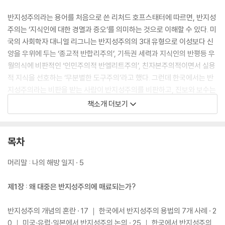
반지성주의라는 용어를 처음으로 쓴 리처드 호프스태터에 따르면, 반지성
주의는 ‘지식인에 대한 경멸과 증오’를 의미하는 것으로 이해할 수 있다. 미
국의 사회학자 대니얼 리그니는 반지성주의의 3대 유형으로 이성보다 신
앙을 우위에 두는 ‘종교적 반합리주의’, 기득권 세력과 지식인의 반평등 우
월의식에 비판적인 ‘인민주의적 반엘리트주의’, 친자본주의적이면서 실용
적 지식을 선호하는 ‘무분별한 도구주의’라고 했다. 그런데 한국에서는 반
지성주의라는 비판을 받는 사람이 반지성주의를 비판하고, 진보와 보수는
각각 상대편을 반지성주의라고 비판하고, 페미니스트들과 그 비판자들도
책소개 더보기
각각 상대편을 반지성주의라고 비판하고, 감성주의를 반지성주의로 간주
하는 등 혼란스러운 양상을 보인다.
목차
강준만은 『반지성주의』에서 반지성주의를 이념의 좌우를 막론하고 적용
하는 가치중립적 개념이자 특정 언행을 중심으로 적용하는 미시적 개념으
머리말 : 나의 해방 일지 · 5
로 쓸 것을 제안한다. 이는 반지성주의를 격렬하게 비판하는 사람일지라도
개인적으로 반지성주의적 행태를 보일 수 있다는 점을 인정하는 것이다.
제1장 : 왜 대중은 반지성주의에 매료되는가?
특정 개인이나 집단이 그런 언행을 상습적으로 많이 저지른다면 ‘반지성주
의 경향이 있다’고 말할 수 있을 것이다. 특정 언행과 그것을 저지른 사람을
반지성주의 개념의 혼란 · 17 ｜ 한국에서 반지성주의 용법의 7개 사례 · 2
구분하는 것이 현실적으로 무슨 의미가 있느냐는 반론도 가능하겠지만, 언
0 ｜ 미국·유럽·일본에서 반지성주의 논의 · 25 ｜ 한국에서 반지성주의