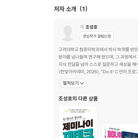
___2 TCP/IP의 역할
저자 소개
1
___3 클라이언트/서버 구조
___4 Peer-to-Peer(P2P)
___5 클라우드 컴퓨팅
저
조성호
___6 사물인터넷
관심작가 알림신청
Chapter 02 네트워크 분류와 계층 모델
고려대학교 컴퓨터학과에서 박사 학위를 받은 이
01 네트워크 용어 이해하기
분야를 넘나들며 연구해 왔으며, 그 과정에서 
___1 네트워크 관련 용어
지식 전달을 넘어 스스로 질문하고 세상을 해석하는 힘을 기르는 교육에 가치를 두고 있다
___2 네트워크 분류
(한빛아카데미, 2026), 『Do it! C 언어 
02 계층 모델
펼쳐보기
___1 계층 모델의 이해
___2 각 계층의 역할
조성호
의 다른 상품
___3 헤더
___4 모듈화
___5 계층별 주소 체계
___6 인터넷에서 계층의 역할
___7 계층별 장비
___8 OSI 7계층