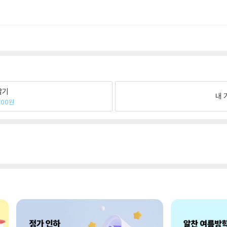
팔기
내 
800원