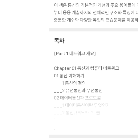
이 책은 통신의 기본적인 개념과 주요 용어들에 
부터 응용 계층까지의 전체적인 구조와 특징에 대
충분한 개수와 다양한 유형의 연습문제를 제공하
목차
[Part 1 네트워크 개요]
Chapter 01 통신과 컴퓨터 네트워크
01 통신 이해하기
___1 통신의 정의
___2 유선통신과 무선통신
02 데이터통신과 프로토콜
___1 데이터통신이란 무엇인가
___2 통신규약-프로토콜
___3 근거리 네트워크 LAN
03 인터넷과 컴퓨팅 환경
___1 인터넷의 탄생