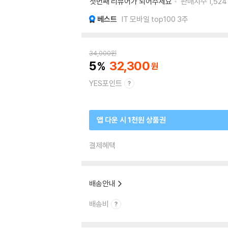
첫번째 리뷰어가 되어주세요
판매지수
1,524
베스트
IT 모바일 top100 3주
34,000
원
5
32,300
YES포인트
앱 다운 시 1천원 상품권
결제혜택
배송안내
배송비