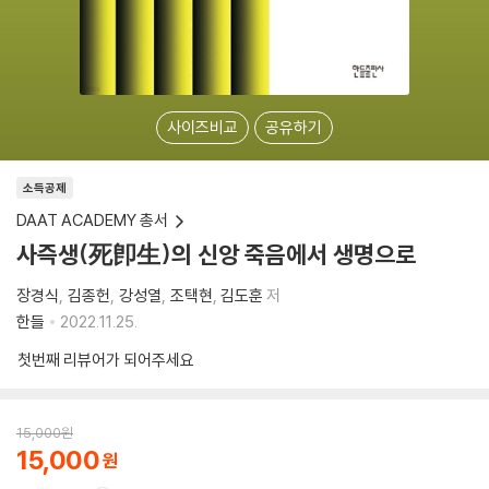
사이즈비교
공유하기
소득공제
DAAT ACADEMY 총서
사즉생(死卽生)의 신앙 죽음에서 생명으로
장경식
김종헌
강성열
조택현
김도훈
저
한들
2022.11.25.
첫번째 리뷰어가 되어주세요
15,000
원
15,000