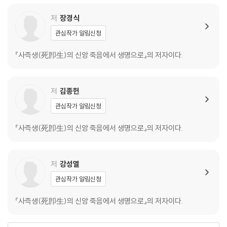
개인의 죽음과 중간상태, 그리고 부활에 대한 성경적, 신학적 이해
김도훈 교수(장로회신학대학교 조직신학)
저
장경식
관심작가 알림신청
부록: 수강 소감문
공연배
『사즉생(死卽生)의 신앙 죽음에서 생명으로』의 저자이다.
장두식
최미숙
저
김종헌
부록
관심작가 알림신청
다아트 아카데미 제1기 ~ 제4기 세미나의 주제와 발표자들
『사즉생(死卽生)의 신앙 죽음에서 생명으로』의 저자이다.
저
강성열
관심작가 알림신청
『사즉생(死卽生)의 신앙 죽음에서 생명으로』의 저자이다.