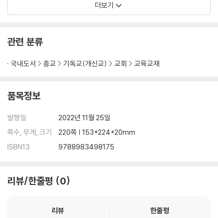
더보기
관련 분류
국내도서
종교
기독교(개신교)
교회
교육교재
품목정보
발행일
2022년 11월 25일
쪽수, 무게, 크기
220쪽 | 153*224*20mm
ISBN13
9788983498175
리뷰/한줄평
0
리뷰
한줄평