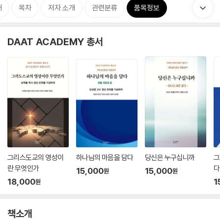
개
목차
저자 소개
관련분류
품목정보
DAAT ACADEMY 총서
그리스도교의 영성이
하나님의 마음을 담다
당신은 누구십니까
그
란 무엇인가
다
15,000
15,000
원
원
18,000
1
원
책소개