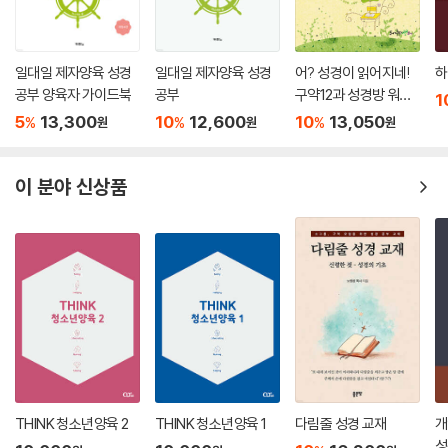
일대일 제자양육 성경
일대일 제자양육 성경
어? 성경이 읽어지네!
하
공부 양육자 가이드북
공부
구약12과 성경방 워크
1
북
5
13,300
10
12,600
10
13,050
%
%
%
원
원
원
이 분야 신상품
THINK 청소년양육 2
THINK 청소년양육 1
다림줄 성경 교재
개
성