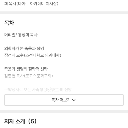
희 목사(다아트 아카데미 이사장)
목차
머리말/ 홍장희 목사
의학자가 본 죽음과 생명
장경식 교수(조선대학교 의과대학)
죽음과 생명의 철학적 신학
김종헌 목사(로고스문화교회)
구약성서로 보는 사즉생(死卽生)의 신앙
강성열 교수(호남신학대학교 구약학)
목차 더보기
신약성경에 나타난 생즉사와 사즉생
조택현 목사(광주 서남교회)
저자 소개
5