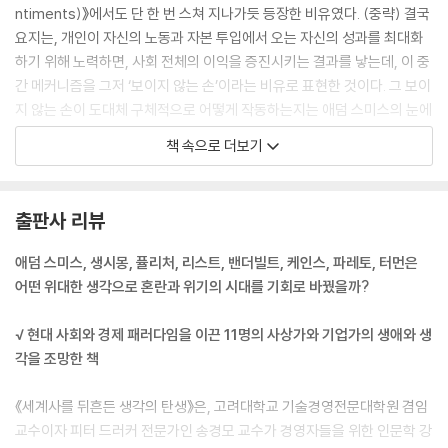
ntiments)》에서도 단 한 번 스쳐 지나가듯 등장한 비유였다. (중략) 결국
요지는, 개인이 자신의 노동과 자본 투입에서 오는 자신의 성과를 최대화
하기 위해 노력하면, 사회 전체의 이익을 증진시키는 결과를 낳는데, 이 중
간 메커니즘을 그저 ‘보이지 않는 손’이라는 비유로 표현한 것이다. 그 보이
지 않는 손이 도대체 구체적으로 어떻게 작동하는지는 애덤 스미스의 눈에
도 여전히 블랙박스였다. 왜냐하면 보이지 않았으니까. (중략)
책 속으로 더보기
《도덕감정론》의 이 장 전체가 말하려고 하는 내용은 이렇다. 사람은 누구
나 즐겁고, 아름답고, 보다 나은 상태를 추구하며, 고통스럽고 열등한 것들
출판사 리뷰
을 피하려고 하는데, 사회 곳곳에서 이를 달성하려는 수많은 개인들의 노
력과 의지가 작용했을 때 보다 개선된 문물이 생산되고, 이것이 모든 사회
애덤 스미스, 생시몽, 퓰리처, 리스트, 밴더빌트, 케인스, 파레토, 터먼은
구성원들에게 알맞게 배분된다는 것이다. 이 문단에 등장하는 ‘보이지 않
어떤 위대한 생각으로 혼란과 위기의 시대를 기회로 바꿨을까?
는 손’은 사회 구성원 간 배분된 자원?지위의 차이를 전제하고 있지만, 〈제
4부〉 ‘제2장’의 내용 전체는 각 개인의 효용을 추구하는 노력이 사회의 이
√ 현대 사회와 경제 패러다임을 이끈 11명의 사상가와 기업가의 생애와 생
익을 증진시킨다는 내용을 말하고 있으므로, 크게는 《국부론》의 그것과
각을 조망한 책
맥락이 같다.
---「CHAPTER 1. 개인 _ 조화의 도덕철학자 ‘애덤 스미스’(스코틀랜드
《세계사를 뒤흔든 생각의 탄생》은, 고려대학교 기술경영전문대학원 겸임
(영국))」중에서
교수이자 피터 드러커 전문가인 송경모 교수가 경영자들을 위한 인문학 강