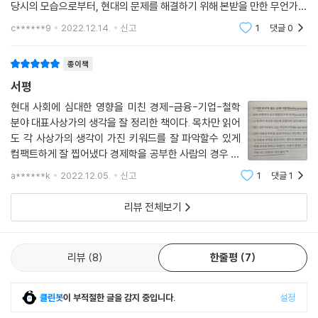
당시의 모습으로부터, 현대의 문제를 해결하기 위해 본받을 만한 무언가를
찾기 위해서다. (p. 435)'피터 드러커 전문가로 알려진 송경모 교수의 ＜
c******9
2022.12.14.
신고
1
댓글
0
어느 시대든 지도자들은 우리가 기대하는 것처럼 뭔가 합리적이고 현명하
세계사를 뒤흔
게 국사를 처리하고 세상을 제대로 다스렸다기보다는, 대부분의 경우 무능
종이책
하고 오판하는 것이 일반적인 현상이었다는 말이다. 파레토에 따르면, 그
런 오판과 무능은 유형I이든 유형II 엘리트든 상관없이 항상 나타났다. 오작
서평
동의 전형적인 증상은 이렇다. 첫째, 엘리트 집단을 구성하는 사람들의 교
현대 사회에 심대한 영향을 미친 경제-금융-기업-철학
체 속도가 점점 느려진다. 지배계층은 새로운 계층의 인물을 채용하기보다
분야 대표사상가의 생각을 잘 정리한 책이다. 목차만 읽어
는 자신의 네트워크 안에서만 사람을 쓰면서 점점 폐쇄와 고착의 정도가
도 각 사상가의 생각이 가진 키워드를 잘 파악할수 있게
심해진다. 둘째, 리더를 향한 외부의 피드백 채널이 특정 이해관계를 대변
컴팩트하게 잘 찝어냈다 경제학을 공부한 사람의 경우 IQ
하는 목소리로만 편중된다. 리더 주위를 둘러싼 사람들이 리더에게 전하는
증진에나 도움되는 수식말고 경제사상가 즉 애덤스미스,
a******k
2022.12.05.
신고
1
댓글
1
빌프레도 파레토, 존 메이너드 케인스, 조지피 슘페터의
메시지는 현실과 달리 왜곡되기 시작한다. 리더를 향한 다양한 피드백 채
사고체계을 간략히나마 읽어 봄으로써
널은 사라진다. 사회가 어떤 곤란한 해결 과제에 직면했을 때, 올바른 지식
리뷰 전체보기
을 지닌 전문가의 통찰력 있는 목소리는 차단된다. 이와 동시에 리더의 정
치력과 지력 자체가 퇴화한다.
리뷰
8
한줄평
7
셋째, 사회의 핵심 요직이 무능한 인사들로 채워지기 시작한다. 그 직을 수
행할 충분한 능력과 지식을 갖춘 인물 대신에, 리더와 그를 둘러싼 인사들
클린봇
이 부적절한 글을 감지 중입니다.
설정
의 구미에 맞는 인물들이 온갖 지위를 차지한다. 넷째, 리더는 스스로 특정