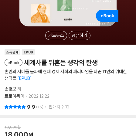
카드뉴스
공유하기
소득공제
EPUB
세계사를 뒤흔든 생각의 탄생
eBook
혼란의 시대를 돌파해 현대 경제 사회의 패러다임을 바꾼 11인의 위대한
생각들
EPUB
송경모
저
트로이목마
2022.12.22.
9.9
판매지수
12
15
18,000
원
18,000