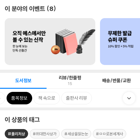
이 분야의 이벤트
8
리뷰/한줄평
도서정보
배송/반품/교환
15
류
품목정보
책 속으로
출판사 리뷰
이 상품의 태그
#퓰리처상
#위대한사상가
#세상을읽는눈
#ㅁㅁ로본세계사