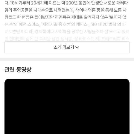
다. 18세기부터 20세기에 이르는 약 200년 동안에 탄생한 새로운 패러다
임의 주인공들을 시대순으로 나열했는데, 책이나 언론 등을 통해 보통 사
람들도 한 번쯤은 들어봤지만 진면목은 제대로 알려지지 않은 ‘보이지 않
는 손’의 애덤 스미스, '재정지출 옹호론'의 케인스 , ‘80 대 20 법칙’의 파
레토뿐만 아니라, 경제학이나 사회학을 공부한 사람들조차 잘 모르고 있지
만 현대인의 삶에 큰 족적을 남긴 생시몽, 장 바티스트 세, 프리드리히 리스
트, 프레데릭 터먼 등의 인물들을 다루고 있다.
소개 더보기
관련 동영상