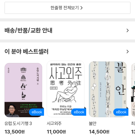
국)」중에서
한줄평 전체보기
결국 슘페터는 기업가가 균형을 파괴하는 대가로 수취하는 금액이 바로 이
익의 본질이라고 보았다. 슘페터 이전의 경제사상가들은 기업가가 수취하
배송/반품/교환 안내
는 이익의 본질을 그와 다르게 해석했다. 마르크스는, 이익은 자본가가 생
산과정에서 노동자를 착취한 결과 발생하는 것이라고 보았다. 그에게 이익
은 인간의 비도덕성이 낳은 결과였다. 이런 부도덕한 이익관은 훗날 반
이 분야 베스트셀러
(反)기업 정서를 일으키는 큰 원인이 됐다. 마르크스의 사고에 따르면 이
익은 자본가의 사악한 동기에서 나왔고, 자본가의 이익만을 대변하는 기업
은 악한 존재일 수밖에 없었다. (중략) 케인스의 스승이었던 알프레드 마
셜은 그나마 이익에서 도덕의 요소를 하나 발견했다. 그는 이익이 ‘절욕(a
bstinence)’의 대가라고 보았다. 현재의 소비를 억제하고 그를 자본으로
전환하여 미래에 효용이 발생하기까지 인내하는 마음의 대가가 바로 이익
이었다. (중략) 슘페터는 이보다 한 걸음 더 나아가서 이익이 혁신의 대가
라는 점을 발견했다. 그렇게 함으로써 마르크스에 의해 철저히 부정당했던
이익의 도덕성을 온전히 회복시켰다. 아울러 그는 기업가가 착취하는 존재
가 아니라 혁신하는 존재라는, 더 나아가 착취하는 존재여서는 안 되고 혁
유럽 도시 기행 3
사고외주
불안
최
신하는 존재여야만 한다는 관점을 새로이 세웠다.
13,500
11,000
14,500
1
원
원
원
---「CHAPTER 9. 변화 _ 창조적 파괴의 사상가 ‘조지프 슘페터’(오스트