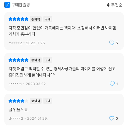
이념에 함몰되어 근시안적인 결정을 내리는 데 급급해진다. 변화를 회피하
구매한줄평
추천순
고 나중에 비난받을 일이 두려워서 제대로 된 결정을 못 내린다.
---「CHAPTER 7. 사회 _ 도덕과 이성의 세계를 돌아 현실로 돌아온 ‘빌프
종이책
구매
레도 파레토’(이탈리아)」중에서
지적 충만감이 한없이 가득해지는 책이다! 소장해서 여러번 봐야할
가치가 충분하다.
《일반이론》을 일관하는 논조는 ‘기대(expectation)’와 ‘불확실성(unce
rtainty)’이다. 어떤 면에서 보면 경제 현상 자체보다 그 이면의 인간 심리
m****2
2022.11.25.
5
(psychology)에 초점을 두고 쓴 글이다. (중략)
유효수요는 소비자가 실제 구매하는 양이 아니라 경제 전체에서 실제 구매
종이책
구매
가 얼마나 이루어질 것인가에 대해 현재 예상하는 규모를 뜻한다. 기업가
자칫 어렵고 딱딱할 수 있는 경제사상가들의 이야기를 이렇게 쉽고
는 실제 수요가 아니라 예상하는 수요에 기반을 두고 사람을 얼마나 고용
흥미진진하게 풀어내다니^^
할 것인지, 기계를 얼마나 사들일 것인지, 어느 정도 물량을 생산할 것인지
결정한다. 소비성향도 기대와 심리의 문제다. 사람들은 소득이 발생하면
s****m
2023.03.22.
1
그중 얼마를 소비할까? 반대로 얼마를 저축, 즉 소비하지 않고 남겨둘까?
이 결정 역시 심리에 의존한다. 미래에 소득이 계속 발생할 것이라고 예상
종이책
구매
하면 소비를 늘릴 것이고, 그렇지 않으면 불안감에 소비를 줄이게 될 것이
잘 읽을게요
다. 기업가의 생산량 결정도 기대에 의존한다. 신규 투자, 신사업 진출, 한
결같이 장기적인 미래의 유효수요에 대한 기대에 따라 결정된다.
d*****2
2024.01.29.
0
---「CHAPTER 8. 기대 _ 팔방미인 사회사상가 ‘존 메이너드 케인스’(영