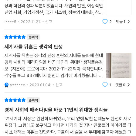
원에서 지식을 이전받고 생산 역량을 축적하는 적극적인 조치가 병행되어
상과 혁신의 성과 덕분이었습니다. 개인의 발견, 이상적인
√ 세계사를 뒤흔든 위대한 사상가와 기업가로부터 얻을 수 있는 통찰과 교
야만 그것이 가능하다고 보았다.
산업 사회, 기업가정신, 국가 시스템, 정보의 대중화, 창조
훈
---「CHAPTER 4. 국가 _ 국가 시스템의 웅변가 ‘프리드리히 리스트’(독
적 파괴와 혁신, 창업 등 여러 사건과 경험이 얽히고설키
l****5
2022.11.21.
신고
2
댓글
1
면서 현대 사회에 큰 영향을 끼쳤습니다. 이런 변화들은
일)」중에서
책에는 11명의 사상가와 기업가들이 현대에 남긴 유산이 11개의 키워드로
어떻게 탄생되었을까요. 고
제시되어 있다. ‘개인(individual)’, ‘번영(industry)’, ‘기업가(entrepre
종이책
도금시대라고 하면 대개 탐욕스럽고 사악한 기업가들이 떠오른다. 실제로
neur)’, ‘국가(nation)’, ‘개척(pioneer)’, ‘정보(journalism)’, ‘사회(soc
세계사를 뒤흔든 생각의 탄생
그런 기업가들이 많이 있었다. 밴더빌트는 도덕군자형 경영자는 결코 아니
iety)’, ‘기대(expectation)’, ‘변화(innovation)’, ‘금융(venture capi
었지만, 적어도 자신은 이익을 위해서 경영하는 것이 아니라 고객을 위해
세계사를 뒤흔든 생각의 탄생 혼란의 시대를 돌파해 현대
tal)’, 그리고 ‘창업(silicon valley)’이다. 200년도 더 전에 등장해서 지금
경제 사회의 패러다임을 바꾼 11인의 위대한 생각들송경
서, 그리고 사업 자체의 지속과 성장을 위해서 경영한다는 인식을 확실히
까지 영향력을 미치는 것부터 현대의 경영 환경에 새로운 패러다임을 제공
모 (지은이) 트로이목마 2022-11-23책이 묵직합니다.
지니고 있었다. (중략) 그는 이익을 얻기 위해서 온갖 불법 수단을 총동원
한 키워드에 이르기까지, 혼란한 시대를 넘어 역사를 진보시킨 사상가와
각주를 빼고 437페이지 뿐인데 읽기에 버거웠습니다. 서
하는 업계의 경쟁자들을 경멸했다. 자신은 절대로 불법적인 수단을 통해서
기업가들에게서 현재의 위기를 돌파할 수 있는 통찰을 얻을 수 있다.
문에 멋진 말이 나옵니다. 사회가 혼란스러운 이유는 사상
사업을 하지 않는다고 천명했으며 늘 합법적인 경영을 강조했다. 당시 철
y*****e
2023.01.04.
신고
1
댓글
0
이 혼란스럽기 때문이다. 공감이 가는 표현입니다. 가끔
도업계에서 횡령했던 수많은 부당한 내부거래, 공급사에 대한 뇌물, 정치
저녁에 마음이 심란하거나 밤에 잠을 이루지
가들한테 뿌렸던 뇌물 성격의 무료 철도 승차권 같은 관행을 따르지 않았
종이책
다. 업계의 경쟁자들에게는 밴더빌트의 이런 강직성이 비상식적으로 보였
경제 사회의 패러다임을 바꾼 11인의 위대한 생각들
을지 모르지만, 이런 정도 경영 덕분에 당시 기라성 같은 철도 사업가들을
'21세기다. 세상은 완전히 바뀌었고, 우리 앞에 닥친 문제들도 완전히 새로
제치고 오늘날까지 미국 사회에서 존경을 받고 있는지도 모르겠다.
워졌다. 그럼에도 불구하고 머나먼 나라의 철 지난 인물들의 이야기를 다
---「CHAPTER 5. 개척 _ 신대륙 이주 사업가의 롤모델 ‘코닐리어스 밴더
시 소개하는 이유는 간단하다. 그들이 새 술을 새 부대에 담고자 애썼던 그
빌트’(미국)」중에서