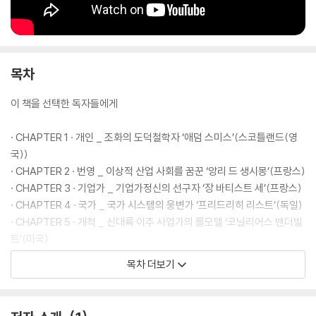
목차
이 책을 선택한 독자들에게
· CHAPTER 1 · 개인 _ 조화의 도덕철학자 ‘애덤 스미스’(스코틀랜드(영
국))
· CHAPTER 2 · 번영 _ 이상적 산업 사회를 꿈꾼 ‘앙리 드 생시몽’(프랑스)
· CHAPTER 3 · 기업가 _ 기업가정신의 선구자 ‘장 바티스트 세’(프랑스)
· CHAPTER 4 · 국가 _ 국가 시스템의 웅변가 ‘프리드리히 리스트’(독일)
· CHAPTER 5 · 개척 _ 신대륙 이주 사업가의 롤모델 ‘코닐리어스 밴더빌
트’(미국)
· CHAPTER 6 · 정보 _ 신문 콘텐츠의 혁신가 ‘조지프 퓰리처’(미국)
목차 더보기
· CHAPTER 7 · 사회 _ 도덕과 이성의 세계를 돌아 현실로 돌아온 ‘빌프레
도 파레토’(이탈리아)
· CHAPTER 8 · 기대 _ 팔방미인 사회사상가 ‘존 메이너드 케인스’(영국)