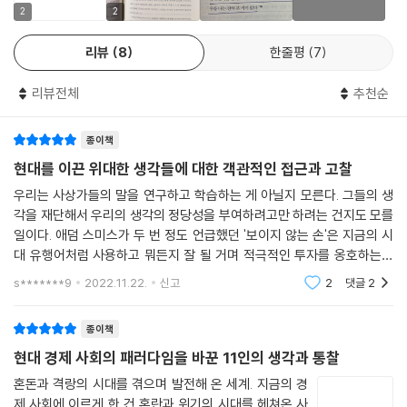
다. 애덤 스미스, 프리드리히 리스트, 빌프레도 파레토, 존 메이너드 케인
2
2
리스트에 따르면, 개인이 진정한 개인으로 성립하기 위해서는 개인만 가지
스, 조지프 슘페터는 각각 현대판으로 각색된 ‘보이지 않는 손’, ‘보호무역’,
고 되는 것이 아니라 그가 속한 공동체 안에 적절한 조건들이 구비되어 있
리뷰
8
한줄평
7
‘80 대 20 법칙’, ‘재정지출 만능론’, 그리고 ‘창조적 파괴’라는 수식어로만
어야 한다. 그런데 스미스는 바로 이런 조건들을 무시하고 국가의 부가 자
알려져 있을 뿐, 그들이 당시 품었던 생각의 중요성에도 불구하고 그 진짜
유로운 개인들로부터 저절로 만들어지는 것처럼 묘사했다는 것이다. 아무
리뷰전체
추천순
내막은 거의 알려져 있지 않다.
리 우수한 잠재력을 지닌 개인이라 해도, 국가라고 하는 최고의 통일 형태
가 이를 뒷받침해주지 못하면 개인의 능력이 발휘될 기회를 얻기 어렵다는
종이책
둘째, 누구든 얼핏 이름만 들어서 알고 있을 뿐인, 또는 그 이름조차도 듣기
것이었다. 이런 사회적 응집력을 단순히 ‘보이지 않는 손’의 힘이라고 치부
어려웠던 인물들이지만, 사상 측면이나 사업 성과 측면에서 현대 사회에
현대를 이끈 위대한 생각들에 대한 객관적인 접근과 고찰
해버린다면 너무 무책임하다.
끼친 영향이 너무나 크기 때문에 반드시 알려야 할 필요가 있다고 필자가
우리는 사상가들의 말을 연구하고 학습하는 게 아닐지 모른다. 그들의 생
판단한 사람들이다. 코닐리어스 밴더빌트나 조지프 퓰리처는 대개 밴더빌
각을 재단해서 우리의 생각의 정당성을 부여하려고만 하려는 건지도 모를
다음으로 리스트는 스미스가 각국이 처한 역사 단계의 특수성을 무시하고
트대학교나 퓰리처상이라는 이름을 통해서만 그 이름이 알려져 있을 뿐이
일이다. 애덤 스미스가 두 번 정도 언급했던 '보이지 않는 손'은 지금의 시
당시 스코틀랜드와 잉글랜드의 경험을 모든 나라에도 적용될 수 있는 보편
다. 오늘날 기술창업과 벤처 생태계 종사자들도, 자신들이 프레데릭 터먼
대 유행어처럼 사용하고 뭐든지 잘 될 거며 적극적인 투자를 옹호하는데
적인 현상으로 간주하고 있다고 비판했다. 어느 사회나 대개 ‘야생 → 목축
이나 조르주 도리오로부터 얼마나 큰 빚을 지고 있는지는 고사하고 그 이
'케인스'를 소환한다. 파레토는 생전에 말하지도 않았던 20:80의 법칙도
s*******9
2022.11.22.
신고
2
댓글
2
→ 농업 → 농업/제조업 → 농업/제조/상업’으로 발전하는 단계를 거쳐왔
파레토의 법칙이
름조차 아는 사람이 드물다. 현대 산업 사회를 여는 데 큰 생각의 기틀을 제
는데, 단지 먼저 도달한 나라와 그렇지 않은 나라의 차이가 있다. 무역과 교
공했던 사상가, 장 바티스트 세나 앙리 드 생시몽이라는 이름은 대부분의
종이책
류를 통해서 앞선 나라의 지식은 뒤처진 나라에 전수된다. 뒤처졌던 나라
사람들에게 너무나 생소하다. 이들에 대해 학교에서, 또는 언론 기사에서
는 앞섰던 나라를 제치고 나아간다. 이 과정은 또 다른 뒤처진 나라가 등장
현대 경제 사회의 패러다임을 바꾼 11인의 생각과 통찰
짤막하게나마 들었던 모든 것들은 다 잊자. 그리고 새로 보자. 경제학, 경영
하면서 계속 반복된다. 그런데 이 모든 지식의 전달이 단지 ‘자유무역’만으
학, 사회학, 철학을 막론하고 말이다.”
혼돈과 격랑의 시대를 겪으며 발전해 온 세계. 지금의 경
로 가능한가? 절대 그렇지 않다는 것이 리스트의 생각이었다. 그는 국가 차
제 사회에 이르게 한 건 혼란과 위기의 시대를 헤쳐온 사