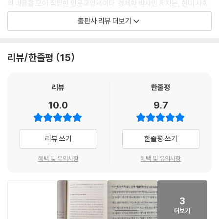
의 내용을 모아 집필한 인문교양서이다. 경제학 박사인 저자는, 현대 사회
기업가는 세에 이르러 처음으로 제4의 계급으로 지위를 부여받았다. 애덤
와 경제 패러다임을 주도한 11명의 잘 알려진, 혹은 거의 알려지지 않은 인
출판사 리뷰 더보기
스미스 이래 경제 주체는 지주, 노동자, 자본가 이렇게 3계급으로 나뉘어
물을 발굴해 연구했다. 특히 이 책은, 그들이 살았던 시대적 상황, 그들 개
있었다. 지주는 토지를 보유하고 있는 사람, 노동자는 노동력을 보유한 사
인의 삶, 그리고 그들이 품었던 생각의 흐름과 그들의 사상이 현대에까지
람, 자본가는 자본을 보유한 사람이다. 거기에 기업가는 없었다. (중략) 그
미친 영향력 등을 다채롭고 폭넓게 다룬 최초의 교양서이다. 책이나 언론
리뷰/한줄평
15
런데 세는 여기에서 제4의 계급이 등장할 가능성을 보았다. 농부가 열심히
기사 등을 통해 단편적으로만 알려져 있거나 아예 이름조차 생소한 인물까
경작해서 곡물을 수확했을 때까지는 아직 생산자다. 그가 자신의 수확물
지, 경제학 혹은 사회학 논문이나 전문서적이 아닌 교양서로 그들의 생애
을, 늘 나가는 장에 내다 팔면 그는 상인의 역할까지 하는 것이다. 그런데
와 생각을 접할 수 있는 기회를 제공한다.
리뷰
한줄평
누군가가 그 농부에게 다가와서 이 곡물을 필요로 하는 전혀 다른 신시장
10.0
9.7
을 중개하거나, 소와 쟁기 대신에 보다 성능이 우수한 장비를 대여해주고
√ 잘못 알려졌거나 아예 알려지지도 않은 11인의 사상에 대한 오해와 진실
그 대가로 적절한 이익을 수취해간다면, 그는 전혀 다른 계급, 즉 기업가의
을 파헤쳤다
역할을 하는 것이다. 만약 그 역할을 농부 스스로 한다면, 그 농부는 이미
리뷰 쓰기
한줄평 쓰기
기업가다. 이 세상에는 이런 일을 하는 특수한 계층의 사람들이 분명히 있
《세계사를 뒤흔든 생각의 탄생》에서 선택한 11명의 인물에 대해 송경모
다. 흔한 경제학 교과서가 생산자와 소비자라는 두 집단만을 대상으로 공
교수는 이렇게 얘기한다.
혜택 및 유의사항
혜택 및 유의사항
급 곡선과 수요 곡선이 단순히 ‘만난다’고만 이야기하고 있다면, 이 만남을
적극적으로 성사시키는 매개인으로서의 기업가의 존재를 간과하고 있는
“세계사 속 위대했던 고인(古人)들을 다 다룰 수는 없다. 그래서 11명을
것이다.
골랐다. 이들을 고른 이유는 다음의 두 가지다. 첫째, 교과서든 어디든 수없
---「CHAPTER 3. 기업가 _ 기업가정신의 선구자 ‘장 바티스트 세’(프랑
3
이 등장하는 이름이지만, 정작 그들의 생각이 원래 취지와는 달리 과장, 왜
스)」중에서
더보기
곡, 편향된 채 알려져 있고, 심지어 그 이름이 오용되기까지 하는 인물들이