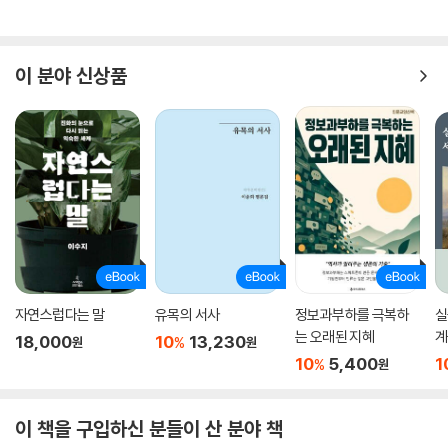
리아)」중에서
전쟁이 끝난 이듬해인 1946년에 그는 ARDC(American Research an
이 분야 신상품
d Development Corporation)를 설립했다. 공동설립자는 도리오를 포
함하여, 랄프 플랜더스(Ralph Flanders, 1880~1970), 칼 콤프턴(Karl
T. Compton, 1887~1954)이었다. (중략) 도리오는 이렇게 말했다. “A
RDC는 일반적인 의미의 투자를 하지 않는다. 대신에 성장 가능성이 있다
고 믿는 소수의 선택된 회사들을 대상으로 계산된 위험(calculated risk
s)을 감수함으로써 새로운 가치를 창조(create)한다.” 사업의 목적은 단
지 돈을 투자해서 수익률을 올리는 것보다는, 경영을 지원하고 기술에 대
해 자문을 제공하면서 회사를 성장시키는 데에 있었다. 바로 오늘날 벤처
캐피털 사업의 본질과 같다. 이런 관점에서 보면 벤처캐피털의 이상형은,
샤일록(Shylock, 셰익스피어의 희곡에 나오는 악덕 유대인 고리대금업
자연스럽다는 말
유목의 서사
정보과부하를 극복하
실
자)의 이미지를 지닌 ‘금융가’가 아니라, 말 그대로 ‘천사’ 투자자(angel in
는 오래된 지혜
계
18,000
10
13,230
%
원
원
vestor)로 지칭되는 론 콘웨이(Ron Conway, 1951~) 같은 ‘사업가’이
10
5,400
1
%
원
자 ‘경영자’이다.
---「CHAPTER 10. 금융 _ 현대 벤처캐피털의 원조 ‘조르주 도리오’(미
이 책을 구입하신 분들이 산 분야 책
국)」중에서