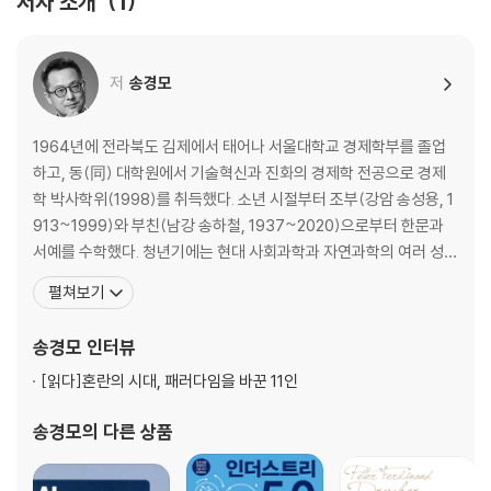
저자 소개
1
· CHAPTER 9 · 변화 _ 창조적 파괴의 사상가 ‘조지프 슘페터’(오스트리
아)
· CHAPTER 10 · 금융 _ 현대 벤처캐피털의 원조 ‘조르주 도리오’(미국)
저
송경모
· CHAPTER 11 · 창업 _ 실리콘밸리의 아버지 ‘프레데릭 터먼’(미국)
에필로그
1964년에 전라북도 김제에서 태어나 서울대학교 경제학부를 졸업
감사의 글
하고, 동(同) 대학원에서 기술혁신과 진화의 경제학 전공으로 경제
Endnotes
학 박사학위(1998)를 취득했다. 소년 시절부터 조부(강암 송성용, 1
찾아보기
913~1999)와 부친(남강 송하철, 1937~2020)으로부터 한문과
서예를 수학했다. 청년기에는 현대 사회과학과 자연과학의 여러 성과
를 흡수하는 한편, (舊)민족문화추진회 국역연수원(現 한국고전번
펼쳐보기
역원) 과정을 수료하고, 한자문화권의 유(儒)·불(佛)·선(仙) 여러
고서(古書) 원문과 서구의 주요 인문서들을 두루 천착했다. 오랜 기
송경모
인터뷰
간 증권 신용평가와 가치평가, 그리고 증
[읽다]
혼란의 시대, 패러다임을 바꾼 11인
송경모
의 다른 상품