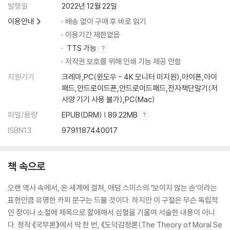
발행일
2022년 12월 22일
이용안내
배송 없이 구매 후 바로 읽기
이용기간 제한없음
TTS 가능
저작권 보호를 위해 인쇄 기능 제공 안함
지원기기
크레마,PC(윈도우 - 4K 모니터 미지원),아이폰,아이
패드,안드로이드폰,안드로이드패드,전자책단말기(저
사양 기기 사용 불가),PC(Mac)
파일/용량
EPUB(DRM) | 89.22MB
ISBN13
9791187440017
책 속으로
오랜 역사 속에서, 온 세계에 걸쳐, 애덤 스미스의 ‘보이지 않는 손’이라는
표현만큼 유명한 카피 문구는 드물 것이다. 하지만 이 구절은 무슨 독립적
인 장이나 소절에 제목으로 할애해서 심혈을 기울여 서술한 내용이 아니
다. 정작 《국부론》에서 딱 한 번, 《도덕감정론(The Theory of Moral Se