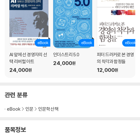
AI 앞에 선 경영자의 선
인더스트리 5.0
피터 드러커로 본 경영
택 리버럴 아트
의 착각과 함정들
24,000
원
24,000
12,000
원
원
관련 분류
eBook
인문
인문학산책
품목정보