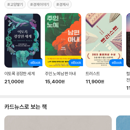
#교양쌓기
#경제이야기
#경제사
이토록 굉장한 세계
주인 노예 남편 아내
트러스트
컬
전
21,000
15,400
11,900
원
원
원
1
카드뉴스로 보는 책