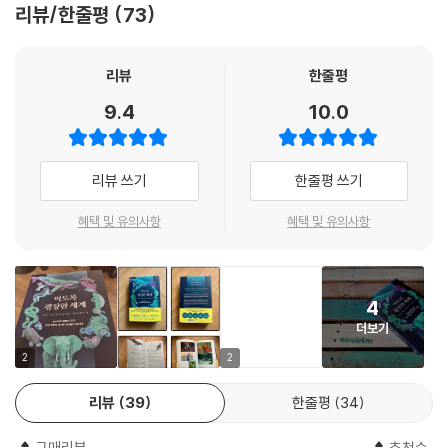
리뷰/한줄평
73
이에 반해, 인간은 머리 중앙에 오직 두 개의 눈을 갖고 있을 뿐인데, 자연
계 전체를 보았을 때 이러한 특성은 전혀 표준이 아니다. 세상에는 ‘눈을 소
유한 생물’만큼 다양한 눈이 존재한다. 저자는 이 책이 뛰어난 감각기관을
리뷰
한줄평
보유한 동물에 관한 이야기가 아니라 동물의 다양성에 관한 책이라고 분명
9.4
10.0
히 말한다. 인간의 이익을 위해 동물의 감각을 모방할 궁리를 하거나 그 탁
월함에 감탄하며 순위를 매길 것이 아니라, 동물을 ‘그 자체’로 바라보는 것
이 가치 있다고 말이다.
리뷰 쓰기
한줄평 쓰기
에드 용은 동물학자 야콥 폰 윅스퀼이 정의한 ‘환경세계’(umwelten)를
혜택 및 유의사항
혜택 및 유의사항
이 책의 주요 개념으로 가져와, 모든 유기체가 자신의 감각으로 접근할 수
있는 세계의 아주 작은 부분만을 인식한다는 점을 강조한다. 그렇기에 다
른 동물에게는 자연스러운 감각이 인간에게는 초자연적인 것처럼 느껴지
4
기도 한다. 실제로 대부분의 포유류는 초음파 범위까지 잘 들을 수 있다. 다
더보기
른 동물들에게는 일상적인 주파수를 ‘초’음파라고 부르는 것은 인간이 자
신의 한계를 그만큼 인식하지 못하기 때문이다.
2
2
리뷰
39
한줄평
34
이 책은 전통적인 분류 방식인 오감이 아닌, 지구상의 생명체들이 감각할
수 있는 자극(냄새와 맛, 색깔, 열, 소리, 표면 진동, 전기장 등)과 그에 상
구매리뷰
추천순