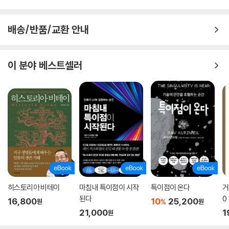
배송/반품/교환 안내
이 분야 베스트셀러
히스토리아 비테이
마침내 특이점이 시작
특이점이 온다
거
된다
0
16,800
10
25,200
%
원
원
21,000
1
원