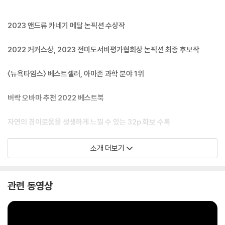
2023 앤드류 카네기 메달 논픽션 수상작
2022 커커스상, 2023 전미도서비평가협회상 논픽션 최종 후보작
〈뉴욕타임스〉 베스트셀러, 아마존 과학 분야 1위
버락 오바마 추천 2022 베스트북
자연의 경이로움을 생생하게 느낄 수 있는 32p 화보 수록
소개 더보기
2022 올해의 책 리스트 선정: 〈뉴욕타임스〉, 〈월스트리트저널〉, 〈타임〉,
〈피플〉, 〈뉴요커〉, 〈워싱턴포스트〉, 〈가디언〉, 〈슬레이트〉, 〈퍼블리셔스위클
관련 동영상
리〉 등 20여 곳.