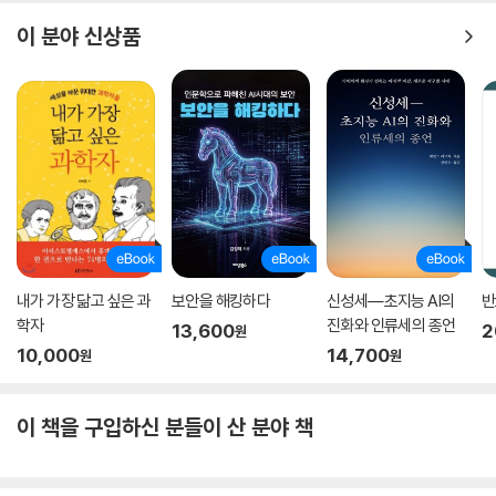
이 분야 신상품
내가 가장 닮고 싶은 과
보안을 해킹하다
신성세―초지능 AI의
반
학자
진화와 인류세의 종언
13,600
2
원
10,000
14,700
원
원
이 책을 구입하신 분들이 산 분야 책