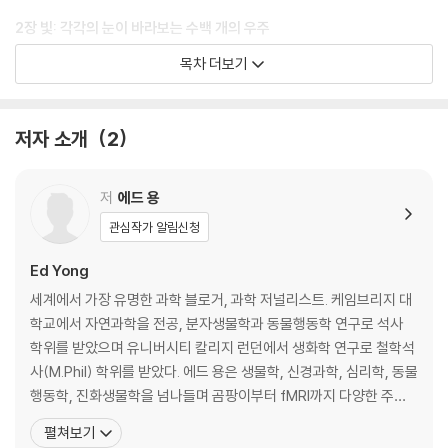
방식을 상상하는 일은, 지구라는 거대한 세계를 이해하는 데 있어 인간이
2장 빛: 각각의 눈이 바라보는 수백 개의 우주
얼마나 한정된 감각만을 사용하는지 깨닫게 한다.
목차 더보기
‘진정한 눈’을 향한 네 단계│민감도와 해상도의 상관관계│‘장면 없는 영
화’를 보는 가리비│독수리는 정면을 보지 않는다│들키지 않고 파리에게
다가가는 법│그들의 밤은 우리의 낮과 같다│거대한 동물의 더 거대한 눈│
저자 소개
2
저자는 서문에서 독자들에게 상상 속의 방을 그려보라고 주문한다. 방 안
밤이 가리지 못하는 색
의 인간을 포함한 아홉 종의 동물들은 같은 공간에 있지만 전혀 다른 방식
으로 서로를 인식한다. 그 광경이 마치 한 편의 영화를 보는 것처럼 드라마
3장 색깔: 빨강, 초록, 파랑으로 표현할 수 없는 세계
저
에드 용
틱하게 펼쳐져 시작부터 독자들을 압도하며, 600여 페이지의 광범위하고
관심작가 알림신청
매혹적인 서사는 마치 동물학의 《코스모스》를 연상케 한다.
인간에게 벌어진 ‘행운의 실수’│자외선은 또 하나의 색일 뿐│사색형 색각
자의 세계│완전히 다른 차원의 색│갯가재의 광학적 사치│편광수용체│눈
Ed Yong
이 먼저일까? 신호가 먼저일까?
세계에서 가장 유명한 과학 블로거, 과학 저널리스트. 케임브리지 대
학교에서 자연과학을 전공, 분자생물학과 동물행동학 연구로 석사
4장 통증: 아픔이 고통이기만 할까?
학위를 받았으며 유니버시티 칼리지 런던에서 생화학 연구로 철학석
사(M.Phil) 학위를 받았다. 에드 용은 생물학, 신경과학, 심리학, 동물
통각과 통증의 구별│물고기가 통증을 느낄까?│통증의 진화적 이익과 비
행동학, 진화생물학을 넘나들며 곰팡이부터 fMRI까지 다양한 주제
용│실험용 동물이 느끼는 고통│고통의 증후는 종마다 다르다
를 심도 있게 탐사한 블로그(‘Not Exactly Rocket Science’)를 통
펼쳐보기
해 단숨에 가장 주목할 만한 과학 작가로 떠올랐다. 자연계의 경이로