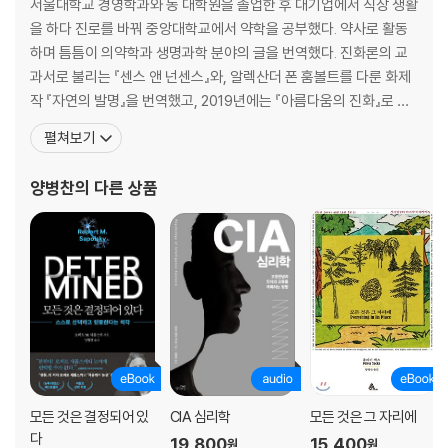
서울대학교 경영학과와 동 대학원을 졸업한 후 대기업에서 직장 생활
청각의 먹이사슬│‘귀’는 필수가 아닌 선택│개구리의 세레나데를 도청하
을 하다 진로를 바꿔 중앙대학교에서 약학을 공부했다. 약사로 활동
는 박쥐│인간이 들을 수 없는 무언가│계절에 따라 변하는 귀│바다는 고래
하며 틈틈이 의약학과 생명과학 분야의 글을 번역했다. 진화론의 교
의 목소리로 가득 차 있다│아무도 대답할 수 없는 문제들│초음파, 은밀한
과서로 불리는 『센스 앤 넌센스』와, 알렉산더 폰 훔볼트를 다룬 화제
의사소통 방식
작 『자연의 발명』을 번역했고, 2019년에는 『아름다움의 진화』로 한
국출판문화상 번역상을 수상했다. 최근에 옮긴 책으로 『이토록 굉장
펼쳐보기
9장 메아리: 고요하던 세상의 맞장구
한 세계』, 『브레인 케미스트리』, 『하나의 세포로부터』 등이 있다. 요
즘에는 자발적인 정보 공유자로서 『네이처』와 『사이언스』 등 해외 과
양병찬
의 다른 상품
반향정위를 위한 10가지 난관│무적의 음파 탐지기│불나방의 말대꾸│‘소
학 저널에 실린 의학 및 생명과학 기사를 번역해 페
리로 만지는’ 감각│돌고래의 투시력│메아리로 세상을 보는 사람
10장 전기장: 살아 있는 배터리
능동적 전기정위│정보의 손실 없는 완벽한 의사소통│로렌치니 팽대부│
전기감각의 복잡한 역사│전기감각은 육지에서도 작동할까?
11장 자기장: 그들은 가야 할 길을 알고 있다
모든 것은 결정되어 있
CIA 심리학
모든 것은 그 자리에
동물들의 생물학적 나침반│거북의 놀라운 항해 기술│베일에 싸인 자기수
다
19,800
15,400
원
원