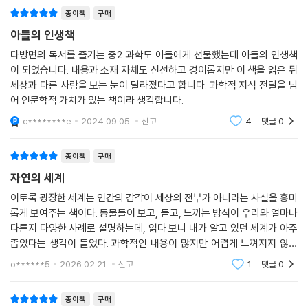
세계를 보여주는 책이에요.저자 에
수 있다. 그들은 온도차를 느끼면 엄청난 속도로 방향을 전환해 조금이라
종이책
구매
도 더 쾌적한 곳으로 향한다. 저자는 항상 무작위적이고 혼란스러워 보였
아들의 인생책
던 파리의 진로가 알고 보니 목적의식을 가진 것이라는 사실을 알게 된 후
다방면의 독서를 즐기는 중2 과학도 아들에게 선물했는데 아들의 인생책
로 자신이 이제껏 봐온 모든 파리의 움직임을 재고하게 되었다고 고백한
이 되었습니다. 내용과 소재 자체도 신선하고 경이롭지만 이 책을 읽은 뒤
다. 이처럼 우리는 세상을 바라보는 특정한 방식에 너무 익숙해져 있다. 게
세상과 다른 사람을 보는 눈이 달라졌다고 합니다. 과학적 지식 전달을 넘
다가 인간은 매우 시각적인 동물이라 다른 감각을 설명할 때 시각적 은유
어 인문학적 가치가 있는 책이라 생각합니다.
를 피하는 것을 매우 어려워한다. 심지어 전기장을 탐지하는 능력처럼 인
c********e
2024.09.05.
신고
4
댓글
0
간에게 없는 감각을 설명할 때도 과학자들은 ‘이미지’와 ‘그림자’를 들먹인
다.
종이책
구매
이 책에 등장하는 과학자들은 동물의 삶을 그들의 감각이 아닌 우리의 감
자연의 세계
각으로 재단하는 것을 경계하며, 동물의 감각을 연구하는 일은 어렵고 겸
이토록 굉장한 세계는 인간의 감각이 세상의 전부가 아니라는 사실을 흥미
손을 요구한다고 말한다. 하지만 동물의 환경세계를 조금씩 더 이해하게
롭게 보여주는 책이다. 동물들이 보고, 듣고, 느끼는 방식이 우리와 얼마나
될 때면 감탄의 목소리로 이렇게 외친다. "우리는 다른 행성에서 온 외계인
다른지 다양한 사례로 설명하는데, 읽다 보니 내가 알고 있던 세계가 아주
을 찾을 필요가 없어요. 바로 옆에 세상을 전혀 다르게 해석하는 동물들이
좁았다는 생각이 들었다. 과학적인 내용이 많지만 어렵게 느껴지지 않았
있으니 말이에요!"(동물 시각 연구자 엘리자베스 제이콥) 에드 용은 생물
고, 이야기처럼 자연스럽게 이어져 몰입하게 된다. 특히 보이지 않는 빛과
o******5
2026.02.21.
신고
1
댓글
0
들리지 않는
학의 최전선에서 분투하는 연구 현장의 이야기부터 동물의 눈을 통해 세상
을 경험하려고 노력하는 연구자들의 마음까지 생생하고 유쾌하게 담아냈
종이책
구매
다.