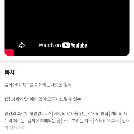
세계가 가장 주목하는 과학 저널리스트이자, 퓰리처상 수상 작가인 에드
용의 《이토록 굉장한 세계》가 드디어 한국에 출간됐다. 에드 용은 2016년
미생물 세계를 탐사한 첫 책 《내 속엔 미생물이 너무도 많아(I Contain M
ultitudes)》로 대중과 과학계를 단숨에 사로잡으며 빌 게이츠로부터 “최
고 수준의 과학 저널리즘”이라는 찬사를 받은 바 있다. 출간 즉시 〈뉴욕타
임스〉 베스트셀러를 차지하며 화제가 된 이번 신간에서 그는 우리를 인간
의 오감을 초월하는 동물의 경이로운 감각 세계로 데려간다.
목차
지구는 다양한 소리와 진동, 냄새와 맛, 전기장과 자기장으로 가득 차 있다.
들어가며: 지구를 이해하는 새로운 방식
그러나 인간을 포함한 모든 동물은 각자가 지닌 독특한 ‘감각 거품’에 둘러
싸인 나머지 광대무변한 세계의 극히 일부를 인식할 뿐이다. 세상에는 인
1장 냄새와 맛: 예외 없이 모두가 느낄 수 있는
간에게 완전한 침묵처럼 여겨지는 것에서 소리를 듣고, 완전한 어둠처럼
보이는 것에서 색깔을 보는 동물들이 있다. 이 책은 시각이 아닌 후각으로
인간의 후각이 형편없다고?│세상의 냄새를 맡는 각자의 방식│개미의 세
지형을 파악하는 새, 광자 하나의 통과를 감지할 수 있을 정도로 민감한 털
계와 페로몬│냄새에 지배되는 삶│코로 그리는 지도│스테레오 후각│냄새
을 가진 귀뚜라미, 인간의 손끝보다 섬세한 돌기를 가진 악어 등 우리의 직
와 맛의 차이
관에서 벗어나는 수많은 동물을 소개한다. 다른 동물이 세상을 경험하는