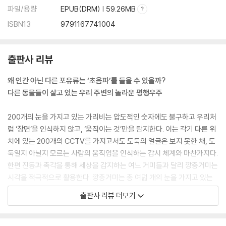
파일/용량
EPUB(DRM) | 59.26MB
ISBN13
9791167741004
출판사 리뷰
왜 인간 아닌 다른 포유류는 ‘초음파’를 들을 수 있을까?
다른 동물들이 살고 있는 우리 주변의 놀라운 평행우주
200개의 눈을 가지고 있는 가리비는 압도적인 숫자에도 불구하고 우리처
럼 ‘장면’을 인식하지 않고, ‘움직이는 것’만을 탐지한다. 이는 각기 다른 위
치에 있는 200개의 CCTV를 가지고서도 도둑의 얼굴은 보지 못한 채, 도
둑일지 아닐지 모르는 사람의 움직임을 인식하는 감시 체계와 마찬가지다.
한편 진동과 촉각을 통해 세상을 감지하는 여느 거미들과 달리 깡충거미는
시각을 적극적으로 활용한다. 깡충거미는 총 여덟 개의 눈을 가지고 있는
데, 중앙 눈은 패턴과 모양을 인식하고, 보조 눈은 움직임을 추적하는 각기
출판사 리뷰 더보기
다른 임무를 수행하며 엄청난 정보를 처리한다. 카멜레온은 앞뒤를 동시에
보거나 반대 방향으로 움직이는 두 개의 표적을 추적하는 능력이 있다.