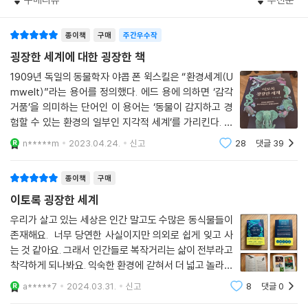
응하는 감각으로 각 장을 구성했다. 이 중에는 ‘사색형 색각’으로 새로운 차
원의 색을 구별하는 벌, ‘지반진동’을 이용해 장거리 의사소통을 하는 코끼
종이책
구매
주간우수작
리, ‘자기장’을 통해 5~10년 동안 대서양을 항해하는 거북처럼 인간에게
없는 감각을 사용하는 놀라운 동물들이 있다. 지구라는 동일한 물리적 공
굉장한 세계에 대한 굉장한 책
간에서 각각의 생명체들은 마치 평행우주에 사는 것처럼 전혀 다른 경험을
1909년 독일의 동물학자 야콥 폰 윅스킬은 “환경세계(U
한다. 우리는 동물들의 눈과 귀, 코와 피부를 통해 지구 환경을 탐험함으로
mwelt)”라는 용어를 정의했다. 에드 용에 의하면 ‘감각
써 우리의 세계를 확장해 나가게 될 것이다.
거품’을 의미하는 단어인 이 용어는 ‘동물이 감지하고 경
험할 수 있는 환경의 일부인 지각적 세계’를 가리킨다. 사
“수면 위에 가만히 떠 있기만 한 해달은 게으른 걸까?”
람과 박쥐와 문어는 환경을 지각하는 체계가 다르기 때문
n*****m
2023.04.24.
신고
28
댓글
39
에 서로 다른 환경세계를 가지고 있다는 뜻이다. 그런데
지금까지 봐왔던 모든 생명체의 움직임을 재고하게 만드는 숨겨진 이야기
이 환경세계라는 개념은 종종 무시된다.
들
종이책
구매
이토록 굉장한 세계
우리에게 익숙한 해달의 모습은 수면 위에 반듯이 누운 채 두 손을 배 위에
올려놓고 있는 경우가 대부분이다. 이런 장면은 그들이 게으르고 무기력하
우리가 살고 있는 세상은 인간 말고도 수많은 동식물들이
존재해요. 너무 당연한 사실이지만 의외로 쉽게 잊고 사
다는 고정관념을 초래한다. 하지만 이는 다분히 인간 중심적인 착각이다.
는 것 같아요. 그래서 인간들로 복작거리는 삶이 전부라고
해달은 체온을 유지하기 위해 매일 체중의 4분의 1에 상당하는 먹이를 먹
착각하게 되나봐요. 익숙한 환경에 갇혀서 더 넓고 놀라운
어야 하며, 밤낮을 가리지 않고 분주한 발놀림으로 먹이를 찾는다. 날씨가
세상을 볼 줄 몰랐던 거죠. 바로 그 사실을 깨닫게 해준 책
더워지면 정신없이 날아다니는 파리가 극성이다. 파리는 왜 잠시도 쉬지
a*****7
2024.03.31.
신고
8
댓글
0
이 있어요.《이토록 굉장한 세계》는 경이로운 동물의 감각
않고 날아다니는 걸까? 파리의 좌우 더듬이는 0.1의 온도 차이도 감지할