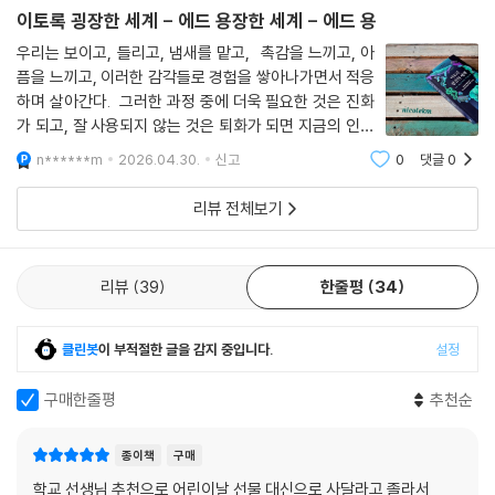
이토록 굉장한 세계 - 에드 용장한 세계 - 에드 용
플라스틱 쓰레기보다 치명적인 ‘인간이 추가한 자극’
우리는 보이고, 들리고, 냄새를 맡고, 촉감을 느끼고, 아
픔을 느끼고, 이러한 감각들로 경험을 쌓아나가면서 적응
고요함을 되찾고 어둠을 보존하기 위해 우리가 해야 하는 일
하며 살아간다. 그러한 과정 중에 더욱 필요한 것은 진화
가 되고, 잘 사용되지 않는 것은 퇴화가 되면 지금의 인간
이 책을 통해 마주하게 될 새로운 감각 세계는 우리가 상상하고 음미하는
이 느끼는 여러 감각들을 갖게 되었다. 그렇다면 이러한
동시에 지켜내야 하는 세계다. 저자는 꺼지지 않는 빛과 소음 같은 ‘인간이
n******m
2026.04.30.
신고
0
댓글
0
일련의 과정이 과연 인간에게만 일어난 것일까.생명을 가
추가한 자극’이 자연계를 오염시키고 있다고 경고한다. 사람들은 플라스틱
지고 살아가는 모든 것들은 이러한 과정을
리뷰 전체보기
쓰레기로 인한 해양 오염은 걱정하지만, 해양 소음의 심각성은 전혀 인지
하지 못한다. 인간이 아무 생각 없이 채워 넣은 빛과 소리는, 수백만 년 동
안 그곳에 살아왔던 거주자들을 내쫓고 그들의 의사소통을 무력하게 만드
리뷰
39
한줄평
34
는 심각한 문제다. 동시에 플라스틱 쓰레기는 분해되는 데만 수백 년이 걸
리지만, 빛 공해는 불을 끄자마자 멈추고, 소음 공해는 엔진과 프로펠러의
소리를 줄이면 해결할 수 있다.
클린봇
이 부적절한 글을 감지 중입니다.
설정
인간은 이처럼 다른 동물들의 삶을 그 어느 때보다 힘들게 만든 주범이지
구매한줄평
추천순
만, 다른 동물들이 세계를 감각하는 방식을 궁금해하고 이해할 수 있는 유
일한 생물이기도 하다. 에드 용은 지구에서 “하나의 종이 사라질 때마다 세
종이책
구매
상을 이해하는 방법을 하나씩 잃는 것이나 다름없다”고 말한다. 이 책을 집
학교 선생님 추천으로 어린이날 선물 대신으로 사달라고 졸라서