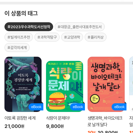
이 상품의 태그
#2023우수과학도서선정작
#대장금_출판사대표추천도서
#빌게이츠추천
#과학적탐구
#교양과학
#퓰리처상
#감각의세계
이토록 굉장한 세계
식량이 문제야!
생명과학, 바이오테크
지
로 날개 달다
일
21,000
9,800
원
원
10
10,800
1
%
원