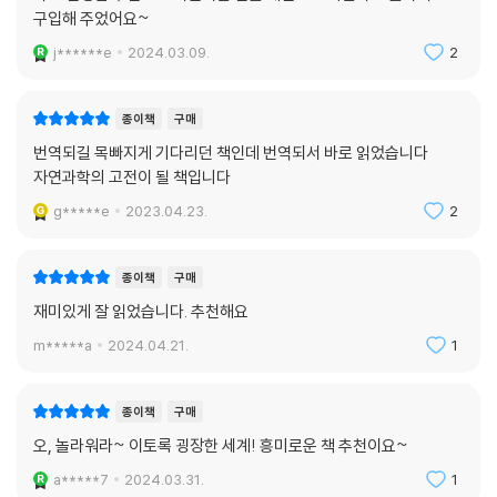
필한 시기였던 코로나19 팬데믹 기간 동안 그는 ‘고요함’을 되찾고 ‘어둠’을
구입해 주었어요~
보존하려는 성공적인 시도들을 목격했고, 우리에게 아직 기회가 남아 있음
j******e
2024.03.09.
2
을 당부한다. 동물들의 광대한 감각 세계를 살펴본 끝에 결국 이 책에서 전
하고자 하는 바와 같이, ‘감각풍경’의 풍부함을 지키는 일은 우리와 지구의
동료 거주자들을 위해 중요하고 시급한 과제이며, 다른 동물들의 환경세계
종이책
구매
를 이해하려는 노력이 그 첫걸음이 될 것이다.
번역되길 목빠지게 기다리던 책인데 번역되서 바로 읽었습니다
자연과학의 고전이 될 책입니다
g*****e
2023.04.23.
2
종이책
구매
재미있게 잘 읽었습니다. 추천해요
m*****a
2024.04.21.
1
종이책
구매
오, 놀라워라~ 이토록 굉장한 세계! 흥미로운 책 추천이요~
a*****7
2024.03.31.
1