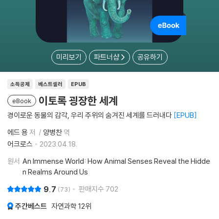
미리보기
파트너샵
공유하기
소득공제
베스트셀러
EPUB
이토록 굉장한 세계
eBook
경이로운 동물의 감각, 우리 주위의 숨겨진 세계를 드러내다
EPUB
에드 용
저
양병찬
역
어크로스
2023.04.18.
원서
An Immense World: How Animal Senses Reveal the Hidde
n Realms Around Us
9.7
판매지수
702
73
주간베스트
자연과학
12위