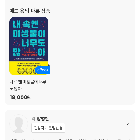
5장 열: 걱정 마세요, 춥지 않습니다
움을 만끽할 수 있는 놀라운 연구 결과들, 중요한 과학적 발견들을 발
에드 용
의 다른 상품
빠르게 소개하는 그의 블로그
주열성, 춤추는 파리의 비밀│지옥불을 향해 달려드는 딱정벌레│“피를 찾
습니다”│뱀은 어떻게 열을 감지할까?
6장 촉감과 흐름: 이보다 민감할 순 없다
거칢을 감지하는 감각│시각이 아닌 촉각으로│수염의 쓸모│물과 공기를
통해 흐르는 신호│‘무엇이었는지’를 느낀다는 것│이상한 접촉 센서들│인
간의 손끝보다 섬세한 악어의 돌기│삶과 죽음을 가르는 털│거미의 감각
모, 귀뚜라미의 사상모
내 속엔 미생물이 너무
도 많아
7장 표면 진동: 땅이 속삭이는 이야기
18,000
원
떨림이 만들어내는 노래│모래 위의 암살자가 사냥하는 법│지반진동을 감
지하는 생물들│발로 소리를 듣는 코끼리│거미줄, 진동으로 가득 찬 세계
역
양병찬
관심작가 알림신청
8장 소리: 세상의 모든 귀를 찾아서