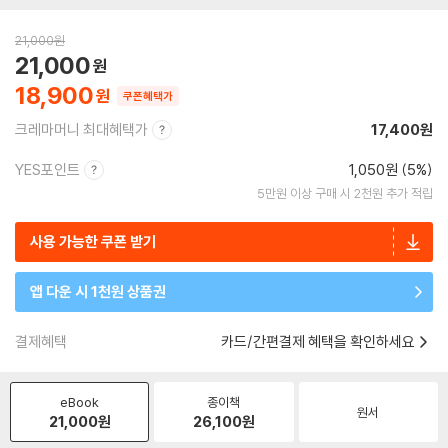
21,000
원
21,000
18,900
쿠폰혜택가
크레마머니 최대혜택가
17,400원
YES포인트
1,050원 (5%)
5만원 이상 구매 시 2천원 추가 적립
사용 가능한 쿠폰 받기
앱 다운 시 1천원 상품권
결제혜택
카드/간편결제 혜택을 확인하세요
eBook
종이책
원서
21,000
원
26,100
원