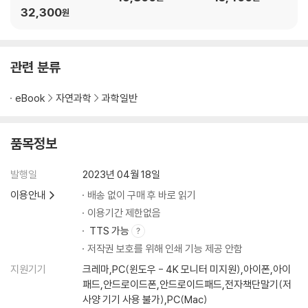
용체│직관에 어긋나는 세계
32,300
원
12장 감각 통합: 모든 창문을 동시에 들여다보기
관련 분류
하나의 감각에만 의존하는 동물은 없다│자아를 타자와 구별하기│‘팔의
세계’와 ‘머리의 세계’│환상과 착각 속에 사는 인간
eBook
자연과학
과학일반
13장 감각풍경의 위기: 고요함을 되찾고 어둠을 보존하라
품목정보
‘빛’이 세계를 오염시킨다│더 시끄럽게 울어야만 하는 새들│납작해진 감
각풍경│‘인간이 추가한 자극’ 제거하기│경이로움은 가까이에 있다
발행일
2023년 04월 18일
이용안내
배송 없이 구매 후 바로 읽기
감사의 말
이용기간 제한없음
미주
TTS 가능
참고 문헌
저작권 보호를 위해 인쇄 기능 제공 안함
사진 출처
지원기기
크레마,PC(윈도우 - 4K 모니터 미지원),아이폰,아이
패드,안드로이드폰,안드로이드패드,전자책단말기(저
사양 기기 사용 불가),PC(Mac)