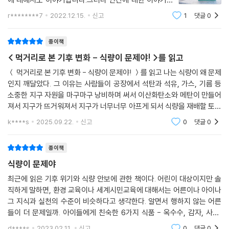
정작 많지 않은 것 같아요.우리는 잘 살아낼 수 있을까? 우
r********7
2022.12.15.
신고
1
댓글
0
숲과 바다를 살리고 굶는 사람이 없는 세상을 만들려면?
리는 괜찮은 걸까?많은 생물들이 사라져가도 우리에겐
어린이는 어린이답게 기후 행동!
영향이 없을까?이런 생각들은 정작 많이 해보
종이책
이 책은 식량 문제를 다루고 있지만 그 위기 상황을 지나치게 드러내 어린
< 먹거리로 본 기후 변화 - 식량이 문제야! >를 읽고
이들을 겁먹게 하지는 않는다. 기후 변화의 심각성을 알았으니 이제부터
＜ 먹거리로 본 기후 변화 - 식량이 문제야! ＞를 읽고 나는 식량이 왜 문제
어떻게 살 거냐고 다그치지도 않는다. 어린이들에게 기후 변화에 대한 죄
인지 깨달았다. 그 이유는 사람들이 공장에서 석탄과 석유, 가스, 기름 등
책감을 심어 줄까 봐 경계하는 저자의 태도가 단호하다. 그 대신 오늘날 어
소중한 지구 자원을 마구마구 낭비하며 써서 이산화탄소와 메탄이 만들어
른들이 어떤 노력을 하고 있는지 알려 주면서 기후 변화를 막을 법을 만드
져서 지구가 뜨거워져서 지구가 너무너무 아프게 되서 식량을 재배할 토양
는 게 무엇보다 중요하다고 짚는다. 그럼 어린이는 기후 변화를 막기 위해
과 환경이 안좋아져 식량의 품질이 나쁘게 되었다. 그래서 그것을 먹은 사
k****s
2025.09.22.
신고
0
댓글
0
람들이 아프
무엇을 할 수 있을까? 저자의 답은 이 책의 압권이다.
종이책
*초등 교과 연계
식량이 문제야
과학 3-1 동물의 한살이 3-2 동물의 생활 4-1 식물의 한살이 4-2 식물의
생활
최근에 읽은 기후 위기와 식량 안보에 관한 책이다. 어린이 대상이지만 솔
직하게 말하면, 환경 교육이나 세계시민교육에 대해서는 어른이나 아이나
5-2 생물과 환경 6-1 식물의 구조와 기능
그 지식과 실천의 수준이 비슷하다고 생각한다. 알면서 행하지 않는 어른
사회 6-2 세계 여러 나라의 자연과 문화 6-2 통일 한국의 미래와 지구촌
들이 더 문제일까. 아이들에게 친숙한 6가지 식품 - 옥수수, 감자, 사과,
의 평화
벌, 소, 생선 - 으로 우리의 기후가 어떻게 변화하고 있는지, 그리고 그것이
d****s
2023.02.11.
신고
0
댓글
0