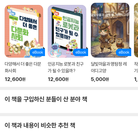
다양해서 더 좋은 다문
인공지능 로봇과 친구
달빛마을과 명탐정 레
작
화사회
가 될 수 있을까?
이디고양
기
12,600
12,600
5,000
1
원
원
원
이 책을 구입하신 분들이 산 분야 책
이 책과 내용이 비슷한 추천 책