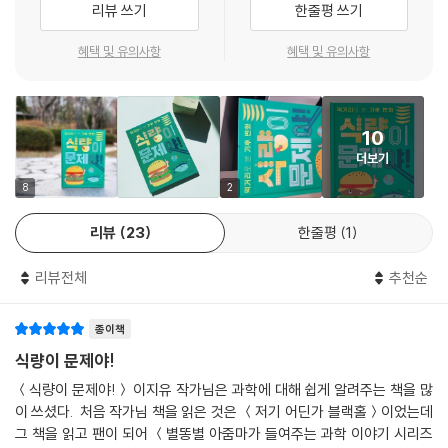
리뷰 쓰기
한줄평 쓰기
짚는다. 우리 먹거리의 기반인 농작물과 과일과 동물들이 달라진 기후에
적응하지 못해서 어떤 일이 벌어졌는지 하나하나 섬세하게 비춘다. 기온이
혜택 및 유의사항
혜택 및 유의사항
올라 점점 뿌리 내릴 곳을 잃는 감자와 사과, 벌이 꽃가루받이를 못 해서 열
매를 못 맺는 식물, 북극이 춥지 않아서 해류가 느려져 위태로운 생선 등,
기후 변화가 우리 식생활과 얼마나 밀접한지 깨달을 수 있다.
10
더보기
여기에 인간들의 이기심이 기후 변화를 부추기는 형편도 다루었다. 고기
소를 늘리려고 그 먹이인 콩과 옥수수 생산을 늘리고, 옥수수 생산을 늘리
8
2
려고 숲을 없애서 공기 중 이산화 탄소의 양이 늘어난다는 사실을 밝힌다.
리뷰
23
한줄평
1
이처럼 모든 생물은 서로서로 연결되어 있고, 결국 인간도 그 영향에서 자
유로울 수 없음을 보여 준다.
리뷰전체
추천순
진정으로 아는 것은 관심에서 시작된다. 이 책은 그동안 실감하기 어려웠
던 기후 변화를 먹거리라는 관심사를 통해 자세히 들여다보게 만든다. 그
종이책
리고 기후 변화가 우리 삶에 끼칠 영향을 실감 나게 볼 수 있도록 돕는다.
식량이 문제야!
‘생태계’, ‘생물 다양성’ 같은 과학 지식부터
＜식량이 문제야!＞ 이지유 작가님은 과학에 대해 쉽게 알려주는 책을 많
지구촌의 ‘식량 문제’, ‘빈곤 문제’ 같은 사회 지식까지!
이 쓰셨다. 처음 작가님 책을 읽은 것은 ＜저기 어딘가 블랙홀＞이었는데
기후 변화를 이야기할 때 필요한 기초 지식 해결!
그 책을 읽고 팬이 되어 ＜별똥별 아줌마가 들여주는 과학 이야기 시리즈