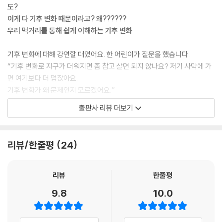
도?
이게 다 기후 변화 때문이라고? 왜??????
우리 먹거리를 통해 쉽게 이해하는 기후 변화
기후 변화에 대해 강연할 때였어요. 한 어린이가 질문을 했습니다.
“기후 변화로 지구가 더워지면 좀 참고 살면 되지 않나요? 저기 사막에 가
면 여기보다 더 덥잖아요.
기후 변화가 왜 문제인지 모르겠어요.”
저는 이 질문을 받고 역시 어린이는 대단하다고 생각했어요.
출판사 리뷰 더보기
기후 변화가 인류에게 가져다 줄 핵심 문제가 무엇이냐고 묻는 것이었으니
까요.
기후 변화가 지속되어 생기는 가장 큰 문제는 식량 부족이에요. - 들어가는
리뷰/한줄평
24
말 중에서
이 책의 시작점은 초등학교 교실이다. 저자 이지유는 어린이들에게 ‘기후
리뷰
한줄평
변화’ 강연을 하던 중, ‘기후 변화 때문에 이제 사과를 못 먹을지도 몰라.’라
9.8
10.0
는 말에 눈을 반짝이는 어린이들을 발견했다. 기후 변화를 잘 실감하지 못
하는 어린이들에게 이 위기를 설명할 최적의 방법을 찾은 순간이었다. 저
자는 위기에 처한 대표 먹거리를 소개하면서 기후 변화의 다양한 양상들을