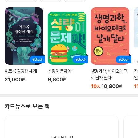
이토록 굉장한 세계
식량이 문제야!
생명과학, 바이오테크
지
로 날개 달다
일
21,000
9,800
원
원
10
10,800
1
%
원
카드뉴스로 보는 책