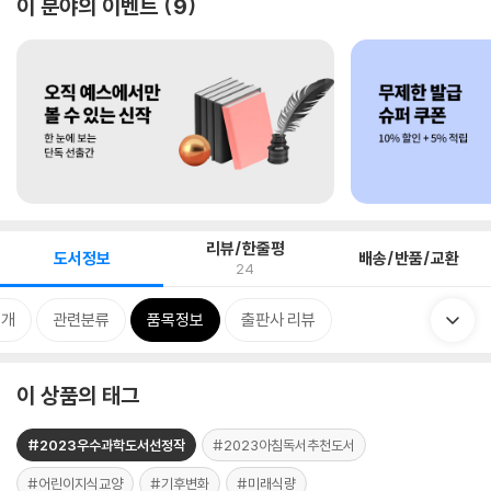
이 분야의 이벤트
9
리뷰/한줄평
도서정보
배송/반품/교환
24
소개
관련분류
품목정보
출판사 리뷰
이 상품의 태그
#2023우수과학도서선정작
#2023아침독서추천도서
#어린이지식교양
#기후변화
#미래식량