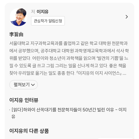
저
이지유
관심작가 알림신청
李旨由
서울대학교 지구과학교육과를 졸업하고 같은 학교 대학원 천문학과
에서 공부했으며, 공주대학교 대학원 과학영재교육학과에서 석사 학
위를 받았다. 어린이와 청소년이 과학책을 읽으며 ‘발견의 기쁨’을 느
낄 수 있도록 글 쓰고 그림 그리는 일을 신나게 하고 있다. 좋은 책을
찾아 우리말로 옮기는 일도 종종 한다. 「이지유의 이지 사이언스」 시
리즈, 「별똥별 아줌마가 들려주는 과학 이야기」 시리즈, 『처음 읽는
펼쳐보기
우주의 역사』, 『내 이름은 파리지옥』, 『처음 읽는 지구의 역사』, 『딱정
벌레의 소원』, 『내 이름은 태풍』, 『숨 쉬는 것들의 역사』, 『펭귄도 사
이지유
인터뷰
실은 롱다리다!』, 『빅뱅 쫌 아는
[읽다]
하와이 산꼭대기를 천문학자들이 50년간 빌린 이유 - 이지
유
이지유
의 다른 상품