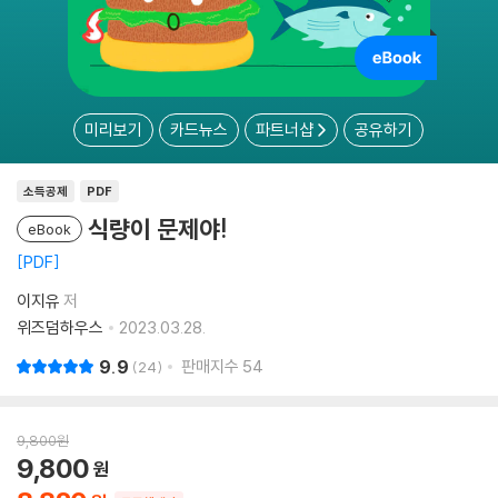
미리보기
카드뉴스
파트너샵
공유하기
소득공제
PDF
식량이 문제야!
eBook
PDF
이지유
저
위즈덤하우스
2023.03.28.
9.9
판매지수
54
24
9,800
원
9,800