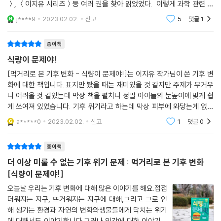
＞, ＜이지유 시리즈＞등 여러 권을 찾아 읽었었다. 이렇게 과학 관련 글
저자 이지유는 우리나라에서 어린이 눈높이를 가장 잘 맞추는 과학 저술가
을 많이 쓰시다니 놀랍기도 하고 나는 이지유 작가님이 과학 캐스터 같은
j****9
2023.02.02.
신고
5
댓글
1
느낌이
로서의 장기를 한껏 발휘했다. 기후 변화를 이해하기 위해 필요한 과학 지
식들을 초등 교육 과정에 맞추어 쉽고 명쾌하게 들려준다. 식물의 ‘광합성’,
종이책
벌의 ‘꽃가루받이’ 대양의 ‘열염 순환’, 생태계의 ‘생물 다양성’ 등의 과학 지
식량이 문제야!
식이다. “꽃은 벌에게 아주 중요한 일을 시켜. 수술에 붙어 있는 꽃가루를
옮기는 일이야.”와 같이 가장 쉬운 말로 친근하게 서술한 점이 포인트다.
[먹거리로 본 기후 변화 - 식량이 문제야!]는 이지유 작가님이 쓴 기후 변
화에 대한 책입니다. 표지만 봤을 때는 재미있을 것 같지만 주제가 무거우
저자의 폭넓은 통찰력이 엿보이는 부분도 자랑할 만하다. 식량 문제의 사
니 어려울 것 같았는데 막상 책을 펼치니 정말 아이들의 눈높이에 맞게 쉽
회적인 영향까지 조목조목 짚었다. ‘옥수수 수확량이 줄면 옥수수값이 오
게 쓰여져 있었습니다. 기후 위기라고 하는데 막상 피부에 와닿는게 없다
르고, 덩달아 옥수수당으로 만드는 온갖 가공식품의 값까지 올라, 가난한
고 느껴질 때가 많았는데, 먹거리로 접근을 하니 이해가 더 잘 되었습니다.
나라의 식량 문제가 심해진다.’는 점까지 다룬 식이다.
a*****0
2023.02.02.
신고
1
댓글
0
무엇보다
마지막에는 이 모든 식량 문제의 원인이 된 기후 변화에 대해 본격적으로
종이책
이야기한다. 기온이 왜 오르는지, 온실 기체가 왜 많아졌는지, 기온을 내리
더 이상 미룰 수 없는 기후 위기 문제 : 먹거리로 본 기후 변화
려면 어떻게 해야 하는지 등 기초적인 과학 지식을 담았다. 책 속 부록 ‘기
[식량이 문제야!]
후 변화 사전’ 과 ‘기후 변화 Q&A’ 에서는 본문에 나오는 기후 변화의 핵심
오늘날 우리는 기후 변화에 대해 많은 이야기를 해요.점점
개념과 추가로 아이들이 궁금해할 내용들을 일목 요연하게 정리했다. 기후
더워지는 지구, 뜨거워지는 지구에 대해,그리고 그로 인
변화가 뭔지 똑똑하게 설명할 수 있도록 기반 지식을 꽉꽉 채워 주는 책이
해 생기는 환경과 자연의 변화와생물들에게 닥치는 위기
다.
에 대해서도 이야기합니다.그러나 인간에 대한 이야기는