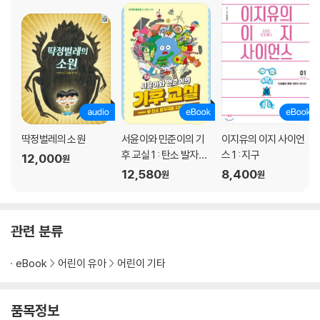
딱정벌레의 소원
서윤이와 민준이의 기
이지유의 이지 사이언
후 교실 1 : 탄소 발자국
스 1 : 지구
12,000
원
을 지워라
12,580
8,400
원
원
관련 분류
eBook
어린이 유아
어린이 기타
품목정보