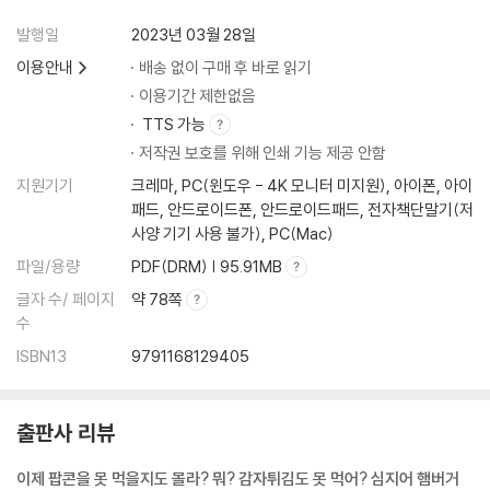
발행일
2023년 03월 28일
이용안내
배송 없이 구매 후 바로 읽기
이용기간 제한없음
TTS 가능
저작권 보호를 위해 인쇄 기능 제공 안함
지원기기
크레마, PC(윈도우 - 4K 모니터 미지원), 아이폰, 아이
패드, 안드로이드폰, 안드로이드패드, 전자책단말기(저
사양 기기 사용 불가), PC(Mac)
파일/용량
PDF(DRM) | 95.91MB
글자 수/ 페이지
약 78쪽
수
ISBN13
9791168129405
출판사 리뷰
이제 팝콘을 못 먹을지도 몰라? 뭐? 감자튀김도 못 먹어? 심지어 햄버거