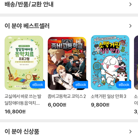
배송/반품/교환 안내
이 분야 베스트셀러
교실에서 바로 쓰는 발
좀비고등학교 코믹스 2
소맥거핀 일상 만화 3
소
달장애아동 음악치료
이
6,000
9,800
원
원
프로그램
16,800
3
원
이 분야 신상품