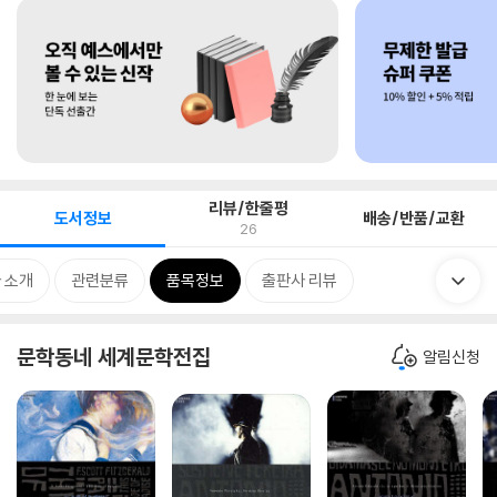
리뷰/한줄평
도서정보
배송/반품/교환
26
 소개
관련분류
품목정보
출판사 리뷰
문학동네 세계문학전집
알림신청