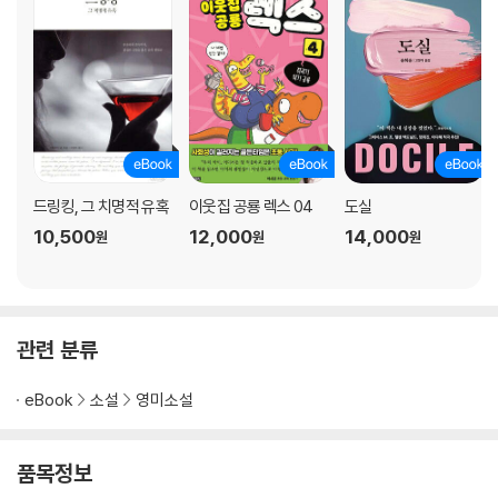
드링킹, 그 치명적 유혹
이웃집 공룡 렉스 04
도실
10,500
12,000
14,000
원
원
원
관련 분류
eBook
소설
영미소설
품목정보