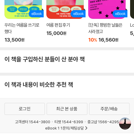
우리는 여름을 쓰기로
여름 편집 후기
[단독] 평범한 날들은
L
했다
사라졌고
15,000
5
원
13,500
10
16,560
%
원
원
이 책을 구입하신 분들이 산 분야 책
이 책과 내용이 비슷한 추천 책
로그인
최근 본 상품
주문/배송
고객센터 1544-3800
티켓 1544-6399
중고샵 1566-4295
eBook 1:1문의/채팅상담