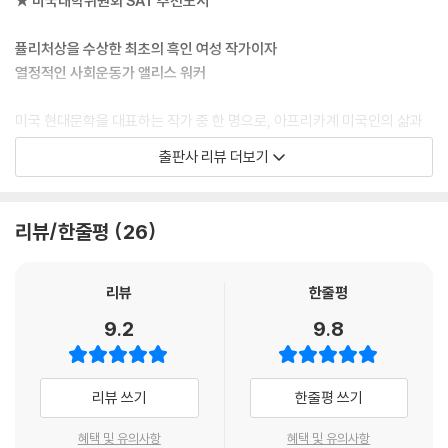
★ 미국대학위원회 SAT 추천도서
퓰리처상을 수상한 최초의 흑인 여성 작가이자
열정적인 사회운동가 앨리스 워커
미국 현대문학을 대표하는 작가 중 한 명으로, 아프리카계 미국인의 삶과
문화, 역사를 조명해온 앨리스 워커는 1944년 미국 조지아주 이턴턴에서
출판사 리뷰 더보기
태어났다. 부모는 모두 소작농이었으며 워커는 여덟 남매 중 막내였다. 여
덟 살 때 오빠가 쏜 비비탄 총에 맞아 오른쪽 눈을 실명했다. 눈가의 흉터와
시각장애로 또래에게 놀림받으며 점점 남들 앞에 나서기를 꺼리게 되었고,
리뷰/한줄평
26
자신이 “속한 세상이 너무나도 힘들어 책을 자신의 세상으로” 삼았다. 몇
년 뒤 흉터를 제거하면서 차츰 외향적인 성격으로 바뀌었으나 그럼에도 여
전히 스스로를 아웃사이더라고 느꼈다. 1961년 장애인 장학금을 받아 애
리뷰
한줄평
틀랜타의 스펠먼대학교에 입학했고, 당시 교수였던 역사가이자 사회운동
9.2
9.8
가인 하워드 진과 스토턴 린드의 영향으로 흑인민권운동에 관심을 갖기 시
작했다. 이 년 뒤 뉴욕의 세라로런스대학교로 편입했고, 졸업 후 인권운동
을 위해 남부로 귀향해 조지아주와 미시시피주에서 흑인 유권자 등록 운동
리뷰 쓰기
한줄평 쓰기
을 펼쳤으며 이때 만난 유대인 변호사 멜빈 로즌먼 레벤탈과 1967년 결혼
했다.
혜택 및 유의사항
혜택 및 유의사항