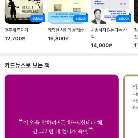
앵무새 죽이기
쾌적한 사회의 불쾌함
차별하지 않는다는 착
컬
각
전
12,700
16,800
원
원
14,000
1
원
카드뉴스로 보는 책