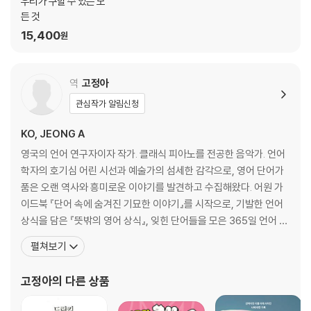
우리가 구할 수 있는 모
든 것
15,400
원
역
고정아
관심작가 알림신청
KO, JEONG A
영국의 언어 연구자이자 작가. 클래식 피아노를 전공한 음악가. 언어
학자의 호기심 어린 시선과 예술가의 섬세한 감각으로, 영어 단어가
품은 오랜 역사와 흥미로운 이야기를 발견하고 수집해왔다. 어원 가
이드북 『단어 속에 숨겨진 기묘한 이야기』를 시작으로, 기발한 언어
상식을 담은 『뜻밖의 영어 상식』, 잊힌 단어들을 모은 365일 언어 연
감 『기이한 언어들의 방』 등을 집필했다. 2020년에 출간한 『마음을
펼쳐보기
다독이는 단어들의 방』은 “지친 마음을 다독이는 언어 처방전”이라
는 평을 받으며 스칼라 라디오 ‘올해의 책 TOP 5’에 선정되는 등 평
고정아
의 다른 상품
단과 독자의 극찬을 받았다. 지금까지