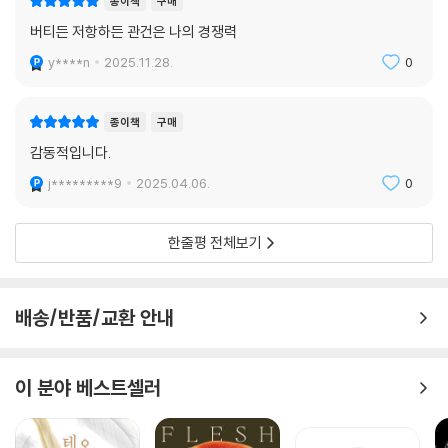
종이책
구매
힘을 발견하고 용기를 내 살아갈 수 있도록 서로 돕는다. 워커는 누구도 배
버티든 저항하든 관건은 나의 경쟁력
제되지 않는 온전한 공동체를 꿈꾸며, 이러한 참혹한 현실과 그로부터 얻
y****n
2025.11.28.
0
은 자신의 통찰을 고스란히 녹여낸 작품을 완성해냈다. 그의 작품은 “타격
을 줄이려 하지 않으면서 가능성에 대한 믿음, 용서와 친절과 희망에 대한
믿음을 확고하게 붙들 수 있도록 확신을” 안겨준다.
종이책
구매
감동적입니다.
아름다운 상상력과 공동체에 대한 깊은 연민으로 쓰인 이 소설은 사랑이
지닌 구원에의 가능성을 증언한다. 인종·성·종교에 따른 편견과 억압에서
j*********9
2025.04.06.
0
벗어나 모든 인간이 자유롭고 즐겁게 사는 세상, 누구도 배제되지 않는 온
전한 사회, 모두의 자유와 해방을 꿈꾼 앨리스 워커. 그의 말처럼 “사랑하
한줄평 전체보기
는 사람들만이 세상을 구할 것이다”.
관련 서평
배송/반품/교환 안내
워커는 남성과 여성, 흑인과 백인, 신과 사랑에 대한 진실을 대담하게 폭로
한다. 우리 시대의 가장 멋진 책 중 하나다.
이 분야 베스트셀러
-[에센스]