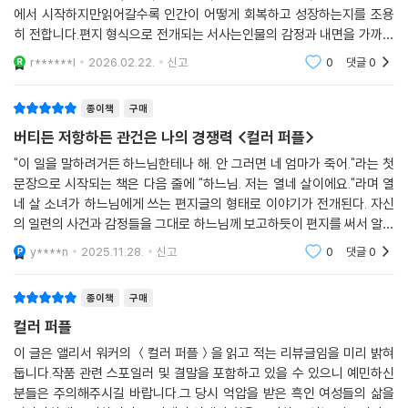
에서 시작하지만읽어갈수록 인간이 어떻게 회복하고 성장하는지를 조용
간과 폭력 등 그간 쉬쉬대던 사회문제를 세상에 드러내고 대화의 장을 마
히 전합니다.편지 형식으로 전개되는 서사는인물의 감정과 내면을 가까이
련했다. 제목인 ‘컬러 퍼플(보라색)’은 “자신과 공동체를 사랑하고 음악과
에서 바라보게 만들고,그 과정에서 독자는 주인공의 변화와 성장을 함께
춤, 달과 영혼을 사랑하는 강렬한 열정으로 가득찬” 여성, 우머니스트를
r******l
2026.02.22.
신고
0
댓글
0
경험하게 됩니다.이
표현하는 색이자 상처 입은 영혼에게 고통과 억압, 차별적인 현실 속에도
해방과 구원의 메시지가 자연 곳곳에 숨어 있음을 알려주는 신비로운 빛깔
종이책
구매
이다.
버티든 저항하든 관건은 나의 경쟁력 <컬러 퍼플>
“우리가 보랏빛 일렁이는 어느 들판을 지나가면서도 그걸 알아보지 못하
"이 일을 말하려거든 하느님한테나 해. 안 그러면 네 엄마가 죽어."라는 첫
면 신은 화가 날걸.” -[본문에서
문장으로 시작되는 책은 다음 줄에 "하느님. 저는 열네 살이에요."라며 열
네 살 소녀가 하느님에게 쓰는 편지글의 형태로 이야기가 전개된다. 자신
사랑하고 사랑받음으로써 새로운 주체로 다시 태어나는
의 일련의 사건과 감정들을 그대로 하느님께 보고하듯이 편지를 써서 알린
여성들의 뜨거운 결속에서 발화하는 희망의 불꽃
다. 수신자가 지정이 안되었더라면 일기와 흡사하다. 그 점이 신박하다. 이
y****n
2025.11.28.
신고
0
댓글
0
런 식으로 일
『컬러 퍼플』은 1900년대 초 미국 조지아주의 시골 마을을 배경으로 가부
장제, 인종차별, 성차별의 다층적인 억압 상황에 놓인 흑인 여성 ‘셀리’의
종이책
구매
삼십여 년에 걸친 인생 역정을 다룬다. 셀리는 아빠에게 여러 차례 강간당
컬러 퍼플
하고 두 아이를 낳기까지 하나 둘 모두 아빠가 어디론가 보내버려 생사조
이 글은 앨리서 워커의 ＜컬러 퍼플＞을 읽고 적는 리뷰글임을 미리 밝혀
차 알지 못한다. 이후 아빠의 강요로 학교를 그만둔 뒤, 아내가 세상을 떠나
둡니다.작품 관련 스포일러 및 결말을 포함하고 있을 수 있으니 예민하신
고 남겨진 아이들을 키워줄 여자를 찾는 ○○ 씨와 결혼한다. 동생 네티와
분들은 주의해주시길 바랍니다.그 당시 억압을 받은 흑인 여성들의 삶을