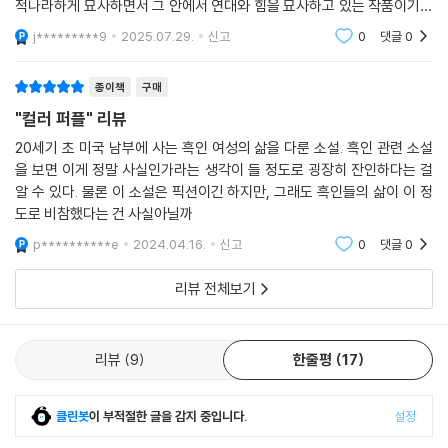
의 연락도 끊긴 채 ○○ 씨의 아이들을 돌보며 힘든 생활을 이어가던 어느
적나라하게 묘사하면서 그 안에서 연대와 힘을 묘사하고 있는 작품이기도
날 ○○ 씨가 사랑했던 여자 슈그가 집에 와 머물게 되고, 셀리는 그와의 만
하다.
j*********9
2025.07.29.
신고
0
댓글
0
남을 통해 서서히 자신이 귀중한 존재, 충만한 신성神性의 일부임을 깨달
아간다.
종이책
구매
"컬러 퍼플" 리뷰
『컬러 퍼플』의 주인공 셀리는 남편에게 강간과 학대를 당하고, 그의 연인
에게 사랑을 느꼈던 워커의 할머니를 모델로 고안되었다. 서문에 따르면
20세기 초 미국 남부에 사는 흑인 여성의 삶을 다룬 소설. 흑인 관련 소설
이 책은 “영적 포로로 인생을 시작하지만 자신의 용기와 타인의 도움으로
을 보면 이게 정말 사실인가라는 생각이 들 정도로 굉장히 잔인하다는 걸
알 수 있다. 물론 이 소설은 픽션이긴 하지만, 그래도 흑인들의 삶이 이 정
자유를 얻는 사람, 그 과정에서 자신 역시 자연과 마찬가지로 지금껏 멀게
도로 비참했다는 건 사실아닐까
만 느꼈던 신성의 아름다운 표현임을 깨닫는 사람의 힘겨운 여정을 탐
구”하고 있는데, 남편의 연인인 슈그는 셀리로 하여금 고유한 종교적 경험
p**********e
2024.04.16.
신고
0
댓글
0
을 통해 신의 존재를 느낄 수 있게 하고 자신의 섹슈얼리티를 발견하도록
이끄는 인물이다. 그는 셀리가 스스로를 가치 있고 사랑받을 만한 존재로
리뷰 전체보기
자각하게 하는 데 핵심적인 역할을 한다. 소설 속에서 두 사람의 사랑은 아
주 자연스럽게 받아들여진다. 인종차별과 성차별이 만연한 현실에서도 섹
리뷰
9
한줄평
17
슈얼리티에 따른 차별은 존재하지 않는다. 더해, 워커는 전통적 성역할에
대한 고정관념을 해체한다. 여성의 영역으로 여겨졌던 바느질에 ○○ 씨를
참여시키고, 아들 부부인 하포와 소피아 역시 집안일을 나누는 데 있어 성
클린봇
이 부적절한 글을 감지 중입니다.
설정
역할의 전형성을 따르지 않는다. 또 슈그와 소피아는 남성의 폭력에 굴복