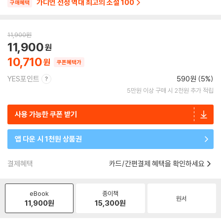
가디언 선정 역대 최고의 소설 100
구매혜택
11,900
원
11,900
10,710
쿠폰혜택가
YES포인트
590원 (5%)
5만원 이상 구매 시 2천원 추가 적립
사용 가능한 쿠폰 받기
앱 다운 시 1천원 상품권
결제혜택
카드/간편결제 혜택을 확인하세요
eBook
종이책
원서
11,900
원
15,300
원