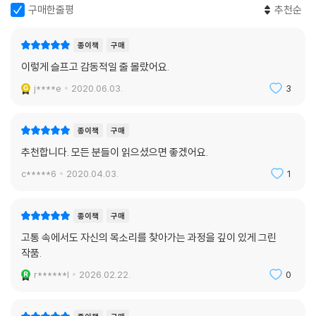
하지 않고 당당하게 맞서 싸우는 모습을 보인다.
구매한줄평
추천순
『컬러 퍼플』은 출간 당시 많은 찬사를 받는 한편으로 상당한 비난을 받았
종이책
구매
다. 법적 평등은 이루었지만 현실의 인종차별이 여전히 맹위를 떨치는 상
이렇게 슬프고 감동적일 줄 몰랐어요.
황에서, 인종문제보다 남녀문제를 더욱 두드러지게 제시하고 흑인 남자는
j****e
2020.06.03.
3
‘미개하고 폭력적’이라는 편견을 강화한다는 것이 그 이유였다. 그러나 워
커는 성차별적 현실 속에서 여성이 경험하는 고난을 전면적으로 드러내 보
이는 동시에, 가부장제와 인종차별의 고통을 함께 겪는 남성들 또한 사랑
종이책
구매
으로 이해하고 포용하고자 했다. 소설 속 ○○ 씨는 홀로 남겨진 뒤 삶의 의
추천합니다. 모든 분들이 읽으셨으면 좋겠어요.
욕을 잃고 방에 틀어박히는데, 이때 쇠약해진 그를 다시 일으켜 세우고 집
c*****6
2020.04.03.
1
밖으로 나오게 하는 것 역시 주위 사람들의 이해와 사랑, 그리고 위로다. 워
커는 흑인 남자들이 “끔찍한 사람”처럼 보일지라도 종내에는 “사랑 많고
너그럽고 다정한 사람”이 될 수 있다고 믿어 의심치 않았다.
종이책
구매
고통 속에서도 자신의 목소리를 찾아가는 과정을 깊이 있게 그린
워커는 흑인들이 겪는 이 같은 고통이 개개인의 특수한 경험이 아니라 공
작품.
동체가 공유하는 역사적 경험임을 깨달았고, 그들의 고통을 완화시키고 희
r******l
2026.02.22.
0
망을 품게 하는 것은 다름 아닌 상처 입은 영혼들 사이의 사랑과 연대라고
생각했다. 이 작품에 등장하는 인물들은 비극적인 상황에서도 서로에게 손
을 내민다. 혹사당하고 박탈당하는 삶 한가운데서도 각자가 지닌 내면의