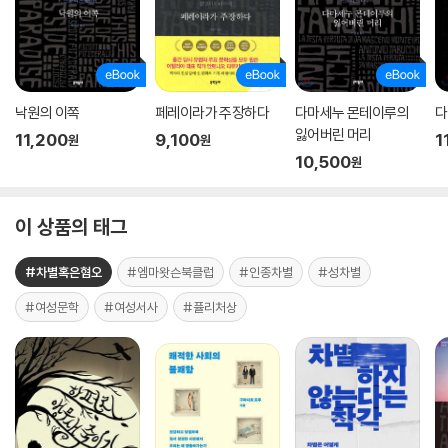
낙원의 이쪽
페레이라가 주장하다
다마세누 몬테이루의
다
잃어버린 머리
11,200
9,100
1
원
원
10,500
원
이 상품의 태그
#차별혹은혐오
#엠마왓슨북클럽
#인종차별
#성차별
#여성문학
#여성서사
#퓰리처상