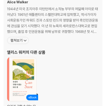
Alice Walker
1944년 미국 조지아주 이턴턴에서 소작농 부부의 여덟째 아이로 태
어났다. 1961년 애틀랜타의 스펠먼대학교에 입학했고, 역사가이자
사회운동가인 하워드 진과 스토턴 린드의 영향을 받아 흑인민권운동
에 관심을 갖기 시작했다. 이 년 뒤 뉴욕의 세라로런스대학교로 편입
했으며, 졸업 후 인권운동을 위해 남부로 귀향했다. 1968년 첫 시집
『한때』를 발표하고 1970년 첫 장편소설 『그레인지 코플랜드의 세번
펼쳐보기
째 인생』을 출간했다. 웰즐리대학교와 매사추세츠대학교 등 여러 대
학에서 문학을 강의했으며, 단편집 『사랑과 고통』, 시집 『혁명하는 피
앨리스 워커
의 다른 상품
튜니아』, 장편소설 『머리디언』 등의 작품을