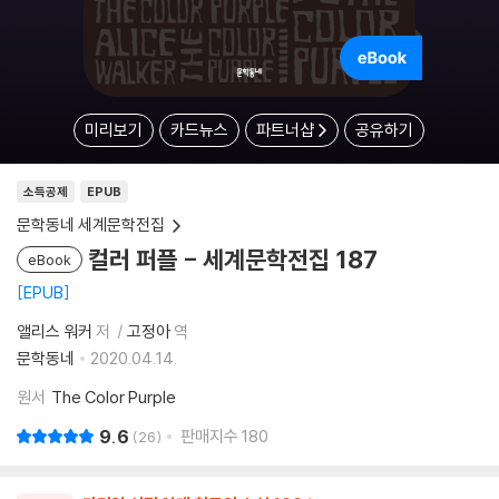
미리보기
카드뉴스
파트너샵
공유하기
소득공제
EPUB
문학동네 세계문학전집
컬러 퍼플 - 세계문학전집 187
eBook
EPUB
앨리스 워커
저
고정아
역
문학동네
2020.04.14.
원서
The Color Purple
9.6
판매지수
180
26