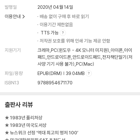
발행일
2020년 04월 14일
이용안내
배송 없이 구매 후 바로 읽기
이용기간 제한없음
TTS 가능
저작권 보호를 위해 인쇄 기능 제공 안함
지원기기
크레마,PC(윈도우 - 4K 모니터 미지원),아이폰,아이
패드,안드로이드폰,안드로이드패드,전자책단말기(저
사양 기기 사용 불가),PC(Mac)
파일/용량
EPUB(DRM) | 39.04MB
ISBN13
9788954671170
출판사 리뷰
★ 1983년 퓰리처상
★ 1983년 미국도서상
★ 뉴스위크 선정 ‘역대 최고의 명저 100’