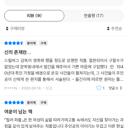
1968년 원치 않는 임신과 중절로 겪은 정신적, 육체적 고통을 담은 첫 시
리뷰
9
한줄평
17
집 『한때』를 발표했고, 1970년 폭력적이고 무책임한 미국 남부의 흑인 소
작농 그레인지 코플랜드의 삶을 그린 첫 장편소설 『그레인지 코플랜드의
구매리뷰
추천순
세번째 인생』을 출간했다. 이후 단편집 『사랑과 고통』, 시집 『혁명하는 피
튜니아』, 장편소설 『머리디언』 등의 작품을 선보이며 왕성한 창작활동을
이어갔다. 한편 웰즐리대학교와 매사추세츠대학교 등 여러 대학에서 문학
종이책
구매
을 강의했고, 1980년대에는 여성주의 저널 『미즈』의 편집인으로 활동했
신의 존재란...
다. 1982년 『컬러 퍼플』을 출간해 이듬해 미국도서상과 흑인 여성 최초로
스필버그 감독이 영화화 했을 정도로 유명한 작품. 절판되어서 구할수가
퓰리처상을 수상하며 세계적인 작가로 자리잡았다. 1983년 첫 산문집 『어
없었는데 문학동네에서 발간을 해주어서 기쁜 마음에 구입했다...만. 194
머니들의 정원을 찾아서』를 발표했고, 이 책에서 처음으로 ‘우머니스트’라
0년대 흑인 가정을 배경으로 온갖 사건들이 펼쳐지는데, 그 사건들이 주인
는 말을 쓰며 새로운 사상인 ‘우머니즘Womanism’을 주창했다. 우머니즘
공이 신에게 쓴 편지를 통해서 서술된다. - 옮긴이에 따르면 원저는 틀린
은 ‘흑인 또는 유색인 페미니즘’을 뜻하며 흑인 여성과 페미니즘 운동을 결
영문법으로 쓰여진 것이라고 한다. 주인공이 글을 겨우 배운 흑인 여성으
t*****k
2020.06.16.
신고
1
댓글
0
합시키는 것이 그 목적이다. 또한 반핵·반전·환경보호에 관한 의제에 적극
로 설정되어 있어
적으로 참여하고, 아프리카와 중동에서 여성에게 행해지는 할례 등의 폭력
종이책
구매
적인 관습에 반대하며 열정적인 사회운동가로서 꾸준히 목소리를 내왔다.
여운이 남는 책
『컬러 퍼플』은 출간되자마자 문단과 대중을 모두 사로잡은 작품으로, 그의
『컬러 퍼플』은 한 여성의 삶을 따라가며고통 속에서도 자신을 찾아가는 과
세계관이 집약된 대표작이라 할 수 있다. 워커는 이 소설을 통해 가정 내 강
정을 깊이 있게 보여주는 작품입니다.주인공의 이야기는 무겁고 아픈 현실