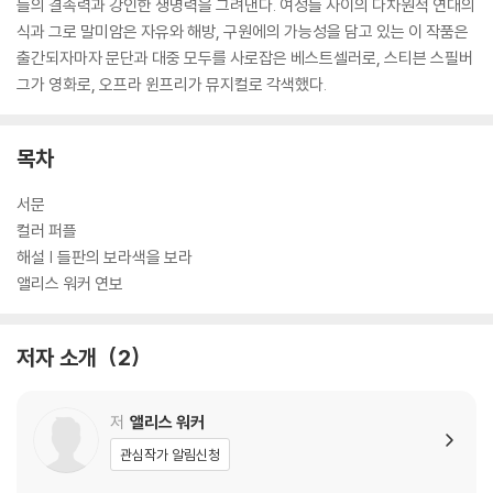
들의 결속력과 강인한 생명력을 그려낸다. 여성들 사이의 다차원적 연대의
식과 그로 말미암은 자유와 해방, 구원에의 가능성을 담고 있는 이 작품은
출간되자마자 문단과 대중 모두를 사로잡은 베스트셀러로, 스티븐 스필버
그가 영화로, 오프라 윈프리가 뮤지컬로 각색했다.
목차
서문
컬러 퍼플
해설 | 들판의 보라색을 보라
앨리스 워커 연보
저자 소개
2
저
앨리스 워커
관심작가 알림신청