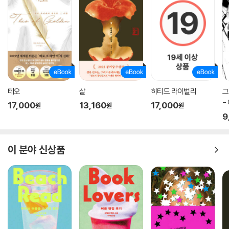
평등과 자유를 쟁취하기 위한 여성들의 투쟁을 그린 아주 놀라운 이야기.
-[뉴욕 타임스 북 리뷰]
놀라우리만치 탁월한 구성의 책. 기쁨, 고통, 해학과 신랄함, 살아 숨쉬며
세상을 밝히는 인물들로 가득한 소설.
-[퍼블리셔스 위클리]
뛰어난 표현력, 색감, 호소력을 지닌 작품. 무한한 감동을 주는 인상적인 인
테오
살
히티드 라이벌리
그
물들과 감춰져 있던 세계 전체가 눈앞에 생생하게 펼쳐진다.
-
17,000
13,160
17,000
원
원
원
-[뉴욕 리뷰 오브 북스]
집
9
진정으로 의식을 확장시키는 책.
-[가디언]
이 분야 신상품
무수한 생각과 감정을 불러일으키는 작품. 사랑의 추구와 헌신에 대한 생
동감 넘치는 푸가.
-[로스앤젤레스 헤럴드 이그재미너]