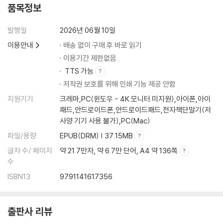
품목정보
발행일
2026년 06월 10일
이용안내
배송 없이 구매 후 바로 읽기
이용기간 제한없음
TTS 가능
저작권 보호를 위해 인쇄 기능 제공 안함
지원기기
크레마,PC(윈도우 - 4K 모니터 미지원),아이폰,아이
패드,안드로이드폰,안드로이드패드,전자책단말기(저
사양 기기 사용 불가),PC(Mac)
파일/용량
EPUB(DRM) | 37.15MB
글자 수/ 페이지
약 21.7만자, 약 6.7만 단어, A4 약 136쪽
수
ISBN13
9791141617356
출판사 리뷰