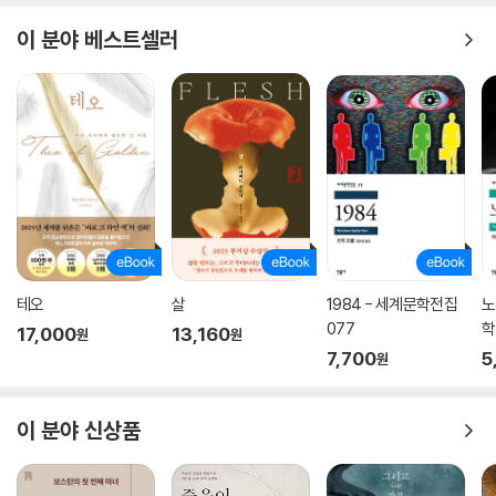
서 있다. 그는 이제 “예전에 사랑했던 것만큼 상대를 사랑할 수는 없음”을
이 분야 베스트셀러
알았다. 로절린드가 아닌 사람은 기껏해야 “대체물”에 불과하기 때문이다.
페미니스트의 원형이라고 느껴질 만큼 세련되고 현대적인 인물인 엘리너
는 다음과 같은 의미심장한 말을 남긴다.
“왜 나는 여자애인 거죠? 왜 나는 멍청하지 않은 거죠……? 당신을 좀 봐
요. 당신은 나보다 더 멍청하죠, (…) 그런데도 당신은 여기저기 뛰어다니
다가 지루해지면 다른 어딘가로 뛰어갈 수 있고, 감상에 사로잡히는 일 없
이 여자들과 놀아날 수 있고, 무슨 일이든 당연하게 할 수 있어요?하지만
나는 모든 것을 할 수 있는 머리를 가졌으면서도 미래의 결혼생활이라는
가라앉는 배에 묶여 있죠. (…) 나는 대부분의 남자들에 비해 훨씬 똑똑한
테오
살
1984 - 세계문학전집
노
데도 그들 수준으로 내려가야만 하고, 그들의 관심을 얻고자 그들이 나의
077
학
17,000
13,160
원
원
지성을 가르치려 들어도 내버려두어야만 해요. (363~364쪽)
7,700
5
원
재즈시대 문학의 빛나는 정수
대작가의 첫 초상, 첫 자전소설
이 분야 신상품
미국의 1920년대 전후 호황기를 뜻하는 ‘재즈시대’는 피츠제럴드가 만들