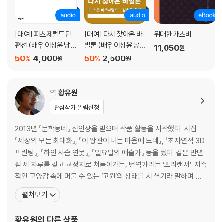
[대여] 피츠제럴드 단
[대여] 다시 찾아온 바
위대한 개츠비
편선 (배우 이상윤 낭
빌론 (배우 이상윤 낭
11,050
원
독)
독)
50
4,000
50
2,500
%
%
원
원
역
황유원
관심작가 알림신청
2013년 『문학동네』 신인상을 받으며 작품 활동을 시작했다. 시집
『세상의 모든 최대화』, 『이 왕관이 나는 마음에 드네』, 『초자연적 3D
프린팅』, 『하얀 사슴 연못』, 『일요일의 예술가』 등을 썼다. 같은 만년
필 세 자루를 갖고 교정지로 쳐들어가는, 번역가라는 ‘프리랜서’. 지속
적인 고양감 속에 머물 수 있는 ‘고원’의 상태를 시 쓰기라 말하며 이
를 꿈꾸는 시인. 소속란을 쓸 일이 있으면 거침없이 ‘무소속’이라고 쓰
펼쳐보기
지만 그 쓸쓸함 앞에서는 뭐라도 붙잡고 아침까지 버티기를 바란다.
그래서 가끔 ‘초’를 켜는 낭만적인 짓을 하는 것일지도. 참 ‘senesce
황유원
의 다른 상품