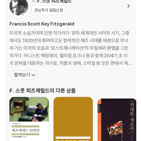
저
F. 스콧 피츠제럴드
관심작가 알림신청
Francis Scott Key Fitzgerald
미국의 소설가이며 단편 작가이다. 양차 세계대전 사이의 시기, 그중
에서도 1920년대 화려하고도 향락적인 재즈 시대를 배경으로 무너
져 가는 미국의 모습과 ‘로스트제너레이션’의 무절제와 환멸을 그린
작가다. 어니스트 헤밍웨이, 윌리엄 포크너 등과 함께 20세기 초 미
국 문학을 대표하는 작가로, 작품과 생애, 스타일 등 모든 면에서 재
즈 시대를 대표하는 하나의 아이콘이 된 인물이다. 1896년 9월 24
펼쳐보기
일 미네소타 주 세인트폴에서 태어났다. 프린스턴 대학에 입학했으나
성적 부진으로 자퇴 후, 군에 입대하여 제1차 세계대전에 참전하였다.
F. 스콧 피츠제럴드
의 다른 상품
1919년 장편소설 『낙원의 이쪽』을 발표하여