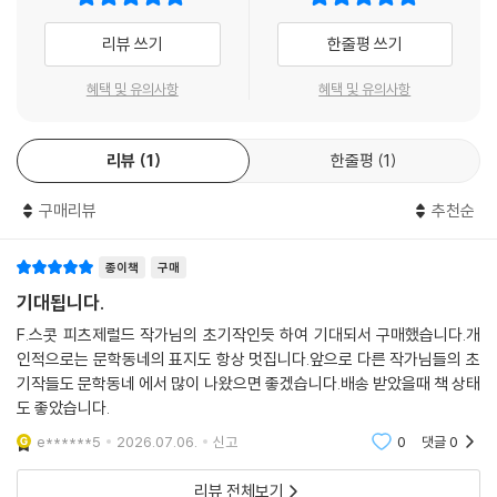
중에 자라나게 되는데, 그 계기는 네 명의 여성?이저벨, 클래라, 로절린드,
엘리너?과의 친밀한 관계다.
리뷰 쓰기
한줄평 쓰기
에이머리의 첫사랑이라고 할 수 있는 이저벨은 단도직입적인 성격과 아름
혜택 및 유의사항
혜택 및 유의사항
답다는 소문으로 매우 유명하다. 쉽게 흥분하여 순간적으로 감정이 매우
격해지는 성격이나, 요령이 좋아 만나는 거의 모든 사람을 그녀 편으로 만
리뷰
1
한줄평
1
드는 능력이 있다. 이저벨과 에이머리는 거의 키스할 뻔하지만, 이저벨을
쫓아다니던 소년들이 갑자기 방에 들어오는 바람에 기회는 지나가버린다.
구매리뷰
추천순
두번째 연인 클래라는 에이머리의 팔촌이며 슬하에 두 아이를 둔 과부다.
어머니 비어트리스의 옛 연인이자 에이머리의 멘토인 몬시뇨르 다시 신부
종이책
구매
가 에이머리의 먼 친척인 클래라가 사별하여 가난하게 살고 있다며 그녀를
기대됩니다.
살펴봐주기를 청한다. 에이머리는 그리 내키지 않지만 길을 나서는데, 실
F.스콧 피츠제럴드 작가님의 초기작인듯 하여 기대되서 구매했습니다.개
제로 만나보니 클래라는 찰랑거리는 금발에 순수하고 눈부신 미소를 짓는
인적으로는 문학동네의 표지도 항상 멋집니다.앞으로 다른 작가님들의 초
멋진 여성이다. 클래라와 함께라면 무엇을 하든 좋을 정도로 에이머리는
기작들도 문학동네 에서 많이 나왔으면 좋겠습니다.배송 받았을때 책 상태
그녀에게 빠져들어 사랑을 고백한다. 클래라 역시 에이머리에게 호감이 있
도 좋았습니다.
지만, 그녀는 “나는 사랑에 빠진 적이 한 번도 없어” “나는 절대 다시는 결
e******5
2026.07.06.
신고
0
댓글
0
혼하지 않을 거야. 나는 두 아이가 있고 그애들을 위해 살고 싶어”라는 말
로 거절한다.
리뷰 전체보기