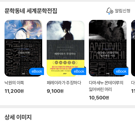
문학동네 세계문학전집
알림신청
낙원의 이쪽
페레이라가 주장하다
다마세누 몬테이루의
다
잃어버린 머리
11,200
9,100
1
원
원
10,500
원
상세 이미지