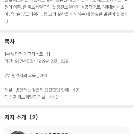
원의 이쪽』은 피츠제럴드의 첫 장편소설이자 성공작으로, 『위대한 개츠
비』 『밤은 부드러워라』 등 그의 걸작을 이해하는 데 중요한 발판이 될 것이
다.
목차
1부 낭만적 에고티스트 _11
막간 1917년 5월~1919년 2월 _239
2부 인격자의 교육 _253
해설 | 반항하는 청춘의 찬란했던 한때 _431
F. 스콧 피츠제럴드 연보 _443
저자 소개
2