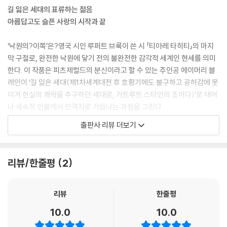
길 잃은 세대의 표류하는 젊음
아름답고도 슬픈 사랑의 시작과 끝
‘낙원의?이쪽’은?영국 시인 루퍼트 브룩이 쓴 시 「티아레 타히티」의 마지
막 구절로, 완전한 낙원에 닿기 전의 불완전한 감각적 세계인 현세를 의미
한다. 이 작품은 피츠제럴드의 분신이라고 할 수 있는 주인공 에이머리 블
레인이 ‘길 잃은 세대(제1차세계대전 후 호황기에도 불구하고 공허감에 못
이겨 현실의 쾌락을 추구하던 세대로, 거트루트 스타인의 조어다)’로 태어
나 세속적 인물에서 인격자로 거듭나는 과정을 그린다.
출판사 리뷰 더보기
에이머리는 1896년 존재감 없는 아버지 스티븐과 조금은 별나고 느슨하
지만 상냥한 어머니 비어트리스 사이에서 태어났다. “천?권의?책과?천?
개의?거짓말로?자라난” 에이머리는 독서에 몰두하고 “아는 척하지만 실
리뷰/한줄평
2
제로는 아무것도 몰랐던 사람들의 말에 열심히 귀를 기울”이며 어린 시절
을 보낸다. 그후 프린스턴대학교에 입학하여 교내에서 명예와 명성을 얻기
위해 애쓴다. 미식축구팀에 들어가 활약하고, 학교 신문인 〈데일리 프린스
리뷰
한줄평
터니언〉의 편집위원이 되며, 잘생겼다는 칭찬에 흐뭇해하기도 한다. 한때
10.0
10.0
허영과 자만심으로 가득했던 에이머리의 내면은 복잡하고 부침이 많은 와