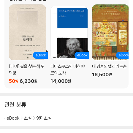
nce’를
[대여] 길을 찾는 책 도
다마스쿠스인 미흐야
내 영혼의 델리카트슨
덕경
르의 노래
16,500
원
50
6,230
14,000
%
원
원
관련 분류
eBook
소설
영미소설