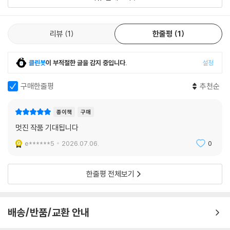
세번째 연인 로절린드는 에이머리 일생일대의 사랑이다. 프린스턴대학교
동문 앨릭의 동생인 화려하고 아름다운 로절린드는 여러 모로 「위대한?개
리뷰
1
한줄평
1
츠비」의 데이지,?「밤은?부드러워라」의 니콜, 더 나아가 피츠제럴드의 아
내인 젤다까지 연상시키는 인물이다. 마법 같은 그들의 사랑은 황홀경으로
클린봇
이 부적절한 글을 감지 중입니다.
설정
변해 매일 커져갔고, 둘은 결혼 이야기를 꺼내기 시작한다. 에이머리한테
는 “이전 연애는 가볍게 웃어넘길 수 있고 거의 후회도 되지 않는 어린애
구매한줄평
추천순
장난처럼 보였다”라고 여겨질 정도다. 이렇듯 둘의 사랑이 깊었지만, 돌아
가신 어머니가 물려준 유산도 얼마 남지 않은데다 대학 졸업 광고 에이전
종이책
구매
시에 취직해 변변치 않은 급여를 받는 에이머리는 현실의 벽에 부딪힌다.
멋진 작품 기대됩니다
부유한 집안 출신이라 혼자서 머리 손질도 못하는 로절린드는 가난한 에이
머리와 결혼할 수 없다는 결론을 내린다. “나무와 꽃에서 떨어져 작은 원룸
e******5
2026.07.06.
0
아파트에 갇힌 채 당신을 기다릴 수가 없어요” “햇빛과 예쁜 것과 쾌활함
이 좋아요?그리고 책임감은 두려워요”라며 에이머리에게 이별을 고한다.
한줄평 전체보기
네번째 연인 엘리너는 “아름다움의 가면을 쓰고 에이머리에게 가까이 기
어온 마지막 악마”였다. 비 오는 날 건초 더미 안에서 폴 베를렌의 시를 낭
배송/반품/교환 안내
송하던 엘리너를 에이머리가 발견하는 장면은 꽤나 드라마틱하다. 둘은 처
음부터 반쯤 사랑에 빠졌지만, 에이머리는 여전히 로절린드의 그림자 아래