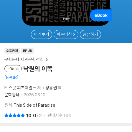
미리보기
파트너샵
공유하기
소득공제
EPUB
문학동네 세계문학전집
낙원의 이쪽
eBook
EPUB
F. 스콧 피츠제럴드
저
황유원
역
문학동네
2026.06.10.
원서
This Side of Paradise
10.0
판매지수
144
2