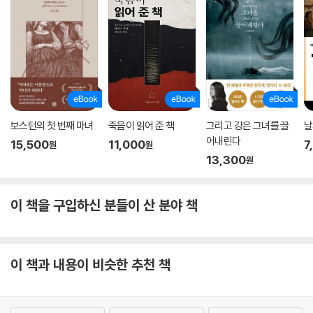
어낸 말로, ‘광란의 20년대’ ‘무법의 십 년’이라고 칭하기도 한다. 기술의 발
전, 경제 성장과 더불어 빅토리아시대의 ‘정숙함’이라는 가치가 무너지던
급변의 시기로, 양적 팽창으로 이전의 문제들을 덮어버렸다는 어둠이 존재
하던 시대였다.
연달은 사랑의 실패 후 공허함과 환멸, 거대한 무기력을 느끼는 에이머리
의 모습은 재즈시대의 어두운 이면과도 같다. 그는 일하거나 글을 쓰거나
사랑하거나 방탕하게 살려는 욕망도 잃어버렸다. 그는 몇몇 여자와 여기저
보스턴의 첫 번째 마녀
죽음이 읽어 준 책
그리고 강은 그녀를 끌
날
기서 만난 남자들에게 자신이 종종 잔인하게 굴었다는 사실이 부끄러워졌
어내린다
15,500
11,000
7
원
원
다. “그들은 그를 따라 이곳저곳으로 정신적 모험을 떠났지만 아무 탈 없이
13,300
원
돌아온 사람은 그뿐이었다”라고 그는 회한에 잠겨 생각한다. 에이머리는
말한다. “그래?나는 젊은 시절에는 에고티스트 에고티스트(egotist)는
에고이스트(egoist)와 비슷한 의미지만, 전자는 ‘자아도취자’, 후자는 ‘이
이 책을 구입하신 분들이 산 분야 책
기주의자’에 가깝다는 뉘앙스의 차이가 있다.
였는지도 몰라. 하지만 자신에 너무 몰두하면 병적인 상태가 된다는 사실
이 책과 내용이 비슷한 추천 책
을 곧 알아차렸지.”
이제 그는 사람들에게 사랑과 존경을 받기를 원하기보다는 그들에게 필요