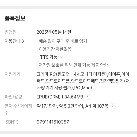
품목정보
발행일
2025년 05월 14일
이용안내
배송 없이 구매 후 바로 읽기
이용기간 제한없음
TTS 가능
저작권 보호를 위해 인쇄 기능 제공 안함
지원기기
크레마,PC(윈도우 - 4K 모니터 미지원),아이폰,아이
패드,안드로이드폰,안드로이드패드,전자책단말기(저
사양 기기 사용 불가),PC(Mac)
파일/용량
EPUB(DRM) | 34.64MB
글자 수/ 페이지
약 17.1만자, 약 5.3만 단어, A4 약 107쪽
수
ISBN13
9791141610357