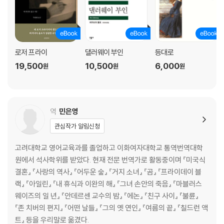
로저 프라이
댈러웨이 부인
등대로
19,500
10,500
6,000
원
원
원
역
민은영
관심작가 알림신청
고려대학교 영어교육과를 졸업하고 이화여자대학교 통역번역대학
원에서 석사학위를 받았다. 현재 전문 번역가로 활동중이며 『미국식
결혼』 『사랑의 역사』 『어두운 숲』 『거지 소녀』 『곰』 『프라이데이 블
랙』 『아일린』 『내 휴식과 이완의 해』 『그녀 손안의 죽음』 『마블러스
웨이즈의 일 년』 『안데르센 교수의 밤』 『에논』 『친구 사이』 『불륜』
『존 치버의 편지』 『어떤 날들』 『그의 옛 연인』 『여름의 끝』 『칠드런 액
트』 등을 우리말로 옮겼다.