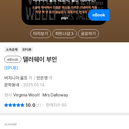
미리보기
파트너샵
공유하기
소득공제
EPUB
댈러웨이 부인
eBook
EPUB
버지니아 울프
저
민은영
역
문학동네
2025.05.14.
원서
Virginia Woolf : Mrs Dalloway
10.0
판매지수
60
1
9,100
원