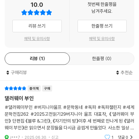
10.0
첫번째 한줄평을
남겨주세요.
정치인의 아내로서 성대한 파티를 준비하는 클래리사와, 전쟁 후유증으로
괴로워하다가 결국 창밖으로 몸을 던진 셉티머스. 얼핏 두 인물은 전혀 다
리뷰 쓰기
한줄평 쓰기
른 세계에 속해 있는 것처럼 보인다. 그러나 소설 마지막에 이르러 파티 도
중 셉티머스의 자살 소식을 들은 클래리사는 만난 적도 없는 그에게 깊이
혜택 및 유의사항
혜택 및 유의사항
공감하며 그의 죽음이 “저항”이며 어떤 중심에 “도달하려는 시도”라고 생
각한다. 그러면서 자신은 다시 파티장으로 가기로, 삶을 선택하기로 마음
리뷰
1
한줄평
0
먹는다. 인생을 사랑하고 활력 넘치면서도 끊임없는 고독과 불안을 안고
있는 클래리사에게, 삶이란 죽음을 외면하거나 회피하는 것이 아니라 언제
구매리뷰
추천순
나 죽음을 의식하면서 이루어지는 선택인 것이다. 이처럼 울프는 클래리사
라는 인물에 그 분신과도 같은 역할로 셉티머스를 더함으로써, 독자로 하
여금 삶과 죽음이 불가분의 관계임을 통찰하도록 이끈다.
종이책
구매
댈러웨이 부인
‘의식의 흐름’ 기법을 사용한 모더니즘 문학의 걸작
#댈러웨이부인 #버지니아울프 #문학동네 #독파 #독파챌린지 #세계
문학전집262 #2025고전읽기29버지니아 울프 대표작, 《댈러웨이 부
『댈러웨이 부인』의 주요한 특징 중 하나는 ‘의식의 흐름’ 기법이다. 사실주
인》 단편집 《블루 &그린》, 《자기만의 방》이후 세 번째로 만나게 된 《댈러
의 소설의 전통이 강하게 자리잡고 있던 당시 영국에서 울프의 시도는 대
웨이 부인》은 읽으면서 문장들을 다시금 곱씹게 만들었다. 사소한 일상 속
단히 혁신적이었다. 블룸즈버리 그룹의 일원으로서 동시대 지식인, 예술가
의 흐름을 표현하는 것조차 감성적이어서 그녀의 문장들에 매료될 수밖에
j***7
2025.06.30.
신고
1
댓글
0