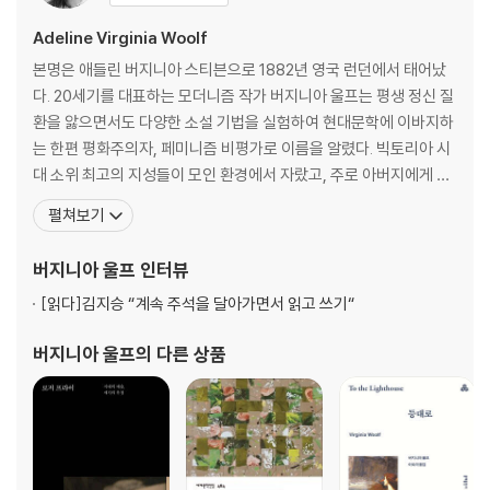
Adeline Virginia Woolf
본명은 애들린 버지니아 스티븐으로 1882년 영국 런던에서 태어났
다. 20세기를 대표하는 모더니즘 작가 버지니아 울프는 평생 정신 질
환을 앓으면서도 다양한 소설 기법을 실험하여 현대문학에 이바지하
는 한편 평화주의자, 페미니즘 비평가로 이름을 알렸다. 빅토리아 시
대 소위 최고의 지성들이 모인 환경에서 자랐고, 주로 아버지에게 교
육을 받았다. 비평가이자 사상가였던 아버지 레슬리 스티븐의 서재에
펼쳐보기
서 책을 읽으며 어린 시절을 보냈고 오빠 토비가 케임브리지 대학교
에 입학한 후 리턴 스트레이치, 레너드 울프, 클라이브 벨, 덩컨 그랜
버지니아 울프
인터뷰
트, 존 메이너드 케인스 등과 교류하며 ‘블룸즈버리
[읽다]
김지승 “계속 주석을 달아가면서 읽고 쓰기“
버지니아 울프
의 다른 상품