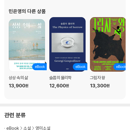
민은영
의 다른 상품
상상 속의 삶
슬픔의 물리학
그림자 왕
13,900
12,600
13,300
원
원
원
관련 분류
eBook
소설
영미소설