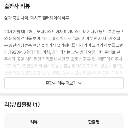
출판사 리뷰
삶과 죽음 사이, 미시즈 댈러웨이의 하루
20세기를 대표하는 모더니스트이자 페미니스트 버지니아 울프. 그런 울프
의 문학적 성취를 보여주는 대표작이 바로 『댈러웨이 부인』이다. 이 소설
은 중년의 상류층 여성 클래리사 댈러웨이를 따라가며 그녀의 하루를 그린
다. 1923년 6월의 어느 아침, 클래리사는 그날 밤에 열릴 파티 준비로 분
주하다. 꽃을 사러 런던 거리로 나서던 중 오랜 친구 휴 휫브레드와 마주치
기도 하고, 옛 연인 피터 월시가 불쑥 집을 찾아오기도 하며, 청춘 시절 “일
평생 가장 강렬한 순간”을 선사해준 샐리 시턴을 떠올리기도 한다. 그 밖에
도 하녀 루시, 남편 리처드와 딸 엘리자베스 등 다양한 인물이 직간접적으
출판사 리뷰 더보기
로 그녀와 상호작용하며 이야기를 확장해나간다.
한편 클래리사와 직접 만나지는 않지만 소설을 이끌어나가는 또하나의 중
리뷰/한줄평
1
심인물인 셉티머스 워런 스미스에도 주목해야 한다. 제1차세계대전에서
돌아온 퇴역 군인 셉티머스는 전쟁의 참상, 전우의 죽음을 목격한 뒤 심각
한 정신적 후유증에 시달리고 있다. 그가 환영을 보거나 알 수 없는 말을 중
리뷰
한줄평
얼거리자 아내 레치아는 그를 치료하기 위해 의사에게 데려간다.