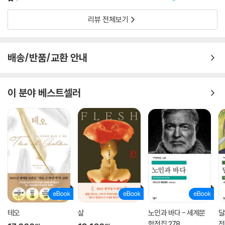
들과 활발하게 교류했고 그 누구보다 열성적인 독자였던 울프는 기존 소설
없었다. 그렇게 빠져들다
을 답습하는 것만으로는 만족할 수 없었다.
리뷰 전체보기
‘의식의 흐름’ 기법은 독자가 주인공 클래리사를 포함해 수많은 인물의 내
면을 자유롭게 드나들 수 있게 한다. 특히 울프는 이 소설에서 목소리가 있
배송/반품/교환 안내
는 대화로도, 내적 독백으로도, 전지적 시점의 서술로도 읽을 수 있는 자유
간접화법을 적극적으로 활용했다. 덕분에 이 소설은 단숨에 읽어내려가기
는 조금 어려울 수 있지만, 읽는 사람이 누구인지에 따라 전혀 다른 인상을
이 분야 베스트셀러
남긴다.
더욱이 포스트 인상주의와 프로이트 심리학의 영향, 그리고 제1차세계대
전이라는 거대한 사건으로 인해 인간을 바라보는 시각 자체가 크게 변화하
는 시대를 살았던 울프는, 인간의 복잡성을 소설 속 인물에도 반영하고자
했다. 주인공 클래리사만 봐도, 겉보기에는 흠잡을 데 없이 우아한 상류층
부인이지만 친구들은 그녀를 “뼛속까지 속물”이고 “철저한 회의주의
자”라고 한다. 누구보다 삶을 즐기고 삶을 사랑하는 동시에 항상 죽음에 대
한 고뇌를 품고 있는 사람이다.
테오
살
노인과 바다 - 세계문
달
울프는 이렇듯 다면적인 인물을 통해 독자를 소설 속으로 더욱 깊이 끌어
학전집 278
전