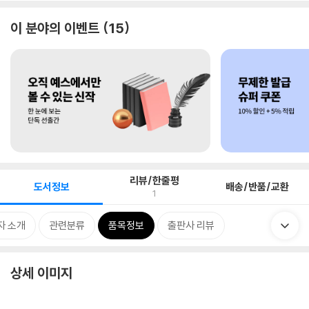
이 분야의 이벤트
15
리뷰/한줄평
도서정보
배송/반품/교환
1
자 소개
관련분류
품목정보
출판사 리뷰
상세 이미지