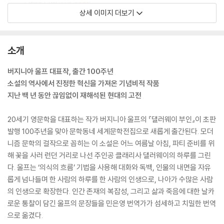
상세 이미지 더보기
소개
버지니아 울프 대표작, 출간 100주년
소설의 역사에서 진정한 혁신을 가져온 기념비적 작품
지난 백 년 동안 끊임없이 재해석된 현대의 고전
20세기 영문학을 대표하는 작가 버지니아 울프의 『댈러웨이 부인』이 초판
발행 100주년을 맞아 문학동네 세계문학전집으로 새롭게 출간된다. 모더
니즘 문학의 걸작으로 꼽히는 이 소설은 어느 여름날 아침, 파티 준비를 위
해 꽃을 사러 런던 거리로 나선 주인공 클래리사 댈러웨이의 하루를 그린
다. 울프는 ‘의식의 흐름’ 기법을 사용해 대화와 독백, 인물의 내면을 자유
롭게 넘나들며 한 사람의 하루를 한 사람의 인생으로, 나아가 수많은 사람
의 인생으로 확장한다. 인간 존재의 복잡성, 그리고 삶과 죽음에 대한 날카
로운 통찰이 담긴 울프의 문장들을 민은영 번역가가 섬세하고 치밀한 번역
으로 옮겼다.