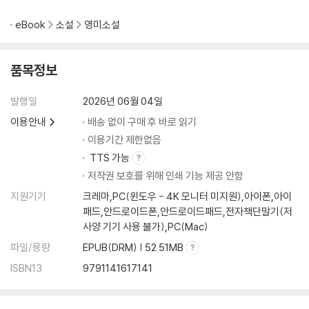
eBook
소설
영미소설
품목정보
발행일
2026년 06월 04일
이용안내
배송 없이 구매 후 바로 읽기
이용기간 제한없음
TTS 가능
저작권 보호를 위해 인쇄 기능 제공 안함
지원기기
크레마,PC(윈도우 - 4K 모니터 미지원),아이폰,아이
패드,안드로이드폰,안드로이드패드,전자책단말기(저
사양 기기 사용 불가),PC(Mac)
파일/용량
EPUB(DRM) | 52.51MB
ISBN13
9791141617141