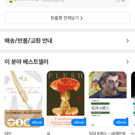
한줄평 전체보기
배송/반품/교환 안내
이 분야 베스트셀러
테오
살
달과 6펜스 - 세계문학
노