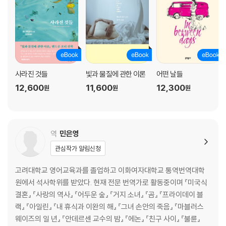
사라진 것들
빛과 물질에 관한 이론
어떤 날들
12,600
11,600
12,300
원
원
원
역
민은영
관심작가 알림신청
고려대학교 영어교육과를 졸업하고 이화여자대학교 통역번역대학
원에서 석사학위를 받았다. 현재 전문 번역가로 활동중이며 『미국식
결혼』 『사랑의 역사』 『어두운 숲』 『거지 소녀』 『곰』 『프라이데이 블
랙』 『아일린』 『내 휴식과 이완의 해』 『그녀 손안의 죽음』 『마블러스
웨이즈의 일 년』 『안데르센 교수의 밤』 『에논』 『친구 사이』 『불륜』