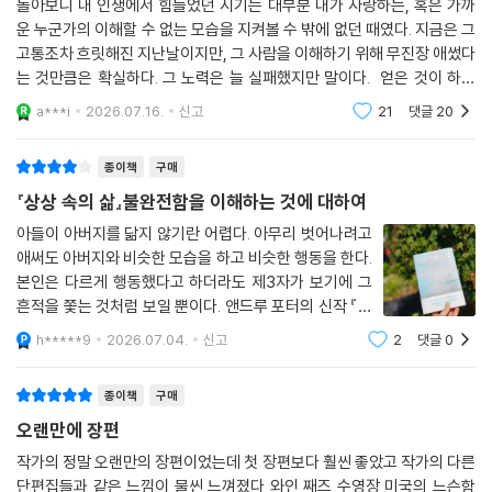
돌아보니 내 인생에서 힘들었던 시기는 대부분 내가 사랑하는, 혹은 가까
부모님의 디너파티를 생각하면 늘 떠오르는 건 이런 이미지들이다―우리
운 누군가의 이해할 수 없는 모습을 지켜볼 수 밖에 없던 때였다. 지금은 그
집 뒷마당에서 펼쳐지는 어질어질하고 술에 젖은 밤, 흑백 영상이 깜빡거
고통조차 흐릿해진 지난날이지만, 그 사람을 이해하기 위해 무진장 애썼다
리는 아버지의 간이 극장, 푸르른 장관을 이루는 어머니의 정원, 손님들의
는 것만큼은 확실하다. 그 노력은 늘 실패했지만 말이다. 얻은 것이 하나
흘러넘치는 웃음소리, 아버지가 세인트애그니스대학 영문과에서 촉망받
있다면 타인이란 애초에 완전한 이해가 불가능한 존재이며 누군가를 억지
a***i
2026.07.16.
신고
21
댓글
20
로 이해
는 젊은 교수로 자리잡기 시작하던 시절의 그 모든 것. 수십 년이 지난 지금
생각해보면 참 역설적인 점은, 아니 어쩌면 잘 맞아떨어진다 싶기도 한데,
종이책
구매
바로 그 유명한 뒷마당 파티가 열리던 어느 날에 아버지 인생이 통째로 바
『상상 속의 삶』불완전함을 이해하는 것에 대하여
뀌기 시작했다는 사실이다. _19쪽
아들이 아버지를 닮지 않기란 어렵다. 아무리 벗어나려고
애써도 아버지와 비슷한 모습을 하고 비슷한 행동을 한다.
우리가 상상하지 못한 또다른 삶의 가능성
본인은 다르게 행동했다고 하더라도 제3자가 보기에 그
상실의 자리를 되짚어 가닿은 투명한 진실
흔적을 쫓는 것처럼 보일 뿐이다. 앤드루 포터의 신작 『상
상 속의 삶』은 스티븐으로 하여금 40년 전에 사라진 아버
갑작스러운 아버지의 부재는 어린 스티븐에게 감당하기 힘든 충격을 안긴
h*****9
2026.07.04.
신고
2
댓글
0
지의 흔적을 찾는 여정을 통해 아버지를 비난했던 자신을
다. 차마 어머니와도 나눌 수 없는 슬픔 속에서 그는 아버지가 홀로 이어가
돌아보는 소설이었다. 아버지는 우리
고 있을 비밀스러운 삶을 상상한다. 아버지는 어째서 그렇게 이기적인 선
종이책
구매
택을 한 걸까? 그에게는 스티븐이 알던 모습 외에, 아무도 모르는 또다른
오랜만에 장편
면이 있었던 걸까? 지금 아버지는 어디에서, 어떻게, 누구와 살아가고 있
작가의 정말 오랜만의 장편이었는데 첫 장편보다 훨씬 좋았고 작가의 다른
을까? 아버지의 생은 스티븐에게 평생 풀리지 않는 수수께끼다. 원망스럽
단편집들과 같은 느낌이 물씬 느껴졌다 와인 째즈 수영장 미국의 느슨함