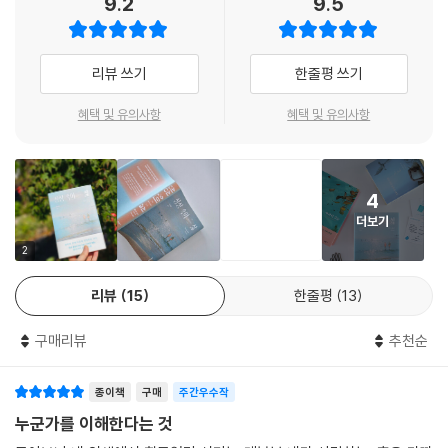
9.2
9.5
결국에는 늘 그랬듯 아버지의 책을 살피게 되었고, 책장에서 아무 책이나
꺼내 페이지를 넘기며 내게 뭔가를 알려줄 여백의 메모, 아버지의 내면세
리뷰 쓰기
한줄평 쓰기
계를 이해하게 해줄 사소한 메모라도 찾으려 했다. 아버지 같은 사람이, 모
든 걸 가진 듯한 사람이 왜 그렇게까지 해서 가진 걸 전부 망가뜨리고 사랑
혜택 및 유의사항
혜택 및 유의사항
하는 사람들에게 상처를 주려 하는지 설명해줄 사소한 단서라도. _161쪽
소설은 1980년대와 현재를 오가며 이어진다. 캘리포니아 해안을 따라 아
4
버지의 동생 줄리언 삼촌과 동료들을 차례로 찾아가는 여정 사이사이 오래
더보기
된 기억의 편린들이 끼어든다. 아버지를 생각하면 가장 먼저 떠오르는 장
면은 집 뒷마당에서 열리던 흥겨운 디너파티다. 동료들을 자주 초대해 수
2
영장에서 파티를 즐기곤 했던 아버지. 옛날 흑백영화가 재생되고, 플리트
리뷰
15
한줄평
13
우드 맥의 리드미컬한 음악이 흐르는 가운데 늘어선 야자수와 황금빛 노을
을 배경으로 칵테일을 마시고, 음악에 맞춰 몸을 흔드는 사람들. 그리고 그
구매리뷰
추천순
렇게 여느 때처럼 파티 분위기가 농밀히 무르익은 어느 밤, 아버지의 운명
은 송두리째 달라지고 평화롭던 가족의 일상에 균열이 일기 시작한다. 자
종이책
구매
주간우수작
세한 내막은 알지 못해도 무언가 잘못되었다는 느낌, 돌이킬 수 없는 심각
한 일이 일어났다는 사실을 감지한 그 순간을, 스티븐은 기억한다.
누군가를 이해한다는 것