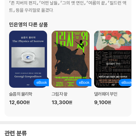
『존 치버의 편지』 『어떤 날들』 『그의 옛 연인』 『여름의 끝』 『칠드런 액
트』 등을 우리말로 옮겼다.
민은영
의 다른 상품
슬픔의 물리학
그림자 왕
댈러웨이 부인
12,600
13,300
9,100
원
원
원
관련 분류