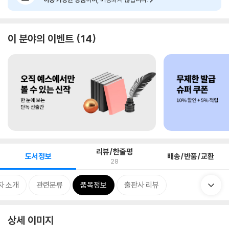
이 분야의 이벤트
14
리뷰/한줄평
도서정보
배송/반품/교환
28
자 소개
관련분류
품목정보
출판사 리뷰
상세 이미지