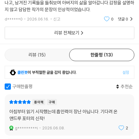
나고, 남겨진 기록들을 들춰보며 아버지의 삶을 알아갑니다.감정을 설명하
성 사이를 헤매던 스티븐이 끝내 가닿는 진실은 결국 무엇이며 어떤 모습
지 않고 담담한 작가의 문장이 인상적이었습니다.
을 하고 있을까?
d******0
2026.06.16.
신고
0
댓글
0
덧없고 불가해한 생 한가운데 선 스티븐은 빛바랜 기억들을 새로운 눈으로
리뷰 전체보기
바라보게 된다. 그리고 마침내 “종착점도 시작점도 아닌, 상상도 하지 못했
던 이상한 우회로에 도착한 기분”으로 어렵사리 발을 뗀다. 과거를 뒤로하
고 비로소 앞으로, 지금 이 순간 눈앞에 펼쳐진 풍경 속으로, 다른 누구도
리뷰
15
한줄평
13
아닌 자신의 삶 쪽으로.
이제 우리 주위의 모든 것이 금빛으로 빛났고 세상은 돌연 고요해졌다. _4
클린봇
이 부적절한 글을 감지 중입니다.
설정
41쪽
구매한줄평
추천순
종이책
구매
아침부터 읽기 시작했는데 흡인력이 장난 아닙니다. 기다려 온
앤드루 포터의 신작!
g*********i
2026.06.08.
2