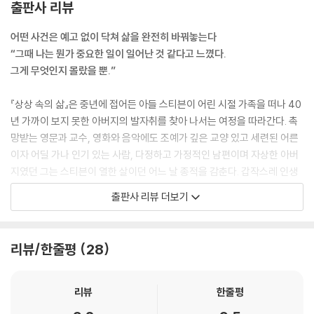
출판사 리뷰
어떤 사건은 예고 없이 닥쳐 삶을 완전히 바꿔놓는다
“그때 나는 뭔가 중요한 일이 일어난 것 같다고 느꼈다.
그게 무엇인지 몰랐을 뿐.”
『상상 속의 삶』은 중년에 접어든 아들 스티븐이 어린 시절 가족을 떠나 40
년 가까이 보지 못한 아버지의 발자취를 찾아 나서는 여정을 따라간다. 촉
망받는 영문과 교수, 영화와 음악에도 조예가 깊은 교양 있고 세련된 어른
이자 어딜 가나 인기 있는 사람, 다정하고 가정적인 남편이며 자상한 아버
지였던 그는 스티븐이 열한 살이던 어느 날 종적을 감춘다. 갑작스레 인생
에서 영영 사라져버린 아버지에 대한 의문과 그리움, 원망과 분노는 평생
출판사 리뷰 더보기
스티븐의 마음 한편에 짙은 그림자를 드리운다. 스티븐은 도무지 떨쳐낼
수 없는 내면의 근원적인 두려움과 그로 인해 인간관계에서 불거지는 갖가
지 문제가 아버지의 실종과 관련되어 있지 않을까 자문한다. 그러다 결국,
리뷰/한줄평
28
아버지의 삶을 추적하는 일생의 프로젝트에 착수하기로 마음먹는다. 그는
몇 해 전 세상을 떠난 어머니의 일기장, 아버지가 과거에 남긴 편지와 메모
들을 다시금 세세히 들여다보고, 그 당시 아버지와 가깝게 지냈던 동료와
리뷰
한줄평
친구들을 직접 찾아가 이야기를 듣기로 한다.