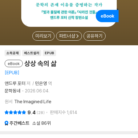
미리보기
파트너샵
공유하기
소득공제
베스트셀러
EPUB
상상 속의 삶
eBook
EPUB
앤드루 포터
저
민은영
역
문학동네
2026.06.04.
원서
The Imagined Life
9.4
판매지수
1,614
28
주간베스트
소설
86위