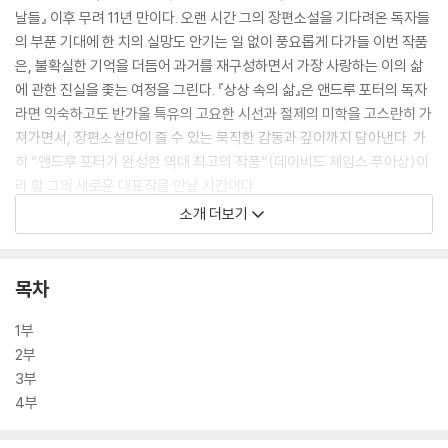
날들』 이후 무려 11년 만이다. 오랜 시간 그의 장편소설을 기다려온 독자들
의 부푼 기대에 한 치의 실망도 안기는 일 없이 풍요롭게 다가들 이번 작품
은, 불확실한 기억을 더듬어 과거를 재구성하면서 가장 사랑하는 이의 삶
에 관한 진실을 좇는 여정을 그린다. 『상상 속의 삶』은 앤드루 포터의 독자
라면 익숙하고도 반가울 특유의 고요한 시선과 절제의 미학을 고스란히 가
져가면서, 장편소설만이 줄 수 있는 묵직한 감동과 깊이까지 담아낸다. 가
히 “앤드루 포터가 완성한 역대 최고의 작품”(데이비드 제임스 푸아상)이
라 할 그의 새로운 대표작을 만날 시간이다.
소개 더보기
어둠 속에서도 빛을 잃지 않는 찬란한 소설. 한 치의 망설임도 없는, 어떠한
물러섬도 없는 작가 앤드루 포터가 완성한 역대 최고의 작품이다. 『상상 속
의 삶』은 불완전한 기억과 서로를 위해 상상한 삶, 그리고 가장 깊은 애정
목차
을 주고받는 이들마저도 끝내 서로를 온전히 이해할 수 없다는 그 불가능
성에 바치는 한 편의 아름다운 찬가다. _데이비드 제임스 푸아상(소설가)
1부
2부
3부
4부