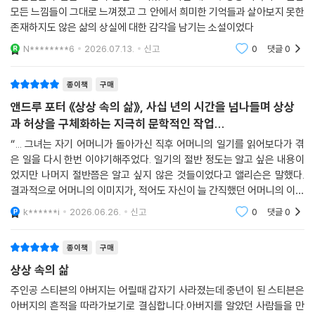
고, 그립고, 안쓰러운 아버지. 그러나 자신 역시 아버지를 닮아 그와 비슷한
모든 느낌들이 그대로 느껴졌고 그 안에서 희미한 기억들과 살아보지 못한
삶을 살게 될까봐, 그리고 혹여나 또 누군가 아버지처럼 자신을 버리고 떠
존재하지도 않은 삶의 상실에 대한 감각을 남기는 소설이었다
나갈까봐 스티븐은 두려움과 불안에 시달린다.
N********6
2026.07.13.
신고
0
댓글
0
앨리슨은 요즘 내가 그렇게 불행한 이유가 뭐라고 생각하냐고 물었다. 나
종이책
구매
는 잘 모르겠다고, 하지만 아버지 때문에, 아버지와 관련한 풀리지 않은 의
문 때문에 그런 것 같다고, 늘 그것이 문제였다고 대답했다. 생각이 어디로
앤드루 포터 《상상 속의 삶》, 사십 년의 시간을 넘나들며 상상
흐르든 결국에는 언제나 그 문제로 돌아간다고. _211~212쪽
과 허상을 구체화하는 지극히 문학적인 작업...
“... 그녀는 자기 어머니가 돌아가신 직후 어머니의 일기를 읽어보다가 겪
아버지가 남긴 흔적과, 사람들과 나눈 대화를 종합해 스티븐은 그의 실종
은 일을 다시 한번 이야기해주었다. 일기의 절반 정도는 알고 싶은 내용이
을 둘러싼 힌트들을 하나둘 수집한다. 스티븐 자신이 알고 있는, 또 상상한
었지만 나머지 절반쯤은 알고 싶지 않은 것들이었다고 앨리슨은 말했다.
아버지의 삶, 어머니가 동반자로서 함께 겪은 아버지의 삶, 주변 사람들이
결과적으로 어머니의 이미지가, 적어도 자신이 늘 간직했던 어머니의 이미
목격한 아버지의 삶은 모두 비슷하면서도 다르고, 심지어는 서로 모순되고
지가 축소되고 변했다고 느꼈다고 했다...” (p.11) 위의 문장들은 소설의
k******i
2026.06.26.
신고
0
댓글
0
첫 번째 문
엇갈린다. 저마다의 사실과 일화들은 특정한 방식으로 아버지를 조망한다.
각각의 서사 속에서 아버지는 가해자이기도 피해자이기도 하고, “무척 재
종이책
구매
미있고 카리스마가 있”는 사람인 동시에 “항상 굉장히 수줍고 겁이 많아
상상 속의 삶
보이”는 사람이다. 점점 더 많은 것을 알게 될수록, 아버지는 더욱 낯설고
불가해한 존재로 다가오고, 그나마 손에 쥔 단서들마저 구체적인 형상을
주인공 스티븐의 아버지는 어릴때 갑자기 사라졌는데 중년이 된 스티븐은
아버지의 흔적을 따라가보기로 결심합니다.아버지를 알았던 사람들을 만
잃고 모호해진다. 평행 서사처럼 여러 갈래로 존재하는 삶, 그 수많은 가능