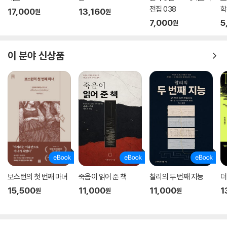
전집 038
학
17,000
13,160
원
원
7,000
5
원
이 분야 신상품
보스턴의 첫 번째 마녀
죽음이 읽어 준 책
찰리의 두 번째 지능
더
15,500
11,000
11,000
1
원
원
원