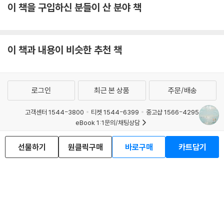
이 책을 구입하신 분들이 산 분야 책
이 책과 내용이 비슷한 추천 책
로그인
최근 본 상품
주문/배송
고객센터 1544-3800
티켓 1544-6399
중고샵 1566-4295
eBook 1:1문의/채팅상담
예스이십사(주) 사업자 정보
선물하기
원클릭구매
바로구매
카트담기
이용약관
개인정보처리방침
청소년보호정책
PC버전
회사소개
거래처관계자께
도서홍보
광고
Copyright © YES24 Corp. All Rights Reserved.
MATOM9