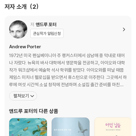
저자 소개
2
저
앤드루 포터
관심작가 알림신청
Andrew Porter
1972년 미국 펜실베이니아 주 랭커스터에서 삼남매 중 막내로 태어
나 자랐다. 뉴욕의 바사 대학에서 영문학을 전공하고, 아이오와 대학
작가 워크샵에서 예술학 석사 학위를 받았다. 아이오와를 떠날 때쯤
제임스 미치너 펠로십을 받으면서 휴스턴으로 이주한다. 그곳에서 하
루에 여섯 시간씩 소설 창작에 전념하며 소설집 출간 준비를 마친다.
그때가 1999년, 포터는 아직 서른이 안 되었을 나이였다. 하지만 이
펼쳐보기
즈음 도둑을 맞아 집이 털리는 사고를 당하는데 원고를 통째로 분실
하고 만다. 기억을 더듬어 다시 쓰려 했지만 정확한 어조와 표현은 아
앤드루 포터
의 다른 상품
무리 해도 떠오르지 않았다고 한다. 이후 몇 년 동