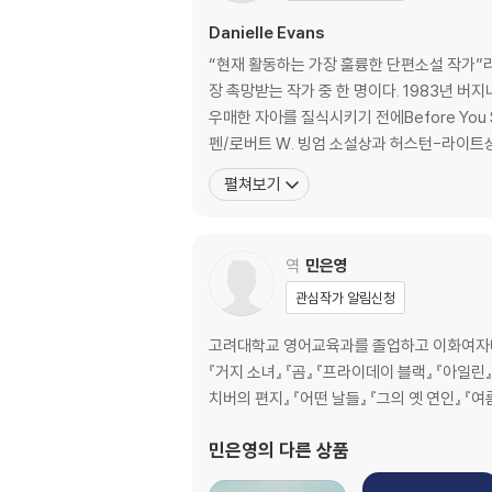
Danielle Evans
“현재 활동하는 가장 훌륭한 단편소설 작가”
장 촉망받는 작가 중 한 명이다. 1983년 
우매한 자아를 질식시키기 전에Before You 
펜/로버트 W. 빙엄 소설상과 허스턴-라이트
펼쳐보기
역
민은영
관심작가 알림신청
고려대학교 영어교육과를 졸업하고 이화여자대학
『거지 소녀』 『곰』 『프라이데이 블랙』 『아일린』
치버의 편지』 『어떤 날들』 『그의 옛 연인』 『
민은영
의 다른 상품