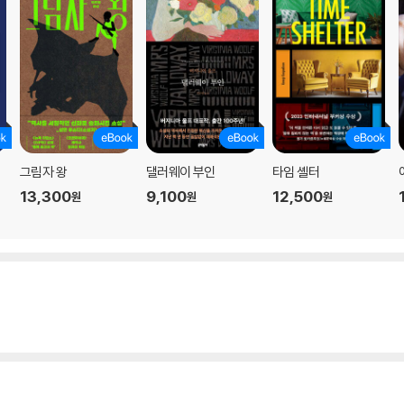
그림자 왕
댈러웨이 부인
타임 셸터
13,300
9,100
12,500
원
원
원