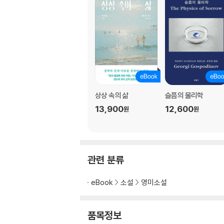
상상 속의 삶
슬픔의 물리학
13,900
12,600
원
원
관련 분류
eBook
소설
영미소설
품목정보