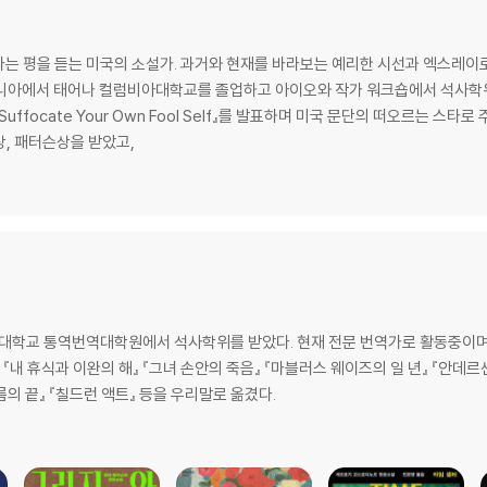
라는 평을 듣는 미국의 소설가. 과거와 현재를 바라보는 예리한 시선과 엑스레이로
버지니아에서 태어나 컬럼비아대학교를 졸업하고 아이오와 작가 워크숍에서 석사학위를
Suffocate Your Own Fool Self』를 발표하며 미국 문단의 떠오르는 스
상, 패터슨상을 받았고,
교 통역번역대학원에서 석사학위를 받았다. 현재 전문 번역가로 활동중이며 『미
 『내 휴식과 이완의 해』 『그녀 손안의 죽음』 『마블러스 웨이즈의 일 년』 『안데르센 
여름의 끝』 『칠드런 액트』 등을 우리말로 옮겼다.