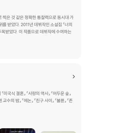
 찍은 것 같은 정확한 통찰력으로 동시대 가
 받았다. 2011년 데뷔작인 소설집 『너의
타로 주목받았다. 이 작품으로 데뷔작에 수여하는
국식 결혼』 『사랑의 역사』 『어두운 숲』
교수의 밤』 『에논』 『친구 사이』 『불륜』 『존