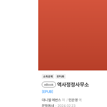
소득공제
EPUB
역사정정사무소
eBook
EPUB
대니엘 에번스
저
민은영
역
문학동네
2024.02.23.