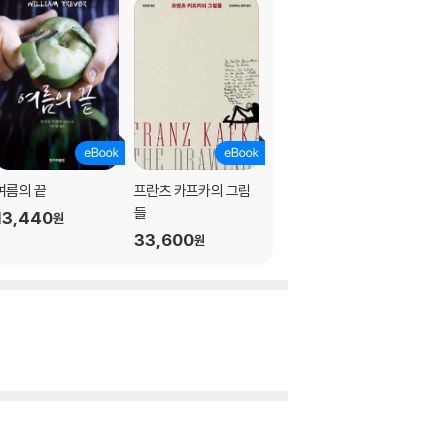
여름의 끝
프란츠 카프카의 그림
사라진 것들
들
13,440
12,600
원
원
33,600
원