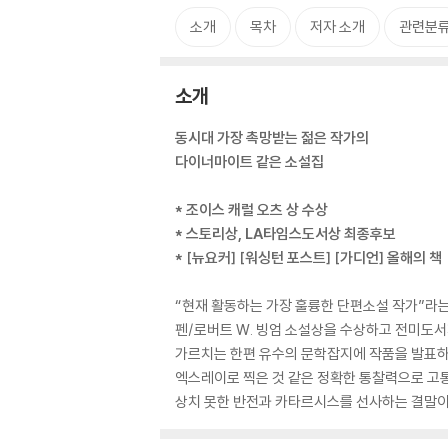
소개
목차
저자 소개
관련분
소개
동시대 가장 촉망받는 젊은 작가의
다이너마이트 같은 소설집
* 조이스 캐럴 오츠 상 수상
* 스토리상, LA타임스도서상 최종후보
* [뉴요커] [워싱턴 포스트] [가디언] 올해의 책
“현재 활동하는 가장 훌륭한 단편소설 작가”라는
펜/로버트 W. 빙엄 소설상을 수상하고 전미도서
가르치는 한편 유수의 문학잡지에 작품을 발표하
엑스레이로 찍은 것 같은 정확한 통찰력으로 고통과
상치 못한 반전과 카타르시스를 선사하는 결말이