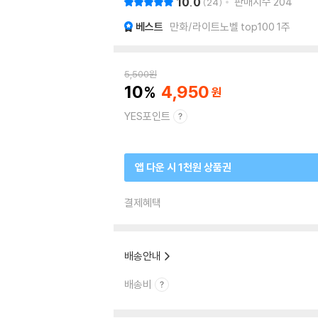
10.0
판매지수
204
24
베스트
만화/라이트노벨 top100 1주
5,500
원
10
4,950
YES포인트
앱 다운 시 1천원 상품권
결제혜택
배송안내
배송비