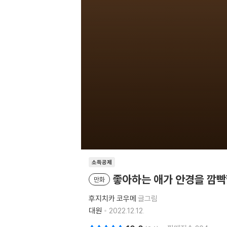
소득공제
좋아하는 애가 안경을 깜빡
만화
후지치카 코우메
글그림
대원
2022.12.12.