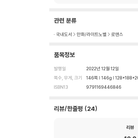
관련 분류
국내도서
만화/라이트노벨
로맨스
품목정보
발행일
2022년 12월 12일
쪽수, 무게, 크기
146쪽 | 146g | 128*188
ISBN13
9791169446846
리뷰/한줄평
24
리뷰