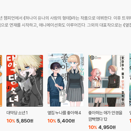
소년 챔피언에서 《하나이 유나의 사랑의 형태》라는 작품으로 데뷔한다. 이후 트위
정식으로 연재를 시작하고, 애니메이션화도 이루어진다. 그외의 대표작으로는 《옆집
대악당 소년 1
옆집 누나를 좋아해 4
좋아하는 애가 안경을
깜빡했다 12
10
5,850
10
5,400
%
%
원
원
10
4,950
%
원