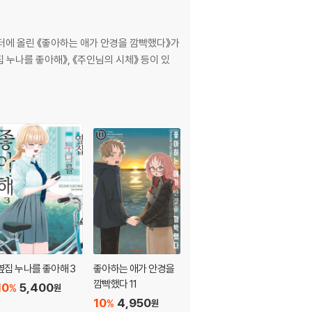
터에 올린 《좋아하는 애가 안경을 깜빡했다》가
 누나를 좋아해》, 《주인님의 시체》 등이 있
옆집 누나를 좋아해 3
좋아하는 애가 안경을
옆집 누나를 좋아해 2
깜빡했다 11
10
5,400
10
5,400
%
%
원
원
10
4,950
%
원