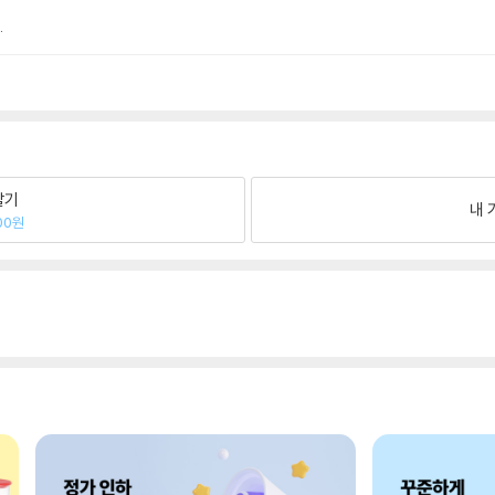
.
팔기
내 
00원