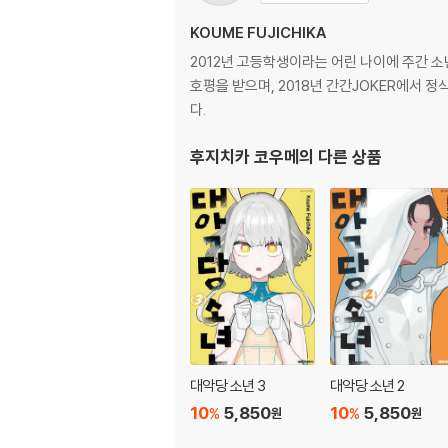
KOUME FUJICHIKA
2012년 고등학생이라는 어린 나이에 주간 
호평을 받으며, 2018년 간간JOKER에서 
다.
후지치카 코우메
의 다른 상품
대악당 소년 3
대악당 소년 2
10
5,850
10
5,850
%
%
원
원