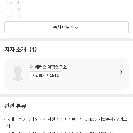
TEST 01
TEST 02
TEST 03
TEST 04
목차 더보기
TEST 05
TEST 06
TEST 07
저자 소개
1
TEST 08
TEST 09
TEST 10
저
해커스 어학연구소
관심작가 알림신청
정답
점수 환산표
스크립트
관련 분류
TEST 01
TEST 02
국내도서
국어 외국어 사전
영어
토익/TOEIC
기출문제/모의고
TEST 03
사
TEST 04