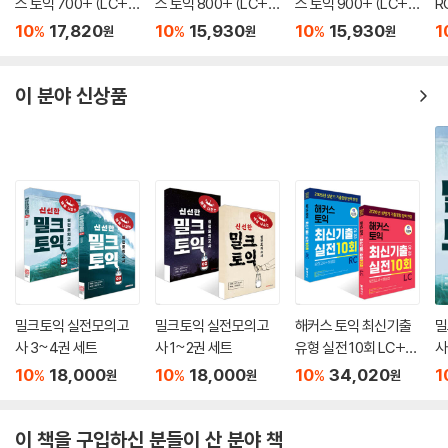
스 토익 700+ (LC+R
스 토익 800+ (LC+R
스 토익 900+ (LC+R
R
C+VOCA)
C+VOCA)
C+VOCA)
집
10
17,820
10
15,930
10
15,930
1
%
%
%
원
원
원
이 분야 신상품
밀크토익 실전모의고
밀크토익 실전모의고
해커스 토익 최신기출
밀
사 3~4권 세트
사 1~2권 세트
유형 실전 10회 LC+R
사
C 세트 (모의고사+해
10
18,000
10
18,000
10
34,020
1
%
%
%
원
원
원
설집)
이 책을 구입하신 분들이 산 분야 책