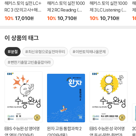
해커스 토익 실전 LC+
해커스 토익 실전 1000
해커스 토익 실전 1000
해
RC 3 (모의고사+해설
제 2 RC Reading (리
제 3 LC Listening (리
제 
집)
딩) 문제집
스닝) 문제집
스
10
17,010
10
10,710
10
10,710
1
%
%
%
원
원
원
이 상품의 태그
#분철
#최신유형으로실전마무리
#이번토익에나올문제
#뻔한기출말고빈출을잡아라
EBS 수능완성 영어영
완자 고등 통합과학 2
EBS 수능완성 국어영
2
역 영어 (2026년)
(2026년용)
역 독서·문학·화법과 작
론