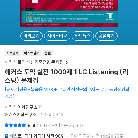
미리보기
사이즈비교
카드뉴스
공유하기
소득공제
베스트셀러
분철
해커스 토익 최신기출유형 문제집
해커스 토익 실전 1000제 1 LC Listening (리
스닝) 문제집
교재 실전용+복습용 MP3 + 온라인 실전모의고사 + 무료 동영상강의
제공
해커스 어학연구소
저
해커스어학연구소
2024.06.13.
9.4
판매지수
25,815
104
베스트
국어 외국어 사전
98위
국어 외국어 사전 top20 29주