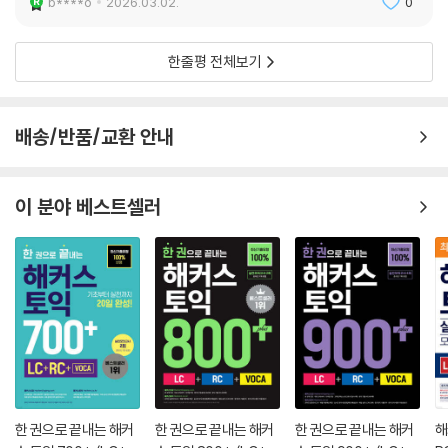
b****o
2026.03.02.
0
한줄평 전체보기
배송/반품/교환 안내
이 분야 베스트셀러
한 권으로 끝내는 해커
한 권으로 끝내는 해커
한 권으로 끝내는 해커
해