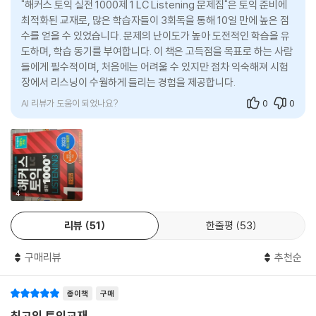
"해커스 토익 실전 1000제 1 LC Listening 문제집"은 토익 준비에
실제 시험과 동일한 모의고사로 문제풀이부터 OMR 답안지 마킹까지 실
최적화된 교재로, 많은 학습자들이 3회독을 통해 10일 만에 높은 점
전처럼 연습할 수 있습니다.
수를 얻을 수 있었습니다. 문제의 난이도가 높아 도전적인 학습을 유
도하며, 학습 동기를 부여합니다. 이 책은 고득점을 목표로 하는 사람
4. 토익 단기 고득점을 위한 [리스닝 핵심 대비 전략] 수록
들에게 필수적이며, 처음에는 어려울 수 있지만 점차 익숙해져 시험
장에서 리스닝이 수월하게 들리는 경험을 제공합니다.
1) 파트별 문제 형태 및 유형, 문제당 풀이 시간 등을 제공하여 각 파트를
AI 리뷰가 도움이 되었나요?
0
0
완벽하게 이해할 수 있습니다.
2) 파트별 문제풀이 전략을 제공하여 빠르고 정확한 문제풀이가 가능합니
다.
5. 토익 실전에 완벽하게 대비할 수 있는 [6가지 버전의 MP3] 제공
4
1) 실전용 버전 MP3: 실제 토익 시험과 동일한 발음, 속도로 연습할 수 있
리뷰
51
한줄평
53
습니다.
2) 복습용 버전 MP3: 틀린 문제만 골라 빠르게 학습할 수 있습니다.
구매리뷰
추천순
3) 고사장 소음 버전 MP3: 실제 시험장 환경을 재현하여 실전을 보다 완
벽하게 대비할 수 있습니다. (별매)
종이책
구매
4) 매미 버전 MP3: 한 여름 매미 울음소리까지 대비할 수 있습니다. (별
매)
최고의 토익교재