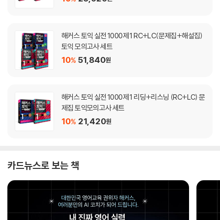
해커스 토익 실전 1000제 1 RC+LC(문제집+해설집)
토익 모의고사 세트
10
51,840
%
원
해커스 토익 실전 1000제 1 리딩+리스닝 (RC+LC) 문
제집 토익모의고사 세트
10
21,420
%
원
카드뉴스로 보는 책