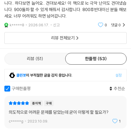
니다.. 하다보면 늘어요.. 견뎌보세요! 이 책으로 lc 극악 난이도 견뎌냈습
니다. 900돌파 할 수 있게 해줘서 감사합니다. 800후반대이신 분들 해보
2. 해커스토익(Hackers.co.kr)
세요. 너무 어려워도 하면 넘어갑니다.
1) 본 교재 무료 동영상강의일부 제공
2) 무료 지문 및 문제 해석
k*****8
2026.06.17.
신고
0
댓글
0
3)무료 매월 적중예상특강
리뷰 전체보기
4) 무료 실시간 토익시험 정답확인/해설강의
5) 무료 매일 실전 RC/LC 문제
6) 무료 토익기출 100단어
리뷰
51
한줄평
53
클린봇
이 부적절한 글을 감지 중입니다.
설정
구매한줄평
추천순
종이책
구매
의도적으로 어려운 문제를 담았는데 굳이 이렇게 할 필요가?
c*****g
2023.10.09.
1