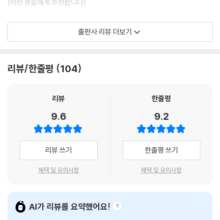
[이런 분들에게 추천합니다]
1. 실전 감각을 빠르게 익혀 단기간에 토익 고득점을 달성하고 싶은 분들
출판사 리뷰 더보기
2. 토익 실전 문제풀이를 통해 차근차근 실력을 올리고 싶은 분들
[해커스 교재만의 특장점]
리뷰/한줄평
104
1. 토익 최신 출제경향을 분석 반영한 최신개정판
리뷰
한줄평
토익 시험의 최신 출제경향 및 난이도를 철저히 분석 반영하여, 최신 경향
9.6
9.2
에 맞는 새로운 문제들을 구성하였습니다.
2. 실전모의고사 10회분으로 토익 실전 완벽 대비
리뷰 쓰기
한줄평 쓰기
10회분의 실전모의고사를 수록해, 충분한 문제풀이 및 실전 연습이 가능
혜택 및 유의사항
혜택 및 유의사항
합니다.
3. 실제 시험과 동일한 형태 및 구성의 모의고사로 최종 마무리
AI가 리뷰를 요약했어요!