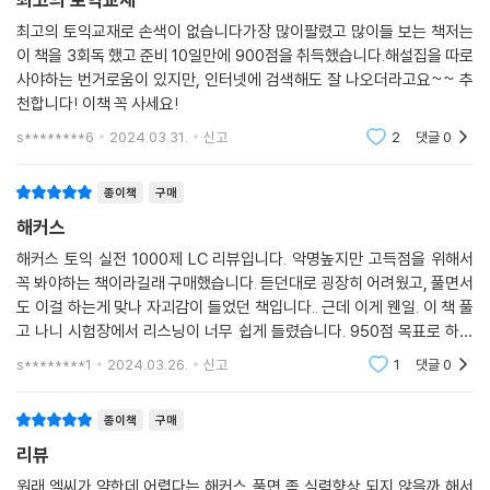
5) 영국식/호주식 발음 버전 MP3: 영국식/호주식 발음까지 완벽하게 대
최고의 토익교재로 손색이 없습니다가장 많이팔렸고 많이들 보는 책저는
비할 수 있습니다. (별매)
이 책을 3회독 했고 준비 10일만에 900점을 취득했습니다.해설집을 따로
6) 고속 버전 MP3: 실제 시험보다 빠른 음성으로 어려운 난이도도 대비할
사야하는 번거로움이 있지만, 인터넷에 검색해도 잘 나오더라고요~~ 추
수 있습니다. (별매)
천합니다! 이책 꼭 사세요!
s********6
2024.03.31.
신고
2
댓글
0
6. [목표달성기+수준별 학습 플랜+Self 체크 리스트]로 맞춤형 학습 관
리
종이책
구매
해커스
1) 토익 Listening 목표 달성기
목표 점수를 기입하고 매 테스트의 점수를 표시해보면서 향상되는 본인의
해커스 토익 실전 1000제 LC 리뷰입니다. 악명높지만 고득점을 위해서
꼭 봐야하는 책이라길래 구매했습니다. 듣던대로 굉장히 어려웠고, 풀면서
점수를 한번에 확인할 수 있습니다.
도 이걸 하는게 맞나 자괴감이 들었던 책입니다.. 근데 이게 웬일. 이 책 풀
고 나니 시험장에서 리스닝이 너무 쉽게 들렸습니다. 950점 목표로 하시
2) 수준별 맞춤 학습 플랜
면 꼭 추천 합니다
- 모의고사 1회 풀이 후 맞은 개수에 따른 수준별/기간별 학습 플랜을 제공
s********1
2024.03.26.
신고
1
댓글
0
합니다.
- 실력에 따라 함께 학습하면 도움이 되는 해커스 교재와의 연계 학습 플랜
종이책
구매
도 제공합니다.
리뷰
원래 엘씨가 약한데 어렵다는 해커스 풀면 좀 실력향상 되지 않을까 해서