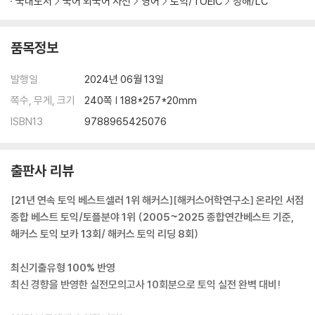
국내도서
국어 외국어 사전
영어
토익/TOEIC
청해/LC
TEST 05
TEST 06
TEST 07
품목정보
TEST 08
TEST 09
발행일
2024년 06월 13일
TEST 10
쪽수, 무게, 크기
240쪽 | 188*257*20mm
ISBN13
9788965425076
Answer Sheet
출판사 리뷰
[21년 연속 토익 베스트셀러 1위 해커스][해커스어학연구소] 온라인 서점
종합 베스트 토익/토플분야 1위 (2005~2025 종합연간베스트 기준,
해커스 토익 보카 13회/ 해커스 토익 리딩 8회)
최신기출유형 100% 반영
최신 경향을 반영한 실전모의고사 10회분으로 토익 실전 완벽 대비!