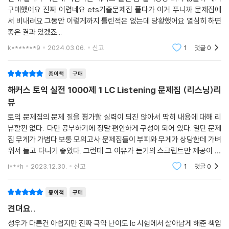
3) Self 체크 리스트
구매했어요 진짜 어렵네요 ets기출문제집 풀다가 이거 푸니까 문제집에
매 테스트 풀이 후 체크 리스트를 통해 자신의 문제풀이 방식과 태도를 점
서 비내려요 그동안 이렇게까지 틀린적은 없는데 당황했어요 열심히 하면
검할 수 있습니다.
좋은 결과 있겠죠...
k*******9
2024.03.06.
신고
1
댓글
0
7. 자신의 실력을 정확하게 파악할 수 있는 [점수 환산표] 제공
종이책
구매
실전모의고사 채점 후 맞은 개수에 따라 바로 점수 확인이 가능한 '점수 환
산표'를 제공합니다.
해커스 토익 실전 1000제 1 LC Listening 문제집 (리스닝)리
뷰
[토익 졸업을 위한 해커스만의 추가 학습 콘텐츠]
토익 문제집의 문제 질을 평가할 실력이 되진 않아서 딱히 내용에 대해 리
뷰할껀 없다. 다만 공부하기에 정말 편안하게 구성이 되어 있다. 일단 문제
1. 해커스인강(HackersIngang.com)
집 무게가 가볍다 보통 모의고사 문제집들이 부피와 무게가 상당한데 가벼
1) 본 교재 인강
워서 들고 다니기 좋았다. 그런데 그 이유가 듣기의 스크립트만 제공이 되
2) 무료 교재 실전용+복습용 MP3
고 해설은 온라인에서 개별적으로 확인을 해야한다. 그런데 기본서가 아닌
i***h
2023.12.30.
신고
1
댓글
0
실전서를 공
3) 무료 온라인 실전모의고사
4) 무료 받아쓰기&쉐도잉 프로그램
종이책
구매
5) 받아쓰기&쉐도잉 워크북 및 MP3
견뎌요..
6) 무료 단어암기장 및 단어암기 MP3
7) 무료 정답녹음 MP3
성우가 다른건 아쉽지만 진짜 극악 난이도 lc 시험에서 살아남게 해준 책입