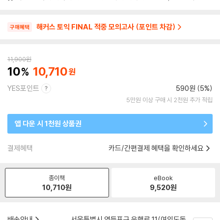
해커스 토익 FINAL 적중 모의고사 (포인트 차감)
구매혜택
11,900
원
10
10,710
YES포인트
590원 (5%)
5만원 이상 구매 시 2천원 추가 적립
앱 다운 시 1천원 상품권
결제혜택
카드/간편결제 혜택을 확인하세요
종이책
eBook
10,710
원
9,520
원
배송안내
서울특별시 영등포구 은행로 11(여의도동,