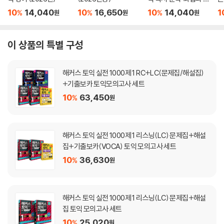
문 (2026년)
(
10
14,040
10
16,650
10
14,040
1
%
%
%
원
원
원
이 상품의 특별 구성
해커스 토익 실전 1000제 1 RC+LC(문제집/해설집)
+기출보카 토익모의고사 세트
10
63,450
%
원
해커스 토익 실전 1000제 1 리스닝(LC) 문제집+해설
집+기출보카(VOCA) 토익 모의고사 세트
10
36,630
%
원
해커스 토익 실전 1000제 1 리스닝(LC) 문제집+해설
집 토익 모의고사 세트
10
25,020
%
원