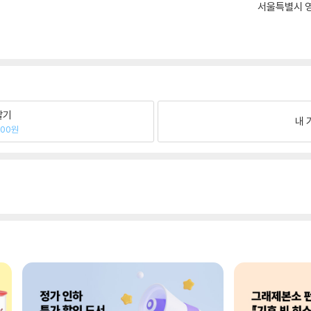
서울특별시 영
팔기
내 
400원