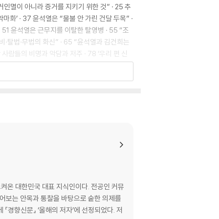
증거인멸이 아니라 증거를 지키기 위한 것” · 25 추
악마화’ · 37 윤석열은 “물불 안 가린 건달 두목” ·
51 윤석열은 근무지를 이탈한 탈영병 · 55 “조
야비·탈법·무법의 화신” · 65 “윤석열과 김건희는
사람들의 비명과 악담과 저주 · 78 ‘우리 편 신
인가? · 97 조폭처럼 맹목적 충성을 하는 게 문제
 패배로도 모자란가? · 110 민주당의 흥망을 상징
0 ‘화염병 시대’에 갇힌 사람들 · 135 민주주의 갉아
켜온 대한민국 대표 지식인이다. 전공인 커뮤
년 전을 생각하라 · 155 ‘조중동 프레임’? 이제 제발
꿰뚫어보는 안목과 통찰을 바탕으로 숱한 의제를
 『경향신문』 ‘올해의 저자’에 선정되었다. 저