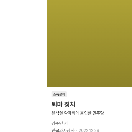
소득공제
퇴마 정치
윤석열 악마화에 올인한 민주당
강준만
저
인물과사상사
2022.12.29.