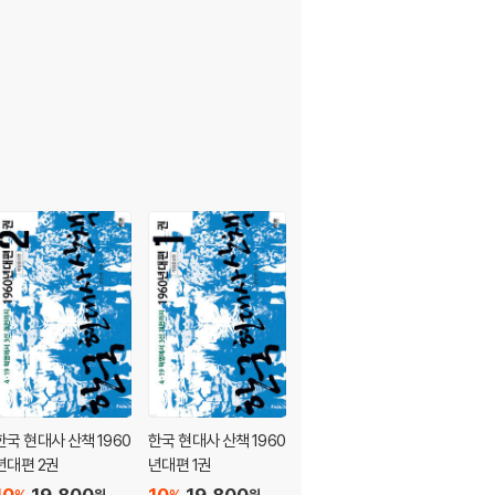
나? · 190 그 많던 친문은 다 어디로 갔을까? ·
회계사 김경율의 ‘부족주의’에 대한 투쟁 · 215 분노
한국 현대사 산책 1960
한국 현대사 산책 1960
한국 현대사 산책 1950
년대편 2권
년대편 1권
년대편 3
10
19,800
10
19,800
10
19,800
원
원
원