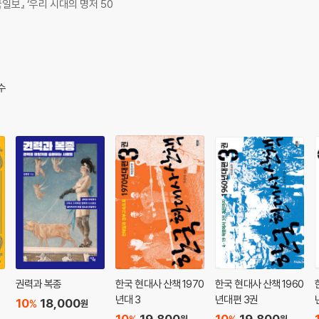
일보』 ‘우리 시대의 명저 50
‘배은망덕’을 장려해야 정치가 산다 · 186 왜 이재명은 ‘의원 욕하는 플랫폼’을 제안했
의힘 코미디’의 본질 · 204 가난한 유권자는 언론과 그루밍의 피해자였나? · 209 
 저널리즘’ · 227 왜 졌는지도 모르는 사람들 · 230
수
권력과 복종
한국 현대사 산책 1970
한국 현대사 산책 1960
년대 3
년대편 3권
10
18,000
%
원
10
19,800
10
19,800
원
원