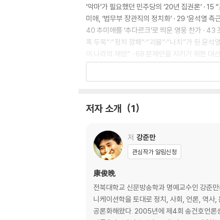
‘악마’가 필요했던 민주당의 ‘20년 집권론’ · 1
미애, ‘법무부 장관직의 정치화’ · 29 ‘윤석열 측근
40 추미애를 ‘추다르크’로 띄운 영웅 찬가 · 4
폭 두목”·“정치 깡패”·“괴물”·“나치”가 된 윤석
이 나라의 재앙” · 68 문재인을 지키기 위한 대
격화, 반대편 악마화’ · 82 적을 증오하면 판단력
제2장 금태섭이 되겠다던 김남국의 살벌한 변신
저자 소개
1
영혼이 맑은 김남국은 왜 싸움꾼이 되었나? · 91
아닌가? · 100 조국과 이재명 사이에서의 방황인
하는 금태섭과 김남국 · 113
저
강준만
관심작가 알림신청
제3장 ‘화염병 시대’에 갇힌 사람들
康俊晩
MBC, 이게 ‘방송 민주화’인가? · 119 왜 “김혜경
전북대학교 신문방송학과 명예교수인 강준만은 
먹는 ‘선악 이분법’ · 141 ‘외로운 정치인’을 보고 
니케이션학을 토대로 정치, 사회, 언론, 역사
그만! · 160 ‘정치 팬덤’은 ‘손흥민 팬덤’과는 다
공론화해왔다. 2005년에 제4회 송건호언론상을