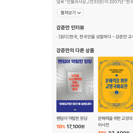
널룩 『인물과사상』(전33권)이 2007년 『한국
제4장 왜 졌는지도 모르는 사람들
펼쳐보기
정당들의 ‘쿠데타 내로남불’, 이제 그만! · 181 
강준만
인터뷰
195 ‘DJ의 오·남용’을 자제하자 · 200 ‘국민
와 증오의 블랙홀을 넘어서 · 219 김의겸의 ‘지라시
[읽다]
한국, 한국인을 성찰하다 - 강준만 교
주 · 235
강준만
의 다른 상품
팬덤이 약탈한 정당
문해력을 위한 교양국
어사전
10
17,100
%
원
10
32,400
원