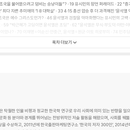
5 “조국을 물어뜯으려고 덤비는 승냥이들”? · 19 유시민의 망언 퍼레이드 · 22 “
’ 죄다 자른 추미애의 ‘1·8 대학살’ · 33 4·15 총선 압승 후 더 과격해진 ‘윤석열 
3 조국은 예수 그리스도인가? · 46 윤석열과 검찰을 악마화했다는 유시민의 고백 · 
열 · 59 “박근혜가 고딩이면 윤석열은 초딩” · 62 “윤석열은 무식·부도덕·야만·
선이었나? · 70 이재명=이순신·안중근, 윤석열=원균·이토 히로부미 · 74 민주당 
이 흐려진다 · 85
목차 더보기
 금태섭을 김남국으로 대체한 팬덤 정치 · 94 이게 정녕 젊은 30대 의원이 할 말
가? · 103 김남국은 물불을 가리지 않는 순정파인가? · 106 대선과 지방선거의
 172분, 김건희 17분”이었나? · 125 ‘알박기 인사’ 논란, 지겹지도 않나? · 13
탁월한 인물 비평과 정교한 한국학 연구로 우리 사회에 의미 있는 반향을 일으
싶다 · 146 ‘도덕적 우월감’의 저주, 민주당 성폭력 · 151 민주당의 ‘룰 전쟁’, 1
, 문화 등 분야와 경계를 뛰어넘는 전방위적인 저술 활동을 해왔으며, 사회를 
르다 · 164 ‘6월 항쟁의 주역’ 우상호 의원님께 · 169 문재인의 신매카시즘 · 174
 수상하고, 2011년에 한국출판마케팅연구소 ‘한국의 저자 300인’, 2014년에