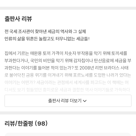
디지털로 전환되며 모습을 감춘 ‘인지세’
세금 내지 않고 쇼핑하는 방법
출판사 리뷰
주민세는 지역에 따라 다르다
부유층은 결코 세금을 많이 내지 않는다
전 국세 조사관이 찾아낸 세금의 역사와 그 실체
인류의 삶을 뒤흔든 놀랍고도 터무니없는 세금들!
epilogue
세금의 덫에 갇히지 말자
집에서 기르는 애완용 토끼 가격이 치솟자 부작용을 막기 위해 토끼세를
부과한다거나, 국민의 비만을 막기 위해 감자칩이나 탄산음료에 세금을 부
과한다는 이야기를 들어본 적이 있는가? 또 2008년 리먼 브라더스 사태
로 불어닥친 금융 위기를 이겨내기 위해 포르노세를 도입한 나라가 있다는
이야기는 어떤가? 세금이라는 관점에서 세계사를 파고드는 이 책에는 어
디서도 보기 힘들었던 흥미로운 세금과 결합한 역사 이야기들로 가득하다.
출판사 리뷰 더보기
* 엘리자베스 1세 시절 영국 해적들은 약탈품의 5분의 1을 세금으로 내면
해적 행위를 해도 좋다는 승인을 받았다. 해적에게서 거둔 막대한 세수는
유럽의 변방 국가에 불과하던 영국이 세계사의 중심 국가로 떠오르는 데
리뷰/한줄평
98
커다란 도움을 주었다.