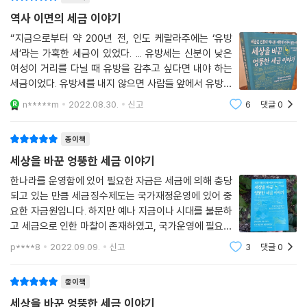
실제 세금 조사관으로 10년간 근무했던 저자는 세금의 실체를 속속들이
역사 이면의 세금 이야기
알게 되면서 현재 세금 제도가 국가의 미래를 위해 작동하고 있다고 말하
“지금으로부터 약 200년 전, 인도 케랄라주에는 ‘유방
기 어려운 현실을 목도한다. 세금에 상당히 문제가 많기 때문이다. 과연 세
세’라는 가혹한 세금이 있었다. ... 유방세는 신분이 낮은
금이 국민을 위해 쓰여 왔을까? 저자는 세금의 관점에서 역사를 돌아보며
여성이 거리를 다닐 때 유방을 감추고 싶다면 내야 하는
시대마다 나라마다 존재했던 독특하고 기이한 세금과 탄생 배경, 그것이
세금이었다. 유방세를 내지 않으면 사람들 앞에서 유방을
불러온 사건과 변화를 흥미진진하게 정리했다. 더 많은 사람이 세금에 관
가릴 수 없었다. 세액은 유방의 크기에 따라 정해졌다.”
n*****m
2022.08.30.
신고
6
댓글
0
당시에 이런 일도 있었다고 한다. 난젤라라는 한 농민의
심을 갖는 것이 이 책을 쓴 목적임을 밝히며, 특히 이번에 지구촌을 위협한
부인이자 카스트 제도의 최하층
코로나19 사태로 인해 지출된 거액의 세금이 제대로 사용되는지 감시하
종이책
고, 앞으로의 세금 징수 정책도 두 눈을 부릅뜨고 지켜봐야 하는 이유와 세
세상을 바꾼 엉뚱한 세금 이야기
금 문제를 정치가나 관료에게 맡겨두면 국가가 제대로 운영될 수 없다는
것을 똑똑히 깨달을 수 있게 한다. 국가의 방향성은 세금을 어떻게 부과하
한나라를 운영함에 있어 필요한 자금은 세금에 의해 충당
되고 있는 만큼 세금징수제도는 국가재정운영에 있어 중
느냐에 따라 흥하기도 망하기도 해온 것이 인류의 역사였다.
요한 자금원입니다. 하지만 예나 지금이나 시대를 불문하
고 세금으로 인한 마찰이 존재하였고, 국가운영에 필요한
이 책은 세금이라는 관점에서 세계사를 파고든다. ‘세금’ 하면 딱딱하고 골
자금을 거둬들이는 과정에서 세금을 징수하려는 무리와
치 아픈 느낌부터 받기 쉽지만 세금은 우리와 떼려야 뗄 수 없는 관계다. 죽
p****8
2022.09.09.
신고
3
댓글
0
세금을 회피하려는 무리 속에서 두뇌싸움이 존재하였습
음과 세금은 피할 수 없다는 이야기도 있지 않은가. 세금에 대한 지식과 교
니다. 그 결과 다양한 주거형태가 만들어지
양을 끌어올려 주는 역사를 움직인 70가지 세금 이야기 속으로 빠져 보자.
종이책
세상을 바꾼 엉뚱한 세금 이야기