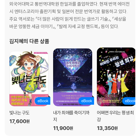
메이지 초기에 마련된 ‘토끼세’
외국어대학교 통번역대학원 한일과를 졸업하였다. 현재 번역 에이전
자전거는 부자의 상징 ‘자전거세’
시 엔터스코리아 출판기획 및 일본어 전문 번역가로 활동하고 있다.
전시에도 음주가무를 즐기겠다면 ‘유흥음식세’
주요 역서로는 『더 많은 사람이 읽게 만드는 글쓰기 기술』, 『세상을
모든 표에 부과된 ‘운임세’
바꾼 엉뚱한 세금 이야기』, 『발레 자세 교정 핸드북』 등이 있다.
이발과 파마는 사치 행위 ‘특별행위세’
온천에 들어가려면 ‘입욕세’
김지혜
의 다른 상품
도쿄에서 숙박하려면 ‘숙박세’
골프는 아무나 하나 ‘골프장 이용세’
절과 신사를 건들면 안 되지 ‘고도 보존 협력세’
인구 좀 늘려 봅시다 ‘원룸세’
도시 거주민이 된 걸 환영해요 ‘도시계획세’
비상식적인 일본의 ‘소비세’
PART 4 인류를 위한 ‘괴상한 세금’
빛나는 구도
내가 최애를 죽이기까
어쩌면 우리는 평생 최
노블레스 오블리주를 실천한 ‘부유세’
지
강
17,600
쌀 대신 부과한 ‘지방특산물세’
원
11,900
13,350
사회보험의 기능을 담다 ‘조세’
원
원
국민이 잘 살아야 한다 ‘지조 개정’