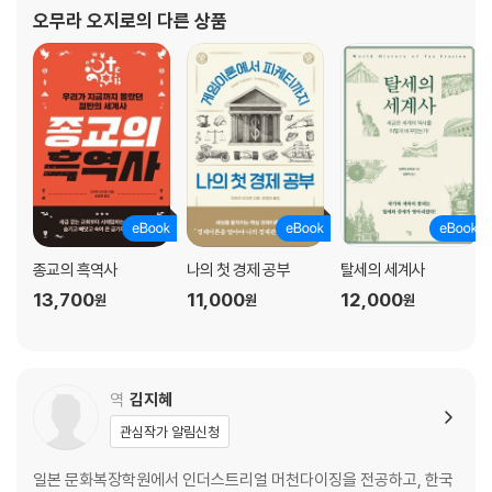
한 사실 나열이 아닌 복잡한 이해관계 속 숨겨진 역사의 민낯을 간결
오무라 오지로
의 다른 상품
아무나 멋진 수염을 기를 수 없다 ‘수염세’
하고 흥미롭게 담아내려 고군분투한다. 주요 저서로는 《
결혼하지 않고 혼자 살겠다면 ‘독신세’
철은 아무나 다룰 수 없다 ‘철세’
거센 반발을 초래한 중국의 ‘월병세’
분뇨는 국가 수익 ‘공중화장실’
난로가 많을수록 부자 ‘난로세’
창문의 개수대로 부과된 ‘창문세’
코기의 꼬리는 유죄 ‘개 꼬리세’
PART 3 일본의 ‘황당한 세금’
종교의 흑역사
나의 첫 경제 공부
탈세의 세계사
13,700
11,000
12,000
원
원
원
전투에서 지켜 줄게 ‘전쟁 회피세’
대단한 성을 보여줄게 입장세’
오두막도 건물이다 ‘동별전’
좁고 기다란 집을 짓자 ‘지구전’
역
김지혜
배의 디자인을 바꾼 ‘출입국세’
관심작가 알림신청
분뇨까지 세금을 부과한 ‘분뇨세’
서양 서적을 독점하겠다는 발상 ‘양서세’
일본 문화복장학원에서 인더스트리얼 머천다이징을 전공하고, 한국