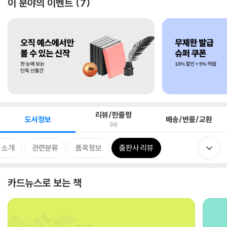
이 분야의 이벤트
7
리뷰/한줄평
도서정보
배송/반품/교환
98
 소개
관련분류
품목정보
출판사 리뷰
카드뉴스로 보는 책