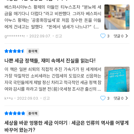
베스파시아누스 황제의 아들인 티누스조차 “분뇨에 세
금을 매기다니 더럽다.”라고 비판했다. 그러자 베스파시
아누스 황제는 '공중화장실세'로 처음 징수한 돈을 아들
에게 건네고는 말했다. “돈에서 냄새가 나느냐?” (p.9
9) 요즘 세금과 관련된 역사서를 많이 읽는 것 같다. 다
g********r
2022.09.07.
신고
3
댓글
0
른 리뷰에서도 한 말이지만, 그만큼 세금은 우리의 역사
에 깊이 관여하고, 역사를 바꾸기도
종이책
나쁜 세금 정책들, 재미 속에서 진실을 읽는다!
이 책은 일본 쇠퇴의 직접적 추진 가속기가 된 세계에서
가장 악질적인 소비세라는 간접세의 도입으로 신음하는
자국 국민들에게 제발 정신 차리고 적극적인 세금 정책 참
여와 감시를 하라고 일본 전(前)국세청 조사관 출신의 저
자가 흥미를 통해 세금이 국민의 생활을 어떻게 조작하는
k**u
2022.09.03.
신고
3
댓글
0
지 알려주려는 저작이라 할 수 있다. 세금제도와 정책은
나라를 가리지 않는 국민 생활에 직결되는 공
종이책
세상을 바꾼 엉뚱한 세금 이야기 : 세금은 인류의 역사를 어떻게
바꾸어 왔는가?