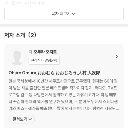
영국을 번영시킨 ‘해적세’
네덜란드와 포르투갈 독립의 주역 ‘소비세’
목차 더보기
프랑스 혁명의 방아쇠를 당긴 ‘농민세’
미국으로 유럽인의 이주를 도운 ‘택스 헤이븐’
미국 독립운동의 시발점은 ‘탈세’
저자 소개
2
미국 독립운동의 불을 지핀 ‘신문세’
로스차일드 가문의 몰락을 주도한 ‘상속세’
망하는 지름길을 택한 귀족의 ‘면세’
저
오무라 오지로
오닌의 난을 부른 ‘대출세’
관심작가 알림신청
이 길을 가려거든 돈을 내시오 ‘통행세’
돈으로 직접 내지 않은 세금 ‘간접세’
Ohjiro Omura,おおむら おおじろう,大村 大次郞
달달함으로 군함과 무기를 사다 ‘설탕세’
일본 국세청에서 10년간 세무조사관으로 근무했다. 현재는 60여 권
이 넘는 책을 출간한 일본 베스트셀러 작가이자 잡지, 라디오, TV프
PART 2 세계를 뒤흔든 ‘기막힌 세금’
로그램 감수 등 다방면에서 활약하고 있는 자유기고가다. 학생 때부
터 꾸준히 경제와 역사를 연구해 왔으며, 두 분야 모두에서 스테디셀
영주와의 첫날 밤 때문에 생긴 ‘초야세’
러와 베스트셀러를 배출했다. 특히 역사 분야에서는 평범한 사람도
가슴을 가리고 싶거든 ‘유방세’
폭넓은 시각으로 세상의 흐름을 예측하도록 돕는 역사평론가로 평가
펼쳐보기
다른 종교를 믿는 벌 ‘이교도세’
받는다. 주로 부의 관점에서 바라본 인류의 발자취를 소개하며, 단순
이슬람의 포교 정책 ‘인두세’