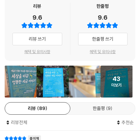
* 로마는 유대인을 대상으로 이교도세를 부과했고 이후에도 이름을 바꿔
리뷰
한줄평
가며 계속 이어졌다. 유대교의 구약성경에서는 대부업으로 이익을 얻는 행
9.6
9.6
위를 금지했지만 11세기 한 랍비가 국왕과 귀족에게 세금을 내야 하므로
금융업을 금하지 않는다는 새로운 해석을 내놓으면서 유대인들은 대거 고
리대금업을 생업으로 삼기 시작했다. 현대의 거대한 유대계 금융자본도 이
리뷰 쓰기
한줄평 쓰기
런 역사적 배경 때문이다.
혜택 및 유의사항
혜택 및 유의사항
* 무적함대의 비용이 부담스러웠던 18세기 스페인은 지금의 부가세와 비
슷한 ‘알카발라’를 도입했다. 하지만 스페인 지배 아래에 있던 네덜란드와
포르투갈에서는 이에 반발하여 무장봉기를 일으켰고 독립전쟁으로 이어
43
졌다.
더보기
* 200여 년 전 영국 식민지 인도의 케랄라주에는 역사상 가장 터무니없는
3
세금이 여성에게 부과됐다. 바로 유방세다. 신분이 낮은 여성이 거리에서
리뷰
89
한줄평
9
유방을 가리려면 세금을 내야 했던 것이다. 세액은 유방의 크기에 따라 정
해졌다. 말도 안 되는 이러한 세금이 생겨난 원인은 무자비한 영국의 식민
리뷰전체
추천순
지 수탈 행위였다. 참혹했던 유방세는 한 아름다운 여인이 자신의 가슴을
도려내며 저항할 때까지 이어졌다.
종이책