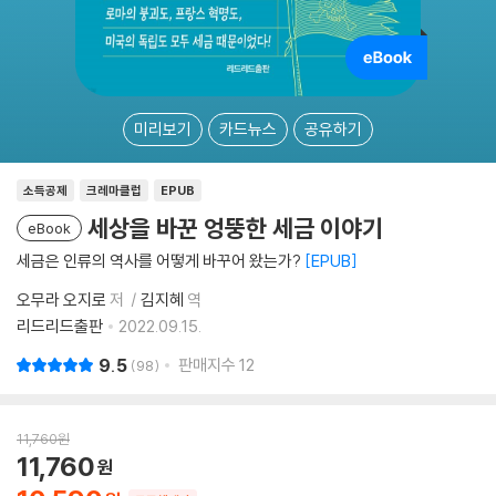
미리보기
카드뉴스
공유하기
소득공제
크레마클럽
EPUB
세상을 바꾼 엉뚱한 세금 이야기
eBook
세금은 인류의 역사를 어떻게 바꾸어 왔는가?
EPUB
오무라 오지로
저
김지혜
역
리드리드출판
2022.09.15.
9.5
판매지수
12
98
11,760
원
11,760