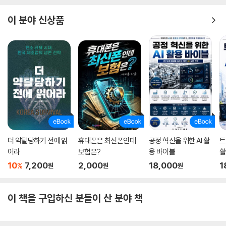
이 분야 신상품
더 약탈당하기 전에 읽
휴대폰은 최신폰인데
공정 혁신을 위한 AI 활
트
어라
보험은?
용 바이블
활
10
7,200
2,000
18,000
1
%
원
원
원
이 책을 구입하신 분들이 산 분야 책