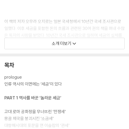
이 책의 저자 오무라 오지로는 일본 국세청에서 10년간 국세 조사관으로
일했다. 이후 세금을 포함한 돈의 흐름과 관련된 30여 권의 책을 펴내 수많
은 독자의 사랑을 받았다. 10년간 국세 조사관으로 일하며 세금의 실체를
알게 됐고, 고대와 현대를 가로지르며 역사의 이면에 자리한 세금을 파헤
소개 더보기
쳤다. 이 책은 로마의 몰락부터 프랑스 혁명, 미국의 독립까지 역사를 바꾼
세금부터 중세의 초야세와 러시아의 수염세, 중국의 독신세, 영국의 난로
세와 창문세 등 온갖 기이하고 놀라운 세금 이야기를 풀어놓는다. 읽다 보
목차
면 골치 아프고 거부감만 느껴지던 세금 이야기가 이렇게 신기하고 재미있
을 수도 있구나 하는 생각이 들 정도다. 세금에 대한 지식과 교양을 끌어올
prologue
려 주는 역사를 바꾼 70가지 세금 이야기가 펼쳐진다. 마지막 페이지를 덮
인류 역사의 이면에는 ‘세금’이 있다
을 때쯤에는 세금에 대한 진면목을 알게 됨과 동시에 세계사에 대한 깊은
통찰과 미래를 내다볼 수 있는 관점도 얻게 될 것이다.
PART 1 역사를 바꾼 ‘놀라운 세금’
고대 로마 공화정을 무너뜨린 ‘전쟁세’
몽골 제국을 붕괴시킨 ‘소금세’
대항해시대의 포문을 연 이슬람의 ‘관세’