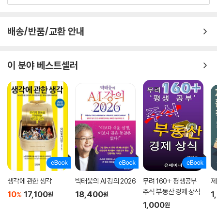
배송/반품/교환 안내
이 분야 베스트셀러
생각에 관한 생각
박태웅의 AI 강의 2026
무려 160+ 평생공부
제
주식 부동산 경제 상식
10
17,100
18,400
1
%
원
원
1,000
원