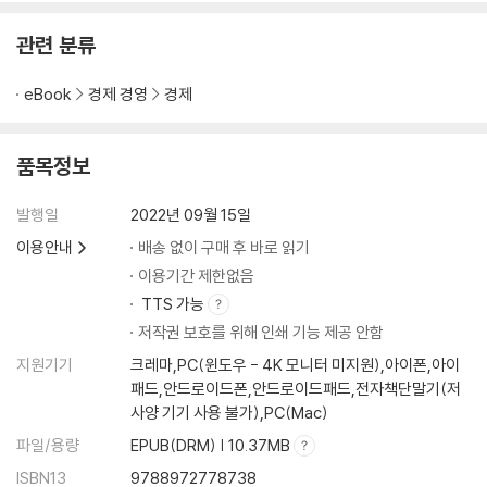
일본의 쇠퇴가 한 눈에 보인다 ‘사치세’
이탈리아를 위기에서 구해낸 ‘포르노세’
관련 분류
런던의 교통체증을 없앤 ‘교통체증세’
개를 키우는 사람에게 부과된 ‘견세’
eBook
경제 경영
경제
상속세만큼 걷힌다 ‘담뱃세’
비만을 방지하는 ‘감자칩세’
품목정보
맹렬한 반대에 부딪힌 ‘소다세’
덴마크에서 실패한 ‘비만세’
발행일
2022년 09월 15일
PART 5 알아두면 약이 되는 ‘위대한 세금’
이용안내
배송 없이 구매 후 바로 읽기
이용기간 제한없음
부자도 피해 갈 수 없는 ‘재산세’
TTS 가능
일본의 회계 연도가 4월에 시작하는 이유
저작권 보호를 위해 인쇄 기능 제공 안함
청일전쟁 승리의 주역 ‘주세’
지원기기
크레마,PC(윈도우 - 4K 모니터 미지원),아이폰,아이
히틀러의 세금 개혁 ‘원천징수’
패드,안드로이드폰,안드로이드패드,전자책단말기(저
탈세를 막아라 ‘국세국 사찰부’
사양 기기 사용 불가),PC(Mac)
맥주 업계는 세금 피할 길을 알고 있다
파일/용량
EPUB(DRM) | 10.37MB
초고층 아파트가 절세 포인트다
ISBN13
9788972778738
사기로 번 돈에도 부과되는 세금