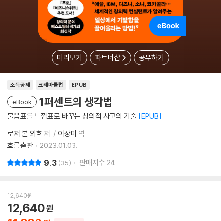
미리보기
파트너샵
공유하기
소득공제
크레마클럽
EPUB
1퍼센트의 생각법
eBook
물음표를 느낌표로 바꾸는 창의적 사고의 기술
EPUB
로저 본 외흐
저
이상미
역
흐름출판
2023.01.03.
9.3
판매지수
24
35
12,640
원
12,640