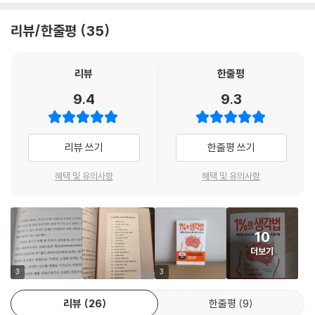
모터스의 전 회장 알프레드 슬론이다.
리뷰/한줄평
35
“투표합시다.”라고 말했다. 표결이 시작되고 각 임원은 안건에 모두 ‘찬
성’표를 던졌다. 슬론 회장의 차례가 되자 그가 말했다. “저까지 찬성 표를
던지면 만장일치가 되겠군요. 그런 이유로 저는 다음 달까지 이 안건 상정
리뷰
한줄평
을 미루겠습니다. 우리가 모두 같은 생각을 하고 있다는 것이 마음에 들지
9.4
9.3
않는군요.”(-본문 중에서)
모두가 같은 생각을 한다는 것을 정말 바람직하다고 볼 수 있을까? 모든 것
리뷰 쓰기
한줄평 쓰기
엔 장단점이 존재하고 그것을 바라보는 사람도 각기 가치 판단을 내리는
기준이 다르다. 그럼에도 모두가 한목소리를 낸다는 것은 ‘집단 사고’의 늪
혜택 및 유의사항
혜택 및 유의사항
에 빠졌다는 이야기가 되기도 한다. 『1%의 생각법』은 남들과 다른 선택을
하는 데 두려워하지 않고 자신의 생각을 피력함으로써 집단 사고 상황에서
벗어나는 창의적 사고 방법이 담겨 있다. 정말 합리적인 선택지는 다양한
10
의견이 반영되고, 여러 대안이 마련된 것이다. 다른 사람의 의견에 지나치
더보기
게 얽매이지 않고 마음속 생각을 재미있고 강력하게 이야기하는 20가지
현명한 바보 전략을 소개한다.
3
3
리뷰
26
한줄평
9
생활 속 궁금증을 1퍼센트의 사고법으로 승화시킨다