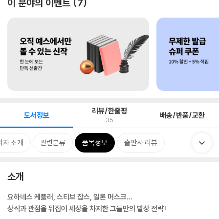
이 분야의 이벤트
7
리뷰/한줄평
도서정보
배송/반품/교환
35
저자 소개
관련분류
품목정보
출판사 리뷰
소개
요하네스 케플러, 스티브 잡스, 일론 머스크…
상식과 관점을 뒤집어 세상을 차지한 그들만의 발상 전략!