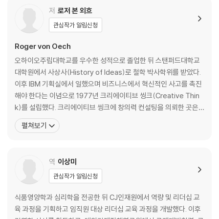
6장. 뒤집어 질문하기
저
로저 본 외흐
7장. 규칙을 일부러 어겨라
관심작가 알림신청
8장. ‘만약에’ 효과
9장, 모호함을 즐겨라
Roger von Oech
10장. 분명하게 보라
오하이오주립대학교를 우수한 성적으로 졸업한 뒤 스탠퍼드대학교
11장. 망각을 이용하라
대학원에서 사상사(History of Ideas)로 철학 박사학위를 받았다.
12장. 당연한 것은 한물간 것
이후 IBM 기획실에서 일했으며 비즈니스에서 혁신적인 사고를 촉진
13장. 사랑을 버려라
해야 한다는 이념으로 1977년 크리에이티브 씽크(Creative Thin
14장. 레트로가 영감이 된다
k)를 설립했다. 크리에이티브 씽크에 창의력 컨설팅을 의뢰한 곳은
15장. 제대로 돌아가지 않는 것을 찾아라
애플, 구글, 마이크로소프트, IBM, 소니부터 컬럼비아 픽처스, 디즈
펼쳐보기
16장. 자신을 속이지 마라
니, 심지어 미항공우주국에 이르기까지 다양하다. 전 세계 수많은 사
17장. 나는 무식하다!
람들이 그의 세미나를 듣고 그가 만든 제품을 사용하며 창의력을 향
18장. 의도하지 않은 부분까지 생각하라
상시켰다. 창의력 컨설턴트, 작가, 강사,
역
이상미
19장. 뻔뻔함이란 무기
20장. 환상을 버려라
관심작가 알림신청
제3부. 당신만의 현명한 바보 전략 활용하기
식품영양학과 심리학을 전공한 뒤 CJ인재원에서 역량 및 리더십 교
육 과정을 기획하고 임직원 대상 리더십 교육 과정을 개발했다. 이후