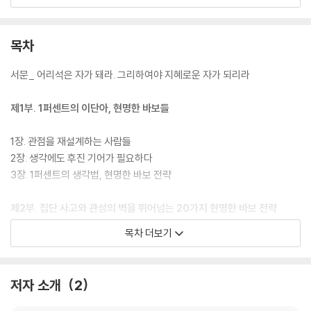
이라고 하던 우주를 날아가는 비디오게임 ‘블래스타’를 개발해 판매했으며
로켓 연료를 만들어 자신이 만든 로켓에 넣고 시험 발사를 한 적도 있다고
한다.
목차
이 책은 20가지 창의적 사고의 전환 기술을 활용해 잠자고 있는 창의력까
서문_ 어리석은 자가 돼라. 그리하여야 지혜로운 자가 되리라
지 깨우고 일상에서 기발함을 끌어올리는 방법을 알려준다. “새로운 시도
를 하고 자기 생각을 솔직하게 말”하는 방법, “절대적인 제도나 관습”처럼
제1부. 1퍼센트의 이단아, 현명한 바보들
지배적인 패러다임을 깨는 방법 등을 통해 새로이 닥치는 문제들에 다양한
해결책을 찾을 수 있을 것이다.
1장. 관점을 재설계하는 사람들
2장. 생각에도 후진 기어가 필요하다
3장. 1퍼센트의 생각법, 현명한 바보 전략
제2부. 집단 사고와 관성의 벽을 뛰어넘는 20가지 현명한 바보 전략
목차 더보기
1장. 대세를 거스른다
2장. 위기 대응 근육을 키워라
3장. 유머의 힘
저자 소개
2
4장. 두 번째 정답이 있는가
5장. 일을 놀이처럼, 놀이를 일처럼