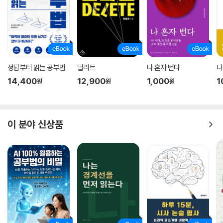
7. 규칙을 일부러 어겨라 : 일곱 번째는 규칙을 일부러 어김으로써 정해진
규율에 의문을 제기해보는 것이다. “너무 많은 규칙을 흡수해버리면 참신
한 발상”을 떠올리기가 어려워진다.
8. ‘만약에’ 효과 : 여덟 번째는 ‘만약에 말이야’라는 질문으로 사고의 폭을
정답부터 읽는 공부법
딜리트
나 혼자 번다
나
넓히는 것이다. 이 간단한 한 문장은 조금 독특해 보일 수도 있지만 어떤 글
14,400
12,900
1,000
1
원
원
원
보다 상상력을 풍부하게 하는 데 도움이 된다.
9. 모호함을 즐겨라 : 체코 작가, 밀란 쿤데라는 말했다. “모호함이 클수록
즐거움도 커진다.”라고 말이다. 이는 “상상력을 제한하지 않도록 모호한
이 분야 신상품
방식으로 문제를” 바라보는 것이 제한된 사고의 틀을 깨는 하나의 방법이
됨을 역설한다.
10. 분명하게 보라 : 열 번째는 분명한 것을 봄으로써 바로 눈앞에 있는 유
용한 아이디어를 알아채라고 한다. 문제나 상황에서 한 발짝 물어나서 “여
기서 가장 분명하다고 말할 수 있는 것”은 무엇일지 질문해봐야 한다.
11. 망각을 이용하라 : “이미 알고 있는 지식을 잊어버”림으로써 새로운 통