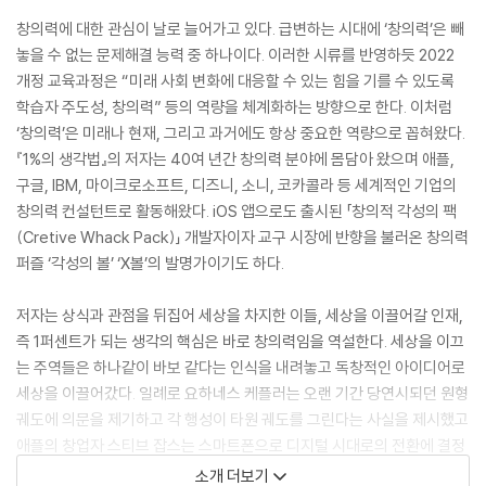
창의력에 대한 관심이 날로 늘어가고 있다. 급변하는 시대에 ‘창의력’은 빼
놓을 수 없는 문제해결 능력 중 하나이다. 이러한 시류를 반영하듯 2022
개정 교육과정은 “미래 사회 변화에 대응할 수 있는 힘을 기를 수 있도록
학습자 주도성, 창의력” 등의 역량을 체계화하는 방향으로 한다. 이처럼
‘창의력’은 미래나 현재, 그리고 과거에도 항상 중요한 역량으로 꼽혀왔다.
『1%의 생각법』의 저자는 40여 년간 창의력 분야에 몸담아 왔으며 애플,
구글, IBM, 마이크로소프트, 디즈니, 소니, 코카콜라 등 세계적인 기업의
창의력 컨설턴트로 활동해왔다. iOS 앱으로도 출시된 「창의적 각성의 팩
(Cretive Whack Pack)」 개발자이자 교구 시장에 반향을 불러온 창의력
퍼즐 ‘각성의 볼’ ‘X볼’의 발명가이기도 하다.
저자는 상식과 관점을 뒤집어 세상을 차지한 이들, 세상을 이끌어갈 인재,
즉 1퍼센트가 되는 생각의 핵심은 바로 창의력임을 역설한다. 세상을 이끄
는 주역들은 하나같이 바보 같다는 인식을 내려놓고 독창적인 아이디어로
세상을 이끌어갔다. 일례로 요하네스 케플러는 오랜 기간 당연시되던 원형
궤도에 의문을 제기하고 각 행성이 타원 궤도를 그린다는 사실을 제시했고
애플의 창업자 스티브 잡스는 스마트폰으로 디지털 시대로의 전환에 결정
적인 역할을 했다. 테슬라 최고경영자 일론 머스크는 어릴 때 모두가 망상
소개 더보기