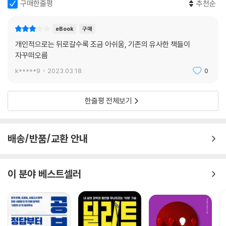
구매한줄평
추천순
3. 유머의 힘 : 협상이든 다른 사람과의 관계든 유머를 통해 어떤 주제에 대
eBook
구매
해 신선한 방식으로 생각할 가능성을 열어두라는 것이 세 번째이다. 가벼
개인적으로는 뒤로갈수록 조금 아쉬움, 기존의 유사한 책들이
운 농담은 심각한 상황에서도 분위기를 풀어준다.
자꾸떠오름
4. 두 번째 정답이 있는가 : 네 번째는 답이 하나만 있다는 사고방식에서 벗
k*****9
2023.03.18.
0
어나 두 번째 정답을 찾는 노력을 가해야 한다고 한다. 어떤 문제이든 “정
답이 두 개 이상이 있”다고 여겨야 한다는 것이다. 프랑스 철학자 에밀 오
한줄평 전체보기
귀스트 샤르티에는 말했다. “당신이 가진 유일한 아이디어보다 더 위험한
것은 없다”라고 말이다.
배송/반품/교환 안내
5. 일을 놀이처럼, 놀이를 일처럼 : 다섯 번째는 계속해서 ‘왜’라는 질문을
하며 끈질기게 질문을 하라고 한다. 이로써 “일을 놀이처럼, 놀이를 일처
럼” 행할 수 있다. 문제를 놀이처럼 가지고 놀아야 한다.
이 분야 베스트셀러
6. 뒤집어 질문하기 : 현명한 바보가 되어 뒤집어 질문함으로써 평소에 보
지 못했던 것을 보고, 평소에 알아차리지 못했던 것을 볼 수 있기를 권하는
것이 여섯 번째이다.