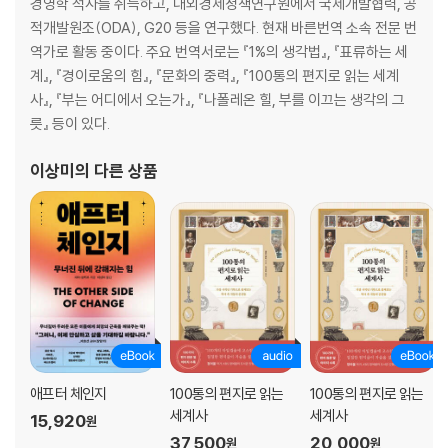
1장. 나의 전략을 예언처럼 활용하기
경영학 석사를 취득하고, 대외경제정책연구원에서 국제개발협력, 공
2장. 일상의 리추얼로 삼기
적개발원조(ODA), G20 등을 연구했다. 현재 바른번역 소속 전문 번
3장. 즐겨라!
역가로 활동 중이다. 주요 번역서로는 『1%의 생각법』, 『표류하는 세
4장. 마지막 한마디
계』, 『경이로움의 힘』, 『문화의 중력』, 『100통의 편지로 읽는 세계
사』, 『부는 어디에서 오는가』, 『나폴레온 힐, 부를 이끄는 생각의 그
릇』 등이 있다.
이상미
의 다른 상품
애프터 체인지
100통의 편지로 읽는
100통의 편지로 읽는
세계사
세계사
15,920
원
37,500
20,000
원
원