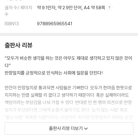
글자 수/ 페이지
약 9.1만자, 약 2.9만 단어, A4 약 58쪽
수
ISBN13
9788965965541
출판사 리뷰
“모두가 비슷한 생각을 하는 것은 아무도 제대로 생각하고 있지 않은 것이
다”
만장일치를 긍정적으로 인식하는 사회에 질문을 던진다!
안건이 만장일치로 통과되면 사람들은 기뻐한다. 모두가 한마음 한뜻으로
지지하는 만큼 실패할 리 없다고 생각하기 때문이다. 혹은 실패하더라도
책임이라는 부담감을 나눠 가질 수 있다. 반대로 단 한 명의 의견으로 만장
일치가 무산된다면 그에게 눈총이 쏠리기도 한다. ‘눈치 없는 사람’ 혹은
‘별난 사람’ ‘독특한 사람’이라는 시선이다. 하지만 만장일치가 되려는 순간
무언가 잘못 되었다는 판단을 내리고 안건 상정을 미룬 사람이 있다. 미국
출판사 리뷰 더보기
최초의 경영인이자 세계사에서 가장 잘 알려진 전문경영인 모델, 제너럴