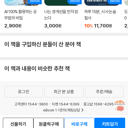
찰력을 가질 수 있다고 말한다. 지식은 너무나도 훌륭한 자원이지만 적절
한 시기에 알고 있는 지식을 잊어버리는 것 또한 새로운 시각을 얻는 데 중
AI 100% 활용하는 공
나는 경계선을 먼저 읽
하루 15분, 시사 논술
도
요한 기술이다.
부법의 비밀
는다
필사
0
2,900
3,000
10
11,700
2
%
원
원
원
12. 당연한 것은 한물간 것 : 당연하게 여기는 것들에 의문을 제기해야 한다
고 한다. 아무도 ‘왜’ 이것을 하는지 모르고 무작정 따라하곤 하는데 그래서
이 책을 구입하신 분들이 산 분야 책
는 창의적 발상을 저하할 뿐이다.
13. 사랑을 버려라 : 열세 번째는 윌리엄 포크너의 말을 인용한다. “글을 쓸
때 애지중지하는 네 사랑을 죽여라.”라고 말이다. 어떤 아이디어에 애착을
이 책과 내용이 비슷한 추천 책
가지기 시작하면 다른 좋은 대안을 보지 못할 수 있다는 점을 지적한다.
14. 레트로가 영감이 된다 : 열네 번째는 어느 단계에서 버려졌던 아이디어
로그인
최근 본 상품
주문/배송
가 지금 단계에는 또한 지금 시대에는 유효할 수 있음을 지적한다. 영감과
해결책이 필요한가? 그렇다면 과거를 살펴보는 것도 유용할 것이다.
고객센터 1544-3800
티켓 1544-6399
중고샵 1566-4295
eBook 1:1문의/채팅상담
15. 제대로 돌아가지 않는 것을 찾아라 : 열다섯 번째는 “제대로 돌아가지
예스이십사(주) 사업자 정보
않는 것”을 봄으로써 예리함을 갖추라고 권한다. 분별력을 기르고 대상을
선물하기
원클릭구매
바로구매
카트담기
날카롭게 관찰하는 데서 색다른 관점을 발견할 수 있다.
이용약관
개인정보처리방침
청소년보호정책