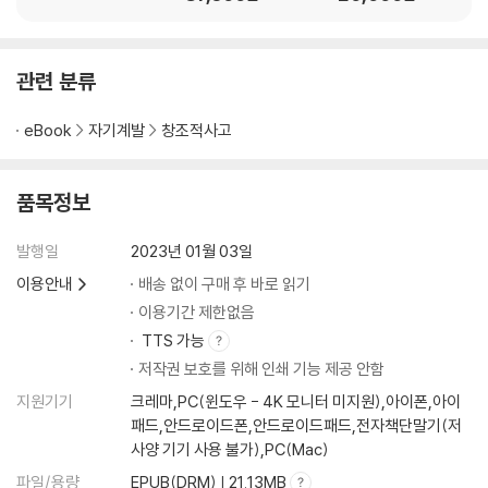
관련 분류
eBook
자기계발
창조적사고
품목정보
발행일
2023년 01월 03일
이용안내
배송 없이 구매 후 바로 읽기
이용기간 제한없음
TTS 가능
저작권 보호를 위해 인쇄 기능 제공 안함
지원기기
크레마,PC(윈도우 - 4K 모니터 미지원),아이폰,아이
패드,안드로이드폰,안드로이드패드,전자책단말기(저
사양 기기 사용 불가),PC(Mac)
파일/용량
EPUB(DRM) | 21.13MB