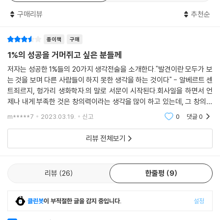
창의적 사고로 성공에 다가가는 20가지 사고전환의 기술
구매리뷰
추천순
『1%의 생각법』은 일상에서 떠오르는 물음표를 느낌표, 즉 확신으로 바꾸
종이책
구매
는 1퍼센트의 사고 전략을 제시하고 있다. 종종 떠오르는 ‘의아함’ ‘궁금증’
등을 접어두는 것은 스스로 창의력을 저하시키는 것이나 다름없다. 세계적
1%의 성공을 거머쥐고 싶은 분들께
인 기업의 창의력 컨설턴트 로저 본 외흐는 다년간의 창의적 사고 노하우
저자는 성공한 1%들의 20가지 생각전술을 소개한다."발견이란 모두가 보
를 압축해 일상에서 이 궁금증을 묻지 않고 서랍에서 꺼내는 방법 20가지
는 것을 보며 다른 사람들이 하지 못한 생각을 하는 것이다" - 알베르트 센
를 구체적으로 제시하고 있다.
트죄르지, 헝가리 생화학자.의 말로 서문이 시작된다.회사일을 하면서 언
제나 내게 부족한 것은 창의력이라는 생각을 많이 하고 있는데, 그 창의력
1. 대세를 거스른다 : 창의력을 끌어올리는 전략 첫 번째는 집단 사고에서
이 책을 읽다 보면 생기기는 하는 것인지 늘 의문이었다.말 그대로 크리에
m*****7
2023.03.19.
신고
0
댓글
0
이티브함을 가지려
벗어나 대세를 거스르는 것이다. “생각을 공유하고 적극적으로 제안을 해
줄 사람”인 ‘현명한 바보’가 되어 보기를 권하며 다수의 의견에 동의하고
리뷰 전체보기
있다면 당신도 제대로 된 사고를 하고 있는 것인지 한 번 더 고민이 필요하
다.
리뷰
26
한줄평
9
2. 위기 대응 근육을 키워라 : 대세를 거스르는 용기를 위해, 즉 무리에 맞
서기 위해서는 두 번째, 위기 대응 근육을 키울 필요가 있다. “다른 사람들
클린봇
이 부적절한 글을 감지 중입니다.
설정
의 의견에 지나치게 신경을 쓴다면” 엉뚱한 의견을 내는 데 어려움을 겪게
된다.