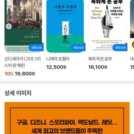
오디세이아 (고대 그리
니체의 초월자
독하게 돈 공부
내
스어 완역본)
12,500
16,100
1
원
원
10
19,800
%
원
상세 이미지