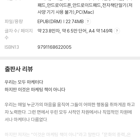
패드,안드로이드폰,안드로이드패드,전자책단말기(저
사양 기기 사용 불가),PC(Mac)
파일/용량
EPUB(DRM) | 22.74MB
글자 수/ 페이지
약 23.8만자, 약 6.5만 단어, A4 약 149쪽
수
ISBN13
9791168622005
출판사 리뷰
우리는 모두 마케터다
하지만 이것은 마케팅 책이 아니다
우리는 매일 누군가의 마음을 움직여 그들이 어떠한 행동을 취하게끔 하고
자 노력한다. 그런 면에서 우린 모두 사적인 차원에서나 직업적인 차원에
서나 마케터나 다름없다.
하지만 저자는 “이것은 마케팅 책이 아니”라고 말한다. 『문화의 중력』은