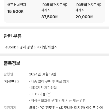
애프터 체인지
100통의 편지로 읽는
100통의 편지로 읽는
세계사
세계사
15,920
원
37,500
20,000
원
원
관련 분류
eBook
경제 경영
마케팅/세일즈
품목정보
발행일
2024년 01월 19일
이용안내
배송 없이 구매 후 바로 읽기
이용기간 제한없음
TTS 가능
저작권 보호를 위해 인쇄 기능 제공 안함
지원기기
크레마,PC(윈도우 - 4K 모니터 미지원),아이폰,아이