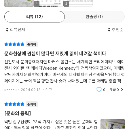
리 잡고 있다.
4
2
리뷰
12
한줄평
1
저자의 설명에 의하면 문화는 우리의 정체성(우리가 누구인지)에 뿌리를
두고 있는 의미 형성 체계이다. 그리고 이 체계는 ‘우리가 세상을 보는 방
리뷰전체
추천순
식’, ‘구성원들끼리 공유된 삶의 방식’, ‘공유된 표현의 창조물’이라는 세 가
지 요소로 이루어져 있다. 이러한 문화의 체계를 이해한다면, 우리는 그 영
종이책
향력을 이용해 사람들을 자극할 수 있다.
문화현상에 관심이 많다면 재밌게 읽어 내려갈 책이다
저자는 애플과 나이키, 비욘세, 파타고니아, 버드와이저 등 다채롭고 인상
신간도서 문화중력저자인 마커스 콜린스는 세계적인 크리에이티브 에이
적인 사례들을 제시하는데, 이 중 다수는 저자가 직접 관여하고 경험했던
전시 와이든 앤 케네디Wieden Kennedy의 전략책임자였으며, 마케팅
사례다. 성공한 브랜드들은 치열한 경쟁 속에서도 두터운 고객 충성도를
담당자이자 문화 번역가이다. 비욘세의 디지털 마케팅 전략을 담당했다.첫
유지한다. 그 비결은 무엇일까? 바로 ‘회중’에 주목했다는 점이다. 청중은
페이지에는 ☆이 책을 향한 찬사 ☆가 나와 있는데 구글 마케팅 총괄 책임
제품이 무엇인지에 따라 구매하는 성향이 있는 반면, 회중은 자신이 누구
자, 디즈니 미디어&엔터테인먼트 총괄 마케팅부사장[설득의 심리학] 저
s****o
2024.02.13.
신고
0
댓글
0
자 로버트 치알디니북미 맥
인지에 따라 제품을 구매하는 성향이 있다. 가령 많은 아웃도어 의류 브랜
드들이 ‘코트가 따뜻하다’를 내세우며 청중에게 소비를 강요했다면, 파타
종이책
고니아는 회중들이 공유하는 신념인 ‘깨끗한 등반’을 바탕으로 회중이 스
[문화의 중력]
스로 움직이도록 유도했다. 이로써 파타고니아 제품을 산다는 건 단순한
소비를 넘어 일종의 문화적 행위가 된다. 즉 청중은 기능 때문에 제품을 구
백범 김구선생이 '오직 가지고 싶은 것은 높은 문화의 힘
이다.'라는 말을 한적이 있다. 그만큼 문화의 힘이 놀랍다
매하고, 회중은 자신이 가진 신념의 증거로 제품을 구매한다. 그리고 이 회