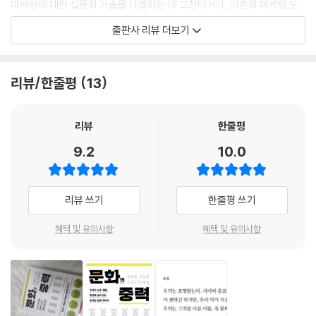
마케팅에 대한 실용적 기술을 나열하는 데 그친다거나, 기존의 마케팅 도
서들이 다뤄왔던 지점을 고루하게 반복하지 않는다. 저자는 비슷한 세계관
출판사 리뷰 더보기
을 공유하는 사람들이 활발하게 기능하면 어떤 일이 일어나는지, 그리고
아이디어나 제품, 명분을 가진 사람들은 어떻게 문화의 영향력을 활용해서
대중이 함께 행동하도록 영감을 주는지에 주목했다. 즉 이 책은 마케팅 너
리뷰/한줄평
13
머에 있는 보다 근본적인 영역을 건드린다. 그것은 지금 이 순간에도 우리
를 끌어당기고 있는 문화의 힘에 관한, 그리고 사람에 관한 이야기다.
리뷰
한줄평
애플, 비욘세, 나이키, 파타고니아에서 포착한 법칙
9.2
10.0
마케팅 책의 새로운 지평을 열다
저자 마커스 콜린스는 마케팅 박사학위를 취득해 미시간대학교 로스 경영
리뷰 쓰기
한줄평 쓰기
대학원에서 마케팅을 가르치고 있으며, 광고회사 와이든앤케네디의 전략
총괄을 담당한 마케팅 분야의 베테랑이다. 『문화의 중력』은 저자가 그동안
혜택 및 유의사항
혜택 및 유의사항
축적해온 모든 지식과 경력을 집대성한 첫 책이다. 출간 즉시 아마존 베스
트셀러 및 2023년 아마존 비즈니스/리더십 ‘최고의 도서’, 싱커스50이 선
정한 2023년 ‘최고의 경영서’ 자리에 오른 이 책은, 로버트 치알디니, 조나
버거 등의 대가들을 비롯해 구글, 디즈니, 스포티파이, 맥도날드, 레딧 등
유명 브랜드 마케터들의 찬사를 받으며 마케팅 분야의 새로운 바이블로 자