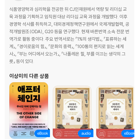
식품영양학과 심리학을 전공한 뒤 CJ인재원에서 역량 및 리더십 교
육 과정을 기획하고 임직원 대상 리더십 교육 과정을 개발했다. 이후
경영학 석사를 취득하고, 대외경제정책연구원에서 국제개발협력, 공
적개발원조(ODA), G20 등을 연구했다. 현재 바른번역 소속 전문 번
역가로 활동 중이다. 주요 번역서로는 『1%의 생각법』, 『표류하는 세
계』, 『경이로움의 힘』, 『문화의 중력』, 『100통의 편지로 읽는 세계
사』, 『부는 어디에서 오는가』, 『나폴레온 힐, 부를 이끄는 생각의 그
릇』 등이 있다.
이상미
의 다른 상품