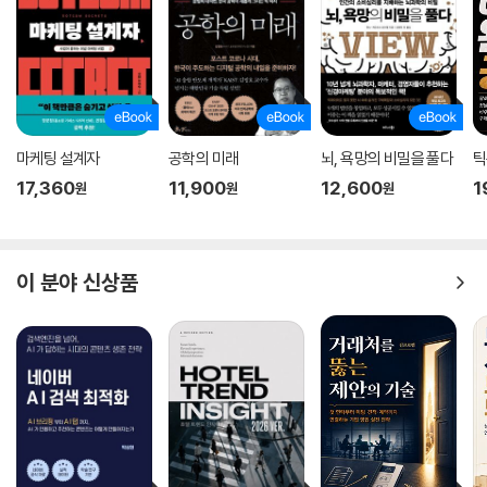
마케팅 설계자
공학의 미래
뇌, 욕망의 비밀을 풀다
틱
17,360
11,900
12,600
1
원
원
원
이 분야 신상품