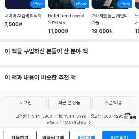
네이버 AI 검색 최적화
Hotel Trend Insight
거래처를 뚫는 제안의
도
2026 Ver.
기술
가
7,500
원
11,900
19,000
1
원
원
이 책을 구입하신 분들이 산 분야 책
이 책과 내용이 비슷한 추천 책
로그인
최근 본 상품
주문/배송
고객센터 1544-3800
티켓 1544-6399
중고샵 1566-4295
eBook 1:1문의/채팅상담
예스이십사(주) 사업자 정보
선물하기
원클릭구매
바로구매
카트담기