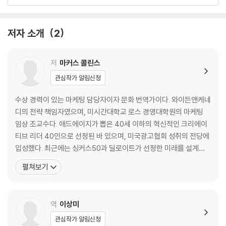
감사의 말
참고문헌
저자 소개
2
저
마커스 콜린스
관심작가 알림신청
수상 경력이 있는 마케팅 담당자이자 문화 번역가이다. 와이든앤케네
디의 전략 책임자였으며, 미시간대학교 로스 경영대학원의 마케팅
임상 조교수다. 애드에이지가 뽑은 40세 이하의 혁신적인 크리에이
티브 리더 40인으로 선정된 바 있으며, 미국광고협회 성취의 전당에
입성했다. 최근에는 싱커스50과 딜로이트가 선정한 미래를 설계할
가능성이 가장 높은 아이디어를 가진 사상가 30인으로 구성된 2023
펼쳐보기
년 레이더 목록에 포함되었다. 구글의 ‘리얼톤’ 기술, 메이드 인 아메
리카 뮤직 페스티벌, 브루클린 네츠 등의 출시와 성공은 콜린스의 전
략과 창의적 기여 덕분이다. 광고 분야에 종사하기 전에는
역
이상미
관심작가 알림신청