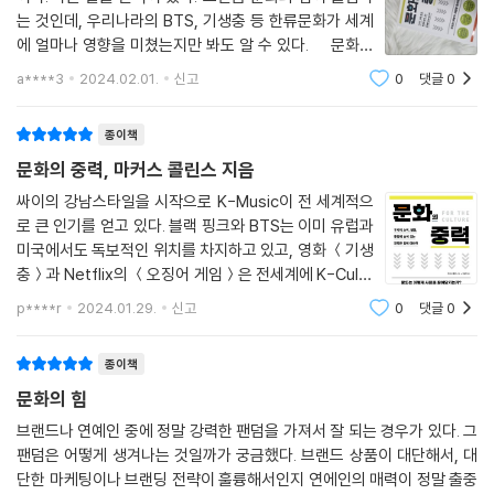
는 것인데, 우리나라의 BTS, 기생충 등 한류문화가 세계
중을 사로잡는 브랜드가 살아남는다.
에 얼마나 영향을 미쳤는지만 봐도 알 수 있다. 문화는
사람들이 어떠한 행동을 하도록 촉구한다. 우리는 부모로
사람의 마음을 움직이고 싶다면,
a****3
2024.02.01.
신고
0
댓글
0
서 자식에게 공부나 어떤 행동을 하게 만들고 싶고, 마케
저 밑바닥에서 그들을 끌어당기는 문화의 힘에 주목하라!
터로서 고객들이 상
종이책
『문화의 중력』은 7개의 파트로 구성되어 있다. 먼저 1장에서 문화의 기원
문화의 중력, 마커스 콜린스 지음
과 체계에 대해 탐구한 후, 2장에서 문화가 사람들을 움직이는 데 그토록
싸이의 강남스타일을 시작으로 K-Music이 전 세계적으
강력한 영향력을 가지는 이유를 ‘회중’이라는 개념을 중심으로 조명한다.
로 큰 인기를 얻고 있다. 블랙 핑크와 BTS는 이미 유럽과
3장과 4장에서는 문화의 힘을 활용하는 방법을 구체적인 사례들과 함께
미국에서도 독보적인 위치를 차지하고 있고, 영화 ＜기생
소개했다. 일단 회중을 설정했다면, 제품의 장점이나 기능 대신 당신의 신
충＞과 Netflix의 ＜오징어 게임＞은 전세계에 K-Cultu
념과 가치관에 대한 ‘복음’을 전하는 데에 집중해야 한다. 또한 이렇게 복음
re를 알렸고, 요즈음에는 또한 K-Food로 알려진 한국의
p****r
2024.01.29.
신고
0
댓글
0
을 전하는 과정에서 사람들이 메시지를 어떻게 해석하고 의미를 만드는지
전통적인 음식 문화가 전 세계에 고급 및 건강 식으로 알
역시 면밀히 따져야 한다. 이어 5장에서는 문화 코드를 잘못 해석하면 어
려져 큰 반향을 일으키고 있다. 경제학 관
종이책
떤 일이 일어나는지에 대해, 6장에서는 빠르게 변화하고 있는 세상에서 문
화의 흐름을 어떻게 탐색할 수 있는지에 대해 살펴보았다. 마지막 7장에서
문화의 힘
는 문화의 영향력을 활용할 때 반드시 따르는 ‘책임’에 대한 이야기로 이 책
브랜드나 연예인 중에 정말 강력한 팬덤을 가져서 잘 되는 경우가 있다. 그
을 마무리한다. 즉 우리는 문화가 우리를 위해 무엇을 할 수 있는지뿐만 아
팬덤은 어떻게 생겨나는 것일까가 궁금했다. 브랜드 상품이 대단해서, 대
니라, 우리가 문화를 위해 무엇을 할 수 있는지도 고려해야 한다는 것이다.
단한 마케팅이나 브랜딩 전략이 훌륭해서인지 연에인의 매력이 정말 출중