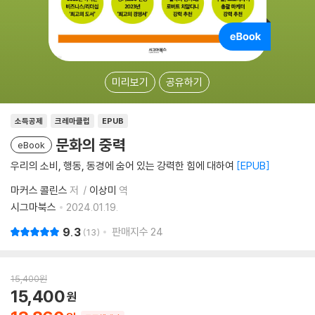
미리보기
공유하기
소득공제
크레마클럽
EPUB
문화의 중력
eBook
우리의 소비, 행동, 동경에 숨어 있는 강력한 힘에 대하여
EPUB
마커스 콜린스
저
이상미
역
시그마북스
2024.01.19.
9.3
판매지수
24
13
15,400
원
15,400