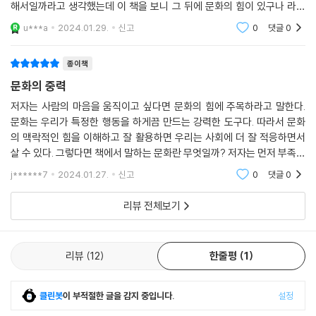
해서일까라고 생각했는데 이 책을 보니 그 뒤에 문화의 힘이 있구나 라는
제이지는 2001년 정규앨범의 수록곡 〈Izzo(H.O.V.A.)〉에서 “나는 내 문
것을 알게 되었다. 거꾸로 말해서 어떤 문화를 만들어 낼 수 있다면 내 브랜
u***a
2024.01.29.
신고
0
댓글
0
드의 팬덤이
화를 위해 이것을 한다(I do this for my culture)”라고 선언했다. 원서
의 제목(For the Culture)과 직결되기도 하는 이 문구는 곧 힙합에서 주
종이책
류 언어가 되었고 위대한 대중문화 시대정신을 상징하게 되었다. 제이지의
문화의 중력
선언처럼 우리 역시 문화를 위해, 즉 우리가 자신을 동일시하는 독특한 문
화를 위해 이 일을 하고 있다. 따라서 우리가 소비하는 제품, 우리가 채택하
저자는 사람의 마음을 움직이고 싶다면 문화의 힘에 주목하라고 말한다.
문화는 우리가 특정한 행동을 하게끔 만드는 강력한 도구다. 따라서 문화
는 행동, 우리가 숭배하는 브랜드에 대한 문화의 영향력을 충분히 활용하
의 맥락적인 힘을 이해하고 잘 활용하면 우리는 사회에 더 잘 적응하면서
려면, 우리는 문화를 보다 넓은 시야로 바라봐야 한다. 문화에 대해 더 잘
살 수 있다. 그렇다면 책에서 말하는 문화란 무엇일까? 저자는 먼저 부족이
이해할수록 우리의 통찰력은 더 풍부해지고, 이를 통해 우리는 사람의 마
라는 개념을 등장시킨다. 옛날의 부족은 혈연으로 맺어진 지리적인 한계안
음을 움직이게끔 하는 빛나는 아이디어를 창출해낼 수 있다. 한 세기를 아
j******7
2024.01.27.
신고
0
댓글
0
에서 생각, 의식,
우르는 방대한 자료와 깊은 통찰력을 바탕으로 한 이 책이 그 혁신의 첫걸
리뷰 전체보기
음이 되어줄 것이다. 저자는 이렇게 말한다.
“문화는 마케터뿐만 아니라 정치인, 관리자, 콘텐츠 제작자, 활동가, 성직
리뷰
12
한줄평
1
자 등 사람들을 움직이게 하는 데 관심이 있는 모든 사람에게 집단행동을
촉진하는 매우 매력적인 수단이 된다. 문화의 중력은 무의식적으로 우리
삶에 영향을 미치며, 그 불가항력에 맞서는 우리는 상대적으로 무방비 상
클린봇
이 부적절한 글을 감지 중입니다.
설정
태다. 그렇다. 당신 역시 무방비 상태다. 왜냐고? 우리 인류는 그런 식으로