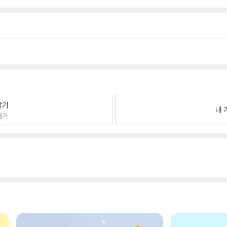
팔기
내 
불가