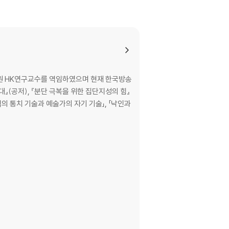
원 HK연구교수를 역임하였으며 현재 한국방송
』(공저), 『분단 극복을 위한 집단지성의 힘』
력의 통치 기술과 예술가의 자기 기술」, 「낙인과