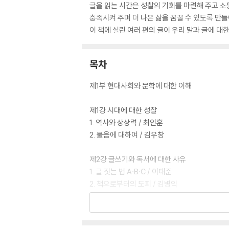
글을 읽는 시간은 성찰의 기회를 마련해 주고 소
충족시켜 주며 더 나은 삶을 꿈꿀 수 있도록 만
이 책에 실린 여러 편의 글이 우리 말과 글에 대
목차
제1부 현대사회와 문학에 대한 이해
제1강 시대에 대한 성찰
1. 역사와 상상력 / 최인훈
2. 물음에 대하여 / 김우창
제2강 글쓰기와 독서에 대한 사유
1. 글 짓는 법 A·B·C / 이태준
2. 책으로부터의 도피 / 김병익
제3강 문학에 대한 이해
1. 왜 문학은 되풀이 문제되는가 / 김현