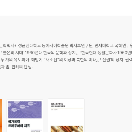
(문학박사). 성균관대학교 동아시아학술원 박사후연구원, 연세대학교 국학연구
온의 시대: 1960년대 한국의 문학과 정치』, 『한국현대 생활문화사 1960년대
두 개의 유토피아: 해방기 “새조선”의 이상과 북한의 미래」, 「‘신원’의 정치: 권
설과 법, 판례의 탄생: