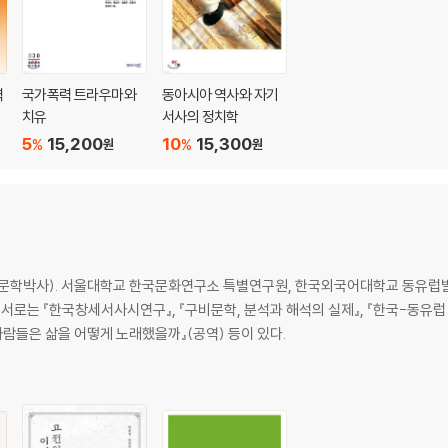
력
국가폭력 트라우마와
동아시아 역사와 자기
치유
서사의 정치학
5
15,200
10
15,300
%
%
원
원
(문학박사). 서울대학교 한국문화연구소 특별연구원, 한국외국어대학교 동유럽
로는 『한국창세서사시연구』, 『구비문학, 분석과 해석의 실제』, 『한국-동유럽
사람들은 삶을 어떻게 노래했을까』(공역) 등이 있다.