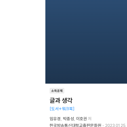
소득공제
글과 생각
도서+워크북
임유경
박종성
이호권
저
한국방송통신대학교출판문화원
2023.01.25.