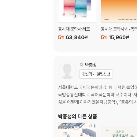
2. 유수 묘지명(兪?墓誌銘) / 이건창
제8강 묻고 답하다
1. 답전부(答田父) / 정도전
동시대 문학사 세트
동시대 문학사 4 : 폭
2. 애오잠(愛惡箴) / 이달충
5
63,840
5
15,960
%
%
원
원
제9강 빗대어 말하다
1. 도자설(盜子說) / 강희맹
2. 녹언(鹿言) / 이건창
저
박종성
관심작가 알림신청
제10강 시(詩)에 실어 말하다
1. 처지를 노래하다 / 백대붕·이옥봉
서울대학교 국어국문학과 및 동 대학원 졸업
2. 정든 이와 작별하다 / 이덕무·김정희
국방송통신대학교 국어국문학과 교수이다. 저서
3. 경치에 기대어 노래하다 / 최치원·신위
삶을 어떻게 이야기했을까』(공역), 『동유럽 
박종성
의 다른 상품
제3부 우리 말과 글에 대한 생각
제11강 말에 대한 이해