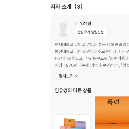
2. 비평의 언저리 / 황현산
저자 소개
3
제4강 자유로운 삶의 모색
1. 나를 잊지 않는 행복 / 나혜석
저
임유경
2. 수레바퀴 자국에 고인 물 속의 붕어 / 서경식
관심작가 알림신청
제5강 우애와 추모의 글쓰기
연세대학교 국어국문학과 및 동 대학원 졸업
1. 고(故) 이상(李箱)의 추억 / 김기림
통신대학교 국어국문학과 조교수이다. 저서로 『불
2. 김이석의 죽음을 슬퍼하면서 / 김수영
(공저) 등이 있고, 주요 논문으로 「소련기행과 
서명: 1970년대 문화 검역과 문인간첩」, 「외
펼쳐보기
제2부 옛글과의 교유
임유경
의 다른 상품
제6강 사람을 평(評)하다
1. 최칠칠전(崔七七傳) / 남공철
2. 온달전(溫達傳) / 김부식
제7강 죽은 이를 그리다
1. 홍덕보 묘지명(洪德保墓誌銘) / 박지원