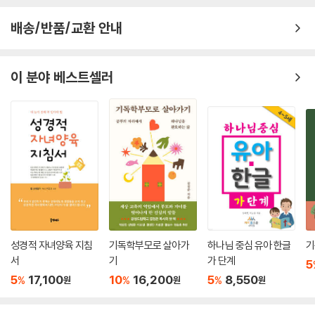
배송/반품/교환 안내
이 분야 베스트셀러
성경적 자녀양육 지침
기독학부모로 살아가
하나님 중심 유아 한글
기
서
기
가 단계
5
5
17,100
10
16,200
5
8,550
%
%
%
원
원
원