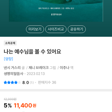
미리보기
사이즈비교
공유하기
소득공제
나는 예수님을 볼 수 있어요
양장
낸시 거스리
글
제니 브레이크
그림
이주나
역
생명의말씀사
2023.02.13.
8.0
판매지수
36
1
12,000
원
5
11,400