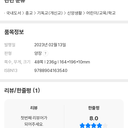
관련 분류
국내도서
종교
기독교(개신교)
신앙생활
어린이/교육/학교
품목정보
발행일
2023년 02월 13일
판형
양장
쪽수, 무게, 크기
48쪽 | 236g | 164*196*10mm
ISBN13
9788904163540
리뷰/한줄평
1
리뷰
한줄평
8.0
첫번째 리뷰어가
되어주세요.