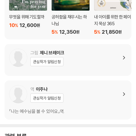
무엇을 위해 기도할까
공허함을 채우시는 하
내 아이를 위한 한 페이
나님
지 묵상 365
10
12,600
%
원
5
12,350
5
21,850
%
%
원
원
그림
제니 브레이크
관심작가 알림신청
역
이주나
관심작가 알림신청
『나는 예수님을 볼 수 있어요』역.