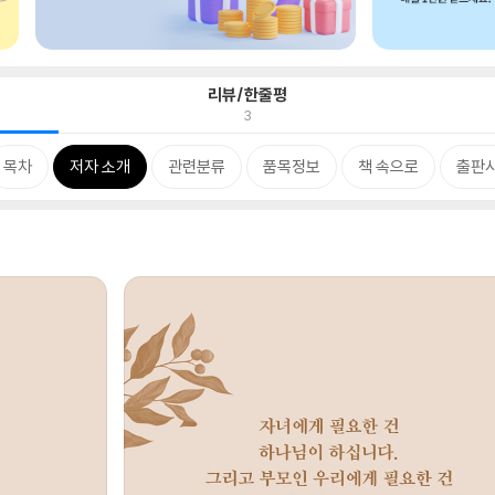
리뷰/한줄평
3
목차
저자 소개
관련분류
품목정보
책 속으로
출판사