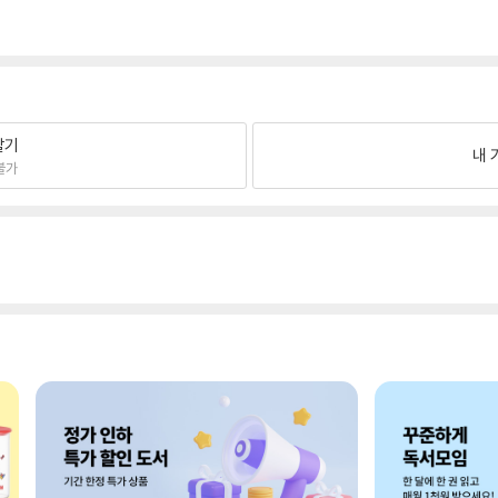
팔기
내 
불가