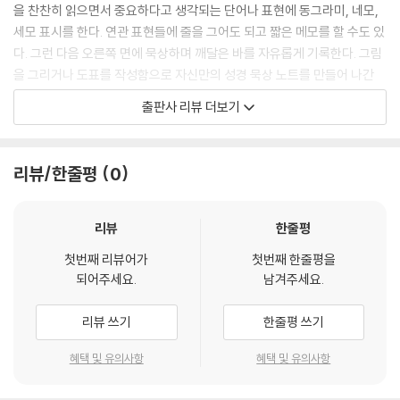
을 찬찬히 읽으면서 중요하다고 생각되는 단어나 표현에 동그라미, 네모,
세모 표시를 한다. 연관 표현들에 줄을 그어도 되고 짧은 메모를 할 수도 있
다. 그런 다음 오른쪽 면에 묵상하며 깨달은 바를 자유롭게 기록한다. 그림
을 그리거나 도표를 작성함으로 자신만의 성경 묵상 노트를 만들어 나간
다.
출판사 리뷰 더보기
■‘오직 말씀만’ 수록된 『동네세메줄성경』의 장점
리뷰/한줄평
0
1) 말씀묵상의 본질에 집중할 수 있다.
다른 사람의 해석이나 다양한 읽을거리는 때로 도움이 되기도 하지만 오히
려 말씀을 묵상하는 데 거침돌이 되거나 묵상을 제한하기도 한다. 『동네세
리뷰
한줄평
메줄성경』은 성경을 직접 보면서 하기에 성경 내용 자체에 보다 집중할 수
첫번째 리뷰어가
첫번째 한줄평을
있다.
되어주세요.
남겨주세요.
2) 신앙적 포용성이 충분하다.
보수적인 신앙이나 진보적인 신앙, 중도적인 어느 좌표의 신앙 등과 상관
리뷰 쓰기
한줄평 쓰기
없이 모든 신앙적 입장에서 활용할 수 있다.
3) 목회적 다양성을 펼칠 수 있다.
혜택 및 유의사항
혜택 및 유의사항
교단의 배경이나 목회 방향, 목회철학이 다른 모든 교회에서 사용할 수 있
는 묵상집이다.