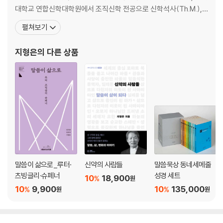
대학교 연합신학대학원에서 조직신학 전공으로 신학석사(Th.M.),
독일 보훔대학교(Ruhr Universitat Bochum)에서 교회사 및 교리
펼쳐보기
사 전공으로 신학박사(Dr.theol.) 학위를 받았다. 기독교대한성결교
회 총회장, 국민일보 논설위원, (사)남북나눔 이사장, (재)IFCJ 이사
지형은
의 다른 상품
장, 국회기도회 지도목사를
말씀이 삶으로_루터·
신약의 사람들
말씀묵상 동네세메줄
츠빙글리·슈페너
성경 세트
10
18,900
%
원
10
9,900
10
135,000
%
%
원
원