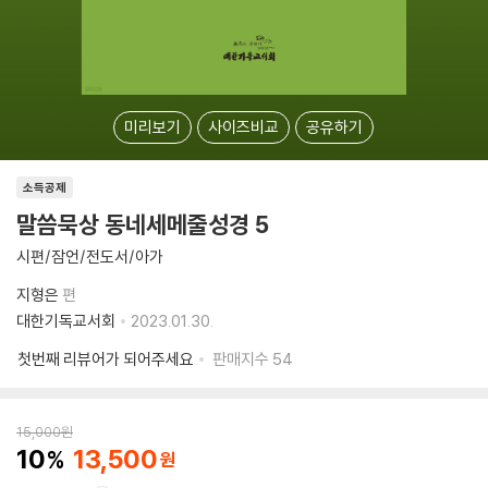
미리보기
사이즈비교
공유하기
소득공제
말씀묵상 동네세메줄성경 5
시편/잠언/전도서/아가
지형은
편
대한기독교서회
2023.01.30.
첫번째 리뷰어가 되어주세요
판매지수
54
15,000
원
10
13,500