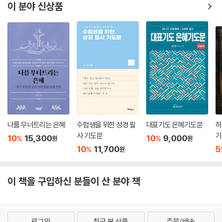
히 읽으며 주요 단어나 표현에 동그라미, 네모, 세모 등으로 표시→오른쪽
이 분야 신상품
빈 면에 묵상한 내용 자유롭게 기록→묵상 가운데 자신의 삶, 가정과 교회,
사회와 오늘의 세계에서 실천해야 할 일들을 구체적으로 기록
3) 말씀 묵상 시 주의점
― 분량이나 횟수를 중심 목표로 삼는 것
― 다른 사람과 경쟁하며 앞서려는 것
― 교회나 단체를 효율적으로 이끌어가는 수단으로 써먹는 것
― 성경이나 그에 근거한 신학적 지식의 깊이와 탁월함으로 자기 존재를
드러내는 것
나를 무너트리는 은혜
수험생을 위한 성경 필
대표기도 은혜기도문
하
사 기도문
기
10
15,300
10
9,000
%
%
원
원
10
11,700
5
%
원
이 책을 구입하신 분들이 산 분야 책
로그인
최근 본 상품
주문/배송