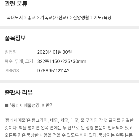
관련 분류
국내도서
종교
기독교(개신교)
신앙생활
기도/묵상
품목정보
발행일
2023년 01월 30일
쪽수, 무게, 크기
322쪽 | 150*225*30mm
ISBN13
9788951121142
출판사 리뷰
■ 『동네세메줄성경』이란?
‘동네세메줄’은 동그라미, 네모, 세모, 메모, 줄 긋기의 각 첫 글자를 연결한
것이다. 책을 펼치면 왼쪽 면에는 두 단으로 된 성경 본문이 인쇄되어 있고
오른쪽 면은 묵상한 내용을 적을 수 있도록 비어 있다. 묵상자는 왼쪽 본문