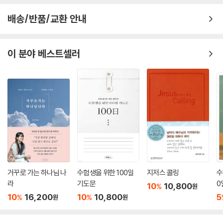
배송/반품/교환 안내
■ 『동네세메줄성경』 구성
1) 전체 10권으로 구성
이 분야 베스트셀러
성경 전체를 구약 7권, 신약 3권으로 나누어 모두 10권으로 구성했다. 1권
부터 차례로 사용하거나 신약부터 시작하거나, 또는 어떤 책을 선택해서
먼저 사용해도 상관이 없다.
2) 100개의 덩어리로 구분
창세기부터 요한계시록까지의 내용을 전체적인 흐름에 따라 100개의 덩
어리로 구분돼 있다.
다. 이 구분은 보다 깊은 성경 연구를 위한 것이다.
■ 『동네세메줄성경』 활용 방법
거꾸로 가는 하나님 나
수험생을 위한 100일
지저스 콜링
수
1) 묵상 분량
라
기도문
0
10
10,800
%
원
하루에 한 면씩(추천)
10
16,200
10
10,800
5
%
%
원
원
2) 진행
시작하면서 2-3분간 조용한 기도를 드림→왼쪽에 있는 성경 본문을 찬찬