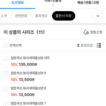
리뷰/한줄평
도서정보
배송/반품/교환
0
 소개
관련분류
품목정보
출판사 리뷰
이 상품의 시리즈
11
알림신청
전체선택
품절포함
말씀묵상 동네세메줄성경 세트
10
135,000
%
원
말씀묵상 동네세메줄성경 9
10
13,500
%
원
말씀묵상 동네세메줄성경 8
10
13,500
%
원
말씀묵상 동네세메줄성경 7