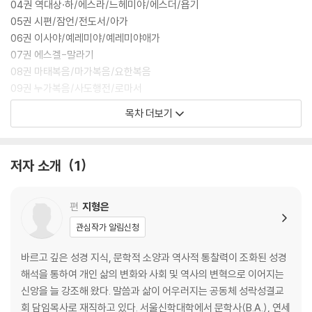
04권 역대상·하/에스라/느헤미야/에스더/욥기
05권 시편/잠언/전도서/아가
06권 이사야/예레미야/예레미야애가
07권 에스겔-말라기
08권 마태복음/마가복음/요한복음
09권 누가복음/사도행전/로마서
10권 고린도전·후서─요한계시록
목차 더보기
* 세트 구매 시 케이스, 사용설명서 증정
저자 소개
1
편
지형은
관심작가 알림신청
바르고 깊은 성경 지식, 문학적 소양과 역사적 통찰력이 조화된 성경
해석을 통하여 개인 삶의 변화와 사회 및 역사의 변혁으로 이어지는
신앙을 늘 강조해 왔다. 말씀과 삶이 어우러지는 공동체 성락성결교
회 담임목사로 재직하고 있다. 서울신학대학에서 문학사(B.A.), 연세