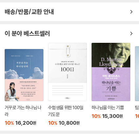
배송/반품/교환 안내
■ 『동네세메줄성경』 구성
1) 전체 10권으로 구성
이 분야 베스트셀러
성경 전체를 구약 7권, 신약 3권으로 나누어 모두 10권으로 구성했다. 1권
부터 차례로 사용하거나 신약부터 시작하거나, 또는 어떤 책을 선택해서
먼저 사용해도 상관이 없다.
2) 100개의 덩어리로 구분
창세기부터 요한계시록까지의 내용을 전체적인 흐름에 따라 100개의 덩
어리로 구분돼 있다.
다. 이 구분은 보다 깊은 성경 연구를 위한 것이다.
■ 『동네세메줄성경』 활용 방법
거꾸로 가는 하나님 나
수험생을 위한 100일
하나님을 아는 기쁨
팀
1) 묵상 분량
라
기도문
10
15,300
1
%
원
하루에 한 면씩(추천)
10
16,200
10
10,800
%
%
원
원
2) 진행
시작하면서 2-3분간 조용한 기도를 드림→왼쪽에 있는 성경 본문을 찬찬