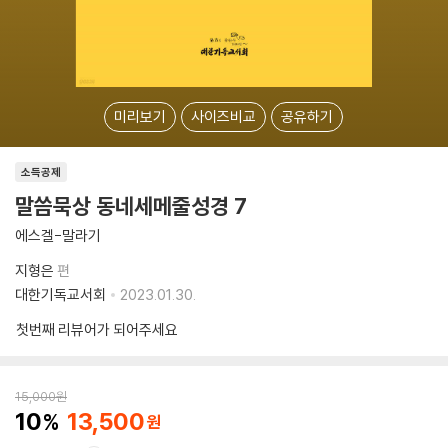
미리보기
사이즈비교
공유하기
소득공제
말씀묵상 동네세메줄성경 7
에스겔-말라기
지형은
편
대한기독교서회
2023.01.30.
첫번째 리뷰어가 되어주세요
15,000
원
10
13,500