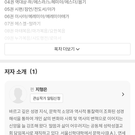
04권 역대상·하/에스라/느헤미야/에스더/욥기
05권 시편/잠언/전도서/아가
06권 이사야/예레미야/예레미야애가
07권 에스겔-말라기
08권 마태복음/마가복음/요한복음
09권 누가복음/사도행전/로마서
10권 고린도전·후서─요한계시록
목차 더보기
* 세트 구매 시 케이스, 사용설명서 증정
저자 소개
1
편
지형은
관심작가 알림신청
바르고 깊은 성경 지식, 문학적 소양과 역사적 통찰력이 조화된 성경
해석을 통하여 개인 삶의 변화와 사회 및 역사의 변혁으로 이어지는
신앙을 늘 강조해 왔다. 말씀과 삶이 어우러지는 공동체 성락성결교
회 담임목사로 재직하고 있다. 서울신학대학에서 문학사(B.A.), 연세