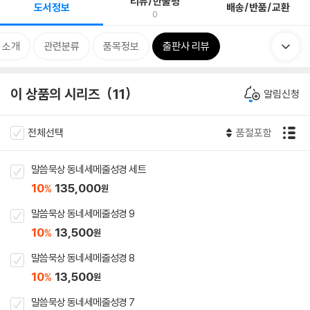
리뷰/한줄평
도서정보
배송/반품/교환
0
 소개
관련분류
품목정보
출판사 리뷰
이 상품의 시리즈
11
알림신청
전체선택
품절포함
말씀묵상 동네세메줄성경 세트
10
135,000
%
원
말씀묵상 동네세메줄성경 9
10
13,500
%
원
말씀묵상 동네세메줄성경 8
10
13,500
%
원
말씀묵상 동네세메줄성경 7