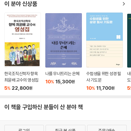
히 읽으며 주요 단어나 표현에 동그라미, 네모, 세모 등으로 표시→오른쪽
이 분야 신상품
빈 면에 묵상한 내용 자유롭게 기록→묵상 가운데 자신의 삶, 가정과 교회,
사회와 오늘의 세계에서 실천해야 할 일들을 구체적으로 기록
3) 말씀 묵상 시 주의점
― 분량이나 횟수를 중심 목표로 삼는 것
― 다른 사람과 경쟁하며 앞서려는 것
― 교회나 단체를 효율적으로 이끌어가는 수단으로 써먹는 것
― 성경이나 그에 근거한 신학적 지식의 깊이와 탁월함으로 자기 존재를
드러내는 것
한국조직신학자 향목
나를 무너트리는 은혜
수험생을 위한 성경 필
내
최윤배 교수의 영성집
사 기도문
도
10
15,300
%
원
문
5
22,800
10
11,700
5
%
%
원
원
이 책을 구입하신 분들이 산 분야 책
로그인
최근 본 상품
주문/배송