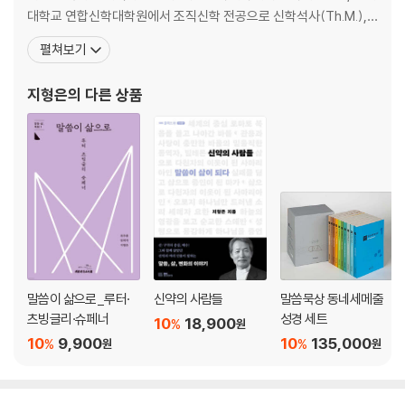
대학교 연합신학대학원에서 조직신학 전공으로 신학석사(Th.M.),
독일 보훔대학교(Ruhr Universitat Bochum)에서 교회사 및 교리
펼쳐보기
사 전공으로 신학박사(Dr.theol.) 학위를 받았다. 기독교대한성결교
회 총회장, 국민일보 논설위원, (사)남북나눔 이사장, (재)IFCJ 이사
지형은
의 다른 상품
장, 국회기도회 지도목사를
말씀이 삶으로_루터·
신약의 사람들
말씀묵상 동네세메줄
츠빙글리·슈페너
성경 세트
10
18,900
%
원
10
9,900
10
135,000
%
%
원
원