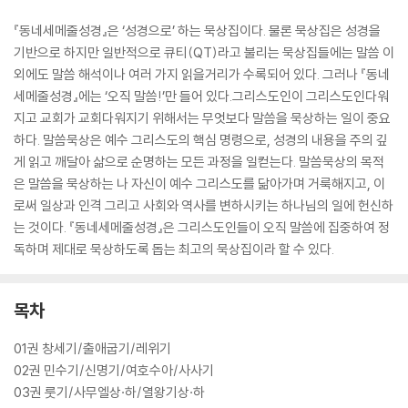
『동네세메줄성경』은 ‘성경으로’ 하는 묵상집이다. 물론 묵상집은 성경을
기반으로 하지만 일반적으로 큐티(QT)라고 불리는 묵상집들에는 말씀 이
외에도 말씀 해석이나 여러 가지 읽을거리가 수록되어 있다. 그러나 『동네
세메줄성경』에는 ‘오직 말씀!’만 들어 있다.그리스도인이 그리스도인다워
지고 교회가 교회다워지기 위해서는 무엇보다 말씀을 묵상하는 일이 중요
하다. 말씀묵상은 예수 그리스도의 핵심 명령으로, 성경의 내용을 주의 깊
게 읽고 깨달아 삶으로 순명하는 모든 과정을 일컫는다. 말씀묵상의 목적
은 말씀을 묵상하는 나 자신이 예수 그리스도를 닮아가며 거룩해지고, 이
로써 일상과 인격 그리고 사회와 역사를 변하시키는 하나님의 일에 헌신하
는 것이다. 『동네세메줄성경』은 그리스도인들이 오직 말씀에 집중하여 정
독하며 제대로 묵상하도록 돕는 최고의 묵상집이라 할 수 있다.
목차
01권 창세기/출애굽기/레위기
02권 민수기/신명기/여호수아/사사기
03권 룻기/사무엘상·하/열왕기상·하