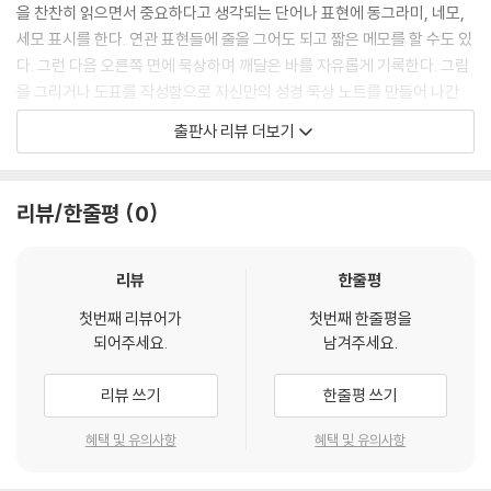
을 찬찬히 읽으면서 중요하다고 생각되는 단어나 표현에 동그라미, 네모,
세모 표시를 한다. 연관 표현들에 줄을 그어도 되고 짧은 메모를 할 수도 있
다. 그런 다음 오른쪽 면에 묵상하며 깨달은 바를 자유롭게 기록한다. 그림
을 그리거나 도표를 작성함으로 자신만의 성경 묵상 노트를 만들어 나간
다.
출판사 리뷰 더보기
■ ‘오직 말씀만’ 수록된 『동네세메줄성경』의 장점
리뷰/한줄평
0
1) 말씀묵상의 본질에 집중할 수 있다.
다른 사람의 해석이나 다양한 읽을거리는 때로 도움이 되기도 하지만 오히
려 말씀을 묵상하는 데 거침돌이 되거나 묵상을 제한하기도 한다. 『동네세
리뷰
한줄평
메줄성경』은 성경을 직접 보면서 하기에 성경 내용 자체에 보다 집중할 수
첫번째 리뷰어가
첫번째 한줄평을
있다.
되어주세요.
남겨주세요.
2) 신앙적 포용성이 충분하다.
보수적인 신앙이나 진보적인 신앙, 중도적인 어느 좌표의 신앙 등과 상관
리뷰 쓰기
한줄평 쓰기
없이 모든 신앙적 입장에서 활용할 수 있다.
3) 목회적 다양성을 펼칠 수 있다.
혜택 및 유의사항
혜택 및 유의사항
교단의 배경이나 목회 방향, 목회철학이 다른 모든 교회에서 사용할 수 있
는 묵상집이다.