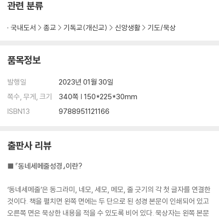
관련 분류
국내도서
종교
기독교(개신교)
신앙생활
기도/묵상
품목정보
발행일
2023년 01월 30일
쪽수, 무게, 크기
340쪽 | 150*225*30mm
ISBN13
9788951121166
출판사 리뷰
■ 『동네세메줄성경』이란?
‘동네세메줄’은 동그라미, 네모, 세모, 메모, 줄 긋기의 각 첫 글자를 연결한
것이다. 책을 펼치면 왼쪽 면에는 두 단으로 된 성경 본문이 인쇄되어 있고
오른쪽 면은 묵상한 내용을 적을 수 있도록 비어 있다. 묵상자는 왼쪽 본문