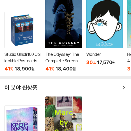
Studio Ghibli 100 Col
The Odyssey: The
Wonder
Fl
lectible Postcards :
Complete Screenpl
4
30
17,570
%
원
스튜디오 지브리 엽서 1
ay
41
18,900
41
18,400
3
%
%
원
원
00장 세트 (소장용 포
스트 카드 박스 세트)
이 분야 신상품