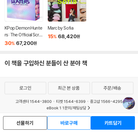
KPop Demon Hunte
Marc by Sofia
rs: The Official Scre
15
68,420
%
원
en Comic Boxed Se
30
67,200
%
원
t
이 책을 구입하신 분들이 산 분야 책
로그인
최근 본 상품
주문/배송
고객센터 1544-3800
티켓 1544-6399
중고샵 1566-4295
eBook 1:1문의/채팅상담
예스이십사(주) 사업자 정보
선물하기
바로구매
카트담기
이용약관
개인정보처리방침
청소년보호정책
PC버전
회사소개
거래처관계자께