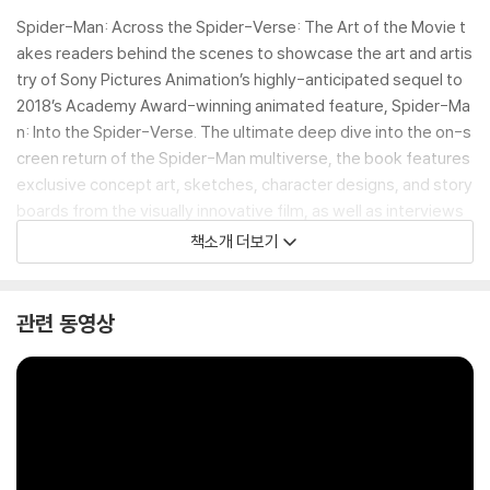
Spider-Man: Across the Spider-Verse: The Art of the Movie t
akes readers behind the scenes to showcase the art and artis
try of Sony Pictures Animation’s highly-anticipated sequel to
2018’s Academy Award-winning animated feature, Spider-Ma
n: Into the Spider-Verse. The ultimate deep dive into the on-s
creen return of the Spider-Man multiverse, the book features
exclusive concept art, sketches, character designs, and story
boards from the visually innovative film, as well as interviews
with key creators such as writers/producers Phil Lord and Chri
책소개 더보기
stopher Miller, who offer insights into their creative process.
관련 동영상