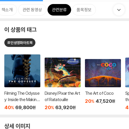
책소개
관련 동영상
관련분류
품목정보
이 상품의 태그
#인생영화아트북
Filming The Odysse
Disney/Pixar the Art
The Art of Coco
S
y: Inside the Making
of Ratatouille
t
20
47,520
%
원
of Christopher Nola
he
40
69,800
20
63,920
4
%
%
원
원
n's Modern Epic
'
더
상세 이미지