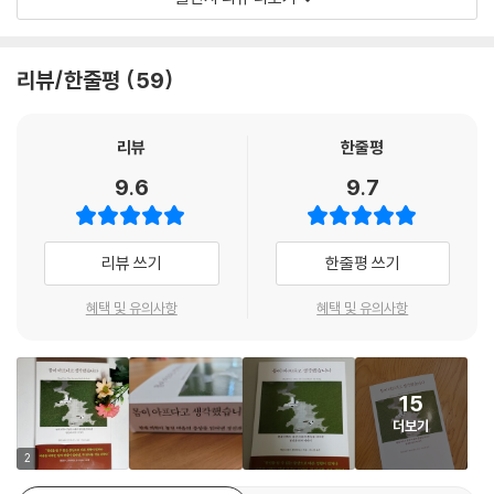
라지지 않는다. 분명히 존재하는데 원인을 알 수 없는 증상은 환자에게 두
려움을 안긴다. 여기에 ‘건강염려증이다’, ‘예민하다’ 등등 주변에서 아픈
것 자체를 의심하기도 한다. 아픔을 이해받지 못한 환자의 불편한 심리 상
리뷰/한줄평
59
태는 더욱 악화되고, 몸에 나타나는 고통도 이에 따라 더욱 심화된다.
이처럼 현대 의학의 사각지대에 놓인 환자들의 마음을 들여다보고 그들의
리뷰
한줄평
아픔을 치유하는 정신과 의사의 이야기 《몸이 아프다고 생각했습니다(원
9.6
9.7
제: Head First, 심심刊)》가 출간되었다. 이 책을 쓴 앨러스테어 샌트하우
스는 런던 종합병원의 정신과 의사로, 20년 넘게 수천 명이 넘는 환자를 치
료해왔다. 내과 의사 출신이었던 저자는 종합병원의 응급실을 거쳐 내과
리뷰 쓰기
한줄평 쓰기
진료소에서 근무하며, 몸이 아픈 사람들의 증상을 살피고 진단명에 따라
치료하고 처방하는 일을 했다. 그러나 수많은 환자들을 진료하면서, 점차
혜택 및 유의사항
혜택 및 유의사항
신체검사만으로는 해결되지 않는 문제가 많으며 질병의 심리적 측면을 무
시하면 안 된다는 것을 깨달았다. 그는 환자 한 사람 한 사람의 이야기를 들
으며 진정으로 그들의 몸과 마음 모두를 치유하는 의사가 되고 싶다는 생
15
각에 정신과 의사가 되기로 결심한다. 이후 저자는 종합병원의 정신과 진
더보기
료소에서, 병원 내 각종 분과에서 증상의 원인을 알아내지 못한 환자들의
정신을 감정하는 일을 하게 된다. 이 일을 통해 건강은 신체적 측면과 심리
2
적 측면 양측이 모두 적용되며, 두 요소가 서로 영향을 주고받는 것이라는