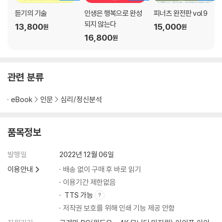
듣기의 기술
인생은 행복으로 완성
피너츠 완전판 vol.9
되지 않는다
13,800
15,000
원
원
16,800
원
관련 분류
eBook
인문
심리/정신분석
품목정보
발행일
2022년 12월 06일
이용안내
배송 없이 구매 후 바로 읽기
이용기간 제한없음
TTS 가능
저작권 보호를 위해 인쇄 기능 제공 안함