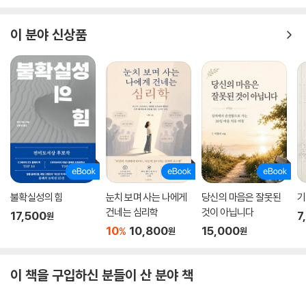
애가 통증의 원인이었다. 그에게 필요한 것은 잦은 검사가 아닌, 항불안제
처방과 심리 상담이었다(265쪽). 당뇨를 평생 관리해야 한다는 현실에서
이 분야 신상품
도피하느라 지병을 방치해 건강이 악화된 한 환자는, 스스로 자신의 상황
을 객관적으로 볼 수 있도록 저자가 던진 질의응답을 통해 조금씩 마음을
열고 자신을 받아들일 수 있게 되었다. 이렇게 내면을 진정으로 이해하는
치료 과정을 밟은 환자들은 자신의 내면을 마주하고, 신체적 고통에서 벗
어났을 뿐만 아니라 더 나은 삶을 가꿀 수 있게 되었다.
질병의 신체적 원인과 심리적 원인은 구분할 수 있는가
현대 의학이 말하는 ‘건강’의 범위
이 책은 환자의 심리 상태가 신체 상태에 대한 인식, 지속적인 건강관리, 더
불확실성의 힘
눈치 보며 사는 나에게
당신의 마음은 잘못된
기
나아가 삶을 유지하는 방식에 큰 영향을 미친다는 것을 과학적 근거를 통
건네는 심리학
것이 아닙니다
17,500
7
원
해 밝힌다. 이를테면 스트레스를 받은 후 두통을 느끼는 것은 심리적인 고
10
10,800
15,000
%
원
원
통이 몸까지 전이되어 나타나는 현상 중 일상적인 경우에 속한다. 그러나
일시적이고 가벼운 증상이더라도, 증상을 느끼는 당사자가 이를 어떻게 인
이 책을 구입하신 분들이 산 분야 책
식하느냐에 따라 증상과 고통이 더욱 심화될 수도 있다. 실제로 환자가 자
신의 증상이 심각한 것 같다고 사전에 선입견을 가질 경우 더욱 아프다고