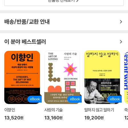
한줄평 전체보기
리적?사회적 압박의 결과일 가능성을 외면하는 길을 택하는 것이다.(54
~55쪽)
배송/반품/교환 안내
마음의 치유는 단순히 질병 치료를 위한 것만은 아니다. 한 사람이 삶을 살
아가는 방식, 태도를 좌우하고 더 나은 삶을 누릴 수 있는 토대가 된다. 이
책은 저자가 만난 다양한 사연과 증상을 지닌 환자들의 이야기를 총 18장
이 분야 베스트셀러
으로 나누어, 각 사례에 등장하는 환자들이 어떻게 마음을 마주하고 삶을
바꾸어 나갔는지 보여준다. 주변에서 흔히 볼 수 있는 만성피로(111쪽)나
신경성 두통 환자(362쪽)부터, 세상이 두려워 집에 틀어박힌 광장공포증
환자(37쪽), 외모 강박으로 건강이 망가진 거식증 환자(225쪽), 자신의
삶을 방치하다 병세가 악화된 당뇨 환자(285쪽), 자기혐오와 우울로 먹는
것을 멈출 수 없었던 비만 환자(151쪽), 심지어 보살핌을 받고 싶어 일부러
몸을 망가뜨렸던 환자(185쪽)까지, 각양각색의 이유로 종합병원을 찾은
환자들의 이야기가 수록되어 있다.
이 책은 환자들이 가지고 있던 심리적 문제를 파악해 그들에게 진정으로
이향인
사랑의 기술
말하지 않고 말하기
죽
필요한 것이 무엇인지 찾아내고, 환자에게 적합한 방법을 제시해 고통에서
13,520
13,160
19,200
1
원
원
원
벗어나는 과정을 담고 있다. 매일 끔찍한 흉통을 앓았지만 신체검사에서
아무런 이상을 찾아내지 못한 한 환자는 납치 후 후유증으로 인한 불안장