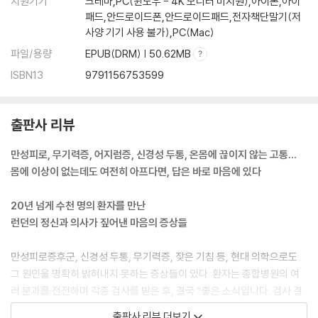
지원기기
크레마,PC(윈도우 - 4K 모니터 미지원),아이폰,아이
패드,안드로이드폰,안드로이드패드,전자책단말기(저
사양 기기 사용 불가),PC(Mac)
파일/용량
EPUB(DRM) | 50.62MB
ISBN13
9791156753599
출판사 리뷰
만성피로, 무기력증, 어지럼증, 신경성 두통, 온몸에 끊이지 않는 고통…
몸에 이상이 없는데도 여전히 아프다면, 답은 바로 마음에 있다
20년 넘게 수천 명의 환자를 만난
런던의 정신과 의사가 짚어낸 마음의 증상들
만성피로증후군, 신경성 두통, 무기력증, 잦은 기침 등, 현대 의학으로도
그 원인을 명확히 밝혀내지 못하는 증상들이 있다. 환자는 종합병원의 여
러 분과를 전전하며 각종 검사를 받은 후, 결국 “좋은 소식입니다. 검사 결
과 완전히 정상이에요”라는 답을 듣는다. 하지만 환자의 증상과 불안은 사
출판사 리뷰 더보기