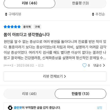
리뷰
46
한줄평
13
것을 깨달았다고 저자는 말한다.
구매리뷰
추천순
이 책은 저자가 만났던 수많은 환자들의 이야기를 묶어낸 책으로, 종합병
원 정신과를 찾아온 환자들이 겪었던 증상과 마음속에 숨은 아픔, 그리고
종이책
구매
그들을 치료하는 과정을 생생하게 보여준다. 저자는 마음의 고통이 어떻게
몸으로 이어지는지, 무엇이 그 고통을 더욱 깊게 하는지, 고통에서 벗어나
몸이 아프다고 생각했습니다
려면 어떤 과정이 필요한지 의학적인 시선으로 예리하게 살핀다. “환자가
원인을 알 수 없는 증상으로 여러 병원을 돌아다니며 진료를 받은 적이 있
무슨 병에 걸렸는지 고민하지 말고 그 병이 어떤 사람에게 생기는지 고민
다. 통증이라기 보다는 증상이었는데 저림과 마비, 설명하기 어려운 감각
하라”고 말한 영국 의학자 윌리엄 오슬러의 말처럼, 이 책은 우리의 성격과
이상 증상이었다. 여러가지 검사를 해도 별다른 이상이 없다는 결과만 나
정신 건강이 어떻게 우리의 삶을 좌우하는지 새로운 관점으로 접근하게 도
왔고 결국에는 건강염려증, 신체화증상을 설명하며 정신적인 문제일 수도
와주는, 치유와 회복을 위한 첫걸음과도 같은 책이다.
있다는 소견을 들었다. 그러면서 최근 크게 신경쓰거나 스트레스 받은 경
l****3
2023.08.02.
신고
0
댓글
0
험이 있는지 물어
마음의 고통은 어떻게 몸의 고통으로 이어지는가
리뷰 전체보기
고통에서 벗어나 온전한 삶으로 향하는 치유와 회복의 여정
저자가 속한 종합병원에서 정신과는 ‘원인 불명의 증상’으로 고통 받는 환
리뷰
46
한줄평
13
자들이 가장 마지막으로 찾는 곳이다. 환자들을 만나 그들이 어떤 일을 겪
었고 마음 상태가 어떤지 당사자의 이야기에 귀를 기울이며 치료한 결과,
클린봇
이 부적절한 글을 감지 중입니다.
설정