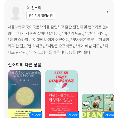
자들의 정신감정을 맡아온 저자가 그동안 만난 여러 환자
역
신소희
관심작가 알림신청
서울대학교 국어국문학과를 졸업하고 출판 편집자 및 번역가로 일해
왔다. 『내가 왜 계속 살아야 합니까』, 『야생의 위로』, 『우먼 디자인』,
『맨 인 스타일』, 『여행에 나이가 어딨어?』, 『첫사랑은 블루』, 『완벽한
커피 한 잔』, 『밴 라이프』, 『사랑은 오프비트』, 『세계 예술 지도』, 『피
너츠 완전판』, 『개와 고양이를 키웁니다』 등을 번역했다.
신소희
의 다른 상품