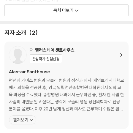
10. 증상을 꾸며낸 환자
목차 더보기
11. 환자의 마음을 읽는다는 것
12. 외모 강박과 불안
13. 어떤 치료로도 낫지 않은 통증
저자 소개
2
14. 스스로 삶을 끝내고 싶은 암 환자
15. 도피 끝에 찾아온 정신과
16. 치료 선택, 치료 거부
저
앨러스테어 샌트하우스
17. 마지막 날을 기다리는 사람들
관심작가 알림신청
18. 무너진 세상이 남긴 연민
Alastair Santhouse
맺음말
런던의 가이스 병원과 모즐리 병원의 정신과 의사. 케임브리지대학교
감사의 말
에서 의학을 전공한 후, 영국 왕립런던종합병원 대학원에서 의학 교
참고 문헌
육 과정을 수료했다. 종합병원 내과에서 근무하던 중, 환자 한 사람 한
사람의 내면을 알고 싶다는 생각에 모즐리 병원 정신의학과로 전공
분야를 옮겼다. 이후 20년 넘게 정신과 의사로 근무하며 수많은 환자
를 진료하고 있다. 영국 왕립정신과의사협회 자문조정정신의학 위원
펼쳐보기
회 부위원장과 영국 왕립의료학회 정신의학과장을 지냈다. 《몸이 아
프다고 생각했습니다》는 ‘원인 불명의 증상’으로 종합병원을 찾은 환