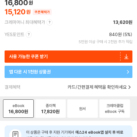
16,800
15,120
쿠폰혜택가
크레마머니 최대혜택가
13,620원
YES포인트
840원 (5%)
5만원 이상 구매 시 2천원 추가 적립
사용 가능한 쿠폰 받기
앱 다운 시 1천원 상품권
결제혜택
카드/간편결제 혜택을 확인하세요
eBook
종이책
크레마클럽
원서
16,800
원
17,820
원
eBook 구독
이 상품은 구매 후 지원 기기에서
예스24 eBook앱 설치 후 바로