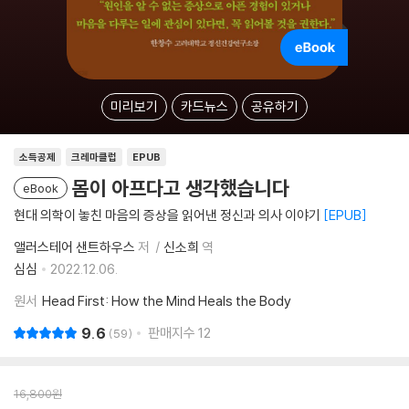
미리보기
카드뉴스
공유하기
소득공제
크레마클럽
EPUB
몸이 아프다고 생각했습니다
eBook
현대 의학이 놓친 마음의 증상을 읽어낸 정신과 의사 이야기
EPUB
앨러스테어 샌트하우스
저
신소희
역
심심
2022.12.06.
원서
Head First: How the Mind Heals the Body
9.6
판매지수
12
59
16,800
원