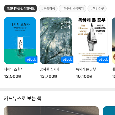
#크레마클럽에있어요
#몸과마음
#마음의병극복기
#책읽아웃
니체의 초월자
공허한 십자가
독하게 돈 공부
내
12,500
13,700
16,100
1
원
원
원
카드뉴스로 보는 책