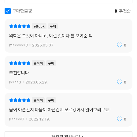
저자는 이런 환자들에게 신체의 상태를 점검하는 일 못지않게 내밀한 심리
치료가 필요하며, 무엇보다도 환자 스스로도 모르던 마음속 결핍을 채우는
구매한줄평
추천순
일이 중요하다는 것을 알았다. 어지럼증을 호소하며 병원을 찾은 한 환자
는 18개월 동안 심장외과, 류마티스내과, 신경과, 자율신경과, 소화기내
eBook
구매
과, 이비인후과까지 전문의 6명을 거치고도 그 원인이 밝혀지지 않아 결국
의학은 그것이 아니고, 이런 것이다 를 보여준 책
정신과 진료소로 왔다(60쪽). 업무도, 약혼도 미뤄두고 온갖 스캔과 검사
에 몰두한 그에게 남은 것은 불안, 분노, 악화된 건강 상태. 저자는 그를 만
m******3
2025.05.07.
0
나 대화를 나눈 뒤, 그가 ‘불안장애’를 겪고 있으며 어지럼증은 불안장애에
흔히 따르는 과호흡 때문이라는 소견을 제시했고, 환자는 항불안제 복용 8
종이책
구매
주 만에 완전히 정상으로 돌아왔다.
추천합니다
사실 능숙한 의사는 보통 메모를 힐끗 보기만 해도 환자가 호소하는 신체
l****3
2023.05.29.
0
건강 문제가 스트레스, 불행, 우울 등 온갖 심리적?사회적 요인에서 비롯
되었음을 눈치 챌 수 있다. 복잡한 가족 관계, 경제적 압박, 기분 및 불안장
종이책
구매
애도 참고 사항에 기록된다. 하지만 그때쯤엔 이미 상황이 늦기 마련이다.
몸이 아픈건지 마음이 아픈건지 모르겠어서 읽어보려구요!
의사들은 이미 환자의 문제가 신체 질환이라는 판단하에 검사를 진행해왔
고 환자도 그렇게 믿고 있다. 의사들이 발견할 가능성도 없는 신체 질환을
k*****7
2022.12.19.
0
계속 찾으려고 했을 리가 없으니까. 그러니 전임자들이 그랬듯 환자와 나
눠야 할 대화를 피하는 편이 쉽다. 환자의 신체 질환이라는 것이 사실은 심