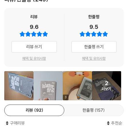
『날씨와 얼굴』은 우리 삶을 지탱하지만 의도적으로 지워진 얼굴들을 찬찬
히 들여다본다. 우리는 그 길의 곳곳에서 어떻게든 해보려는 사람들, 어쩔
수 없다고 말하지 않는 이들의 존재를 만나게 된다. 그리고 우리 모두는 얼
리뷰
한줄평
마나 굉장한 개인인지, 얼마나 더 용감해질 수 있는지 깨닫게 된다. 이는 저
9.6
9.5
자가 글쓰기 수업에서도 늘 가르치고자 하는 것이다. 우리 모두가 하던 짓
을 그만두기로 할 때 만들어질 커다란 정서를 그는 부푼 마음으로 상상한
다. 비인간 동물을 착취하지 않고도 무탈히 흘러가는 인간 동물의 생애, 그
리뷰 쓰기
한줄평 쓰기
것이 이슬아 작가가 꿈꾸는 앞으로의 날들이다.
혜택 및 유의사항
혜택 및 유의사항
예술사회학 연구자 이라영은 “사회의 수많은 고통 앞에서 윤리적 귀가 되
기 위해 이슬아 작가는 조심스럽게 언어를 구성해간다”면서 “주목받지 못
하는 얼굴들에 하나하나 조명을 비추며 우리가 연결된 존재임을 강조하는
2
이 언어에 동참해보면 어떨까” 권한다. 이슬아 작가는 같은 꿈을 꾸자고 독
더보기
자를 초대하며 말하고 있다. 나에게 없는 지혜가 당신에게 있을 것이라고.
우리는 분명 서로에게 배울 수 있을 거라고.
3
리뷰
92
한줄평
157
구매리뷰
추천순