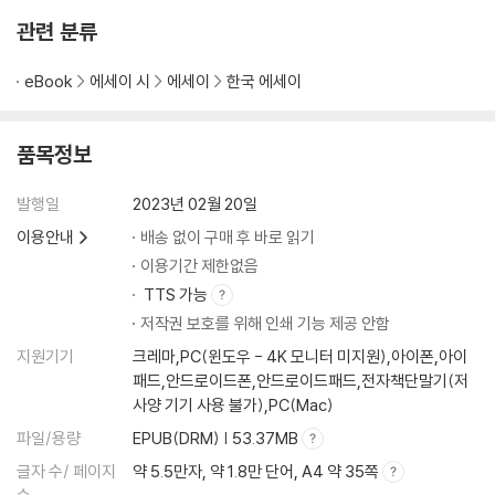
관련 분류
eBook
에세이 시
에세이
한국 에세이
품목정보
발행일
2023년 02월 20일
이용안내
배송 없이 구매 후 바로 읽기
이용기간 제한없음
TTS 가능
저작권 보호를 위해 인쇄 기능 제공 안함
지원기기
크레마,PC(윈도우 - 4K 모니터 미지원),아이폰,아이
패드,안드로이드폰,안드로이드패드,전자책단말기(저
사양 기기 사용 불가),PC(Mac)
파일/용량
EPUB(DRM) | 53.37MB
글자 수/ 페이지
약 5.5만자, 약 1.8만 단어, A4 약 35쪽