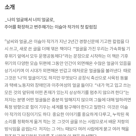
소개
_나의 얼굴에서 너의 얼굴로,
주어를 확장하고 변주해가는 이슬아 작가의 첫 칼럼집
『날씨와 얼굴』은 이슬아 작가가 지난 2년간 경향신문에 기고한 칼럼을 다
시 쓰고, 새로 쓴 글을 더해 엮은 책이다. “얼굴을 가진 우리는 가속화될 기
후위기 앞에서 모두 운명공동체다”라는 문장으로 시작하는 이 책은 기후
위기의 다양한 모습 뒤편에 그동안 인간이 외면해온 수많은 얼굴이 있음을
상기시키며 이 시대가 외면해온 반갑고 애처로운 얼굴들을 불러낸다. 때로
그것은 ‘나’의 얼굴이기도 하지만 무엇보다 공장식 축산으로 사육된 동물
과 택배 노동자와 장애인과 이주여성의 얼굴 들이다. “내가 먹고 입고 쓰는
모든 것의 앞뒤에 어떤 존재가 있는지 상상하기를 멈추지 않으려 한다”는
저자는 분명 어떤 얼굴들은 충분히 말해지지 않으며 그들에 대해 말하려면
특정 방향으로 힘이 기우는 세계를 탐구해야 한다고 말한다. 이것은 이슬
아 작가의 다짐이기도 하다. 중요한 이야기를 중요하게 다루고, 누락된 목
소리를 정확하게 옮겨 적는 것. 그것이 글을 쓰는 사람으로서 배운 저항의
방식임을 곱씹는다. 저자는 그 어느 때보다 여러 사람에게 묻고 여러 책을