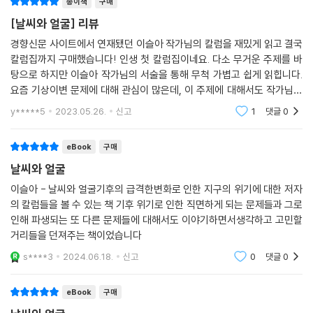
종이책
구매
[날씨와 얼굴] 리뷰
경향신문 사이트에서 연재됐던 이슬아 작가님의 칼럼을 재밌게 읽고 결국
칼럼집까지 구매했습니다! 인생 첫 칼럼집이네요. 다소 무거운 주제를 바
탕으로 하지만 이슬아 작가님의 서술을 통해 무척 가볍고 쉽게 읽힙니다.
요즘 기상이변 문제에 대해 관심이 많은데, 이 주제에 대해서도 작가님의
생각을 풀어낸 글을 읽을 수 있어 좋았어요. 다소 외면하고 싶은 불편한 진
y*****5
2023.05.26.
신고
1
댓글
0
실에 대해서도
eBook
구매
날씨와 얼굴
이슬아 - 날씨와 얼굴기후의 급격한변화로 인한 지구의 위기에 대한 저자
의 칼럼들을 볼 수 있는 책 기후 위기로 인한 직면하게 되는 문제들과 그로
인해 파생되는 또 다른 문제들에 대해서도 이야기하면서생각하고 고민할
거리들을 던져주는 책이었습니다
s****3
2024.06.18.
신고
0
댓글
0
eBook
구매