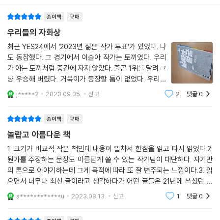
종이책
구매
우리들의 자화상
최근 YES24에서 ‘2023년 젊은 작가 투표’가 있었다. 나
도 동참했다. 그 경기에서 이슬아 작가는 토끼였다. 우리
가 아는 토끼처럼 중간에 자지 않았다. 줄곧 1위를 달려 그
냥 우승해 버렸다. 거북이가 등장할 틈이 없었다. 우리도
인생에서 어떻게든 수많은 경기에 참가한다, 자의든 타의
j*****2
2023.09.05.
신고
2
댓글
0
든. 그렇다고 우승이 쉬운 일은 아니다. 정말 드물다, 내 경
우에서는. 우승에 진심어린 축하
종이책
구매
놀랍고 아름다운 책
1. 크기가 비교적 작은 책인데 내용이 알차서 한참을 읽고 다시 읽었다.2.
뭔가를 주장하는 문장도 아름답게 쓸 수 있는 작가님이 대단하다. 자기만
의 톤으로 이야기하는데 그게 목적에 따라 또 잘 변주되는 느낌이다.3. 읽
으면서 너무나 최신 글이라고 생각하다가 어떤 글들은 21년에 쓰셨던 걸
보고 또 놀랐다. 21년도 최신이라면 최신이지만, 최근 이러한 움직임이 많
s************u
2023.08.13.
신고
1
댓글
0
았던 것에 비해서