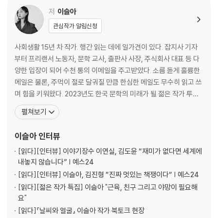
한여름의 택배 노동자
저
이슬아
우리 사랑을 아무것도 아닌 것으로 하지 않으리
관심작가 알림신청
이주여성이 마이크를 들었다
눈 밝은 어느 독자를 생각하며
사회생활 15년 차 작가. 행간 읽는 데에 일가견이 있다. 잡지사 기자
인터뷰하는 마음
부터 프리랜서 노동자, 문학 교사, 출판사 사장, 주식회사 대표 등 다
깊게 듣는 사람
양한 입장이 되어 수천 통의 이메일을 주고받았다. 소름 돋게 훌륭한
슬픔을 모르는 수장들
메일은 물론, 주먹이 절로 달궈질 만큼 한심한 메일도 무수히 읽고 쓰
누구나 반드시 소수자가 된다
며 힘을 키워왔다. 2023년도 한국 문학의 미래가 될 젊은 작가 투표
서로 다른 운동이 만나는 순간
에서 1위 하였다. 어지간한 싸움은 요리조리 피해 가는 어머니의 지혜
펼쳐보기
당연하지 않은 부모
로운 비겁함과 극도의 효율을 향해 달리는 아버지의 성실한 세속성을
납작하지 않은 고통
동시에 물려받은 뒤, 바람 잘 날 없는 한국의 동료 인간들과 무작위로
이슬아
인터뷰
가릴 수 없는 말들
부대끼며 문장력을 갈고닦았다.
[읽다]
[인터뷰] 이야기장수 이연실, 김도윤 “재미가 없다면 세계에
내놓지 않습니다” | 예스24
3부 반복하고 싶지 않은 것의 목록
[읽다]
[인터뷰] 이슬아, 김진형 “진짜 멋있는 책쟁이다“ | 예스24
쓰레기로 이루어진 언덕과 바다에서
[읽다]
[젊은 작가 특집] 이슬아 "근육, 친구 그리고 야망이 필요해
산불을 바라보며
요"
어떤 멸종
[읽다]
『날씨와 얼굴』 이슬아 작가 북토크 현장