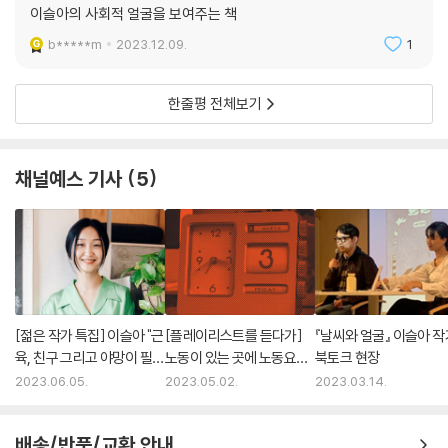
이슬아의 사회적 얼굴을 보여주는 책
b*****m
2023.12.09.
1
한줄평 전체보기
채널예스 기사
5
[젊은 작가 특집] 이슬아 "근
[플레이리스트를 듣다가]
『날씨와 얼굴』 이슬아 작
육, 친구 그리고 야망이 필요
노동이 있는 곳에 노동요가
북토크 현장
해요"
있다!
2023.06.05.
2023.05.02.
2023.03.14.
배송/반품/교환 안내