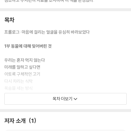
참조하고 부지런히 자료를 조사하며 이 책을 완성했다.
목차
프롤로그: 마음에 걸리는 얼굴을 유심히 바라보았다
1부 동물에 대해 잊어버린 것
우리는 혼자 먹지 않는다
미래를 말하고 싶다면
이토록 구체적인 고기
다시 차리는 식탁
목숨을 세는 방식
동물어가 번역되는 상상
목차 더보기
어떤 시국선언
가짜 해법에 속지 말 것
저자 소개
1
2부 나 아닌 얼굴들