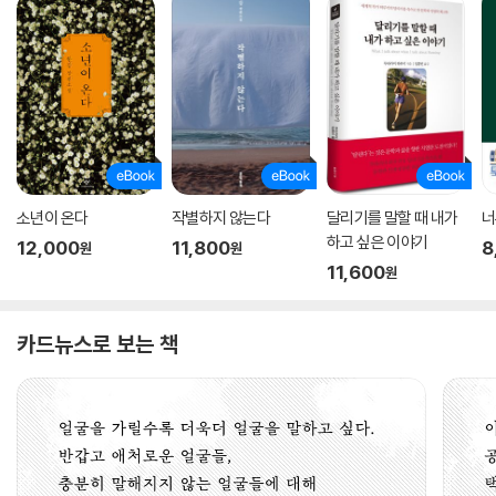
소년이 온다
작별하지 않는다
달리기를 말할 때 내가
너
하고 싶은 이야기
12,000
11,800
8
원
원
11,600
원
카드뉴스로 보는 책