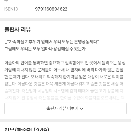
수
ISBN13
9791160894622
출판사 리뷰
_“가속화될 기후위기 앞에서 우리 모두는 운명공동체다”
그럼에도 우리는 모두 얼마나 용감해질 수 있는가
이슬아의 언어를 통과하면 중요하고 절박함에도 먼 곳에서 들려오는 웅성
거림에 지나지 않던 문제들이 어느새 내 옆자리에 바싹 다가와 앉는 간절
한 문제가 된다. 오래되고 익숙해져 환기력을 잃은 대상이 새로운 의미를
얻는다. 아름다운 것들은 더욱 새롭게 아름다워지고 슬픈 것들은 새삼 더
슬퍼진다. 축산업과 낙농업의 시스템에 갇혀 매대에 놓인 고기 상품에 지
나지 않게 된 공장식 축산 동물들, 한여름 수없이 화물차를 오르내리는 택
배 노동자들, 차별금지법 제정을 촉구하며 단식 농성하는 장애인들, 긴 세
출판사 리뷰 더보기
월 부지런히 하늘길을 오가며 자신들의 삶의 원리에 충실하였으나 이제는
끊기고 막힌 길 앞에서 서서히 멸종을 맞을 운명에 놓인 기러기들….
리뷰/한줄평
249