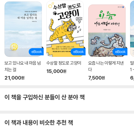
보고 있나요 내 마음 넘
수상할 정도로 고양이
요즘 나는 이렇게 지낸
말
치는 걸
다
1
15,000
원
21,000
7,500
6
원
원
이 책을 구입하신 분들이 산 분야 책
이 책과 내용이 비슷한 추천 책