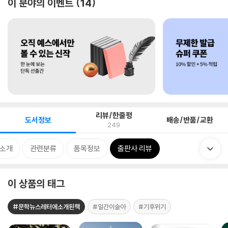
이 분야의 이벤트
14
리뷰/한줄평
도서정보
배송/반품/교환
249
 소개
관련분류
품목정보
출판사 리뷰
이 상품의 태그
#문학뉴스레터에소개된책
#일간이슬아
#기후위기