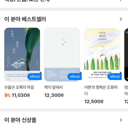
이 분야 베스트셀러
우울은 초록의 마음
백지 앞에서
어른의 행복은 조용하
엄
다
의
9
11,030
12,300
%
원
원
12,500
1
원
이 분야 신상품