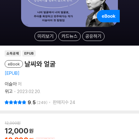
미리보기
카드뉴스
공유하기
소득공제
EPUB
날씨와 얼굴
eBook
EPUB
이슬아
저
위고
2023.02.20.
9.5
판매지수
24
249
12,000
원
12,000