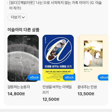
몸을 씻으며 하는 생각
[읽다]
[책읽아웃] '나는'으로 시작하지 않는 가족 이야기 (G. 이슬
최초의 해방
아 작가)
여자를 집으로 데려오는 여자들
더보기
결코 절망하지 않을 친구들에게
이슬아
의 다른 상품
에필로그: 더 많이 보는 눈
갈등하는 눈동자
인생을 바꾸는 이메일
끝내주는 인생
쓰기
14,800
13,500
원
원
12,500
원