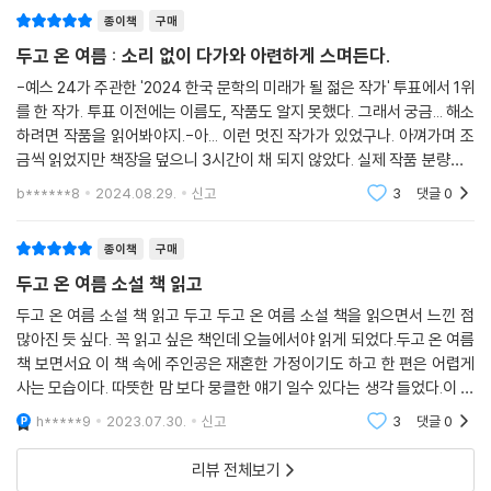
종이책
구매
자가 운영하는 것으로 추정되는 중식당에 찾아간 것이다. 긴 시간이 지나
고 이제 “묵은 감정들이 사라진 자리에 희미한 부채감”(97면)만 남아, 오
두고 온 여름 : 소리 없이 다가와 아련하게 스며든다.
히려 반갑고 은근히 그리운 마음이 들어 찾아간 그곳에서 기하는 예전과
-예스 24가 주관한 '2024 한국 문학의 미래가 될 젊은 작가' 투표에서 1위
비슷하면서도 많이 달라진 재하의 모습, 더이상 세상에 없는 이의 소식, 아
를 한 작가. 투표 이전에는 이름도, 작품도 알지 못했다. 그래서 궁금... 해소
버지에 대해 몰랐던 사실까지 맞닥뜨리게 된다. 혼란스러우면서도 씁쓸한
하려면 작품을 읽어봐야지.-아... 이런 멋진 작가가 있었구나. 아껴가며 조
재회 속에서 기하와 재하는 한때 기하 아버지가 즐겨 찾던 출사지이자 그
금씩 읽었지만 책장을 덮으니 3시간이 채 되지 않았다. 실제 작품 분량이 1
들 가족의 나들이 장소였던 인릉을 산책하며 그간의 사연을 더듬더듬 나눈
40쪽이 되지 않으니... 하지만 책장을 덮은 이후에도 밀려오는 여운이 적
b******8
2024.08.29.
신고
3
댓글
0
지 않다.
다. 여전히 솔직하지 못한 채로 머뭇거리며 긴긴 산책을 한 끝에, 과연 그들
은 과거와는 다른 현재에 도달할 수 있을까. 아니면 서로에게 완전한 과거
종이책
구매
로 남게 될까.
두고 온 여름 소설 책 읽고
소설가 윤성희가 “성해나는 제대로 뒤돌아볼 줄 아는 작가”(추천사)라고
두고 온 여름 소설 책 읽고 두고 두고 온 여름 소설 책을 읽으면서 느낀 점
많아진 듯 싶다. 꼭 읽고 싶은 책인데 오늘에서야 읽게 되었다.두고 온 여름
말한바, 『두고 온 여름』은 아쉽게 놓쳐버린 한 순간을 섣부른 비관이나 막
책 보면서요 이 책 속에 주인공은 재혼한 가정이기도 하고 한 편은 어렵게
연한 긍정 없이 정확하고 조심스럽게 돌아봄으로써 건져 올린 눈부신 결과
사는 모습이다. 따뜻한 맘 보다 뭉클한 얘기 일수 있다는 생각 들었다.이 책
물이다. 소설 속에서 기하와 재하는 기하 아버지가 찍은 사진을 들여다보
속에 주인공은 사진관으로 해서 물러받는 가훈 아닐까 하는 생각 들었다.
며 ‘가족’이었던 한때를 떠올린다. 곱씹으려고 마음먹자 기억은 무수한 결
h*****9
2023.07.30.
신고
3
댓글
0
재
을 보여주며 자세해지고, 사진에는 박제되지 않은 감정과 표정이 세밀하게
리뷰 전체보기
되살아난다. 멈칫거리던 손, 울음으로 흔들리던 어깨, 실망을 감추던 얼굴.