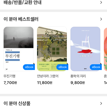
배송/반품/교환 안내
이 분야 베스트셀러
무진기행
안녕이라 그랬어
홍학의 자리
혼
7,700
11,800
9,800
1
원
원
원
이 분야 신상품