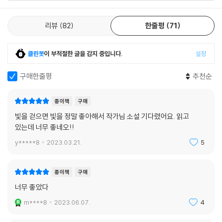
상처 주고 상처받은 과거를 한 장면 한 장면 곰곰이 되짚는 동안 자책과 후
회, 미련과 원망이 가슴을 깊숙이 찌르고 들어오지만, 그럼으로써 이루어
리뷰
82
한줄평
71
지는 살핌과 헤아림은 실패한 관계를 뒤늦게나마 따듯이 감싸 안는다. 설
령 관계가 재건되거나 감정이 복원되지 않는다 하더라도 그들 삶에 다음
장면을 열어준다. 소설의 말미에서 이때껏 과거의 상처에 매여 있던 재하
클린봇
이 부적절한 글을 감지 중입니다.
설정
가 비로소 천천히 새 삶을 향해 가는 장면을 확인해보자. 그 찬란한 전진은
우리가 미처 완성하지 못하고 두고 온 한 시절을 너른 품으로 껴안도록 격
구매한줄평
추천순
려해줄 것이다.
종이책
구매
작가의 말
빛을 걷으면 빛을 정말 좋아해서 작가님 소설 기다렸어요. 읽고
있는데 너무 좋네오!!
소설의 마지막 장을 쓸 때마다 내가 두고 온 인물들이 그곳에서 행복하기
y*****8
2023.03.21.
5
를, 평온하기를 빈다. 나도 모르는 세계에 그들만 남겨두었다는 죄스러움
을 사하기 위함도 있지만, 그보다는 그들의 삶이 마침표로 끝나지 않고 쉼
표로 남아 오래 흐르기를 희원하기 때문이다.
종이책
구매
너무 좋았다
『두고 온 여름』을 쓸 때도 마찬가지였다. 기하와 재하도 그럴 수 있기를, 그
m****8
2023.06.07.
4
들이 살아갈 나날이 더욱 복되기를 바라는 마음으로 썼다.
그곳에서 기하와 재하는 몇번의 여름을 맞을까.