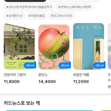
#2023한국문학의미래가될젊은작가
#문학뉴스레터에소개된책
#섬세한시선
#마음의울림
#믿고보는시리즈
안녕이라 그랬어
혼모노
바깥은 여름
우
수
11,800
14,400
11,200
원
원
원
1
카드뉴스로 보는 책