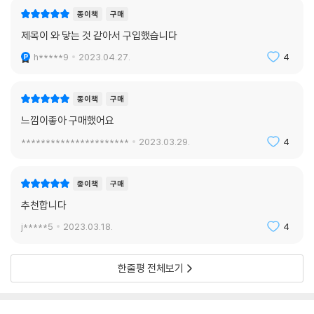
몇번의 사랑을 하고, 또 몇번의 이별을 준비할까.
종이책
구매
나는 어떨까.
제목이 와 닿는 것 같아서 구입했습니다
이 소설을 읽는 당신은.
h*****9
2023.04.27.
4
우리가 맞을 무수한 여름이 보다 눈부시기를.
어딘가 두고 온 불완전한 마음들도 모쪼록 무사하기를.
종이책
구매
바란다.
느낌이좋아 구매했어요
**********************
2023.03.29.
4
2023년 2월
성해나
종이책
구매
추천합니다
j*****5
2023.03.18.
4
한줄평 전체보기