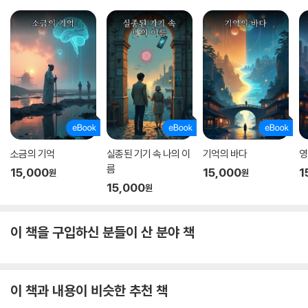
소금의 기억
실종된 기기 속 나의 이
기억의 바다
영
름
15,000
15,000
1
원
원
15,000
원
이 책을 구입하신 분들이 산 분야 책
이 책과 내용이 비슷한 추천 책