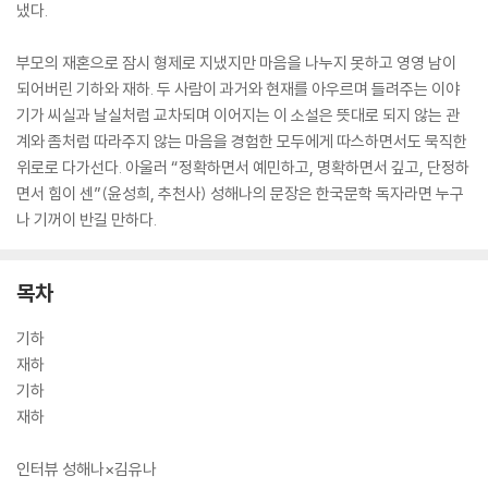
냈다.
부모의 재혼으로 잠시 형제로 지냈지만 마음을 나누지 못하고 영영 남이
되어버린 기하와 재하. 두 사람이 과거와 현재를 아우르며 들려주는 이야
기가 씨실과 날실처럼 교차되며 이어지는 이 소설은 뜻대로 되지 않는 관
계와 좀처럼 따라주지 않는 마음을 경험한 모두에게 따스하면서도 묵직한
위로로 다가선다. 아울러 “정확하면서 예민하고, 명확하면서 깊고, 단정하
면서 힘이 센”(윤성희, 추천사) 성해나의 문장은 한국문학 독자라면 누구
나 기꺼이 반길 만하다.
목차
기하
재하
기하
재하
인터뷰 성해나×김유나