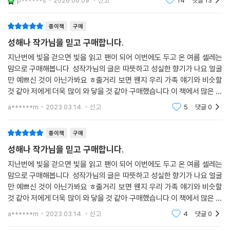
p******s
2026.06.09.
신고
14
댓글
13
지는 평생 아날로그 필름 카메라만 고집하던 사람이다. 새
내비쳤을 수도 있겠지요. 그런 과거가 있다면. 그런 미래가 있다면.(61면)
가족을 맞이하며 처음
종이책
구매
제대로 매듭짓지 못한 관계와 감정은 두 사람에게 “아무것도 두고 온 게 없
성해나 작가님을 믿고 구매합니다.
는데 무언가 두고 온 것만 같”(38면)은 기분을 남기고, 그 기분으로 인해
두 사람은 문득 뒤를 돌아본다. 기하의 기억 위에 재하의 기억이 포개어지
지난번에 빛을 걷으면 빛을 읽고 팬이 되어 이번에도 두고 온 여름 셀레는
맘으로 구매해봅니다. 성작가님의 글은 따뜻하고 성실한 향기가 나요.얼굴
는 순간, 서로 미처 알지 못했던 혹은 애써 외면했던 면면이 퍼즐처럼 맞추
만 예쁘신 것이 아닌가봐요 ㅎ줄거리 보면 웬지 우리 가족 얘기와 비슷할
어지며 털어놓지 못한 진심이 기억의 낙차를 거슬러 선명하게 드러난다.
것 같아 저에게 더욱 많이 와 닿을 것 같아 구매했습니다.이 책에서 많은 의
상대에게 다정하려는 노력과 소중한 것을 지키려는 애씀조차 때로는 서로
미를 찾기 바래요.출근하는 길에 열심히 읽어보려고 합니다. 요즘엔 업무
를 더 멀어지게만 하는, 그 이상하고 슬픈 마음의 일이 더욱 가슴 뭉클하게
a******m
2023.03.14.
신고
5
댓글
0
에 도움되는
펼쳐진다. ‘더 다가갔다면’ ‘더 용기 냈다면’과 같은 후회를 거듭하는 대신
어떤 이해는 불가하고 어떤 오해는 필연일 수밖에 없다는 사실을 순순히
종이책
구매
받아들이는 두 사람의 이야기는 회한을 불러일으키기보다 수없이 어긋나
성해나 작가님을 믿고 구매합니다.
고 멀어졌던 우리의 인연들을 가만히 다독여준다.
지난번에 빛을 걷으면 빛을 읽고 팬이 되어 이번에도 두고 온 여름 셀레는
맘으로 구매해봅니다. 성작가님의 글은 따뜻하고 성실한 향기가 나요.얼굴
“그때는 형을 이해할 수 없었지만…… 지금은 괜찮습니다.”
만 예쁘신 것이 아닌가봐요 ㅎ줄거리 보면 웬지 우리 가족 얘기와 비슷할
다시 만난다면 우리, 조금은 달라질 수 있을까?
것 같아 저에게 더욱 많이 와 닿을 것 같아 구매했습니다.이 책에서 많은 의
미를 찾기 바래요.출근하는 길에 열심히 읽어보려고 합니다. 요즘엔 업무
a******m
2023.03.14.
신고
4
댓글
0
그렇게 부모의 이혼 이후 남남으로 살아가던 기하와 재하는 십오년 뒤에
에 도움되는
다시 만난다. ‘스트리트 뷰’에서 우연히 재하 모자를 발견한 기하가 재하 모