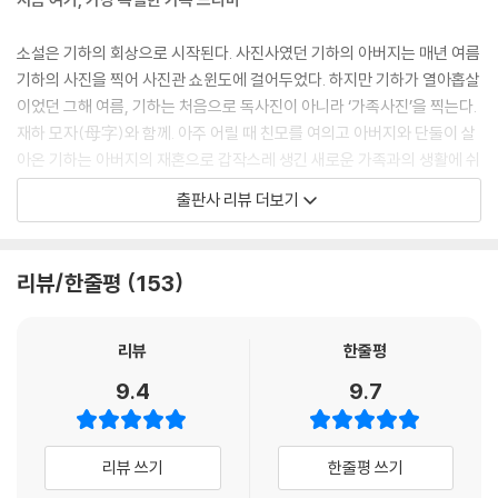
소설은 기하의 회상으로 시작된다. 사진사였던 기하의 아버지는 매년 여름
기하의 사진을 찍어 사진관 쇼윈도에 걸어두었다. 하지만 기하가 열아홉살
이었던 그해 여름, 기하는 처음으로 독사진이 아니라 ‘가족사진’을 찍는다.
재하 모자(母字)와 함께. 아주 어릴 때 친모를 여의고 아버지와 단둘이 살
아온 기하는 아버지의 재혼으로 갑작스레 생긴 새로운 가족과의 생활에 쉬
이 적응하지 못한다. 재하 어머니는 “언제든 떠날 수 있고, 언젠가는 떠날”
출판사 리뷰 더보기
“객(客)”처럼 느껴지고, 여덟살이나 어린 재하의 “지나친 밝음”은 부담스
럽기만 하다(12~14면). 기하의 마음을 유난히 뾰족하게 만드는 것은 아버
지의 달라진 모습. 어떤 일이든 재하와 함께하고 재하의 의중부터 살피게
리뷰/한줄평
153
된 아버지를 보며 마음속엔 실망과 원망이 켜켜이 쌓여가고, 그런 치우침
을 만회하려는 듯 재하 어머니가 건네는 서툰 애정은 성가실 뿐이다. 새로
이 이룬 가족을 잘 가꿔보려는 그들 나름의 노력임을 알면서도 기하는 왜
리뷰
한줄평
“울퉁불퉁한 감정을 감추고 덮어가며, 스스로를 속여가며”(69면) “가족
9.4
9.7
도 아닌데 가족인 척하며”(73면) 살아야 하는지, 자꾸만 불만을 품게 된
다. 이런 “날선 감정”과 “모난 마음”(20면)은 어린 재하와의 관계도 서먹
하게 만들고, 기하는 “지긋지긋한 가족 노릇에서 멀어지고 싶어”(39~40
리뷰 쓰기
한줄평 쓰기
면) 스무살이 되자마자 서둘러 집을 떠난다.