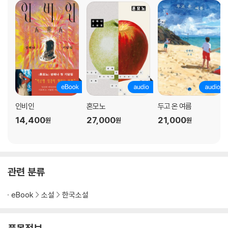
인비인
혼모노
두고 온 여름
14,400
27,000
21,000
원
원
원
관련 분류
eBook
소설
한국소설