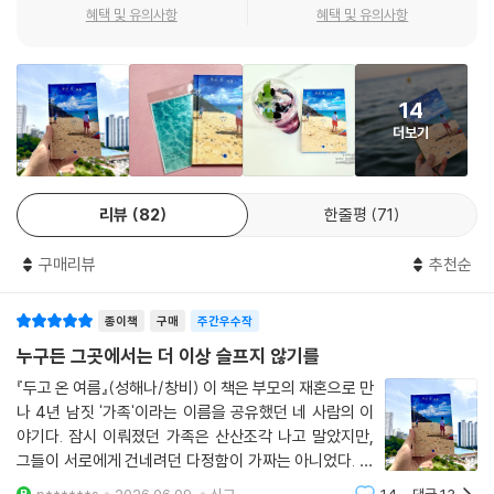
혜택 및 유의사항
혜택 및 유의사항
한편 재하의 기억은 어떨까. 기하가 집을 떠나고, 재하의 친부가 벌인 크고
작은 사건으로 어머니와 새아버지가 사년 만에 갈라선 뒤에도 재하는 짧게
나마 모두가 함께였던 그 시절을 가끔씩 돌이킨다. 폭력적이었던 친부와
14
달리 세심하고 자상했던 새아버지, 곁을 내주지 않는 기하 형을 “백번이고
더보기
천번이고 이해할 수 있다고”(60면) 말하던 어머니, “다정을 체화하지도,
자상하려 애쓰지도”(59면) 않던 기하 형. 재하는 “세 사람의 미묘한 표
정”과 “공회전하는 대화”(71면) 속에서 누구에게도 온전히 기대지 못하
리뷰
82
한줄평
71
고 외로이 지나온 시간을 담담하게 풀어놓는다. “고여 있던 것을 흘려보내
듯 잠잠히”(74면) 과거를 짚어나가는 재하의 목소리는 읽는 이의 마음을
구매리뷰
추천순
애틋함으로 가득 채운다. 하지만 이 책의 말미에 수록된 작가 인터뷰에서
성해나가 밝히듯, 재하는 “지나간 시간을 떠올리며 비탄에 잠기기보다”(1
종이책
구매
주간우수작
66면) 따스했던 순간 또한 곱씹는다. 아토피가 극심했던 자신과 병원에 동
행해주었던 기하 형, 치료가 끝난 뒤 함께 먹던 중국 냉면, 면 위에 엉긴 땅
누구든 그곳에서는 더 이상 슬프지 않기를
콩 소스를 젓가락으로 살살 풀어주며 형이 살며시 지었던 미소 같은 것을.
『두고 온 여름』(성해나/창비) 이 책은 부모의 재혼으로 만
나 4년 남짓 '가족'이라는 이름을 공유했던 네 사람의 이
우리가 친형제였다면 어땠을까, 상상해보았습니다. 우리는 둘만 아는 유머
야기다. 잠시 이뤄졌던 가족은 산산조각 나고 말았지만,
를 주고받으며 낄낄대었겠지요. 치고받으며 싸우다가도 언제 그랬냐는 듯
그들이 서로에게 건네려던 다정함이 가짜는 아니었다. 그
금세 화해했을 겁니다. 용기나 궁리 없이도 대수롭지 않게 연약한 마음을
러나 결말도 이야기도, 그리 다정하진 않다. 기하의 아버