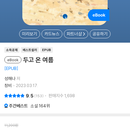
미리보기
카드뉴스
파트너샵
공유하기
소득공제
베스트셀러
EPUB
두고 온 여름
eBook
EPUB
성해나
저
창비
2023.03.17.
9.5
판매지수
1,698
153
주간베스트
소설
164위
11,200
원