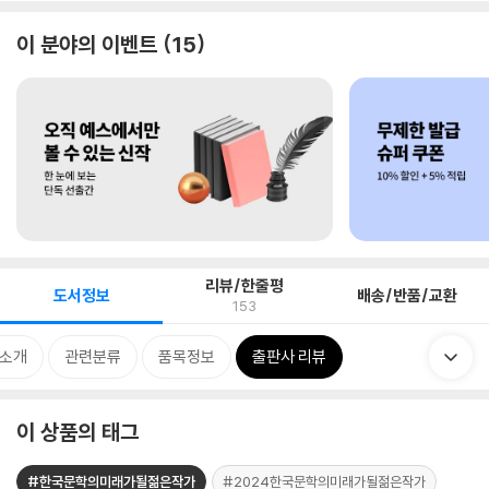
이 분야의 이벤트
15
리뷰/한줄평
도서정보
배송/반품/교환
153
 소개
관련분류
품목정보
출판사 리뷰
이 상품의 태그
#한국문학의미래가될젊은작가
#2024한국문학의미래가될젊은작가