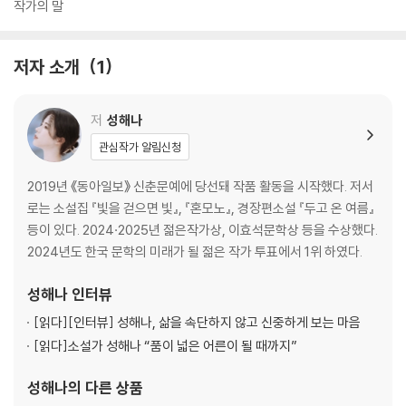
작가의 말
저자 소개
1
저
성해나
관심작가 알림신청
2019년 《동아일보》 신춘문예에 당선돼 작품 활동을 시작했다. 저서
로는 소설집 『빛을 걷으면 빛』, 『혼모노』, 경장편소설 『두고 온 여름』
등이 있다. 2024·2025년 젊은작가상, 이효석문학상 등을 수상했다.
2024년도 한국 문학의 미래가 될 젊은 작가 투표에서 1위 하였다.
성해나
인터뷰
[읽다]
[인터뷰] 성해나, 삶을 속단하지 않고 신중하게 보는 마음
[읽다]
소설가 성해나 “품이 넓은 어른이 될 때까지”
성해나
의 다른 상품