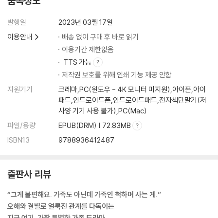
품목정보
발행일
2023년 03월 17일
이용안내
배송 없이 구매 후 바로 읽기
이용기간 제한없음
TTS 가능
저작권 보호를 위해 인쇄 기능 제공 안함
지원기기
크레마,PC(윈도우 - 4K 모니터 미지원),아이폰,아이
패드,안드로이드폰,안드로이드패드,전자책단말기(저
사양 기기 사용 불가),PC(Mac)
파일/용량
EPUB(DRM) | 72.83MB
ISBN13
9788936412487
출판사 리뷰
“그게 불편해요. 가족도 아닌데 가족인 척하며 사는 게.”
오해와 결별로 얼룩진 관계를 다독이는
지금 여기, 가장 특별한 가족 드라마