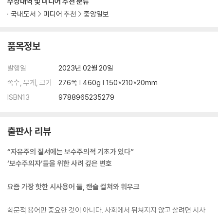
수상내역 및 미디어 추천 분류
국내도서
미디어 추천
중앙일보
품목정보
발행일
2023년 02월 20일
쪽수, 무게, 크기
276쪽 | 460g | 150*210*20mm
ISBN13
9788965235279
출판사 리뷰
“자유주의 질서에는 보수주의적 기초가 있다”
‘보수주의자’들을 위한 사려 깊은 변호
요즘 가장 핫한 시사용어 둘, 캔슬 컬쳐와 워우크
학문적 용어만 중요한 것이 아니다. 사회에서 뒤쳐지지 않고 살려면 시사