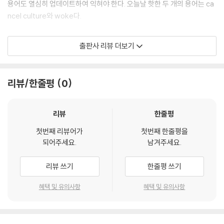
용어도 열심히 업데이트하여 익혀야 한다. 오늘날 핫한 두 개의 용어는 ca
ncel culture와 woke다.
캔슬 컬처(cancel culture)는 누군가가 어떤 저명인의 과거 잘못된 행동
출판사 리뷰 더보기
이나 발언을 찾아내어 고발하면 많은 사람들의 비판이 쇄도함으로써 그 저
명인사가 완전히 사회적으로 매장되는 현상을 말한다. 페이스북, 트위터
등 소셜 미디어가 발달하면서 생겨난 현상이다. 미투 운동이 대표적이고,
리뷰/한줄평
0
요즘 우리 사회에서 크게 이슈화 되고 있는 학폭도 그 하나이다. 우리말의
‘인민재판’과 비슷하다.
'woke'(워우크)는 잠을 깨우다,라는 wake 동사의 과거분사형으로 ‘깨어
리뷰
한줄평
있는 사람’이다. 그러나 2016년부터 새로운 뜻이 추가되어 정치·문화·사회
첫번째 리뷰어가
첫번째 한줄평을
적 이슈에 대해 잘 알고 있고, 차별 등 사회적 불의를 인식하고 있음을 의미
되어주세요.
남겨주세요.
하게 되었다. 2017년에는 옥스포드 사전에도 공식적으로 올랐다. 우리 사
회에서는 ‘깨시민’이라는 말이 있다.
리뷰 쓰기
한줄평 쓰기
이 두 용어가 요즘 미국을 비롯 전 세계를 강타하고 있는 PC주의와 정체성
혜택 및 유의사항
혜택 및 유의사항
정치를 형성하였다.
『모든 사회의 기초는 보수다』