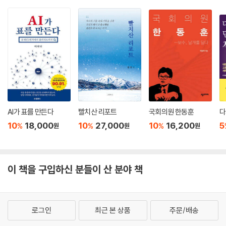
의 도덕적 기초를 침식하면서 전체주의를 불러들이고 있다.
그러므로 보수적 자유주의자들은 과거 세대가 나치와 공산 전체주의를 상
대로 싸웠듯이 캔슬 문화와 워우크 세력에 맞서 싸워야 한다. 이들은 모든
것을 무(無)로 돌리는 허무주의자들이다. 이 새로운 허무주의자들은 ‘민주
주의자’를 참칭해 ‘자유’라는 용어를 오용하고 있고, 종국적으로는 ‘자유문
명’을 침식시키고 파괴한다.
우선 순수 민주주의에 대한 집착이 가장 위험하다. 순수 민주주의를 맹신
AI가 표를 만든다
빨치산 리포트
국회의원 한동훈
다
하는 사람들은 자유를 무모한 방종과 혼동하고 평등을 과감한 열의로 탈바
10
18,000
10
27,000
10
16,200
5
%
%
%
원
원
원
꿈 하면서 모든 고결함과 개인의 탁월성을 깎아내린다. 결국 우리가 향유
해야 할 자유 민주의 가치는 훼손되고, 이 같은 풍토로 뒤덮인 현대 사회는
종교와 관습, 전통과 지혜, 도덕과 문화가 완전히 전복되어 여느 독재 정권
이 책을 구입하신 분들이 산 분야 책
과 마찬가지로 반(反)자유적이고 포악스러운 사회가 되고 만다.
역사 속의 보수주의적 자유주의자들, 버크, 토크빌, 처칠, 드골, 솔제니친,
레이몽 아롱
로그인
최근 본 상품
주문/배송