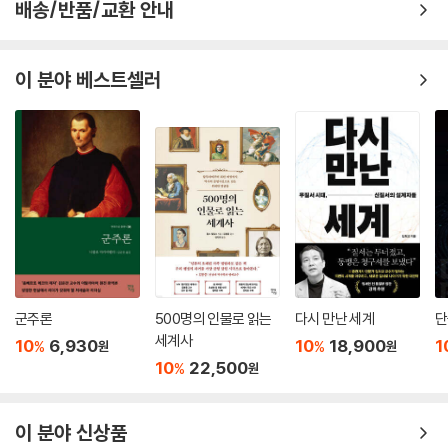
배송/반품/교환 안내
저자 다니엘 마호니는 끊임없이 이념적 세뇌에 노출되어 진실에 목말라 하
는 젊은 세대들에게 자유주의 질서의 기초는 보수다, 라는 것을 알려주기
이 분야 베스트셀러
위해 『모든 사회의 기초는 보수다』를 썼다. 그에 의하면
도덕과 문화를 전복하려는 소위 ‘워우크’(woke) 세력은 끊임없이 서구 세
계의 주요 제도들을 향한 파괴적인 행진을 계속하고 있다. 미국의 대학들
은 서구 역사를 억압과 착취로 프레임화(化)하여 모든 선하고 위대한 것들
을 ‘취소’하려 한다. 요컨대 기존의 권위에 대한 재빠른 공격이다. 이 끊임
없는 공격의 과정이 너무도 규칙적이어서 이제는 실제로 그 공격이 가지고
있는 혁명적인 성격을 알아차리거나 식별하지 못할 지경이다. 우리의 정치
질서는 정치력을 상실했고, 가족은 과거 자신의 껍데기일 뿐이며, 교회 내
영향력 있는 흐름은 더 이상 기독교 자선의 숭고한 요구와 민주적 인도주
군주론
500명의 인물로 읽는
다시 만난 세계
단
의의 선동적 호소를 구분하지 못하게 되었다.
세계사
10
6,930
10
18,900
1
%
%
원
원
10
22,500
%
원
‘깨어있는’ 세력은 또한 남성과 여성의 생물학적 차이 자체를 부정하며 남
자와 여자의 자연적이고 유익한 상호보완성을 일체 거부한다. 소위 젠더
이데올로기이다. 이들은 인종과 정체성 정치에 사로잡혀 서구 세계의 근간
이 분야 신상품
인 기독교 전통과 주요 제도들을 파괴하고 있다. 그리고는 끝내 민주주의