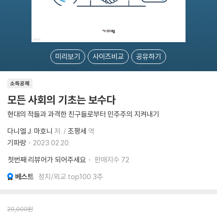
미리보기
사이즈비교
공유하기
소득공제
모든 사회의 기초는 보수다
현대의 적들과 과격한 친구들로부터 민주주의 지켜내기
다니엘 J. 마호니
저
조평세
역
기파랑
2023.02.20.
첫번째 리뷰어가 되어주세요
판매지수
72
베스트
정치/외교 top100 3주
20,000
원