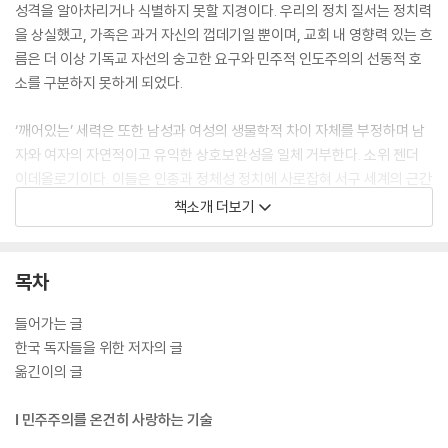
성격을 알아차리거나 식별하지 못할 지경이다. 우리의 정치 질서는 정치력
을 상실했고, 가족은 과거 자신의 껍데기일 뿐이며, 교회 내 영향력 있는 흐
름은 더 이상 기독교 자선의 숭고한 요구와 민주적 인도주의의 선동적 호
소를 구분하지 못하게 되었다.
‘깨어있는’ 세력은 또한 남성과 여성의 생물학적 차이 자체를 부정하며 남
자와 여자의 자연적이고 유익한 상호보완성을 일체 거부한다. 소위 젠더
이데올로기이다. 이들은 인종과 정체성 정치에 사로잡혀 서구 세계의 근간
인 기독교 전통과 주요 제도들을 파괴하고 있다. 그리고는 끝내 민주주의
책소개 더보기
의 도덕적 기초를 침식하면서 전체주의를 불러들이고 있다. 그러므로 보수
적 자유주의자들은 과거 세대가 나치와 공산 전체주의를 상대로 싸웠듯이
캔슬 문화와 워우크 세력에 맞서 싸워야 한다. 이들은 모든 것을 무(無)로
목차
돌리는 허무주의자들이다. 이 새로운 허무주의자들은 ‘민주주의자’를 참칭
해 ‘자유’라는 용어를 오용하고 있고, 종국적으로는 ‘자유문명’을 침식시키
들어가는 글
고 파괴한다.
한국 독자들을 위한 저자의 글
옮긴이의 글
우선 순수 민주주의에 대한 집착이 가장 위험하다. 순수 민주주의를 맹신
하는 사람들은 자유를 무모한 방종과 혼동하고 평등을 과감한 열의로 탈바
Ⅰ 민주주의를 온건히 사랑하는 기술
꿈 하면서 모든 고결함과 개인의 탁월성을 깎아내린다. 결국 우리가 향유