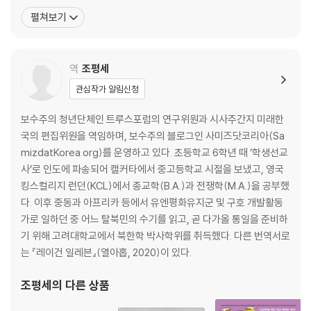
즘
으며, 솔제니친 선집 『The Solzhenitsyn Reader』를 포함한 다수
펼쳐보기
의 책들을 편집했다. 1999년 프랑스 사회과학고등연구원(Ecole de
Ⅴ 온건하고 인간적인 보수주의 모델
s Hautes Etudes en Sciences Sociales)에서
역
조평세
09 레이몽 아롱의 민주적 보수주의 모델
미주
관심작가 알림신청
챕터별 추천도서
보수주의 청년단체인 트루스포럼의 연구위원과 시사주간지 미래한
국의 편집위원을 역임하며, 보수주의 블로그인 사미즈닷코리아(Sa
mizdatKorea.org)를 운영하고 있다. 초등학교 6학년 때 ‘학생선교
사’로 인도에 파송되어 캘커타에서 중고등학교 시절을 보냈고, 영국
킹스컬리지 런던(KCL)에서 종교학(B.A.)과 전쟁학(M.A.)을 공부했
다. 이후 중동과 아프리카 등에서 유엔평화유지군 및 구호 개발활동
가로 일하던 중 어느 탈북민의 수기를 읽고, 곧 다가올 통일을 준비하
기 위해 고려대학교에서 북한학 박사학위를 취득했다. 다른 번역서로
는 『레이건 일레븐』(열아홉, 2020)이 있다.
조평세
의 다른 상품