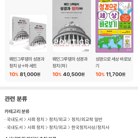
웨인그루뎀의 성경과
웨인그루뎀의 성경과
성경으로 세상 바로보
정치 상+하 세트
정치(하)
기
10
81,000
10
40,500
10
11,700
%
%
%
원
원
원
관련 분류
카테고리 분류
국내도서
사회 정치
정치/외교
정치/외교학 일반
국내도서
사회 정치
정치/외교
한국정치사상/정치사