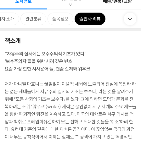
도서정보
배송/반품/교환
0
저자 소개
관련분류
품목정보
출판사 리뷰
책소개
“자유주의 질서에는 보수주의적 기초가 있다”
‘보수주의자’들을 위한 사려 깊은 변호
요즘 가장 핫한 시사용어 둘, 캔슬 컬쳐와 워우크
저자 다니엘 마호니는 끊임없이 이념적 세뇌에 노출되어 진실에 목말라 하
는 젊은 세대들에게 자유주의 질서의 기초는 보수다, 라는 것을 알려주기
위해 『모든 사회의 기초는 보수다』를 썼다. 그에 의하면 도덕과 문화를 전
복하려는 소위 ‘워우크’(woke) 세력은 끊임없이 서구 세계의 주요 제도들
을 향한 파괴적인 행진을 계속하고 있다. 미국의 대학들은 서구 역사를 억
압과 착취로 프레임화(化)하여 모든 선하고 위대한 것들을 ‘취소’하려 한
다. 요컨대 기존의 권위에 대한 재빠른 공격이다. 이 끊임없는 공격의 과정
이 너무도 규칙적이어서 이제는 실제로 그 공격이 가지고 있는 혁명적인