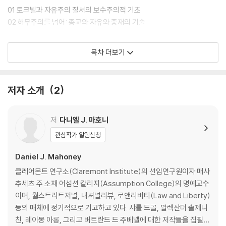
해야 할 자유 민주의 가치는 훼손되고, 이 같은 풍토로 뒤덮인 현대 사회는
01 토크빌과 자유주의 질서의 보수주의적 기초
종교와 관습, 전통과 지혜, 도덕과 문화가 완전히 전복되어 여느 독재 정권
02 허무주의를 넘어: 종교와 자유와 중재의 기술
과 마찬가지로 반(反)자유적이고 포악스러운 사회가 되고 만다.
Ⅱ 평등주의 시대의 정치가
목차 더보기
저자는 한국어판 서문을 통해 한국 사회 위기의 본질을 꿰뚫고 경종을 울
리기도 한다. ‘민주주의’라는 용어를 교묘히 내세웠던 이른바 386 세대 일
03 위대함을 다시 진지하게: 민주주의 시대의 정치력
부 세력의 ‘위대한 거짓말’이 실상은 체제 전복과 공산혁명을 꾀한 셈이라
04 문명과 그 불만에 대한 처칠의 성찰
저자 소개
2
는 것이다. 이로 인해 한국은 세계적 ‘자유화’에 역행하여 ‘북한 자유해
방’을 끝내 이루지 못하고 오늘날 첨예한 사회적 갈등 속에서 경제·문화적
Ⅲ “순수민주주의”의 거짓 매력
자유와 안보 위기에 봉착했다는 것이다.
저
다니엘 J. 마호니
05 1968년과 민주주의의 의미
관심작가 알림신청
06 보수주의와 민주주의와 외교정책
Daniel J. Mahoney
Ⅳ 전체주의와 테러: 현대의 어두운 이면
클레어몬트 연구소(Claremont Institute)의 선임연구원이자 매사
추세츠 주 소재 어섬션 칼리지(Assumption College)의 명예교수
07 현대의 전체주의적 전복:
이며, 월스트리트저널, 내셔널리뷰, 로앤리버티(Law and Liberty)
인간의 자기신격화와 현대 위기의 근원에 관한 솔제니친의 성찰
등의 매체에 정기적으로 기고하고 있다. 샤를 드골, 알렉산더 솔제니
08 ‘도덕적 정신병’과 ‘도덕적 불결’: 정치적·문화적 현상으로서의 테러리
친, 레이몽 아롱, 그리고 버트란드 드 주베넬에 대한 저작들을 집필했