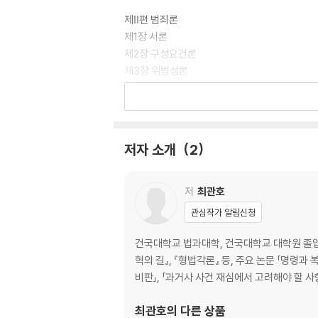
제Ⅱ편 범죄론
제1장 서론
제2장 구성요건론
제3장 위법성론
제4장 책임론
제5장 미수론
제6장 공범론
제7장 죄수론
저자 소개
2
제 Ⅲ 편 형벌론
제1절 형벌의 의의와 종류
저
최관호
제2절 보안처분
관심작가 알림신청
제3절 형의 양정
제4절 누범
건국대학교 법과대학, 건국대학교 대학원 졸업(
제5절 선고유예, 집행유예, 가석방
혁의 길』, 『형법각론』 등, 주요 논문 「명령
제6절 형의 시효와 소멸
비판」, 「과거사 사건 재심에서 고려해야 할 
최관호
의 다른 상품