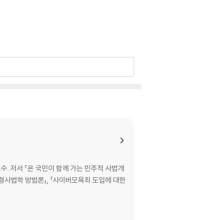
. 저서 『온 국민이 함께 가는 민주적 사법개
과 형사법학 방법론」, 「사이버모욕죄 도입에 대한