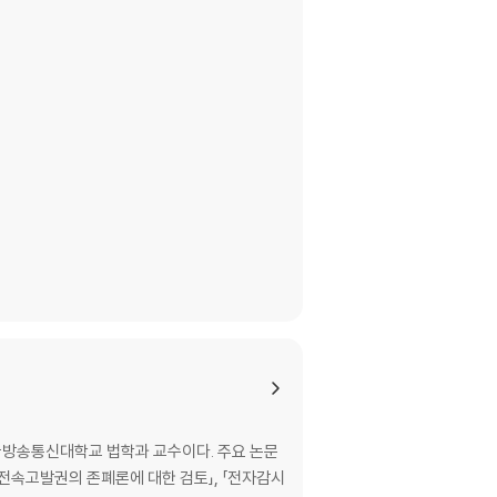
국방송통신대학교 법학과 교수이다. 주요 논문
 전속고발권의 존폐론에 대한 검토」, 「전자감시