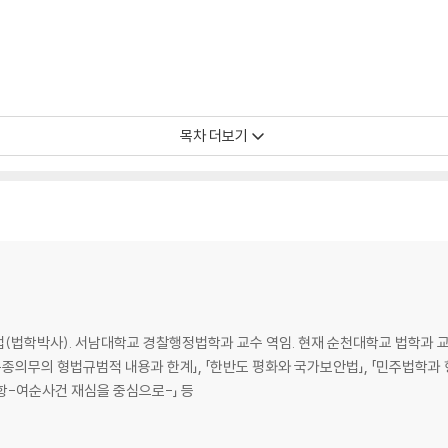
목차 더보기
법학박사). 서남대학교 경찰행정법학과 교수 역임. 현재 순천대학교 법학과 교수
과 복종의무의 형법규범적 내용과 한계」, 「한반도 평화와 국가보안법」, 「민주법학
사항-여순사건 재심을 중심으로-」 등