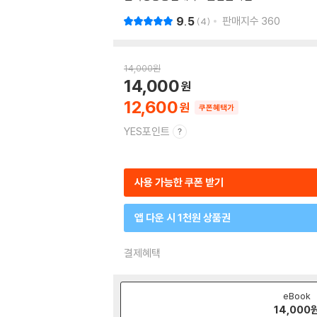
9.5
판매지수
360
4
14,000
원
14,000
12,600
쿠폰혜택가
YES포인트
사용 가능한 쿠폰 받기
앱 다운 시 1천원 상품권
결제혜택
eBook
14,000