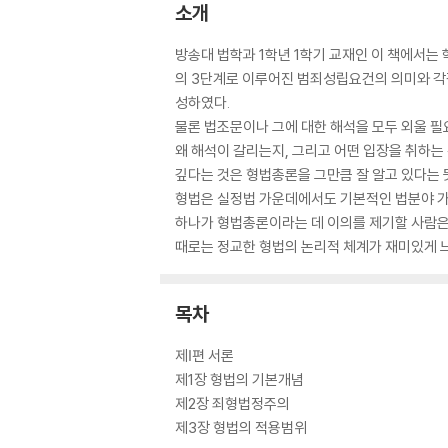
소개
방송대 법학과 1학년 1학기 교재인 이 책에서는
의 3단계로 이루어진 범죄성립요건의 의미와 각
성하였다.
물론 법조문이나 그에 대한 해석을 모두 외울 필
왜 해석이 갈리는지, 그리고 어떤 입장을 취하는
깊다는 것은 형법총론을 그만큼 잘 알고 있다는 
형법은 실정법 가운데에서도 기본적인 법분야 가운
하나가 형법총론이라는 데 이의를 제기할 사람은 
때로는 정교한 형법의 논리적 체계가 재미있게 느
목차
제Ⅰ편 서론
제1장 형법의 기본개념
제2장 죄형법정주의
제3장 형법의 적용범위