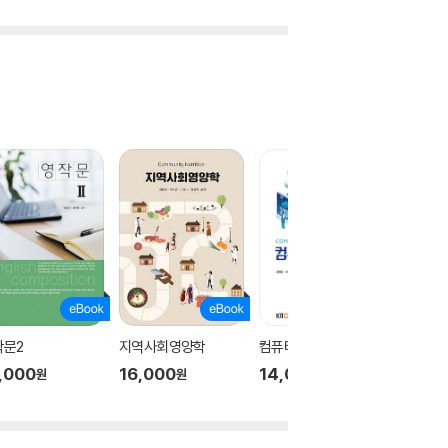
작문2
지역사회영양학
컴퓨터구조
개별행
,000
16,000
14,000
21,30
원
원
원