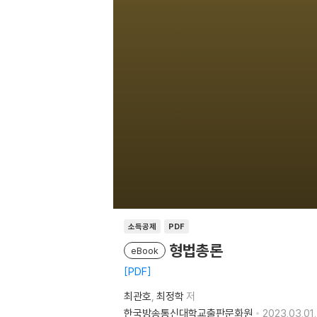
소득공제
PDF
형법총론
eBook
PDF
최관호
최정학
저
한국방송통신대학교출판문화원
2023.03.01.