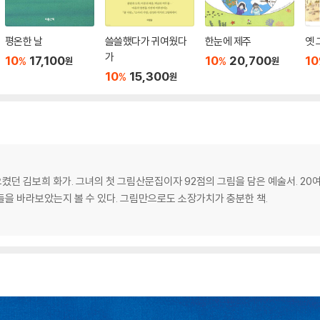
평온한 날
쓸쓸했다가 귀여웠다
한눈에 제주
옛 
가
10
17,100
10
20,700
10
%
%
원
원
10
15,300
%
원
으켰던 김보희 화가. 그녀의 첫 그림산문집이자 92점의 그림을 담은 예술서. 20
들을 바라보았는지 볼 수 있다. 그림만으로도 소장가치가 충분한 책.