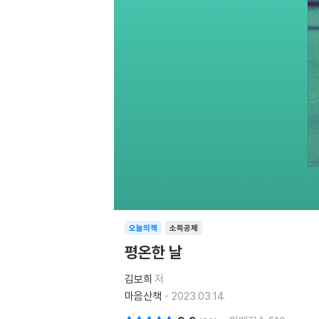
오늘의책
소득공제
평온한 날
김보희
저
마음산책
2023.03.14.