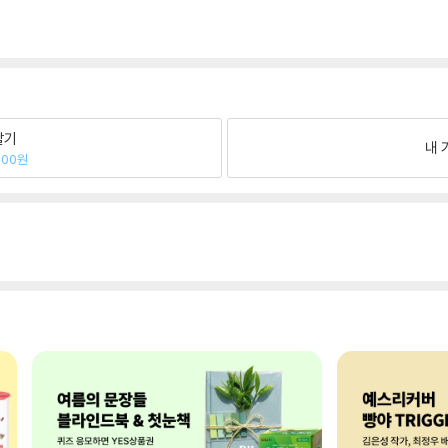
팔기
내 
900원