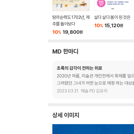
탐라순력도 1702년, 제
살다 살다 봄이 된 것은
주를 돌아보다
10
15,120
%
원
10
19,800
%
원
MD 한마디
초록의 감각이 전하는 위로
2020년 여름, 미술관 개인전에서 화제를 일
그려왔던 그녀가 어떤 눈으로 애정 하는 대상
2023.03.21.
예술 PD 김유리
상세 이미지