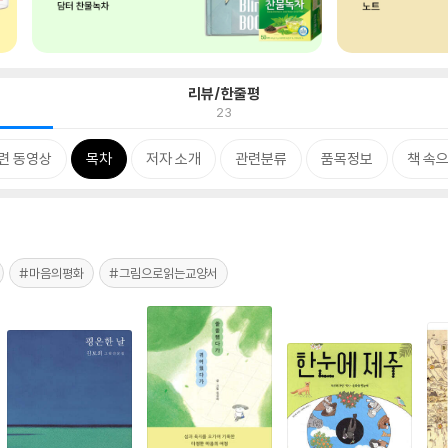
리뷰/한줄평
23
련 동영상
목차
저자 소개
관련분류
품목정보
책 속
#마음의평화
#그림으로읽는교양서