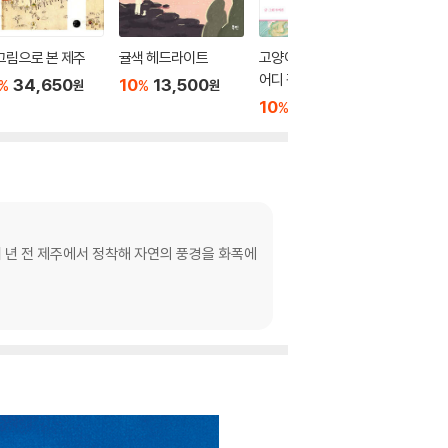
그림으로 본 제주
귤색 헤드라이트
고양이 부부 오늘은 또
어디 감수광
34,650
10
13,500
%
%
원
원
10
14,400
%
원
여 년 전 제주에서 정착해 자연의 풍경을 화폭에