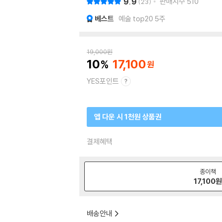
9.9
판매지수
510
23
베스트
예술 top20 5주
19,000
원
10
17,100
YES포인트
앱 다운 시 1천원 상품권
결제혜택
종이책
17,100
배송안내