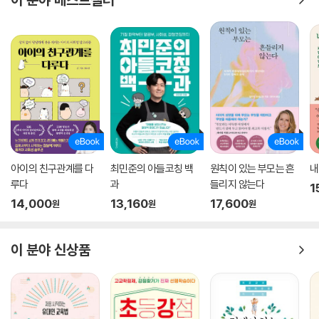
아이의 친구관계를 다
최민준의 아들코칭 백
원칙이 있는 부모는 흔
내
루다
과
들리지 않는다
1
14,000
13,160
17,600
원
원
원
이 분야 신상품