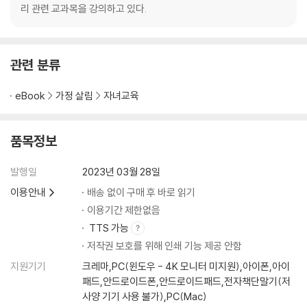
지속주의력이란?
리 관련 교과목을 강의하고 있다.
지속주의력이 중요한 이유
지속주의력을 키우기 위한 준비
관련 분류
06 분할주의력｜2가지 이상에 집중하지 못하는 아이
분할주의력이란?
eBook
가정 살림
자녀교육
분할주의력이 중요한 이유
분할주의력을 키우기 위한 준비
품목정보
발행일
2023년 03월 28일
3장 주의력을 키워주는 환경은 따로 있다
이용안내
배송 없이 구매 후 바로 읽기
01 물리적 환경이 주의력에 미치는 엄청난 영향
이용기간 제한없음
보이고 들리는 것들이 아이의 주의력을 좌우한다
TTS 가능
반드시 제거해줘야 할 시각적 · 청각적 자극들
저작권 보호를 위해 인쇄 기능 제공 안함
주의력을 위해 꼭 체크해야 할 것들
지원기기
크레마,PC(윈도우 - 4K 모니터 미지원),아이폰,아이
패드,안드로이드폰,안드로이드패드,전자책단말기(저
02 주의력을 키워주는 ‘사례 개념화’와 ‘구조화’
사양 기기 사용 불가),PC(Mac)
아이의 주의력 문제를 ‘사례 개념화’하라