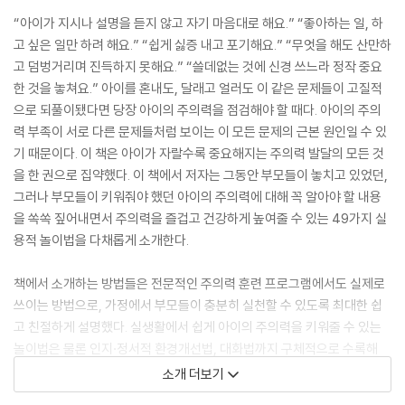
“아이가 지시나 설명을 듣지 않고 자기 마음대로 해요.” “좋아하는 일, 하
고 싶은 일만 하려 해요.” “쉽게 싫증 내고 포기해요.” “무엇을 해도 산만하
고 덤벙거리며 진득하지 못해요.” “쓸데없는 것에 신경 쓰느라 정작 중요
한 것을 놓쳐요.” 아이를 혼내도, 달래고 얼러도 이 같은 문제들이 고질적
으로 되풀이됐다면 당장 아이의 주의력을 점검해야 할 때다. 아이의 주의
력 부족이 서로 다른 문제들처럼 보이는 이 모든 문제의 근본 원인일 수 있
기 때문이다. 이 책은 아이가 자랄수록 중요해지는 주의력 발달의 모든 것
을 한 권으로 집약했다. 이 책에서 저자는 그동안 부모들이 놓치고 있었던,
그러나 부모들이 키워줘야 했던 아이의 주의력에 대해 꼭 알아야 할 내용
을 쏙쏙 짚어내면서 주의력을 즐겁고 건강하게 높여줄 수 있는 49가지 실
용적 놀이법을 다채롭게 소개한다.
책에서 소개하는 방법들은 전문적인 주의력 훈련 프로그램에서도 실제로
쓰이는 방법으로, 가정에서 부모들이 충분히 실천할 수 있도록 최대한 쉽
고 친절하게 설명했다. 실생활에서 쉽게 아이의 주의력을 키워줄 수 있는
놀이법은 물론 인지·정서적 환경개선법, 대화법까지 구체적으로 수록해
부모들이 써먹기에 아주 유용하다. 그동안은 아이의 바람직하지 않은 행동
소개 더보기
과 습관을 보며 야단치고 억지로 강제하여 아이의 문제뿐만 아니라 아이와