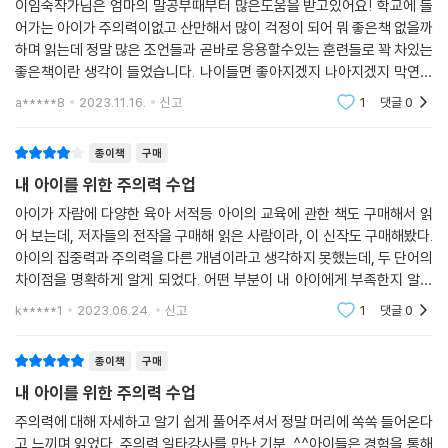
이임숙작가님은 엄마의 말공부때부터 많은도움을 받고있어요! 학교에 들
가 주의집중을 유지할 수 있는 시간에서 시작하자.
작업기억력이 부족하면 생기는 문제들
‘아이와의 스마트폰?사용 계약서’ 등 아이가 디지털 미디어 과의존에서 벗
어가는 아이가 주의력이없고 산만해서 많이 걱정이 되어 뭐 좋은책 없을까
---p.130
우리 아이의 작업기억력, 잘 발달하고 있을까?
어나 디지털 미디어를 현명하게 이용하면서 주의력까지 지키도록 도와주
하며 읽는데 정말 많은 조언들과 곧바로 응용할수있는 훈련들로 꽉 차있는
작업기억력을 위한 5가지 장기기억 전략
는 다양한 방법도 상세하게 다룬다. 『내 아이를 위한 주의력 수업』은 그동
좋은책이란 생각이 들었습니다. 나이들면 좋아지겠지 나아지겠지 막연하
가능하면 아이가 좋아하는 과제에서 관심 없어 하는 과제로의 순서가 바람
아이의 작업기억력을 키워주는 7가지 놀이 활동
안 아이를 야단치며 억지로 강제하여 아이의 문제뿐만 아니라 아이와의 관
게 생각을 하다간 때를 놓칠꺼같아 알아보기 시작한건데 책을 읽기를 정말
a*****8
2023.11.16.
신고
1
댓글
0
직하다. 좋아하는 과제를 먼저 하는 것이 효율적인 이유는 그로 인한 긍정
잘했다는 생각이
계까지 악화해온 부모들, 그저 아이가 좀 더 자라면 나아지겠지 하고 막연
적 정서 때문이다. 좋아하는 과제를 하면 잘할 수 있고 만족감도 크다. 이미
02 아이의 주의력은 어떻게 발달하는가
하게 기다려온 부모들이 꼭 필독해야 할 책이다.
종이책
구매
절반 정도를 했으니 부담감도 줄어든다. 그래서 그다음의 하기 싫은 과제
쉽고 친숙한 과제 vs. 어렵고 낯선 과제
도 좀 더 수월하게 해낼 수 있다. 다만 좋아하는 과제에 기울였던 주의력이
내 아이를 위한 주의력 수업
주의력은 저절로 발달하는 게 아닌가요?
‘일상’에서 ‘공부’까지 아이에게 필요한 단 하나의 능력이 있다면
관심 없는 과제에도 발휘될 수 있어야 하는데, 그럴 수 있도록 하기 위해서
싫어하는 일, 해야 할 일에도 주의를 기울여 집중할 수 있는 주의력!
아이가 자람에 다양한 육아 서적등 아이의 교육에 관한 책도 구매해서 읽
는 아이의 집중하는 모습, 어려운 문제도 포기하지 않는 행동, 더 잘하려 노
03 4~7세를 위한 초점주의력 키우기
어 보는데, 저자들의 전작을 구매해 읽은 사람이라, 이 신작도 구매해봤다.
력하는 태도 등을 강화해야 한다. 대부분의 경우에는 이 지점을 놓쳐서 아
아이의 집중력과 주의력을 다른 개념이라고 생각하지 못했는데, 두 단어의
초등 생활을 위한 첫 번째 준비, 초점주의력 연습
아이의 주의력이 부족한 것 같다고 하면 많은 부모가 “우리 아이는 한번 집
이가 커갈수록 자신이 좋아하는 것만 하려는 현상이 더 심해진다. 그러니
차이점을 명확하게 알게 되었다. 어떤 부분이 내 아이에게 부족한지 알게
일상생활을 개선해주는 3가지 초점주의력 놀이 활동
중하면 누가 불러도 잘 모르는데요!”라고 반론한다. 그러나 ‘주의력’은 주
관심 없고 어려운 과제를 먼저 해야 한다는 억지 규칙은 바람직하지 않다.
되어 좀 더 아이에게 잘할 듯 싶다. 주의력을 높이는 다양한 방법들을 아이
공부력을 쌓아주는 4가지 초점주의력 놀이 활동
변 상황을 고려하며 선호도나 관심 여부와 상관없이 그때그때 지금 해야
k*****1
2023.06.24.
신고
1
댓글
0
와 함께 진행
아이의 자발적 동기가 없을 때 강압적 방식은 주의집중력을 더 방해할 뿐
할 일에 선택적으로 주의를 기울여 지속적으로 집중하는 능력이다. 좋아하
이다.
04 초등 1~3학년을 위한 선택주의력 키우기
는 일에 집중하는 ‘집중력’은 모든 아이가 타고나지만, 싫어하는 일도 필요
종이책
구매
---p.131
선생님 말씀에 집중하게 해주는 선택주의력 연습
하다면 주의를 기울일 줄 아는 ‘주의력’은 처음부터 타고나는 능력도, 자라
내 아이를 위한 주의력 수업
일상생활을 개선해주는 3가지 선택주의력 놀이 활동
면서 저절로 얻어지는 능력도, 아이의 의지와 노력만으로 나아지는 능력도
주의력을 키우려면 감정적 공감의 차원을 넘어서야 하기 때문이다. 집중이
주의력에 대해 자세하고 알기 쉽게 풀어주셔서 정말 머리에 쏙쏙 들어온다
공부력을 쌓아주는 4가지 선택주의력 놀이 활동
아니다. 주의력은 어릴 때부터 즐거운 놀이 활동을 바탕으로 꾸준한 연습
고 느끼며 읽었다. 주의력 일타강사를 만난 기분. ^^아이들은 경험을 통해
안 되어 짜증을 심하게 내는 아이에게 “집중이 안 돼서 속상하구나”라고