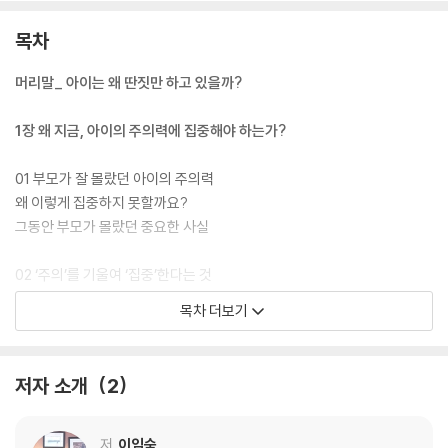
의 관계까지 악화해온 부모들, 그저 아이가 좀 더 자라면 나아지겠지 하고
막연하게 기다려온 부모들이 꼭 필독해야 할 책이다.
목차
머리말_ 아이는 왜 딴짓만 하고 있을까?
1장 왜 지금, 아이의 주의력에 집중해야 하는가?
01 부모가 잘 몰랐던 아이의 주의력
왜 이렇게 집중하지 못할까요?
그동안 부모가 몰랐던 중요한 사실
02 ‘주의’를 기울여 ‘집중’한다는 것
주의력과 집중력, 뭐가 다른가요?
목차 더보기
집중은 잘하는데 주의력은 부족하다!
일상에서 공부까지 아이가 클수록 주의력이 중요해진다
저자 소개
2
03 일상 주의력, 공부는 둘째치고 생활 태도부터 엉망이에요
일상 태도가 엉망이라면 ‘주의력 경고등’이 켜진 것
주의력이 부족할 때 나타나는 아이의 일상 문제들
저
이임숙