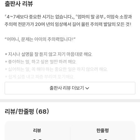
출판사 리뷰
면 주의력 발달에 문제가 생기고 있다는 의미다. 실제로 많은 아이가 집중
03 주의력을 촉진하는 7가지 심리대화법
력은 좋지만 주의력이 부족하다. 이렇게 좋아하는 일에만 집중하는 현상의
초두 효과 대화법, 스스로를 긍정적으로 바라보게 해주기
『4~7세보다 중요한 시기는 없습니다』, 『엄마의 말 공부』 이임숙 소장과
이면을 똑바로 이해하지 못한 채, 집중력은 좋으니 그저 아이가 자기 의지
칭찬과 격려의 대화법, 짧은 집중 시간을 쑥쑥 늘려주기
주의력 전문가가 20여 년의 임상에서 길어 올린 주의력 발달의 모든 것!
로 노력하면 된다고 생각한다. 좋아하는 일에 집중하는 아이의 모습이 주
‘멈추고, 생각하고, 선택하기’ 대화법, 산만해지기 시작하면 일단 멈춰주기
의력에 대한 부모의 이해를 방해하는 꼴이다.
호흡 조절 대화법, 숨쉬기로 주의력을 되찾아주기
“어머니, 문제는 아이의 주의력입니다!”
---p.26
생각 코칭 대화법, 부정적 감정에서 벗어나게 해주기
‘따단’ 대화법, 마음은 따뜻하게, 경계는 단단하게
* 지시나 설명을 잘 듣지 않고 자기 마음대로 해요.
요즘 아이들의 주의력을 해치고 공부를 방해하는 최강의 존재인 스마트폰
예방 대화법, 지레 포기하지 않도록 예방해주기
* 좋아하는 일, 하고 싶은 일만 하려 해요.
은 시각적으로도, 청각적으로도 두말할 나위가 없다. 스마트폰을 옆에 놓
?
* 싫어하는 일, 꼭 해야 하는 중요한 일은 하지 않으려 해요.
아두는 것만으로도 과제를 수행하는 시간에 차이가 나지 않았던가? 그러
주의집중력을 키우는 대화 10계명
* 쉽게 싫증 내고 짜증 부리며 포기해요.
니 바로 옆에 스마트폰을 두고서 집중하지 못한다고 혼내는 건 참으로 어
* 무엇을 해도 산만하고 덤벙거리며 진득하지 못해요.
출판사 리뷰 더보기
처구니없는 일이다. 주위 환경이 아이의 공부와 주의력에 미치는 영향을
5장 디지털 미디어를 이기고 주의력을 키우는 방법
* 쓸데없는 것에 신경 쓰느라 정작 중요한 것은 자꾸 놓쳐요.
너무 쉽게 간과하면 안 된다. 아이의 주의집중력을 의지와 노력으로 조절
* 숙제를 시작하기 힘들어하고 시작해도 끝을 내지 못해요.
할 수 있다고 오해하는 것도 안 된다. 아이가 스스로 자신의 환경적 조건을
01 디지털 미디어 과의존과 주의력
* 학년이 올라갈수록 성적이 떨어져요.
리뷰/한줄평
68
통제하고 조절할 수 있는 능력을 키울 때까지는 부모가 아이의 환경을 조
디지털 미디어에 의존할수록 아이에게 일어나는 일
* 매사에 자신감이 부족하고, 자존감도 낮은 것 같아요.
절해줘야 한다.
디지털 미디어 후유증이 심한 아이들
---p.109
디지털 미디어는 아이의 두뇌와 주의력을 어떻게 해치는가
‘대한민국 부모들의 따뜻하고 단단한 자녀교육 멘토’ 이임숙 소장과 ‘주의
리뷰
한줄평
력 전문가’ 노선미 소장이 20여 년 동안 무수한 부모에게서 반복적으로 들