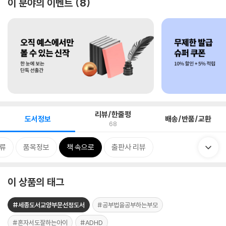
이 분야의 이벤트
8
리뷰/한줄평
도서정보
배송/반품/교환
68
류
품목정보
책 속으로
출판사 리뷰
이 상품의 태그
#세종도서교양부문선정도서
#공부법을공부하는부모
#혼자서도잘하는아이
#ADHD