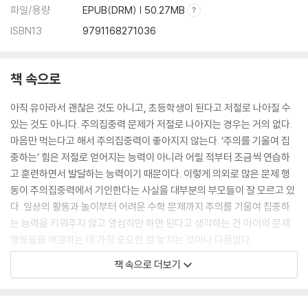
파일/용량
EPUB(DRM) | 50.27MB
주의력을 키워줄 방법을 ‘구조화’하라
아이가 규칙을 잘 지키도록 가르치고 약속하는 방법
ISBN13
9791168271036
03 아이가 성공할 수 있는 과제여야 한다
책 속으로
과제 난이도 조절하기
과제의 양과 소요 시간 결정하기
아직 유아라서 괜찮은 것도 아니고, 초등학생이 된다고 저절로 나아질 수
과제 순서 정하기
있는 것도 아니다. 주의집중력 문제가 저절로 나아지는 경우는 거의 없다.
마음만 먹는다고 해서 주의집중력이 좋아지지 않는다. ‘주의를 기울여 집
주의집중력을 키우는 환경 만들기 10계명
중하는’ 힘은 저절로 얻어지는 능력이 아니라 어릴 적부터 조금씩 연습하
고 훈련하면서 발달하는 능력이기 때문이다. 이렇게 의외로 많은 문제 행
동이 주의집중력에서 기인한다는 사실을 대부분의 부모들이 잘 모르고 있
4장 아이의 주의력, 부모와의 대화에 달렸다
다. 일상의 활동과 놀이부터 어려운 수학 문제까지 주의를 기울여 집중하
는 능력을 키워주지 않고 열심히만 하면 된다고 생각하는 건 아이의 문제
01 치료적 부모 대화법이 필요하다
행동들을 해결하는 데 가장 중요한 걸 놓치는 것이나 다름없다.
---p.21
02 주의력이 부족한 아이에게 절대 하면 안 되는 말
책 속으로 더보기
‘네이밍’의 강력한 파워
집중을 잘하는 줄 알았던 아이가 중요한 타이밍에서는 전혀 집중하지 못하
부정적 낙인은 주의력을 망친다
거나, 꼭 해야 하는 과제를 앞에 두고 뭉그적거리며 딴청 피우고 짜증 낸다