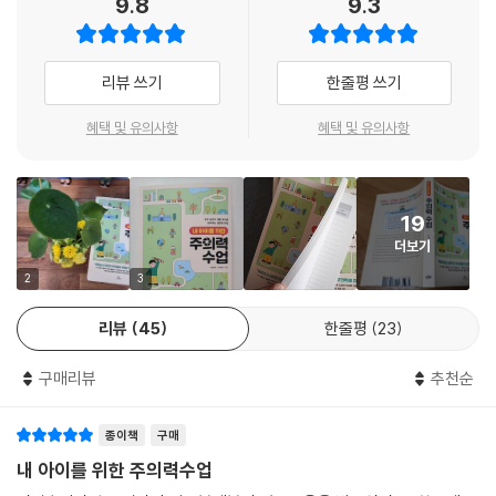
9.8
9.3
우리가 아는 모든 놀이도 그렇지만, 일상생활과 공부에도 알게 모르게 엄
02 자발적 주의력이 핵심이다
어온 단골 고민들이다. 아이를 혼내도, 달래고 얼러도 이 같은 문제들이 해
청나게 많은 규칙이 있다. 주의집중이 어려운 아이들은 정해진 규칙을 지
우리 아이, 자발적 주의력을 가졌는가?
결되지 않은 채 고질적으로 되풀이됐다면 당장 아이의 주의력을 점검해야
키는 것이 무척 어렵다. 이를 쉽게 가르치고 몸에 체득하도록 도와주는 것
자발적 주의와 비자발적 주의를 좌우하는 요인들
할 때다. 아이의 주의력 부족이 서로 다른 문제들처럼 보이는 이 모든 인지
리뷰 쓰기
한줄평 쓰기
이 바로 놀이다. 아이에게 놀이가 중요한 이유는 그 많은 사회적 규칙을 부
적·정서적 문제의 근본 원인일 수 있기 때문이다.
담감과 스트레스 없이 즐겁게 몸으로 배울 수 있기 때문이다. 서툴러도 조
03 스마트폰을 스마트하게 사용하는 아이로 키우기
혜택 및 유의사항
혜택 및 유의사항
금씩 참여해서 같이 놀다 보면 배우게 된다. 그런데 아이의 놀이는 바로 부
스마트폰에 빠져드는 아이들
『내 아이를 위한 주의력 수업』은 아이가 자랄수록 중요해지는 주의력 발달
모와의 놀이에서 시작한다. 상호 작용하는 놀이가 가능해지는 3~4살이
스마트폰을 사주기 전에 아이와 미리 나누어야 할 대화
의 모든 것을 한 권으로 집약했다. 이 책에서 두 저자는 그동안 부모들이 놓
되면 하나를 주면 하나를 받고, 아이가 하면 엄마가 하고 다시 아이가 하는
아이가 이미 스마트폰 부작용을 보인다면
치고 있었던, 그러나 부모들이 키워줘야 했던 아이의 주의력에 대해 꼭 알
순서의 개념을 배우게 된다. 짝짜꿍 놀이부터 묵찌빠 놀이까지 모든 놀이
19
스마트폰(디지털 미디어)?사용 계약서 작성하기
아야 할 내용을 쏙쏙 짚어내면서 주의력을 즐겁고 건강하게 높여줄 수 있
의 규칙들이 그렇다. 만약 이런 과정이 없으면 아이는 가장 기본적인 규칙
더보기
는 49가지 실용적 놀이법을 다채롭게 소개한다. 이 놀이법들은 전문적인
도 지키기 힘든 독불장군이 되어버린다.
04 디지털 미디어를 이기는 신체 놀이 활동
주의력 훈련 프로그램에서도 실제로 쓰이는 방법으로, 가정에서 부모들이
2
3
---p.123
포노 사피엔스를 구출하라
충분히 실천할 수 있도록 최대한 쉽고 친절하게 설명했다. 특히 놀이법뿐
리뷰
45
한줄평
23
신체 활동이 주의력을 키워주는 뇌과학적 이유
아니라 생활 속에서 쉽게 아이의 주의력을 키워줄 수 있도록 초점을 맞춰
주의집중 시간에 대한 부모의 고정관념도 돌아봐야 한다. 우리 자신도 그
아이의 주의력을 키우는 7가지 신체 놀이 활동
주는 대화법까지 구체적으로 수록해 부모들이 써먹기에 아주 유용하다.
리 오래는 집중하지 못하면서 아이에게는 참으로 긴 시간 집중하기를 기대
구매리뷰
추천순
하고 있지 않은지 말이다. 초등학생이라면 최소 1시간 이상 집중해야 한다
6장 주의력, 방법만 알면 누구나 키울 수 있다
특히 가만있어도 정신이 어수선해지는 시각적·청각적·정서적 환경에서는
는 것은 주의집중력이 부족한 아이에게는 무리한 계획이다. 기질적으로 주
종이책
구매
주의력을 키워주기 위한 어떤 노력도 무용지물이 되어버린다. 그래서 이
의집중 시간이 짧은 아이라면 더더욱 그렇다. 연령별 평균 주의집중 시간
01 주의력과 작업기억력은 환상의 짝꿍
책에서는 아이의 주의를 산만하게 하는 온갖 방해 자극들을 제거하고 주의
내 아이를 위한 주의력수업
이 알려져 있긴 하지만, 그건 어디까지나 평균일 뿐이다. 그러니 우리 아이
‘거꾸로 말하기’가 어려운 이유
력을 높여주는 환경을 구체적으로 조성해주는 방법을 빠트리지 않는다.