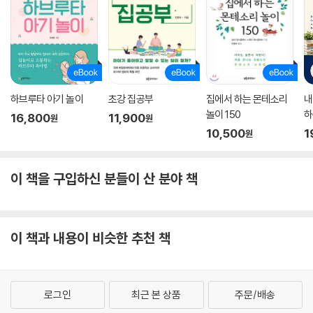
하브루타 아기 놀이
초강 집공부
집에서 하는 몬테소리
내
놀이 150
하
16,800
11,900
원
원
10,500
1
원
이 책을 구입하신 분들이 산 분야 책
이 책과 내용이 비슷한 추천 책
로그인
최근 본 상품
주문/배송