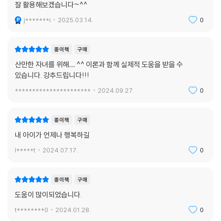
잘 활용해보겠습니다~^^
금도 늦지 않았다. 타고난 IQ, 재능, 환경을 뛰어넘게 해주는 주의력의 힘으
j*******i
2025.03.14.
0
로 여러분의 아이도 이처럼 놀랍게 변화할 수 있다.
* 부모의 지시나 선생님의 설명을 잘 듣고 바르게 행동한다.
종이책
구매
* 공동 규칙을 빠르게 이해하고, 친구들의 말에도 귀 기울인다.
산만한 자녀를 위해… ^^ 이론과 함께 실제적 도움을 받을 수
* 당장 하고 싶은 일이 있어도 지금 중요한 일부터 먼저 한다.
있습니다. 강추드립니다!!!
* 싫어하는 수학 공부에도 주의를 기울여 집중할 줄 안다.
**********************
2024.09.27.
0
* 숙제 등 해야 할 일을 미루지 않고 곧바로 시작한다.
* 한번 시작한 일은 포기하지 않고 끝까지 해낸다.
* 스마트폰을 현명하게 사용할 줄 안다.
종이책
구매
* 고학년이 되어 공부 난이도가 높아지고 과제의 양이 늘어나도
내 아이가 언제나 행복하길
높은 자존감과 자신감으로 제 진가를 발휘한다.
l*****t
2024.07.17.
0
종이책
구매
도움이 많이되었습니다.
t********0
2024.01.28.
0