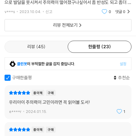
---p.142
으로 발달을 못시켜서 주의력이 떨어졌구나싶어서 좀 반성도 되고 좀더 공
음을 알 수 있다.
부해보고 노력해보려고요~~ 환경적으로 노력으로 좀더 해보면 발달시킬
v***s
2023.10.04.
신고
0
댓글
0
수있겠죠?
아이가 어떤 행동을 선택해야 바람직한지 알려주자. 이때 부모도 아이도
아이도 집중해서 공부를 잘하고 싶고, 숙제 역시 빨리 끝내고 싶다. 아이는
잊어버리지 말아야 할 것이 처음의 약속이다. 부모의 부적절한 공감적 태
리뷰 전체보기
공부와 숙제를 하지 않으면 자신에게 얼마나 많은 문제가 생기는지 누구보
도는, 아이에게 자신이 정한 약속을 자꾸 잊어버리고 그 순간의 감정에 따
다 잘 안다. 당장 화난 엄마의 따가운 잔소리부터 학교 및 학원에서 돌아오
라 바꾸도록 허용하는 꼴이 되어버린다. 그러니 ‘지금 하고 싶은 일’이 아니
는 ‘공부 못하는 아이, 숙제 안 하는 아이’라는 비난과 놀림의 시선까지, 아
라 ‘처음에 하려고 했던 일’을 아이가 다시 선택하도록 다음과 같이 도와주
리뷰
45
한줄평
23
이 스스로도 자신에게 실망하고 좌절한다. 게다가 이로 인해 영원히 낙오
는 것이 중요하다. 이렇게 단단한 경계를 세워 주는 것이 아이가 현명한 선
되어버릴까 봐 걱정하는 게 요즘 아이들이다. 아이들은 공부를 하기 싫은
택을 하도록 안내하는 방법이다.
게 아니라 공부가 안 돼서 너무 괴롭다고 호소한다. 이는 변명을 위해 둘러
클린봇
이 부적절한 글을 감지 중입니다.
설정
---p.149
대는 말이 아니다. 주의를 기울여 집중하는 힘을 길러놓지 않으면 열심히
잘하고 싶은 마음이 굴뚝같아도 잘하기가 어렵다. 아이 뇌의 정보 처리 과
구매한줄평
추천순
정을 가능하게 하는 가장 중요한 첫 요소로서, 아이가 관심을 기울여야 하
는 대상에 대해 정보를 수집하고 입력하고 처리하는 과정을 모두 끌어가는
종이책
구매
힘이 바로 주의력이기 때문이다.
우리아이 주의력이 고민이라면 꼭 읽어볼 도서!
e****r
2024.01.15.
1
똑똑하고 야무진 아이로 키우고 싶은가? 그렇다면 그 시작은 해야 할 일을
미루고 미루다가 결국 못 하게 되는 이유, 아는 것도 틀리는 이유, 30분이
면 끝낼 숙제를 2시간 넘게 붙들고 있어도 못 하는 이유 등으로 아이의 의
종이책
구매
지와 노력 탓을 하지 않고, 아이에게 주의력을 키워주는 것이 필요하다. 지