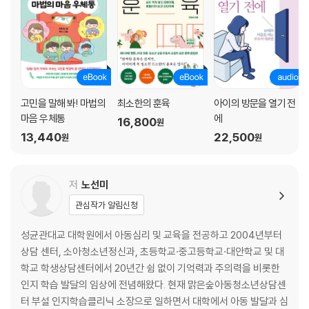
스스로 주의를 조절할 수 있는가?
02 초점주의력｜중요한 것만 골라서 놓치는 아이
초점주의력이란?
초점주의력이 중요한 이유
초점주의력을 키우기 위한 준비
고민을 말해 봐! 마법의
최소한의 훈육
아이의 방문을 열기 전
03 선택주의력｜쓸데없는 것에 집중하는 아이
마음 우체통
에
16,800
원
선택주의력이란?
13,440
22,500
원
원
선택주의력이 중요한 이유
아이의 욕구와 바람에 따라 선택주의력이 달라진다
선택주의력을 키우기 위한 준비
저
노선미
관심작가 알림신청
04 전환주의력｜자기가 하던 것만 고집하는 아이
전환주의력이란?
성균관대교 대학원에서 아동심리 및 교육을 전공하고 2004년부터
전환주의력이 중요한 이유
상담 센터, 소아청소년정신과, 초등학교·중고등학교·대안학교 및 대
전환주의력을 키우기 위한 준비
학교 학생상담센터에서 20년간 쉼 없이 기억력과 주의력을 비롯한
인지 학습 발달의 임상에 전념해왔다. 현재 맑은숲아동청소년상담센
05 지속주의력｜뭘 해도 진득하지 못한 아이
터 부설 인지학습클리닉 소장으로 일하면서 대학에서 아동 발달과 심