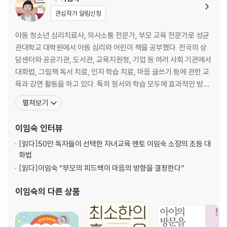
관심작가 알림신청
04 공부 주의력, 의지는 있어도 주의력이 부족해요
공부, 하기 싫은 걸까? 안 되는 걸까?
아동 청소년 심리치료사, 의사소통 전문가, 부모 교육 전문가로 성균
주의력이 부족할 때 나타나는 아이의 공부 문제들
관대학교 대학원에서 아동 심리와 어린이 책을 공부했다. 전국의 상
공부 주의력을 지키는 안전벨트를 맸는가?
담센터와 공공기관, 도서관, 교육지원청, 기업 등 여러 사회 기관에서
대화법, 그림책 독서 치료, 인지 학습 치료, 마음 글쓰기 등에 관한 교
05 아이의 주의력을 방해하는 것들
육과 강연 활동을 하고 있다. 특히 정서와 학습 모두에 효과적인 방법
주의력이 부족해지는 원인은 무엇일까?
을 연구 개발하는 중이며, 현재 한국독서치료학회 이사, 맑은숲아동
펼쳐보기
기질적 특성이 주의력을 떨어뜨릴 때
청소년상담센터 소장을 맡고 있다. 독서문화진흥 유공 국무총리표창
양육 환경에 따라 달라지는 주의력
(2017)을 수상하였으며, 저서 『0~3세 육아, 그림책에 답이 있습니
이임숙
인터뷰
불안정한 정서가 주의력을 흔드는 뇌과학적 이유
다』(2025), 『이임숙의 결국 잘되는
[읽다]
50만 독자들이 선택한 자녀교육 멘토 이임숙 소장의 초등 대
화법
2장 부모가 꼭 알아야 할 5가지 주의력
[읽다]
이임숙 “부모의 피드백이 마음의 방향을 결정한다”
01 주의력을 구성하는 3가지 요소
이임숙
의 다른 상품
주의력의 3가지 핵심 요소
주의 대상을 선택할 수 있는가?
주의 몰두 상태를 유지할 수 있는가?