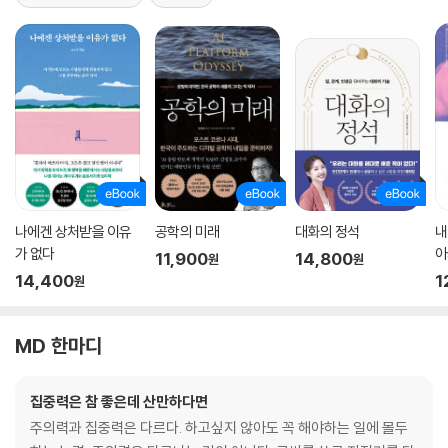
나에겐 상처받을 이유
공학의 미래
대화의 정석
내
가 없다
아
11,900
14,800
원
원
14,400
1
원
MD 한마디
집중력은 참 좋은데 산만하다면
주의력과 집중력은 다르다. 하고싶지 않아도 꼭 해야하는 일에 몰두