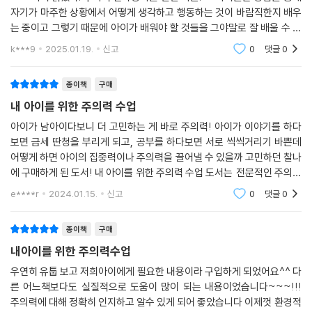
과 훈련을 통해서만 조금씩 발달하는 능력이므로, 부모가 아이의 현재 주
자기가 마주한 상황에서 어떻게 생각하고 행동하는 것이 바람직한지 배우
계속 말해주면 어떨까? 화내지 않는 부모에게 감사하기야 하겠지만, 주의
05 초등 1~3학년을 위한 전환주의력 키우기
의력 수준을 정확하게 파악하고 키워줘야 한다.
는 중이고 그렇기 때문에 아이가 배워야 할 것들을 그야말로 잘 배울 수 있
력 문제는 해결되지 않는다. 정서적 문제가 큰 아이라면 아이의 마음에 공
상황 대처 유연성을 키워주는 전환주의력 연습
도록 주의력을 키우는 환경을 조성하고 대화하기 위해 노력하는 부모의 역
감만 잘해줘도 쉽게 진정된다. 하지만 주의력이란 좀 더 인지적인 노력이
k***9
2025.01.19.
신고
0
댓글
0
일상생활을 개선해주는 3가지 전환주의력 놀이 활동
일상이든 공부든 아이가 어떤 일을 실행하고 완수하고 성취하려면 일단 그
할은 더더욱 중
필요하고, 충분한 연습과 훈련을 거쳐서 발달하는 능력이다. 날마다 반복
공부력을 쌓아주는 4가지 전환주의력 놀이 활동
일에 주의를 기울일 줄 아는 것부터 시작이다. 그 성취감으로 아이는 자신
되는 주의력 부족으로 지치고 짜증 나는 아이에게 감정만 읽어주는 것은
종이책
구매
감을 키우고 자존감도 높이며 건강한 정서를 유지한다. 그 때문에 두 저자
문제의 근원적 해결을 놓치는 것이다.
06 초등 4~6학년을 위한 지속주의력 키우기
는 ‘일상’에서 ‘공부’까지, ‘인지’에서 ‘정서’까지 아이가 자랄수록 절실하게
내 아이를 위한 주의력 수업
---p.138
어렵고 재미없는 과제도 견디게 해주는 지속주의력 연습
필요한 능력을 단 하나만 꼽으라면 그것은 싫어도 지금 해야 할 일에 주의
아이가 남아이다보니 더 고민하는 게 바로 주의력! 아이가 이야기를 하다
일상생활을 개선해주는 3가지 지속주의력 놀이 활동
를 기울여 유지할 수 있는 ‘주의력’이라고 강조한다. 즉 ‘주의력’을 건강하
보면 금세 딴청을 부리게 되고, 공부를 하다보면 서로 씩씩거리기 바쁜데
“왜 이렇게 산만하니? 제대로 집중을 못 하고. 앉은 지 몇 분이나 됐다고 또
공부력을 쌓아주는 4가지 지속주의력 놀이 활동
고 재미있게 길러주는 것이 이 책의 주된 목적이다.
어떻게 하면 아이의 집중력이나 주의력을 끌어낼 수 있을까 고민하던 찰나
일어나?” 같은 말만 한다면 아이는 자신의 문제 행동을 고치는 것이 아니
에 구매하게 된 도서! 내 아이를 위한 주의력 수업 도서는 전문적인 주의력
라 ‘나는 원래 집중 못 하는 아이, 산만한 아이’, 더 나아가 ‘공부 못하는 아
07 초등 4~6학년을 위한 분할주의력 키우기
공부 습관과 생활 태도를 좌우하는 결정적 비밀,
훈련 프로그램에서도 실제로 쓰이는 방법으로, 가정에서 부모들이 충분히
e****r
2024.01.15.
신고
0
댓글
0
이, 숙제 안 하는 아이’라는 부정적 별명을 스스로에게 붙이게 된다. 이런
고학년 수업도 쉽게 따라가게 해주는 분할주의력 연습
실천할 수 있
“똑똑하고 야무진 아이들의 비밀은 주의력에 있다!”
부정적 낙인은 또 다른 커다란 부작용을 가져온다. 주의집중을 잘할 때도
일상생활을 개선해주는 3가지 분할주의력 놀이 활동
종이책
구매
있고 잘 못할 때도 있던 아이가 한번 부정적 별명으로 불리기 시작하면 자
공부력을 쌓아주는 4가지 분할주의력 놀이 활동
다른 아이들은 무슨 일이든 잘 집중하면서 똑똑하고 야무지기만 한 것 같
신을 그런 부정적 존재로 규정하게 되는 것이다. ‘산만한 아이, 주의력이 부
내아이를 위한 주의력수업
은데 왜 우리 아이만 매사에 대충대충 엉성하고 허술하며 흐지부지하게 구
족한 아이’라는 부정적 자기 인식이 형성되고 나면 그다음에 아이는 자신
는지 이해가 안 되는가? 단언컨대 다른 아이라고 저절로 잘하게 된 것이 아
우연히 유툽 보고 저희아이에게 필요한 내용이라 구입하게 되었어요^^ 다
에게 붙여진 이름대로 행동한다. 이렇게 아이에 대한 부정적 표현이 아이
른 어느책보다도 실질적으로 도움이 많이 되는 내용이었습니다~~~!!!
니다. 그런 바람직한 겉모습의 이면을 유심히 들여다보면 그동안 알게 모
의 의식적·무의식적 행동에 끼치는 영향은 아주 지대하다.
주의력에 대해 정확히 인지하고 알수 있게 되어 좋았습니다 이제껏 환경적
르게 주의를 기울여 집중하는 연습과 훈련을 차곡차곡 탄탄하게 축적해왔