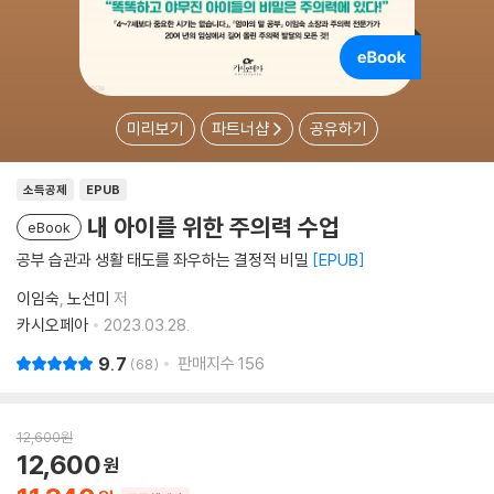
미리보기
파트너샵
공유하기
소득공제
EPUB
내 아이를 위한 주의력 수업
eBook
공부 습관과 생활 태도를 좌우하는 결정적 비밀
EPUB
이임숙
노선미
저
카시오페아
2023.03.28.
9.7
판매지수
156
68
12,600
원
12,600