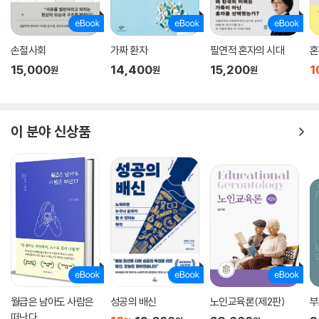
제5부 ‘존엄’에서는 카를 슈피츠베크의 〈가난한 시인〉을 보며 모든 사람이
건강과 행복, 적합한 생활수준을 누릴 권리가 있음을, 단원 김홍도의 〈서
당〉을 보며 아동과 청소년이 폭력과 학대로부터 보호받을 권리가 있음을,
손절사회
가짜 환자
필연적 혼자의 시대
혼
케터 콜비츠의 〈어머니들〉을 보며 전쟁이 아닌 평화의 지속이야말로 인간
15,000
14,400
15,200
1
원
원
원
이 누릴 수 있는 가장 확실한 인권임을 이야기한다. 앙리 드 툴루즈 로트레
스의 〈질병 검사〉를 보며 직업 선택의 자유에 앞서 개인의 ‘존엄’이 가장 우
선되어야 함을 이야기하고, 빈센트 반 고흐의 〈죄수들의 산책〉을 통해 교정
이 분야 신상품
시절의 궁극적인 목적과 존재의 이유를 다시금 되새겨본다. 마지막으로 퀸
텐 매시스의 〈추한 공작 부인〉에서 노년에 대한 혐오와 차별을 읽고, 안나
도로테아 테르부슈의 〈안경을 쓴 자화상〉을 보며 멋지고 당당한 늙음도 가
능함을 발견한다. 무엇보다 노인을 단순히 ‘시혜의 대상’이 아닌 ‘권리 주체
의 당사자’라는 시선으로 바라볼 것을 요구한다.
월급은 남아도 사람은
성공의 배신
노인교육론(제2판)
부
떠난다