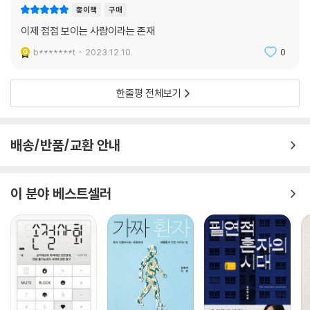
스트랄의 〈흑인과 앵무새와 원숭이〉와 윌리엄 터너의 〈노예선〉에서 흑인의
종이책
구매
인권과 주요 사건을, 유영호 작가의 〈그리팅맨〉에서 민족과 인종, 성소수
이제 점점 보이는 사람이라는 존재
자에 대한 ‘다름’을 혐오하고 차별하는 행위를, 귀스타브 쿠르베의 〈안녕하
b*******t
2023.12.10.
0
세요, 쿠르베 씨〉에서 신분이라는 선을 과감히 넘어서는 모습을 인권의 시
각에서 바라본다.
한줄평 전체보기
제4부 ‘국가’에서는 외젠 들라크루아의 〈키오스 섬의 학살〉를 보며 제주
4?3사건을 떠올리고 폭력의 역사는 분명 기록되고 기억해서 반복되지 않
아야 한다고 강조한다. 파블로 피카소의 〈게르니카〉는 프랑코 독재가 자행
배송/반품/교환 안내
한 끔찍한 국가 폭력을 전 세계에 알리는 계기가 되었다. 테오도르 제리코
의 〈메두사의 뗏목〉은 메두사호가 난파한 사건을 그림으로 남긴 것인데, 공
교롭게도 세월호 사건과 겹쳐 보인다. 스위스 루체른에서 가장 유명한 조
이 분야 베스트셀러
각상 〈빈사의 사자상〉을 보며 우리나라 용병의 역사를 엿보는가 하면, 프랑
스 방데 마을의 교회 벽면 스테인드글라스와 장 소리욀의 〈르망 전투〉에서
는 프랑스 혁명 이후에 자행된 추악한 민간인 학살을, 니콜라 푸생의 〈사비
니 여인들의 납치〉와 찰스 크리스티안 날의 〈사비니 여인의 강간〉을 보며
일본군 위안부 피해자 김학순 할머니가 겪었던 편견과 혐오에 대한 날카로
운 비판을 이어 나간다.