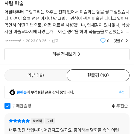
사람 미술
정하기 위해 다듬은 문장들이기에 포괄적인 면이 없지 않다. 그래서인지
글 행간에서 실제 우리의 ‘삶’을 읽어내기란 쉽지 않다. 저자 박민경은 평소
어릴때부터 그림그리는 재주는 전혀 없어서 미술과는 담을 쌓고 살았습니
다. 마흔이 훌쩍 넘은 이제야 막 그림에 관심이 생겨 미술관 다니고 있어요.
좋아하는 미술을 매개로 하여 우리 삶에 더욱 밀접하고 긴밀한 언어로 쉽
막연히 어떤 기법으로, 어떤 재료를 사용했느냐, 입체감이 있나없나, 학창
고 재미있게 인권을 끌어내 설명해준다.
시절 미술교과서에 나왔는가 ... 이런 생각을 하며 작품들을 보곤했는데 이
책을 통해 이렇게나 재미있는 이야기들이 있다는 것을 알게되었습니다. 그
이 책은 총 5부로 구성되어 있다. 제1부 ‘여성’에서는 이슈트반 초크의 〈고
c******6
2023.08.26.
신고
0
댓글
0
림속에 사
문하는 바토리 백작 부인〉을 통해 여성에 대한 편견이 얼마나 무서운 결과
리뷰 전체보기
를 가져왔는지 이야기한다. 피에트로 롱기의 〈실신〉이라는 그림에서 여성
의 아름다움을 강요하던 폭력의 상징 ‘코르셋’에 대해 살펴보고, 죽을 때도
아름다워야 했던 폴 들라로슈의 〈레이디 제인 그레이의 처형〉을 보며 대한
리뷰
19
한줄평
10
민국 항공사 일가의 인권침해 및 차별의 민낯을 가감 없이 이야기한다. 반
대로 당당한 여성의 모습을 표현한 존 싱어 사전트의 〈레이디 맥베스를 연
기하는 엘렌 테리〉와 연결지어 여성 참정권의 역사를 되짚어보는가 하면,
클린봇
이 부적절한 글을 감지 중입니다.
설정
플로리스 아른트제니우스의 〈성냥팔이 소녀〉에서 아동의 권리를, 오노레
도미에의 〈블루스타킹〉과 아르테미시아 젠틸레스키의 〈홀로페르네스의
구매한줄평
추천순
목을 베는 유디트〉에서 자기만의 삶을 펼쳐낸 강인한 여성의 모습을 발견
하기도 한다.
종이책
구매
너무 멋진 책입니다. 어렵지도 않고요. 좋아하는 명화들 속에 이런
제2부 ‘노동’에서는 빈센트 반 고흐의 〈정오의 휴식〉을 보며 노동자의 휴식