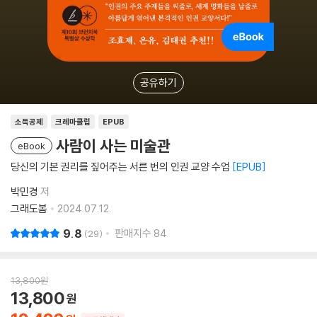
공유하기
소득공제
크레마클럽
EPUB
사람이 사는 미술관
eBook
당신의 기본 권리를 짚어주는 서른 번의 인권 교양 수업
EPUB
박민경
저
그래도봄
2024.07.12.
9.8
판매지수
84
29
13,800
원
13,800