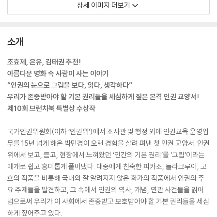
상세 이미지 더보기
소개
조효제, 은유, 김태권 추천!
아름다운 명화 속 사람이 사는 이야기
“인권의 눈으로 그림을 보다, 읽다, 생각하다”
우리가 존중받아야 할 기본 권리들을 세심하게 짚은 본격 인권 교양서!
제10회 브런치북 특별상 수상작
국가인권위원회(이하 ‘인권위’)에서 조사관 및 행정 외에 인권교육 운영업
무를 15년 넘게 해온 박민경이 오랜 경험을 살려 펴낸 첫 인권 교양서. 인권
위에서 보고, 듣고, 현장에서 느껴왔던 ‘인간의 기본 권리’를 ‘그림’이라는
매개로 쉽고 흥미롭게 풀어냈다. 대중에게 친숙한 피카소, 들라크루아, 고
흐의 작품을 비롯해 국내외 잘 알려지지 않은 화가의 작품에서 인권의 주
요 주제들을 발견하고, 그 속에서 인권의 역사, 개념, 연관 사건들을 읽어
냄으로써 우리가 이 사회에서 존중받고 보호받아야 할 기본 권리들을 세심
하게 짚어주고 있다.