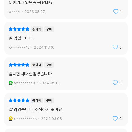
이야기가 있을줄 몰랐네요
권이 보장되어야 함을 꼬집고, 오노레 도미에의 〈봉기〉와 외젠 들라크루아
p****i
2023.08.27.
1
의 〈민중을 이끄는 자유의 여신: 1830년 7월 28일〉을 보며 가난한 여성이
노동투쟁 현장에 뛰어들 수밖에 없었던 이유를 살펴본다. 러시아 화가 일
리야 레핀의 〈볼가 강의 노동자들〉과 헨리 윌리스의 〈돌 깨는 사람〉을 보며
종이책
구매
서울 구의역 스크린도어 사고로 사망한 한 청년의 불안정했던 노동환경을
잘 읽었습니다.
비판하고, 르네상스 시기에 그린 동양인의 초상화를 보며 외국인일지라도
k********8
2024.11.16.
0
노동하는 데 있어 차별받지 않아야 함과 적절한 생활수준을 누릴 수 있어
야 함을 지적한다. 1911년 트라이앵글 셔츠웨이스트 공장 화재로 촉발된
‘세계 여성의 날’ 제정과 무려 천 년에 걸쳐 지은 아름다운 ‘몽생미셸’ 뒤에
종이책
구매
평범한 사람들의 혹독한 노동이 가려져 있었음을 간과하지 않아야 한다고
감사합니다 잘받았습니다
일침을 가한다.
y********0
2024.05.11.
0
제3부 ‘차별과 혐오’에서는 16세기 풍속화가 피터르 브뤼헐의 〈소경이 소
경을 인도하다〉를 보며 우리 일상에서 비일비재한 장애 혐오 표현을 살펴
종이책
구매
보고, 서민의 삶을 가장 사실적으로 그려낸 화가 오노레 도미에의 〈구출〉을
잘 읽었습니다. 소장하기 좋아요.
보며 시리아 난민 쿠르디를 떠올린다. 영국 화가 포드 매덕스 브라운의 〈영
c*********k
2024.03.08.
0
국의 최후〉를 보며 대한민국 국민 역시 난민이었던 역사를 거슬러 살피고
인간의 존엄을 보호하는 일에 국경이 없어야 함을 강조한다. 클뢰커 에렌