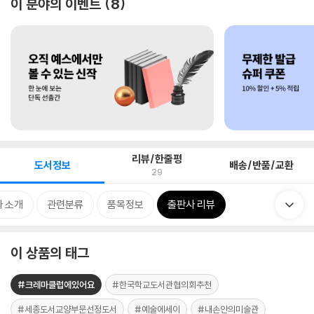
이 분야의 이벤트
8
리뷰/한줄평
도서정보
배송/반품/교환
29
 소개
관련분류
품목정보
출판사 리뷰
이 상품의 태그
#크레마클럽에있어요
#한국학교도서관협의회추천
#세종도서교양부문선정도서
#예술에세이
#내손안의미술관