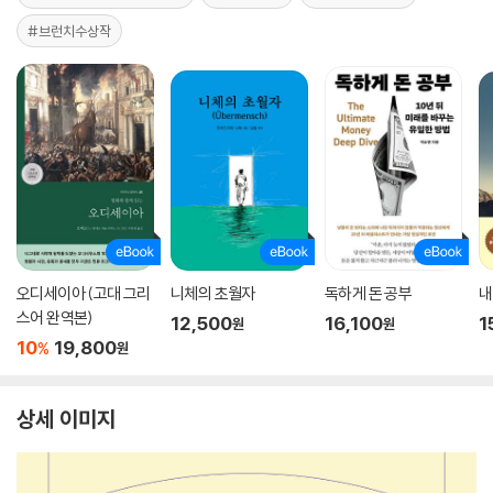
#브런치수상작
오디세이아 (고대 그리
니체의 초월자
독하게 돈 공부
내
스어 완역본)
12,500
16,100
1
원
원
10
19,800
%
원
상세 이미지