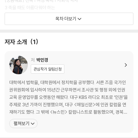
[궁금해요] 전족 | 여성 폭력 | 사회적 약자
3 죽을 때도 아름다워야 하는
[궁금해요] 항공사 승무원 복장 규정 국가인권위원회 진정 사건 | 여성의
목차 더보기
권리에 대한 선언
4 다시 그리는 소설 《므첸스크의 레이디 맥베스》
[궁금해요] 여성 참정권의 역사 | 참정권(정치적 권리)
저자 소개
1
5 성냥팔이 소녀의 죽음
[궁금해요] 아동의 권리 | 살색 크레파스 진정 사건
6 유리 천장을 깨뜨려라
저
박민경
[궁금해요] 루스 베이더 긴즈버그 | 유리 천장
관심작가 알림신청
제2부 노동
대학에서 법학을, 대학원에서 정치학을 공부했다. 서른 즈음 국가인
권위원회에 입사하여 15년간 근무하면서 조사관 및 행정 외에 인권
1 그는 휴가 중이야
교육 운영업무를 오랫동안 해왔다. 대구 KBS 라디오 최초로 ‘인권’을
[궁금해요] 〈동아일보〉 백지 사태 | 휴식권
주제로 3년 가까이 진행했으며, 대구 <매일신문>에 인권 칼럼을 연
2 인권의 역사, 투쟁의 역사
재하기도 했다. 그 밖에 <뉴스민> 칼럼니스트로 활동했으며, 경북대
[궁금해요] 전태일과 〈근로기준법〉 | 노동3권
인권센터 인권위원, 한국수력원자력(주)의 인권경영위원 등을 두루
펼쳐보기
3 라면 같은 젊음은 그만
거치면서 인권이라는 개념을 쉽고 재미있게 알리는 데 노력해왔다. 2
[궁금해요] 서울 구의역 스크린도어 사고와 태안화력발전소 사고 | 비정규
020년에는 헌법을 공부하는 청년들과 함께 《내생에 첫 헌법》을 출