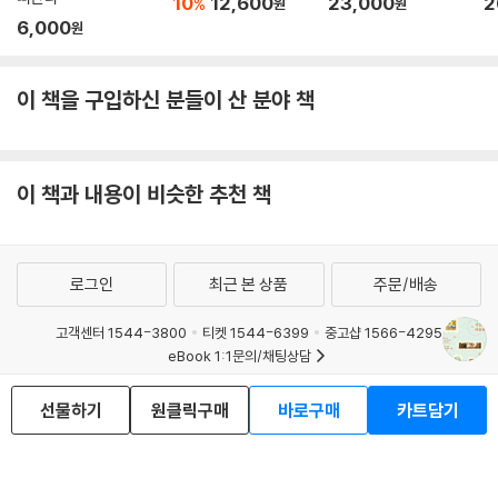
10
12,600
23,000
2
%
원
원
6,000
원
이 책을 구입하신 분들이 산 분야 책
이 책과 내용이 비슷한 추천 책
로그인
최근 본 상품
주문/배송
고객센터 1544-3800
티켓 1544-6399
중고샵 1566-4295
eBook 1:1문의/채팅상담
예스이십사(주) 사업자 정보
선물하기
원클릭구매
바로구매
카트담기
이용약관
개인정보처리방침
청소년보호정책
PC버전
회사소개
거래처관계자께
도서홍보
광고