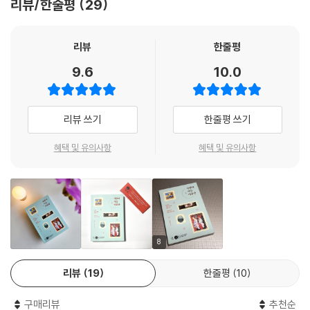
6 21세기에도 살아 숨 쉬는 ‘정조’
리뷰/한줄평
29
그 속에서 인권의 역사, 개념, 연관 사건들을 읽어냄으로써,
[궁금해요] 일본군 위안부 | 유엔인권이사회
우리가 존중받아야 할 기본 권리들을 세심하게 짚은 본격 인권 교양서!
리뷰
한줄평
제5부 존엄
국가인권위원회(이하 ‘인권위’)에서 조사관 및 행정 외에 인권교육 운영업
9.6
10.0
무를 15년 넘게 해온 박민경이 인권의 주요 주제들을 씨줄로, 세계 명화들
1 폭염에서의 생존권
을 날줄로 엮은 인권 교양서 《사람이 사는 미술관》을 펴냈다. 이 책은 그동
[궁금해요] 기후 위기와 인권 | 그레타 툰베라 | 환경권
안 저자가 인권위에서 보고, 듣고, 현장에서 느껴왔던 ‘인간의 기본 권리’를
2 맞아도 되는 사람은 없다
리뷰 쓰기
한줄평 쓰기
‘그림’이라는 매개로 쉽고 흥미롭게 풀어낸 새로운 시각의 인권 설명서라
[궁금해요] 아동·청소년의 생명·생존과 발달의 권리 | 아동 최선의 이익 원
하겠다. 대중에게 친숙한 피카소, 들라크루아, 고흐의 작품을 비롯해 국내
혜택 및 유의사항
혜택 및 유의사항
칙 | 놀 권리
외 잘 알려지지 않은 화가의 작품에서 인권의 주요 주제들을 발견하고, 그
3 전쟁과 평화 그리고 인간
속에서 인권의 역사, 개념, 연관 사건들을 읽어냄으로써 우리가 이 사회에
[궁금해요] 〈유엔헌장〉
서 존중받고 보호받아야 할 기본 권리들을 세심하게 짚어주고 있다. 이 책
4 존엄하게 삶을 영위할 수 있도록
은 전 세계가 인권을 보호하고 존중하는 데 큰 영향을 미친 문서 〈세계인권
[궁금해요] 성매매 여성 지원 사업 | 유엔여성기구 | 여성 혐오
선언〉을 바탕으로 하고 있다.
5 죄지은 사람에게도 인권은 있다
8
[궁금해요] 교정 시설 내 인권 | 건강권 | 죄형법정주의
《사람이 사는 미술관》은 인권의 주요 개념을 ‘여성’ ‘노동’ ‘차별과 혐오’ ‘국
6 누구나 노인이 된다
리뷰
19
한줄평
10
가’ ‘존엄’ 등 크게 다섯 개의 카테고리로 나누어 설명한다. 이 안에는 아동,
[궁금해요] 대한민국의 노인 빈곤과 자살 | 노인 인권
장애인, 난민, 인종, 집단 학살, 체벌, 기후 위기, 전쟁과 평화, 수감자, 노인
구매리뷰
추천순
등 인권에서 놓쳐서는 안 될 주제들이 포함되어 있다. 아직도 유리 천장이