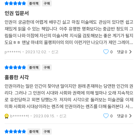
보호받아야 하는 존엄과 자유, 정치, 사회, 경제, 문화적 권리 등을 세계적
종이책
구매
인 명화와 실례를 통해 강의하듯 들려준다는 데 주목할 필요가 있다. 그래
인권 입문서
서 쉽고 흥미롭고 읽는 재미가 있다. 《사람이 사는 미술관》은 아직 인권이
인권이 궁금한데 어렵게 배우긴 싫고 마침 미술에도 관심이 있다면 쉽고
라는 개념이 낯선 이 시대를 살아가는 청소년이나 성인 독자들이 자신의
재밌게 읽을 수 있는 책입니다. 아주 유명한 명화보다는 중급반 정도의 그
권리를 올바로 인식하고 균형감을 키우는 데 가이드 역할을 톡톡히 해줄
림들이 나와 이참에 자신의 미술사학 지식을 검토해보는 좋은 계기가 될지
것이다. 또한 학생들에게 인권 감수성을 키워주고 싶은 교육 현장의 선생
도요ㅎㅎ 맨날 마네의 올랭피아의 의미 이런거만 나오다가 제인 그레이의
님에게도 최적의 교육 자료가 되어줄 것이다.
처형이 나온다던가, 그 외에 제가 모르는 그림들이 많이 나와 흥미로웠습
p******i
2023.12.02.
신고
0
댓글
0
니다. 페미니즘 시
〈세계인권선언〉을 바탕으로 써 내려간
종이책
구매
아름다운 명화 속 사람이 사는 이야기
훌륭한 시각
“타인에게 공감할 줄 알고 서로의 다름을 인정할 줄 아는
인권이라는 말은 인간이 찾아낸 말이지만 원래 존재하는 당연한 인간의 권
인권 감수성 넘치는 사회가 될 때,
리다. 그러나 그 인권이 시대와 사회와 권력에 의해 얼마나 오래 지속적으
‘사람 사는 세상’이 될 수 있으리라고 믿습니다.”
로 유린당하고 외면 당했는가. 저자의 시각으로 둘러보는 미술관을 이제
미화 사회와 시대상이라는 렌즈에 인권이라는 렌즈를 더해 둘러본다. 사람
〈세계인권선언〉은 모든 사람이 성별과 피부색, 신념, 종교 등의 특징과 관
이 사람답게 살 수 있는 세상이란 그림 안에도 그림 밖에도 같이 존재하여
b*******t
2023.09.15.
신고
0
댓글
0
야 한다. 일독을
계없이 자유롭고 평등하다는 것을 문서로 명시하는 데 전 세계가 처음으로
합의한 것이다. 총 30개의 조항으로 되어 있으며 인권과 자유를 존중하고
종이책
구매
보호하는 데 기초가 된다. 여기 명시한 글은 모든 사람의 권리를 최대한 인