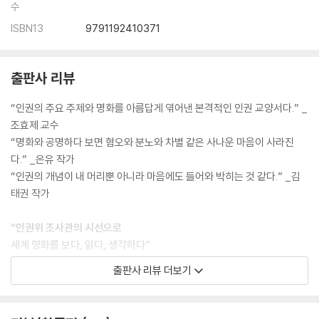
수
5 다름이 서로 인사하고 마주하는 세상
ISBN13
9791192410371
[궁금해요] 로힝야족 학살 | 관동 대학살 | 평양 화교 학살 | 성소수자 | 소
수민족 보호
6 눈에 보이지 않는 차별의 선
출판사 리뷰
[궁금해요] 프랑스 대혁명 | 갑오개혁 | 인간의 존엄과 가치
“인권의 주요 주제와 명화를 아름답게 엮어낸 본격적인 인권 교양서다.” _
제4부 국가
조효제 교수
“명화와 공명하다 보면 혐오와 분노와 차별 같은 사나운 마음이 사라진
1 마약중독자가 생사여탈을 쥐고 있었다
다.” _은유 작가
[궁금해요] 제주 4·3 사건 | 사상 전향 제도
“인권의 개념이 내 머리뿐 아니라 마음에도 들어와 박히는 것 같다.” _김
2 아름답고 찬란한 역사만 반복되는 것은 아니다
태권 작가
[궁금해요] 스페인 내전
3 국가가 구조해야 할 의무에 대하여
“인권위 조사관의 시선으로
[궁금해요] 재난 참사와 안전권 | 생명권
세계 명화를 보다, 읽다, 생각하다”
4 나라가 힘이 없을 때 만들어진 슬픈 법
[궁금해요] 법치주의 | 인민혁명당 사건 | 국민방위군 사건 | 유신헌법
출판사 리뷰 더보기
피카소, 들라크루아, 고흐의 작품을 비롯해
5 혁명의 또 다른 추악함
국내외 잘 알려지지 않은 화가의 작품에서 인권의 주요 주제들을 발견하
[궁금해요] 신체의 자유와 안전 | 제노사이드 | 인간 및 시민의 권리 선언
고,