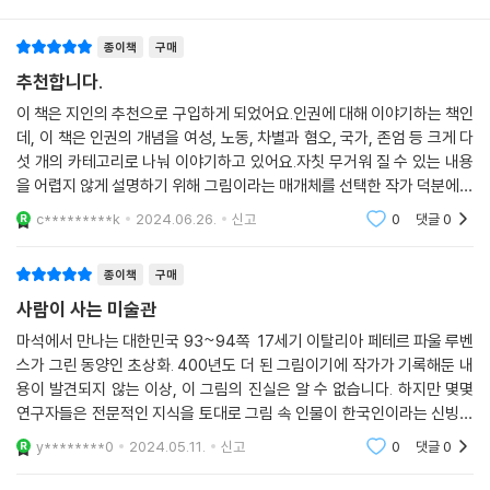
세계인권선언
건재한 세상에서 여성이 얼마나 큰 어려움을 겪는지, 먹고살기 위한 노동
출처와 참고문헌
종이책
구매
의 현장은 어째서 목숨을 앗아가는 장소가 되어버렸는지, 차별은 어떻게
혐오로 발전하며 그 혐오가 어떠한 비극을 일으키는지, 국가가 얼마나 많
추천합니다.
은 인권유린을 자행했는지, 마지막으로 왜 인간의 존엄함은 존중받아야 하
이 책은 지인의 추천으로 구입하게 되었어요.인권에 대해 이야기하는 책인
는지 등을 명화와 함께 재미있게 들려준다. 여기서 소개한 명화들은 미적
데, 이 책은 인권의 개념을 여성, 노동, 차별과 혐오, 국가, 존엄 등 크게 다
가치라기보다 인권의 눈으로 바라본 장면들이며 시대적인 배경, 사건, 인
섯 개의 카테고리로 나눠 이야기하고 있어요.자칫 무거워 질 수 있는 내용
물에 얽힌 다이내믹한 스토리를 통해 입체적으로 생각할 거리를 안겨준다.
을 어렵지 않게 설명하기 위해 그림이라는 매개체를 선택한 작가 덕분에이
저자는 여기에 그치지 않고 각각의 원고 말미에 ‘궁금해요’ 코너를 마련해
해가 더 잘 됩니다.
c*********k
2024.06.26.
신고
0
댓글
0
본문에서 언급한 인권의 개념과 연관 사건들을 자세하게 설명함으로써 역
사, 사회, 정치 등 인문학적 사고를 돕는다.
종이책
구매
사람이 사는 미술관
저자 박민경은 “예전에는 미학의 측면에서 그림을 좋아했다면 인권위에서
일한 이후로는 그 안에 담긴 인간의 삶에 대해 생각하게 되었다”고 말한다.
마석에서 만나는 대한민국 93~94쪽 17세기 이탈리아 페테르 파울 루벤
스가 그린 동양인 초상화. 400년도 더 된 그림이기에 작가가 기록해둔 내
그래서 인간의 권리를 생각하게 만든 세계의 명화들을 소개하고 싶었고,
용이 발견되지 않는 이상, 이 그림의 진실은 알 수 없습니다. 하지만 몇몇
인권을 어렵지 않게 그림을 통해 설명하고 싶었다고 강조한다. 그림에 조
연구자들은 전문적인 지식을 토대로 그림 속 인물이 한국인이라는 신빙성
예가 깊은 것도, 인권을 학문적으로 연구한 건 아니지만 인권위의 일원으
있는 추론을 내놓았습니다. 임진왜란을 거치면서 수많은 조선인이 일본에
로 오랫동안 일하고 교육 현장에서 살아 있는 목소리를 들어왔기에 가능한
y********0
2024.05.11.
신고
0
댓글
0
포로로 잡혀가게 됩
일이었을 것이다. 무엇보다 이 책은 국가와 사회로부터 우리가 존중받고