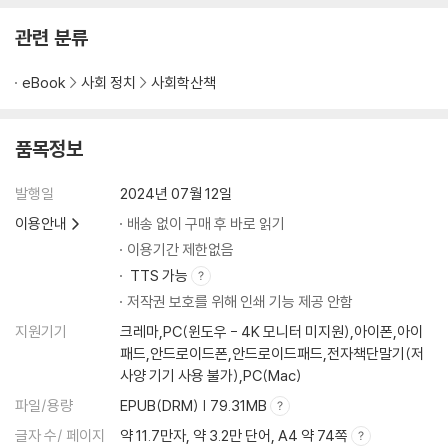
직
간했다. 지금도 국가인권위원회에서 학교, 공무원, 공공
4 마석에서 만나는 대한민국
관련 분류
[궁금해요] 독일 파견 광부와 간호사 | 산업재해
5 여성 노동을 생각하다
eBook
사회 정치
사회학산책
[궁금해요] 세계 여성의 날 | 국제노동기구
6 소중하지 않은 노동은 없다
품목정보
[궁금해요] 노동권
발행일
2024년 07월 12일
제3부 차별과 혐오
이용안내
배송 없이 구매 후 바로 읽기
1 장애 혐오 표현에 담긴 차별적 인식
이용기간 제한없음
[궁금해요] 장애인을 비하하는 표현과 올바른 표현 | 차별의 예외 | 장애인
TTS 가능
차별
저작권 보호를 위해 인쇄 기능 제공 안함
2 혐오와 차별 그리고 난민
지원기기
크레마,PC(윈도우 - 4K 모니터 미지원),아이폰,아이
[궁금해요] 시리아 내전 | 홀로코스트 | 제국주의
패드,안드로이드폰,안드로이드패드,전자책단말기(저
3 예수님도 난민이었습니다
사양 기기 사용 불가),PC(Mac)
[궁금해요] 유엔난민기구 | 난민
파일/용량
EPUB(DRM) | 79.31MB
4 차별이 사라지는 시간
글자 수/ 페이지
약 11.7만자, 약 3.2만 단어, A4 약 74쪽
[궁금해요] 흑인 저항 운동 주요 사건 | 인종차별