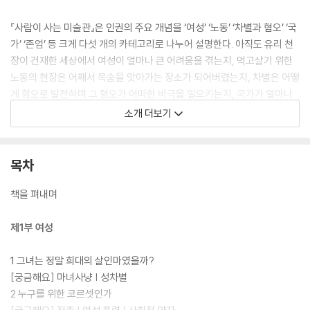
『사람이 사는 미술관』은 인권의 주요 개념을 ‘여성’ ‘노동’ ‘차별과 혐오’ ‘국
가’ ‘존엄’ 등 크게 다섯 개의 카테고리로 나누어 설명한다. 아직도 유리 천
장이 건재한 세상에서 여성이 얼마나 큰 어려움을 겪는지, 먹고살기 위한
노동의 현장은 어째서 목숨을 앗아가는 장소가 되어버렸는지, 차별은 어떻
게 혐오로 발전하며 그 혐오가 어떠한 비극을 일으키는지, 국가가 얼마나
많은 인권유린을 자행했는지, 마지막으로 왜 인간의 존엄함은 존중받아야
소개 더보기
하는지 등을 명화와 함께 재미있게 들려준다. 더불어 원고 말미에 ‘궁금해
요’ 코너를 마련해 본문에서 언급한 인권의 개념과 연관 사건들을 자세하
게 설명함으로써 역사, 사회, 정치 등 인문학적 사고를 돕는다.
목차
책을 펴내며
제1부 여성
1 그녀는 정말 희대의 살인마였을까?
[궁금해요] 마녀사냥 | 성차별
2 누구를 위한 코르셋인가