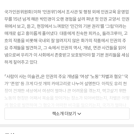
국가인권위원회(이하 ‘인권위’)에서 조사관 및 행정 외에 인권교육 운영업
무를 15년 넘게 해온 박민경이 오랜 경험을 살려 펴낸 첫 인권 교양서. 인권
위에서 보고, 듣고, 현장에서 느껴왔던 ‘인간의 기본 권리’를 ‘그림’이라는
매개로 쉽고 흥미롭게 풀어냈다. 대중에게 친숙한 피카소, 들라크루아, 고
흐의 작품을 비롯해 국내외 잘 알려지지 않은 화가의 작품에서 인권의 주
요 주제들을 발견하고, 그 속에서 인권의 역사, 개념, 연관 사건들을 읽어
냄으로써 우리가 이 사회에서 존중받고 보호받아야 할 기본 권리들을 세심
하게 짚어주고 있다.
『사람이 사는 미술관』은 인권의 주요 개념을 ‘여성’ ‘노동’ ‘차별과 혐오’ ‘국
가’ ‘존엄’ 등 크게 다섯 개의 카테고리로 나누어 설명한다. 아직도 유리 천
장이 건재한 세상에서 여성이 얼마나 큰 어려움을 겪는지, 먹고살기 위한
노동의 현장은 어째서 목숨을 앗아가는 장소가 되어버렸는지, 차별은 어떻
게 혐오로 발전하며 그 혐오가 어떠한 비극을 일으키는지, 국가가 얼마나
많은 인권유린을 자행했는지, 마지막으로 왜 인간의 존엄함은 존중받아야
책소개 더보기
하는지 등을 명화와 함께 재미있게 들려준다. 더불어 원고 말미에 ‘궁금해
요’ 코너를 마련해 본문에서 언급한 인권의 개념과 연관 사건들을 자세하
게 설명함으로써 역사, 사회, 정치 등 인문학적 사고를 돕는다.