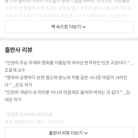
를 너무 졸라맨 나머지 카드놀이 중에 기절을 해버린 것이지요. 사람들로
3 전쟁과 평화 그리고 인간
가득 찬 연 회장에서 꽉 조이는 속옷을 입고 꼿꼿이 앉아 오랜 시간 카드놀
[궁금해요] 〈유엔헌장〉
이를 하거나 혹은 무도회장에서 춤을 춘다고 생각해보세요. 상상만 해도
4 존엄하게 삶을 영위할 수 있도록
답답해지는 것 같지 않은가요?
[궁금해요] 성매매 여성 지원 사업 | 유엔여성기구 | 여성 혐오
책 속으로 더보기
--- p.22-24
5 죄지은 사람에게도 인권은 있다
[궁금해요] 교정 시설 내 인권 | 건강권 | 죄형법정주의
다음에 나오는 그림은 네덜란드 화가 플로리스 아른트제니우스(Floris Ar
6 누구나 노인이 된다
출판사 리뷰
ntzenius, 1864~1925)가 거리의 성냥팔이 소녀를 그린 것입니다. 소녀
[궁금해요] 대한민국의 노인 빈곤과 자살 | 노인 인권
는 매우 지치고 힘들어 보입니다. 때 묻은 옷을 입고 목발을 짚은 소녀는 추
“인권의 주요 주제와 명화를 아름답게 엮어낸 본격적인 인권 교양서다.” _
위 때문인지 배고픔 때문인지는 모르겠지만 잔뜩 찌푸린 채 턱을 몸 안으
세계인권선언
조효제 교수
로 깊숙이 파묻었습니다. 목에는 몇 개 남지 않은 성냥통이 든 바구니를 걸
출처와 참고문헌
“명화와 공명하다 보면 혐오와 분노와 차별 같은 사나운 마음이 사라진
고 있습니다. 우리가 동화 속에 서 보던 예쁘장하고 가녀린 성냥팔이 소녀
다.” _은유 작가
의 모습과는 사뭇 다르지요. 19세기 전후에 그려진 삽화들 중에는 성냥팔
“인권의 개념이 내 머리뿐 아니라 마음에도 들어와 박히는 것 같다.” _김
이 소녀를 소재로 한 것이 꽤 많습니다. 그중에서도 이 작품이 가장 사실적
태권 작가
으로 성냥팔이 소녀를 그렸다는 생각이 듭니다.
--- p.46
“인권위 조사관의 시선으로
세계 명화를 보다, 읽다, 생각하다”
아동 노동에 대한 인식의 변화는 20세기를 전후해 생겨나기 시작했습니
출판사 리뷰 더보기
다. 이제 대부분의 국가가 아동 노동을 금지하고 있습니다. 국제노동기구(I
피카소, 들라크루아, 고흐의 작품을 비롯해