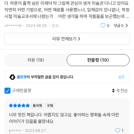
하기도 한다.
다. 마흔이 훌쩍 넘은 이제야 막 그림에 관심이 생겨 미술관 다니고 있어요.
모습입니다. 여성에 대한 강력한 차별과 제약이 존재했던 18세기에 여성
막연히 어떤 기법으로, 어떤 재료를 사용했느냐, 입체감이 있나없나, 학창
화가 스스로 자신의 나이 든 모습을 우아하고 당당하게 그려냈다는 사실이
제2부 ‘노동’에서는 빈센트 반 고흐의 〈정오의 휴식〉을 보며 노동자의 휴식
시절 미술교과서에 나왔는가 ... 이런 생각을 하며 작품들을 보곤했는데 이
매우 대단합니다. 실제로 그는 여성 최초로 아카데미에 입학한 선진적인
권이 보장되어야 함을 꼬집고, 오노레 도미에의 〈봉기〉와 외젠 들라크루아
책을 통해 이렇게나 재미있는 이야기들이 있다는 것을 알게되었습니다. 그
c******6
2023.08.26.
신고
0
댓글
0
인물이었다고 합니다. 그림을 가만히 살펴보면 몇 가지 특이한 점이 눈에
림속에 사
의 〈민중을 이끄는 자유의 여신: 1830년 7월 28일〉을 보며 가난한 여성이
들어옵니다. 그림 속 여성은 안경을 쓰고 한쪽 다리를 꼰 채 손에는 책을 들
노동투쟁 현장에 뛰어들 수밖에 없었던 이유를 살펴본다. 러시아 화가 일
리뷰 전체보기
고 있습니다. 당시 사회가 여성에게 요구했던 모습, 가령 아름답게 꾸민 모
리야 레핀의 〈볼가 강의 노동자들〉과 헨리 윌리스의 〈돌 깨는 사람〉을 보며
습이라든지 자애로운 모성애가 넘치는 모습이 아닌, 지성미가 넘치는 자세
서울 구의역 스크린도어 사고로 사망한 한 청년의 불안정했던 노동환경을
로 정면을 당당히 응시하고 있는 중입니다. 보기만 해도 ‘쿨내 나는’ 멋진
비판하고, 르네상스 시기에 그린 동양인의 초상화를 보며 외국인일지라도
리뷰
19
한줄평
10
할머니 같습니다.
노동하는 데 있어 차별받지 않아야 함과 적절한 생활수준을 누릴 수 있어
--- p.277
야 함을 지적한다. 1911년 트라이앵글 셔츠웨이스트 공장 화재로 촉발된
클린봇
이 부적절한 글을 감지 중입니다.
설정
‘세계 여성의 날’ 제정과 무려 천 년에 걸쳐 지은 아름다운 ‘몽생미셸’ 뒤에
평범한 사람들의 혹독한 노동이 가려져 있었음을 간과하지 않아야 한다고
구매한줄평
추천순
일침을 가한다.
종이책
구매
제3부 ‘차별과 혐오’에서는 16세기 풍속화가 피터르 브뤼헐의 〈소경이 소
너무 멋진 책입니다. 어렵지도 않고요. 좋아하는 명화들 속에 이런
경을 인도하다〉를 보며 우리 일상에서 비일비재한 장애 혐오 표현을 살펴
이야기가 있을줄 몰랐네요
보고, 서민의 삶을 가장 사실적으로 그려낸 화가 오노레 도미에의 〈구출〉을
보며 시리아 난민 쿠르디를 떠올린다. 영국 화가 포드 매덕스 브라운의 〈영
p****i
2023.08.27.
1