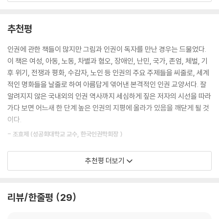
LO)는 만 13세 미만 어린이의 노동, 어린이의 안전을 위협하는 노동을 금
국내외 잘 알려지지 않은 화가의 작품에서 인권의 주요 주제들을 발견하
지하고 있습니다. 〈유엔아동권리협약〉 제32조는 ‘모든 아동은 경제적으로
고,
추천평
착취당해서는 안 되며, 건강과 발달을 위협하고 교육에 지장을 주는 유해
그 속에서 인권의 역사, 개념, 연관 사건들을 읽어냄으로써,
한 노동으로부터 보호받아야 한다’라고 명시하고 있습니다. 하지만 여전히
우리가 존중받아야 할 기본 권리들을 세심하게 짚은 본격 인권 교양서!
인권에 관한 책들이 많지만 그림과 인권이 독자를 만난 경우는 드물었다.
세계 곳곳에는 강제 노동의 현장으로 내몰린 아동들이 존재합니다. 파키스
이 책은 여성, 아동, 노동, 차별과 혐오, 장애인, 난민, 국가, 존엄, 체벌, 기
탄의 카펫 공장, 방글라데시의 축구공 공장 등에서는 여전히 아동 노동으
국가인권위원회(이하 ‘인권위’)에서 조사관 및 행정 외에 인권교육 운영업
후 위기, 전쟁과 평화, 수감자, 노인 등 인권의 주요 주제들을 씨줄로, 세계
로 제품이 생산됩니다. 코트디부아르에서는 1만 5,000명의 어린이들이
무를 15년 넘게 해온 박민경이 인권의 주요 주제들을 씨줄로, 세계 명화들
적인 명화들을 날줄로 하여 아름답게 엮어낸 본격적인 인권 교양서다. 잘
카카오 농장에 노예로 팔려 가 하루 10시간 이상 일합니다. 이라크에서는
을 날줄로 엮은 인권 교양서 《사람이 사는 미술관》을 펴냈다. 이 책은 그동
알려지지 않은 국내외의 인권 역사까지 세심하게 짚은 저자의 시선을 따라
아동들이 지뢰가 깔린 지대에서 고철을 주워 생계를 유지해나가는 것이 현
안 저자가 인권위에서 보고, 듣고, 현장에서 느껴왔던 ‘인간의 기본 권리’를
가다 보면 어느새 한 단계 높은 인권의 지평에 올라가 있음을 깨닫게 될 것
실입니다.
‘그림’이라는 매개로 쉽고 흥미롭게 풀어낸 새로운 시각의 인권 설명서라
이다.
--- p.52-53
하겠다. 대중에게 친숙한 피카소, 들라크루아, 고흐의 작품을 비롯해 국내
- 조효제 (성공회대학교 교수, 한국인권학회장 )
외 잘 알려지지 않은 화가의 작품에서 인권의 주요 주제들을 발견하고, 그
1908년 3월 8일 미국 뉴욕에서 여성 노동자들이 노동권 향상과 참정권
속에서 인권의 역사, 개념, 연관 사건들을 읽어냄으로써 우리가 이 사회에
확보를 위한 시위를 시작하며 이렇게 외쳤습니다. “우리에게 빵과 장미를
‘사람은 사람을 기쁘게 하기 위해 이 세상에 왔다’고 어느 시인은 노래했다.
추천평 더보기
서 존중받고 보호받아야 할 기본 권리들을 세심하게 짚어주고 있다. 이 책
달라!” 여기서 빵은 남성과 동등한 수준의 적정 임금을 의미하며, 장미는
시구대로 살려면 은은한 노력이 필요하다. 기쁨은 존중에서 나오고, 존중
은 전 세계가 인권을 보호하고 존중하는 데 큰 영향을 미친 문서 〈세계인권
정치에 참여할 수 있는 동등한 권리를 의미합니다. 이제는 고인이 된 한 진
은 저절로 익혀지는 기술이나 태도가 아니다. 살다 보면 저도 모르는 사이
선언〉을 바탕으로 하고 있다.
보 정치인은 매년 3월 8일 여성의 날이 되면, 여성 노동자들에게 장미꽃을
에 ‘여성이 무슨 차별을 당해요?’ ‘난민은 받아들이면 안 되죠!’ 같은 말에
리뷰/한줄평
29
선물했다고 합니다. 100년도 훨씬 전, 여성들이 목이 터지도록 외치며 쟁
길들고 만다. 어서 미술관으로 인권여행을 떠나자. 인권위 조사관인 저자
《사람이 사는 미술관》은 인권의 주요 개념을 ‘여성’ ‘노동’ ‘차별과 혐오’ ‘국
취하고자 했던 ‘빵과 장미’가 지금 대한민국의 여성들에게 주어졌는지 의
의 안내에 따라 명화와 공명하다 보면 혐오와 분노와 차별 같은 사나운 마