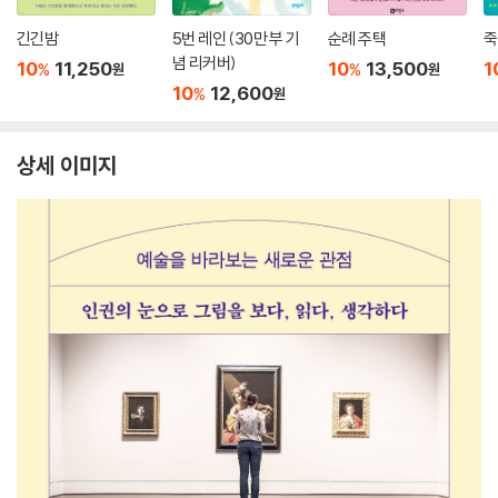
긴긴밤
5번 레인 (30만 부 기
순례 주택
죽
념 리커버)
10
11,250
10
13,500
1
%
%
원
원
10
12,600
%
원
상세 이미지