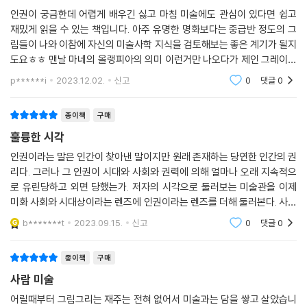
한 메두사호에 승선했던 사람들은 아무런 잘못이 없었습니다. 잘못을 한
합의한 것이다. 총 30개의 조항으로 되어 있으며 인권과 자유를 존중하고
인권이 궁금한데 어렵게 배우긴 싫고 마침 미술에도 관심이 있다면 쉽고
것은 그들을 버리고 도망간 선장, 부패와 혼란으로 마땅한 조치를 취할 수
재밌게 읽을 수 있는 책입니다. 아주 유명한 명화보다는 중급반 정도의 그
보호하는 데 기초가 된다. 여기 명시한 글은 모든 사람의 권리를 최대한 인
없었던 프랑스 정부이지요.
림들이 나와 이참에 자신의 미술사학 지식을 검토해보는 좋은 계기가 될지
정하기 위해 다듬은 문장들이기에 포괄적인 면이 없지 않다. 그래서인지
--- p.201
도요ㅎㅎ 맨날 마네의 올랭피아의 의미 이런거만 나오다가 제인 그레이의
글 행간에서 실제 우리의 ‘삶’을 읽어내기란 쉽지 않다. 저자 박민경은 평소
처형이 나온다던가, 그 외에 제가 모르는 그림들이 많이 나와 흥미로웠습
좋아하는 미술을 매개로 하여 우리 삶에 더욱 밀접하고 긴밀한 언어로 쉽
p******i
2023.12.02.
신고
0
댓글
0
〈세계인권선언〉 제23조에서는 직업 선택의 자유를 보장합니다. 그러나
니다. 페미니즘 시
고 재미있게 인권을 끌어내 설명해준다.
〈세계인권선언〉의 첫 번째 조항에서는 그에 앞서 ‘모든 사람의 존엄함’을
종이책
구매
강조합니다. 직업 선택의 권리와 존엄권 모두 중요한 권리입니다. 하지만
이 책은 총 5부로 구성되어 있다. 제1부 ‘여성’에서는 이슈트반 초크의 〈고
훌륭한 시각
〈세계인권선언〉 제30조에 따르면 여기에 나열된 권리를 파괴하는 활동에
문하는 바토리 백작 부인〉을 통해 여성에 대한 편견이 얼마나 무서운 결과
가담하는 경우, 그것은 권리가 아니라고 명시되어 있습니다. 어떠한 환경
인권이라는 말은 인간이 찾아낸 말이지만 원래 존재하는 당연한 인간의 권
를 가져왔는지 이야기한다. 피에트로 롱기의 〈실신〉이라는 그림에서 여성
에서든 인간의 존엄은 가장 우선시되어야 합니다. 그리고 국가의 역할 중
리다. 그러나 그 인권이 시대와 사회와 권력에 의해 얼마나 오래 지속적으
의 아름다움을 강요하던 폭력의 상징 ‘코르셋’에 대해 살펴보고, 죽을 때도
로 유린당하고 외면 당했는가. 저자의 시각으로 둘러보는 미술관을 이제
하나는 각 개인의 존엄을 지켜주는 것임을 우리 사회 구성원들이 모두 기
아름다워야 했던 폴 들라로슈의 〈레이디 제인 그레이의 처형〉을 보며 대한
미화 사회와 시대상이라는 렌즈에 인권이라는 렌즈를 더해 둘러본다. 사람
억했으면 좋겠습니다. 장애를 가진 로트레크와 그가 그림으로 그려낸 성매
민국 항공사 일가의 인권침해 및 차별의 민낯을 가감 없이 이야기한다. 반
이 사람답게 살 수 있는 세상이란 그림 안에도 그림 밖에도 같이 존재하여
매 여성들이 인간의 존엄을 확보할 수 있는 사회에서 살았다면 그렇게 슬
b*******t
2023.09.15.
신고
0
댓글
0
대로 당당한 여성의 모습을 표현한 존 싱어 사전트의 〈레이디 맥베스를 연
야 한다. 일독을
픈 표정을 짓지는 않았을 것 같습니다.
기하는 엘렌 테리〉와 연결지어 여성 참정권의 역사를 되짚어보는가 하면,
--- p.262
종이책
구매
플로리스 아른트제니우스의 〈성냥팔이 소녀〉에서 아동의 권리를, 오노레
도미에의 〈블루스타킹〉과 아르테미시아 젠틸레스키의 〈홀로페르네스의
사람 미술
18세기 여성 화가 안나 도로테아 테르부슈(Anna Dorothea Therbusc
목을 베는 유디트〉에서 자기만의 삶을 펼쳐낸 강인한 여성의 모습을 발견
어릴때부터 그림그리는 재주는 전혀 없어서 미술과는 담을 쌓고 살았습니
h, 1721~1782)가 그린 본인의 자화상입니다. 50대 중반쯤 되어 보이는