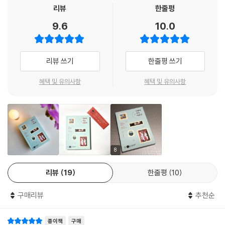
가’ ‘존엄’ 등 크게 다섯 개의 카테고리로 나누어 설명한다. 이 안에는 아동,
리뷰
한줄평
문입니다. 여전히 반도체 공장에서, 콜센터에서, 마트에서 수많은 여성이
음은 사라지고, 남을 기쁘게 하여 나도 기쁘게 되는 사람의 임무를 수행할
장애인, 난민, 인종, 집단 학살, 체벌, 기후 위기, 전쟁과 평화, 수감자, 노인
부족한 빵과 시든 장미꽃을 끌어안고 있는 것이 현실이니까요.
수 있을 것이다.
9.6
10.0
등 인권에서 놓쳐서는 안 될 주제들이 포함되어 있다. 아직도 유리 천장이
--- p.108
건재한 세상에서 여성이 얼마나 큰 어려움을 겪는지, 먹고살기 위한 노동
- 은유 (르포작가, 《우리는 순수한 것을 생각했다》 저자)
의 현장은 어째서 목숨을 앗아가는 장소가 되어버렸는지, 차별은 어떻게
미술관에 가면 화려한 왕과 귀족 혹은 찬란하고 엄숙한 신들을 그린 작품
리뷰 쓰기
한줄평 쓰기
혐오로 발전하며 그 혐오가 어떠한 비극을 일으키는지, 국가가 얼마나 많
인권, 젠더, 노동 등 부담스러울 수도 있는 주제가 이토록 술술 읽히다니 어
이 즐비합니다. 그 가운데에서 익살스러우면서도 뭔가 불편한 기색이 느껴
은 인권유린을 자행했는지, 마지막으로 왜 인간의 존엄함은 존중받아야 하
떻게 된 일일까? 주위에서 듣고 뉴스에서 보고 역사책에서 읽던 많은 이야
지는 이 그림은 단연 눈에 띕니다. 16세기 플랑드르 출신의 풍속화가 피터
혜택 및 유의사항
혜택 및 유의사항
는지 등을 명화와 함께 재미있게 들려준다. 여기서 소개한 명화들은 미적
기 가 이 책에 실려 있다. 사람 사는 이야기가 있다. 이 책에 실린 다양한 미
르 브뤼헐(Pieter Brueghel, 1525~1569)의 〈소경이 소경을 인도하다〉
가치라기보다 인권의 눈으로 바라본 장면들이며 시대적인 배경, 사건, 인
술 작품을 보고 사람 이야기를 읽노라면, 어느덧 인권의 주요 개념이 내 머
라는 작품입니다. 지팡이를 짚은 여섯 명의 인물이 줄을 서서 가는 중인데
물에 얽힌 다이내믹한 스토리를 통해 입체적으로 생각할 거리를 안겨준다.
리뿐 아니라 마음에도 들어와 박히는 것 같다.
맨 앞에서 그들을 이끄는 듯한 남성이 넘어져버리자 줄줄이 넘어지기 직전
저자는 여기에 그치지 않고 각각의 원고 말미에 ‘궁금해요’ 코너를 마련해
- 김태권 (만화가, 《불편한 미술관》 저자)
의 모습을 담았습니다.
본문에서 언급한 인권의 개념과 연관 사건들을 자세하게 설명함으로써 역
아는 만큼 보인다고 하지요. 인권과 관계된 일을 오래하다 보니 이 그림을
사, 사회, 정치 등 인문학적 사고를 돕는다.
8
보자마자 딱 봐도 장애인을 그린 그림이라고 생각했습니다. 작품명에 시각
장애인을 의미하는 단어가 포함되어 있는 것을 알고 나서 이 작품 뒤에 숨
저자 박민경은 “예전에는 미학의 측면에서 그림을 좋아했다면 인권위에서
리뷰
19
한줄평
10
은 이야기가 더욱 궁금해졌습니다. 검색을 해보니 〈마태복음〉의 한 구절을
일한 이후로는 그 안에 담긴 인간의 삶에 대해 생각하게 되었다”고 말한다.
제목으로 삼고 그 내용을 그대로 그린 작품이었습니다.
그래서 인간의 권리를 생각하게 만든 세계의 명화들을 소개하고 싶었고,
구매리뷰
추천순
--- p.120-121
인권을 어렵지 않게 그림을 통해 설명하고 싶었다고 강조한다. 그림에 조
예가 깊은 것도, 인권을 학문적으로 연구한 건 아니지만 인권위의 일원으
종이책
구매