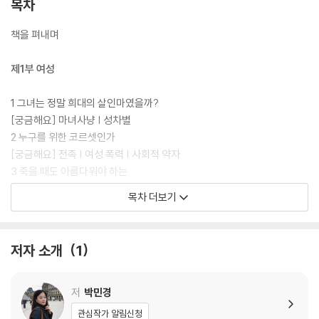
목차
책을 펴내며
제1부 여성
1 그녀는 정말 희대의 살인마였을까?
[궁금해요] 마녀사냥 | 성차별
2 누구를 위한 코르셋인가
[궁금해요] 전족 | 여성 폭력 | 사회적 약자
3 죽을 때도 아름다워야 하는
[궁금해요] 항공사 승무원 복장 규정 국가인권위원회 진정 사건 | 여성의
목차 더보기
권리에 대한 선언
4 다시 그리는 소설 《므첸스크의 레이디 맥베스》
[궁금해요] 여성 참정권의 역사 | 참정권(정치적 권리)
저자 소개
1
5 성냥팔이 소녀의 죽음
[궁금해요] 아동의 권리 | 살색 크레파스 진정 사건
6 유리 천장을 깨뜨려라
저
박민경
[궁금해요] 루스 베이더 긴즈버그 | 유리 천장
관심작가 알림신청