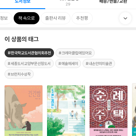
도서정보
배송/반품/교환
29
정보
책 속으로
출판사 리뷰
추천평
이 상품의 태그
#한국학교도서관협의회추천
#크레마클럽에있어요
#세종도서교양부문선정도서
#예술에세이
#내손안의미술관
#브런치수상작