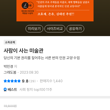
미리보기
사이즈비교
공유하기
소득공제
사람이 사는 미술관
당신의 기본 권리를 짚어주는 서른 번의 인권 교양 수업
박민경
저
그래도봄
2023.08.30.
9.8
판매지수
1,440
29
베스트
사회 정치 top100 11주
19,800
원