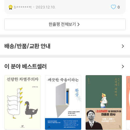
운 비판을 이어 나간다.
b*******t
2023.12.10.
0
제5부 ‘존엄’에서는 카를 슈피츠베크의 〈가난한 시인〉을 보며 모든 사람이
한줄평 전체보기
건강과 행복, 적합한 생활수준을 누릴 권리가 있음을, 단원 김홍도의 〈서
당〉을 보며 아동과 청소년이 폭력과 학대로부터 보호받을 권리가 있음을,
케터 콜비츠의 〈어머니들〉을 보며 전쟁이 아닌 평화의 지속이야말로 인간
배송/반품/교환 안내
이 누릴 수 있는 가장 확실한 인권임을 이야기한다. 앙리 드 툴루즈 로트레
스의 〈질병 검사〉를 보며 직업 선택의 자유에 앞서 개인의 ‘존엄’이 가장 우
선되어야 함을 이야기하고, 빈센트 반 고흐의 〈죄수들의 산책〉을 통해 교정
이 분야 베스트셀러
시절의 궁극적인 목적과 존재의 이유를 다시금 되새겨본다. 마지막으로 퀸
텐 매시스의 〈추한 공작 부인〉에서 노년에 대한 혐오와 차별을 읽고, 안나
도로테아 테르부슈의 〈안경을 쓴 자화상〉을 보며 멋지고 당당한 늙음도 가
능함을 발견한다. 무엇보다 노인을 단순히 ‘시혜의 대상’이 아닌 ‘권리 주체
의 당사자’라는 시선으로 바라볼 것을 요구한다.