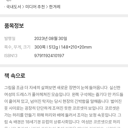
[궁금해요] 제주 4·3 사건 | 사상 전향 제도
국내도서
미디어 추천
한겨레
2 아름답고 찬란한 역사만 반복되는 것은 아니다
[궁금해요] 스페인 내전
3 국가가 구조해야 할 의무에 대하여
품목정보
[궁금해요] 재난 참사와 안전권 | 생명권
4 나라가 힘이 없을 때 만들어진 슬픈 법
발행일
2023년 08월 30일
[궁금해요] 법치주의 | 인민혁명당 사건 | 국민방위군 사건 | 유신헌법
쪽수, 무게, 크기
300쪽 | 512g | 148*210*20mm
5 혁명의 또 다른 추악함
[궁금해요] 신체의 자유와 안전 | 제노사이드 | 인간 및 시민의 권리 선언
ISBN13
9791192410197
6 21세기에도 살아 숨 쉬는 ‘정조’
[궁금해요] 일본군 위안부 | 유엔인권이사회
책 속으로
제5부 존엄
그림을 조금 더 자세히 살펴보면 새로운 장면이 눈에 들어옵니다. 실신한
여성의 드레스가 풀어헤쳐진 모습입니다. 왼쪽 구석에는 즐기다 만 카드들
1 폭염에서의 생존권
이 흩어져 있고, 넘어진 탁자는 당시 현장의 긴박함을 말해줍니다. 벌어진
[궁금해요] 기후 위기와 인권 | 그레타 툰베라 | 환경권
옷 사이로는 굉장히 단단하게 조여진 듯한 코르셋이 보입니다. 코르셋은
2 맞아도 되는 사람은 없다
가는 허리를 만들기 위해 허리와 배에 둘러서 조이는 보정 속옷입니다. 그
[궁금해요] 아동·청소년의 생명·생존과 발달의 권리 | 아동 최선의 이익 원
림 속 배경은 18세기경 유럽의 상류사회입니다. 여성은 코르셋으로 허리
칙 | 놀 권리