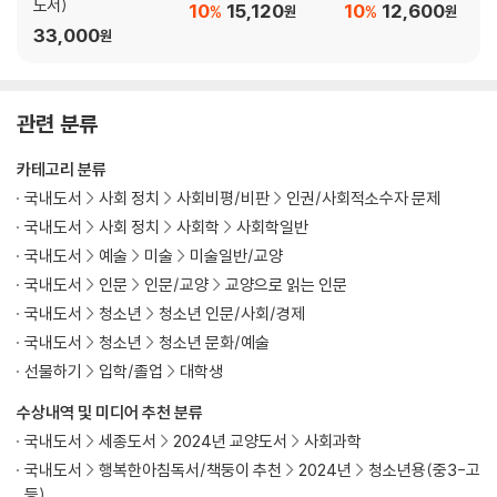
도서)
10
15,120
10
12,600
%
%
원
원
1 장애 혐오 표현에 담긴 차별적 인식
33,000
원
[궁금해요] 장애인을 비하하는 표현과 올바른 표현 | 차별의 예외 | 장애인
차별
2 혐오와 차별 그리고 난민
관련 분류
[궁금해요] 시리아 내전 | 홀로코스트 | 제국주의
3 예수님도 난민이었습니다
카테고리 분류
[궁금해요] 유엔난민기구 | 난민
국내도서
사회 정치
사회비평/비판
인권/사회적소수자 문제
4 차별이 사라지는 시간
국내도서
사회 정치
사회학
사회학일반
[궁금해요] 흑인 저항 운동 주요 사건 | 인종차별
국내도서
예술
미술
미술일반/교양
5 다름이 서로 인사하고 마주하는 세상
국내도서
인문
인문/교양
교양으로 읽는 인문
[궁금해요] 로힝야족 학살 | 관동 대학살 | 평양 화교 학살 | 성소수자 | 소
수민족 보호
국내도서
청소년
청소년 인문/사회/경제
6 눈에 보이지 않는 차별의 선
국내도서
청소년
청소년 문화/예술
[궁금해요] 프랑스 대혁명 | 갑오개혁 | 인간의 존엄과 가치
선물하기
입학/졸업
대학생
수상내역 및 미디어 추천 분류
제4부 국가
국내도서
세종도서
2024년 교양도서
사회과학
국내도서
행복한아침독서/책둥이 추천
2024년
청소년용(중3-고
1 마약중독자가 생사여탈을 쥐고 있었다
등)