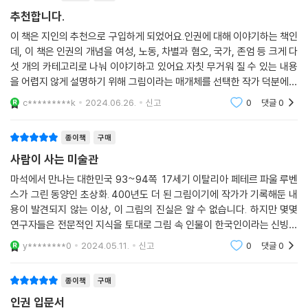
지금으로부터 그리 오래 지나지 않은 시절, 대한민국에서도 키오스 섬의
로 오랫동안 일하고 교육 현장에서 살아 있는 목소리를 들어왔기에 가능한
추천합니다.
학살 같은 일이 자행되었습니다. 제주 4·3 사건입니다. 제주 4·3 사건의
일이었을 것이다. 무엇보다 이 책은 국가와 사회로부터 우리가 존중받고
잔혹함은 키오스 섬보다 더하면 더했지 덜하지 않았습니다. 제주 4·3 사건
이 책은 지인의 추천으로 구입하게 되었어요.인권에 대해 이야기하는 책인
보호받아야 하는 존엄과 자유, 정치, 사회, 경제, 문화적 권리 등을 세계적
은 일제가 패망하고, 미군정이 한반도에 들어온 후 1947년부터 1954년
데, 이 책은 인권의 개념을 여성, 노동, 차별과 혐오, 국가, 존엄 등 크게 다
인 명화와 실례를 통해 강의하듯 들려준다는 데 주목할 필요가 있다. 그래
섯 개의 카테고리로 나눠 이야기하고 있어요.자칫 무거워 질 수 있는 내용
까지 무려 7년 7개월 동안 벌어진 학살 사건입니다. 해방 직후였던 1947
서 쉽고 흥미롭고 읽는 재미가 있다. 《사람이 사는 미술관》은 아직 인권이
을 어렵지 않게 설명하기 위해 그림이라는 매개체를 선택한 작가 덕분에이
년, 정치적으로나 경제적으로 고립된 제주에서 삼일절 행사 때 기마병의
라는 개념이 낯선 이 시대를 살아가는 청소년이나 성인 독자들이 자신의
해가 더 잘 됩니다.
말에 의해 어린아이가 사망하는 사건이 발생합니다. 하지만 경찰들은 아이
c*********k
2024.06.26.
신고
0
댓글
0
권리를 올바로 인식하고 균형감을 키우는 데 가이드 역할을 톡톡히 해줄
의 죽음을 사과하지 않고, 오히려 항의하는 시민들에게 발포합니다. 이를
것이다. 또한 학생들에게 인권 감수성을 키워주고 싶은 교육 현장의 선생
계기로 시민들의 분노가 제주를 뒤덮고 이후 총파업으로까지 이어집니다.
종이책
구매
님에게도 최적의 교육 자료가 되어줄 것이다.
--- p.182-184
사람이 사는 미술관
〈세계인권선언〉을 바탕으로 써 내려간
마석에서 만나는 대한민국 93~94쪽 17세기 이탈리아 페테르 파울 루벤
국가는 국민의 기본권을 확인하고 보장해야 하는 명백한 의무가 있습니다.
아름다운 명화 속 사람이 사는 이야기
스가 그린 동양인 초상화. 400년도 더 된 그림이기에 작가가 기록해둔 내
재난 피해자들은 권리를 요구할 수 있어야 합니다. 40년 전 불타는 집을
용이 발견되지 않는 이상, 이 그림의 진실은 알 수 없습니다. 하지만 몇몇
망연자실하며 지켜볼 수밖에 없었던 것은 소방 호스를 얼어붙게 만든 날씨
“타인에게 공감할 줄 알고 서로의 다름을 인정할 줄 아는
연구자들은 전문적인 지식을 토대로 그림 속 인물이 한국인이라는 신빙성
탓도, 하필 주인이 못된 사람이었던 집에 세 들어 산 아버지 때문도 아닙니
인권 감수성 넘치는 사회가 될 때,
있는 추론을 내놓았습니다. 임진왜란을 거치면서 수많은 조선인이 일본에
y********0
2024.05.11.
신고
0
댓글
0
다. 일차적으로는 참사의 주범인 집주인의 잘못이 가장 큽니다. 하지만 국
포로로 잡혀가게 됩
‘사람 사는 세상’이 될 수 있으리라고 믿습니다.”
민의 기본권이 침해당하는 일이 벌어졌을 때 이를 국가가 수습해주지 못해
더 큰 사고로 이어졌다면 국가의 책임도 분명합니다. 즉, 소방 호스가 얼어
종이책
구매
〈세계인권선언〉은 모든 사람이 성별과 피부색, 신념, 종교 등의 특징과 관
붙도록 방치한 소방서의 잘못이 명백한 것이지요. 200년 전 이름도 거창
인권 입문서
계없이 자유롭고 평등하다는 것을 문서로 명시하는 데 전 세계가 처음으로