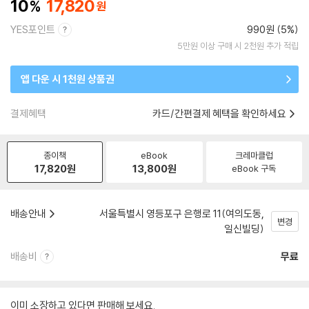
10
17,820
YES포인트
990원 (5%)
5만원 이상 구매 시 2천원 추가 적립
앱 다운 시 1천원 상품권
결제혜택
카드/간편결제 혜택을 확인하세요
종이책
eBook
크레마클럽
17,820
원
13,800
원
eBook 구독
배송안내
서울특별시 영등포구 은행로 11(여의도동,
변경
일신빌딩)
배송비
무료
이미 소장하고 있다면 판매해 보세요.