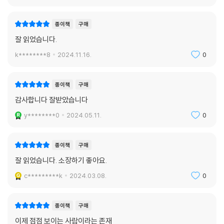
국의 최후〉를 보며 대한민국 국민 역시 난민이었던 역사를 거슬러 살피고
인간의 존엄을 보호하는 일에 국경이 없어야 함을 강조한다. 클뢰커 에렌
종이책
구매
스트랄의 〈흑인과 앵무새와 원숭이〉와 윌리엄 터너의 〈노예선〉에서 흑인의
잘 읽었습니다.
인권과 주요 사건을, 유영호 작가의 〈그리팅맨〉에서 민족과 인종, 성소수
자에 대한 ‘다름’을 혐오하고 차별하는 행위를, 귀스타브 쿠르베의 〈안녕하
k********8
2024.11.16.
0
세요, 쿠르베 씨〉에서 신분이라는 선을 과감히 넘어서는 모습을 인권의 시
각에서 바라본다.
종이책
구매
감사합니다 잘받았습니다
제4부 ‘국가’에서는 외젠 들라크루아의 〈키오스 섬의 학살〉를 보며 제주
4?3사건을 떠올리고 폭력의 역사는 분명 기록되고 기억해서 반복되지 않
y********0
2024.05.11.
0
아야 한다고 강조한다. 파블로 피카소의 〈게르니카〉는 프랑코 독재가 자행
한 끔찍한 국가 폭력을 전 세계에 알리는 계기가 되었다. 테오도르 제리코
종이책
구매
의 〈메두사의 뗏목〉은 메두사호가 난파한 사건을 그림으로 남긴 것인데, 공
잘 읽었습니다. 소장하기 좋아요.
교롭게도 세월호 사건과 겹쳐 보인다. 스위스 루체른에서 가장 유명한 조
각상 〈빈사의 사자상〉을 보며 우리나라 용병의 역사를 엿보는가 하면, 프랑
c*********k
2024.03.08.
0
스 방데 마을의 교회 벽면 스테인드글라스와 장 소리욀의 〈르망 전투〉에서
는 프랑스 혁명 이후에 자행된 추악한 민간인 학살을, 니콜라 푸생의 〈사비
종이책
구매
니 여인들의 납치〉와 찰스 크리스티안 날의 〈사비니 여인의 강간〉을 보며
이제 점점 보이는 사람이라는 존재
일본군 위안부 피해자 김학순 할머니가 겪었던 편견과 혐오에 대한 날카로