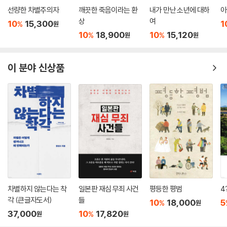
선량한 차별주의자
깨끗한 죽음이라는 환
내가 만난 소년에 대하
아
상
여
10
15,300
1
%
원
10
18,900
10
15,120
%
%
원
원
이 분야 신상품
차별하지 않는다는 착
일본판 재심 무죄 사건
평등한 평범
4
각 (큰글자도서)
들
10
18,000
5
%
원
37,000
10
17,820
%
원
원