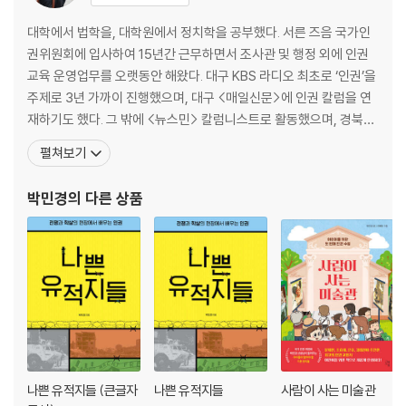
제2부 노동
대학에서 법학을, 대학원에서 정치학을 공부했다. 서른 즈음 국가인
권위원회에 입사하여 15년간 근무하면서 조사관 및 행정 외에 인권
1 그는 휴가 중이야
교육 운영업무를 오랫동안 해왔다. 대구 KBS 라디오 최초로 ‘인권’을
[궁금해요] 〈동아일보〉 백지 사태 | 휴식권
주제로 3년 가까이 진행했으며, 대구 <매일신문>에 인권 칼럼을 연
2 인권의 역사, 투쟁의 역사
재하기도 했다. 그 밖에 <뉴스민> 칼럼니스트로 활동했으며, 경북대
[궁금해요] 전태일과 〈근로기준법〉 | 노동3권
인권센터 인권위원, 한국수력원자력(주)의 인권경영위원 등을 두루
펼쳐보기
3 라면 같은 젊음은 그만
거치면서 인권이라는 개념을 쉽고 재미있게 알리는 데 노력해왔다. 2
[궁금해요] 서울 구의역 스크린도어 사고와 태안화력발전소 사고 | 비정규
020년에는 헌법을 공부하는 청년들과 함께 《내생에 첫 헌법》을 출
박민경
의 다른 상품
직
간했다. 지금도 국가인권위원회에서 학교, 공무원, 공공
4 마석에서 만나는 대한민국
[궁금해요] 독일 파견 광부와 간호사 | 산업재해
5 여성 노동을 생각하다
[궁금해요] 세계 여성의 날 | 국제노동기구
6 소중하지 않은 노동은 없다
[궁금해요] 노동권
제3부 차별과 혐오
나쁜 유적지들 (큰글자
나쁜 유적지들
사람이 사는 미술관