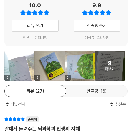
많은 경험을 쌓아가며 만들어지기 때문이다. 그러나 이제 현대 과학이 그
10.0
9.9
우리에게 아주 중요한 사실을 하나 더 말해준단다.” 내가 설명했다.
지름길을 밝혀내기에 이르렀다. 바로 뇌과학이다. 우리 뇌가 생각과 감정,
지각을 만들어내는 기전을 통해 우리 자신이 누구인지, 어떻게 하면 자신
“보거나 듣는 것과 관련해서 우리가 주의를 적극적으로 조종한다면 우리
의 잠재력을 최대한 발휘하고, 세상을 온전히 사랑하며 살 수 있을지, 스스
리뷰 쓰기
한줄평 쓰기
뇌가 어떤 정보를 처리할지 우리 스스로 어느 정도 선택할 수 있다는 거지.
로 주도권을 쥐고 컨트롤 할 수 있게 된 것이다.
쉽게 말해 눈을 감고 촉각에 집중하는 일을 의식적으로도 할 수 있다는 뜻
혜택 및 유의사항
혜택 및 유의사항
이야. 그럼 예를 들어 피부에 닿는 거친 바람이나 따뜻한 햇살을 느낄 수 있
뇌과학자 카롤리엔 노터베어트 박사는 사춘기 딸과 함께 아일랜드 위클로
지.” 나는 잠시 멈추고 마리가 이해할 때까지 기다렸다.
웨이로 2박 3일 도보 여행을 떠난다. 엄마는 ‘생각’이 인생에 영향을 미치
---「어떤 생각을 할지는 내가 결정할 수 있다」 중에서
는 이유와 ‘생각’을 긍정적으로 통제할 수 있는 법을 뇌과학으로 설명한다.
9
피질, 전두엽, 변연계, 해마 등 뇌의 구조와 작동 원리는 쉽고 간결하다. 더
“마리야. 우리는 절대 혼자가 아니란다. 늘 자기 자신과 함께이니까 말이
더보기
불어 내딛는 걸음마다 펼쳐지는 아름다운 풍경은 무뎌진 감각을 깨운다.
야. 너 자신이 하는 말을 잘 들으면 네 주변의 우주 혹은 자연이 완벽한 가
보랏빛 히스 꽃밭과 양 떼, 오래된 수도원을 지나고, 우연히 만난 사람들이
6
3
3
이드가 되어줄 테니 길을 잃을 염려는 없단다.” 참 지혜로운 말이었다. 어
작은 깨달음을 안겨 준다. 깊은 고요와 헐떡이는 숨소리에 존재의 신성함
쩌면 우리가 영원히 받아야 할 수업은 우리 내면의 목소리에 귀를 기울임
리뷰
27
한줄평
16
을 느끼는 사이 사흘간의 여정은 끝나고, 마리는 비로소 알게 된다. 무엇이
으로써 자신을 사랑하는 방법인지도 모른다. 우리는 그 말을 곱씹느라 다
우리를 인간으로 만들고, 종종 우리를 불행하게 만드는지, 용기 있게 자신
시 오랫동안 말이 없었다. 나는 언덕, 계곡, 작은 평지로 이어지는 주변 경
리뷰전체
추천순
의 삶을 손에 쥐고 온전히 살기 위해서는 무엇이 필요한지. 사흘 동안 엄마
관이 어쩐지 크리스티나 인생의 우여곡절과 닮은 듯했다.
는 마리에게 삶을 바꾸는 마스터키를 선물한 것이다.
---「비어 있는 뇌의 배터리를 채우는 법〉 중에서
종이책
“내 머릿속에 원숭이가 살고 있다.”
딸에게 들려주는 뇌과학과 인생의 지혜