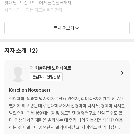
첫째 날_드럼고프트에서 글렌달록까지
삶은 뇌가 그리는 지도를 따라간다
너는 지금 그대로 완벽해. 하지만 아직 끝나지 않았어
목차 더보기
나는 내가 누구인지 뇌과학에서 답을 찾기로 했다
꼬리에 꼬리를 물고 떠오르는 생각은 어디서 오는 걸까
똑같은 농담에도 웃거나 불쾌해하거나, 반응이 제각각인 이유
저자 소개
2
머릿속 원숭이가 읊어대는 믿음 문장들
신경가소성, 뇌는 죽을 때까지 계속 변한다
단 한 번의 경험이 평생을 좌우하는 배움이 되기도 한다
저
카롤리엔 노터베어트
불행하게 살아가는 과학적 이유
관심작가 알림신청
뉴런들이 주고받는 메시지를 들을 수 있다면
끊임없이 과거와 미래를 지어내는 뇌
Karolien Notebaert
뇌는 감정과 연결된 경험을 더 잘 기록한다
신경과학, 뇌과학 박사이자 TEDx 연설자, 리더십-자기계발 전문가.
토마토수프를 만들어내는 뇌의 피질
벨기에 최고 명문대 루벤대학교에서 신경과학 박사 및 경제학 석사를
어떤 생각을 할지는 내가 결정할 수 있다
받았으며, 괴테 경영대학원 및 생트갈렌 경영연구소 선임 교수로 있
변연계, 생각이 감정을 만들고 감정이 삶을 가꾼다
다. 인생에서 잠재력을 발휘하는 데 우리 뇌의 가능성을 최대한 이용
생각 버튼을 끄고 싶다면, 편도체와 해마
하는 것이 얼마나 중요한지 일찍이 깨닫고 ‘사이언스 앤 리더십 아카
원숭이는 언제나 묻는다, “네가?”라고