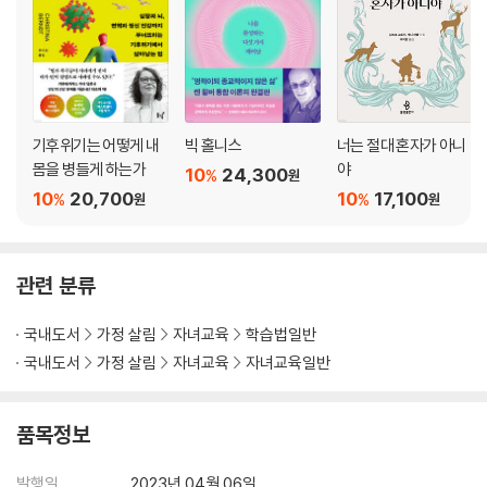
최고 버전의 나로 업그레이드 하다
보고 듣는 것, 언제나 그 이상을 상상하는 뇌
감각을 열면 내면의 지혜가 보인다
이 세상에 내가 바꿀 수 있는 단 한 사람
자기조절 능력을 기르기 위한 전략
기후위기는 어떻게 내
빅 홀니스
너는 절대 혼자가 아니
명상할 때 뇌 속에서 일어나는 일
몸을 병들게 하는가
야
10
24,300
%
원
알아차림 명상, 있는 그대로 나를 받아들이다
10
20,700
10
17,100
%
%
원
원
매일 15분, 8주 명상으로 원숭이를 잠재우다
살면서 때때로 던져야 할 질문, ‘나는 어떤 사람이 되고 싶은가’
수수께끼의 답
관련 분류
국내도서
가정 살림
자녀교육
학습법일반
국내도서
가정 살림
자녀교육
자녀교육일반
품목정보
발행일
2023년 04월 06일