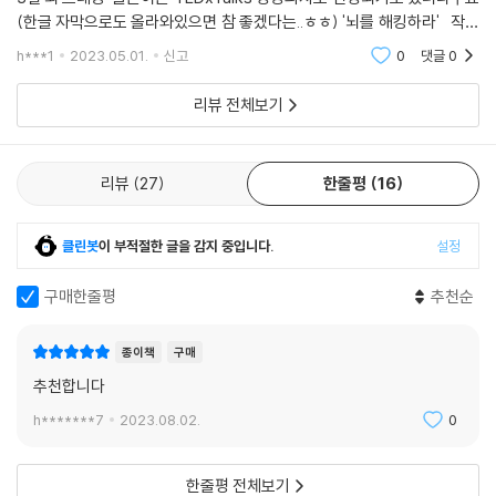
부모는 명령하는 사람이 아니라
“하지만 받아들일 수는 있단다. 그럼 더 이상 좌절하지 않아도 되지.” 내가
(한글 자막으로도 올라와있으면 참 좋겠다는..ㅎㅎ) '뇌를 해킹하라' 작가
자녀의 인생에 동반자가 되어야 한다
웃으며 덧붙였다.
카롤리엔 노터베어트는 딸에게 삶에 대한 설교를 늘어놓는 대신 딸과의 트
h***1
2023.05.01.
신고
0
댓글
0
---「이 세상에 내가 바꿀 수 있는 단 한 사람」 중에서
부모와 자녀의 이상적인 관계는 무엇일까. 딸 마리가 어렸을 때 뇌과학자
리뷰 전체보기
엄마는 침대에서 그림책을 읽어주며 말하곤 했다. “이제 그만 읽고 자거
“알아차림 명상을 하는 데는 여러 방법이 있지만 기본 원칙은 다 같다고 할
라.” 어느 날 어린 딸이 대답했다. “엄마는 명령하는 사람이 아니에요. 인생
수 있어. 아무런 평가도 해석도 내리지 않고 우리 감각에 의식을 집중하며
의 동행자예요.” 명민한 딸의 말에 작은 깨달음을 얻은 저자는 어떤 엄마가
직접 경험 네트워크를 활성화하는 거야. 그러다 보면 어느 순간 여러 생각
리뷰
27
한줄평
16
되어야 하는지 고민했다. 이 책 ‘딸과 함께 걷는 2박 3일의 뇌 트래킹’은 저
이 다시 일어나면서 기본 모드 네트워크가 활성화돼. 하지만 그게 보이는
자가 지향하는 부모의 태도와 양육 방식을 보여준다. 아이에게 일방적으로
순간 차분하게 다시 감각으로 주의를 돌리는 거야. 얼마나 오랫동안 감각
명령하지 않고, 아이를 의심하지 않고, 조바심내지 않고, 곁에서 함께 걸어
클린봇
이 부적절한 글을 감지 중입니다.
설정
에 집중할 수 있는지는 중요하지 않아. 기본 원칙을 계속 따라가기만 하면
가며 지켜보고 지지하는 동행자로서의 엄마.
되니까 말이야.”
구매한줄평
추천순
---「알아차림 명상, 있는 그대로 순간을 받아들이다」 중에서
미지의 영역이었던 뇌 연구는 이제 인간의 한계를 무한 확장하고 있다. 2,5
00년 전 명상을 통해 깨달음을 구한 붓다는 세상을 떠나면서 제자들에게
종이책
구매
“무엇에도 의지하지 말고 자기 자신을 의지처로 삼으라”는 유언을 남겼다.
추천합니다
내면의 목소리에 귀를 기울이라는 당부이다. 2박 3일의 여정의 끝에서 뇌
h*******7
2023.08.02.
0
과학자 엄마는 말한다.
“마리야, 우리는 절대 혼자가 아니란다. 늘 자기 자신과 함께이니까 말이
한줄평 전체보기