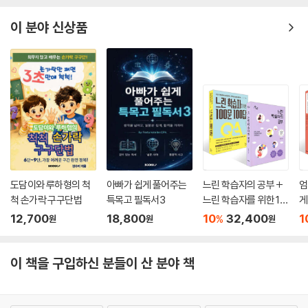
저자의 말
이 분야 신상품
“무엇보다 아이에게 우리는 이미 하나의 존재로 완벽하다는 것을 말해주
고 싶었습니다. 그러나 삶이 계속되는 한 아직은 완성된 게 아니므로 우리
스스로 더 만들어가는 노력이 필요하다는 것도 알려주고 싶었지요. 그 여
정에 뇌 과학이 있습니다. 뇌를 알면 자신의 행동과 감정을 이해하고 조율
하는 법도 터득하게 됩니다. 우리를 쉴 새 없이 조정하려 드는 머릿속 원숭
이에게 휘둘리지 않는다면, 즉 생각과 감정에 휩쓸리지 않으면 우리는 충
분히 더 좋은 삶을 살 수 있습니다.”
도담이와 루하형의 척
아빠가 쉽게 풀어주는
느린 학습자의 공부 +
엄
척 손가락 구구단법
특목고 필독서3
느린 학습자를 위한 10
게
0문 100답 세트
린
12,700
18,800
10
32,400
1
%
원
원
원
문
이 책을 구입하신 분들이 산 분야 책