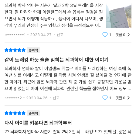
“우리 머릿속의 생각 네트워크는 매우 복잡해서 부정적인 감정과 연결된
창의적이고 신선한 방식의 뇌과학책
뇌과학 박사 엄마는 사춘기 딸과 2박 3일 트래킹을 시작
생각도 있고 긍정적인 감정과 연결된 생각도 있고 부정적이지도 긍정적이
한다. 딸 마리와 함께 아일랜드에서 손 꼽히는 절경을 걸
지도 않은 감정과 연결된 생각도 있어.” 내가 계속 설명했다.
“엄마, 나는 누구예요?” “어떻게 살아야 하죠?” 딸의 물음에 엄마는 먼저
으면서 뇌가 어떻게 작동하고, 생각이 어디서 나오며, 생
우리의 ‘머릿속 생각’을 들여다보자고 제안한다. 뇌 속에는 우리가 무엇을
각이 우리의 인생에 주는 영향과 생각을 긍정적으로 이끌
“아까 말했듯이 사람에게는 누구나 그렇게 좋아하지 않는 사람이 있지. 그
느끼고, 말하고, 해야 하고, 하게 만들어야 하는지 끊임없이 말하는 목소리
수 있는 방법같이 삶에서 중요한 질문들에 대해 답한다.히
e********1
2023.04.27.
신고
1
댓글
0
런 사람을 생각하는 것만으로도 마음이 불편해질 수 있단다. 하지만 다행
말라야나 알프스보다도 오래되었다는 위클로 산맥 특유
가 있다. 엄마는 이 목소리를 ‘원숭이’로 표현하면서 이야기를 풀어간다. 원
히도 사랑하는 사람이나 그냥 좋았던 일을 떠올리는 것만으로도 행복해질
의 아름다움과 고요함이 잘 묘사되어 있어서
숭이가 시키는 대로 우리는 말하고 듣고 행동하는데, 원숭이의 마음은 자
종이책
수 있어. 그 사람 혹은 그 일과 연결된 좋았던 느낌을 다시 또 경험하는 거
주 왜곡되고 조작된다. 왜곡되고 조작된 생각을 따를수록 우리는 자기 자
지. 한번 해볼래?” 내가 적극적으로 권했다.
같이 트래킹 하듯 술술 읽히는 뇌과학에 대한 이야기
신으로 살지 못하고, 잠재력을 발휘하지 못할뿐더러, 불행해질 가능성이
---「변연계, 생각이 감정을 만들고 감정이 삶을 가꾼다」 중에서
커지는 것이다.
뇌과학자 엄마와 딸이 아일랜드 위클로 웨이를 트래킹하는 여정 속에 녹
여낸 뇌를 이해하고 어떻게 잘 작동 시켜 인생을 잘 살아갈 것 인가에 관
“더 빠를 수도 있어! 그리고 그런 경험이 공포증으로 발전할 수도 있지. 뱀
한 이야기. 최근에 읽은 뇌과학 관련 책 중 가장 쉽고 긍정적인 기운을 받
저자는 ‘원숭이’를 통해 ‘뇌와 생각’의 관계를 설명하는 한편, 뇌의 신경학
이 위험함을 너무 직접적으로 배웠기 때문에 네 머릿속 원숭이가 뱀을 생
으며 읽었는데 아마 이전에 뇌과학 관련된 책들을 접하면서 어느 정도 열
적 원리를 대화 속에 녹여낸다. 편도체를 중심으로 하는 변연계와 전두엽
각만 해도 공포에 빠지게 되는 거지. 그럼 원숭이는 정신없이 비명을 지르
린 마음과 확장된 배경지식 덕분인 것 같다. 인상 깊었던 부분은 능력
의 연결 방식 등으로 뇌의 메커니즘을 밝혀낸다. 무엇보다 뇌는 평생 변화
s******2
2023.04.26.
신고
1
댓글
0
을 방정식(능력 =
고 으르렁대곤 해. 뱀에 대해 생각하는 것만으로도 싸움-도주-경직 과정
한다는 것이 이 책의 주요한 메시지이자, 삶을 바꿀 수 있는 희망으로 제시
이 즉각적으로 일어나고 그럼 너는 땀을 흘리고 뱃속이 이상하고 심장이
된다. 몸은 성인이 되면 성장을 멈추지만, 뇌는 우리가 숨을 거두는 날까지
종이책
뛰지.” 마리는 좀 생각하더니 말했다.
계속 변화한다. 바로 신경가소성이다. 뇌의 신경 세포인 뉴런은 감각기관
다시 아이를 키운다면 뇌과학부터
이 포착한 정보를 선택적으로 저장하는데, 이 경험(정보)이 뇌를 변화시킨
“생각 없애는 법을 빨리 알고 싶어요. 엄마의 말을 들을수록 우리 생각의
?? 뇌과학자 엄마와 사춘기 딸의 2박 3일 뇌 트래킹!!!?? 첫째 날, 삶은 뇌
다. 즉 뇌의 정보 선택 과정에서 우리가 어떤 생각과 느낌을 선택하느냐에