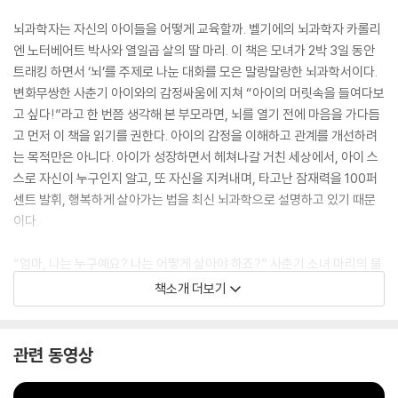
뇌과학자는 자신의 아이들을 어떻게 교육할까. 벨기에의 뇌과학자 카롤리
엔 노터베어트 박사와 열일곱 살의 딸 마리. 이 책은 모녀가 2박 3일 동안
트래킹 하면서 ‘뇌’를 주제로 나눈 대화를 모은 말랑말랑한 뇌과학서이다.
변화무쌍한 사춘기 아이와의 감정싸움에 지쳐 “아이의 머릿속을 들여다보
고 싶다!”라고 한 번쯤 생각해 본 부모라면, 뇌를 열기 전에 마음을 가다듬
고 먼저 이 책을 읽기를 권한다. 아이의 감정을 이해하고 관계를 개선하려
는 목적만은 아니다. 아이가 성장하면서 헤쳐나갈 거친 세상에서, 아이 스
스로 자신이 누구인지 알고, 또 자신을 지켜내며, 타고난 잠재력을 100퍼
센트 발휘, 행복하게 살아가는 법을 최신 뇌과학으로 설명하고 있기 때문
이다.
“엄마, 나는 누구예요? 나는 어떻게 살아야 하죠?” 사춘기 소녀 마리의 물
음에서 이 책은 시작된다. 뇌과학자 엄마는 설교를 늘어놓는 대신 아일랜
책소개 더보기
드의 유명한 트래킹 코스인 ‘위클로 웨이’를 걷기로 한다. 산과 호수, 빽빽
한 나무 숲과 낮은 구릉 ……, 아름답고 신비로운 자연 속에서 엄마는 피질,
전두엽, 변연계, 해마 등 뇌의 구조와 작동 원리를 알려준다. 뇌가 어떻게
관련 동영상
‘생각과 감정’을 만들어내고 이를 어떻게 긍정적으로 통제할 수 있는지, 원
리에서 방법까지 이어지는 설명은 아이의 보폭에 맞춰 걷듯 쉽고 간결하