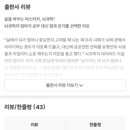
어디서 오는지 가르쳐주려고 그런 거야. 네가 누구인지 알고 싶으면 먼저
출판사 리뷰
네 생각을 보는 게 도움이 될 거야. 우리 뇌는 끊임없이 엄청나게 많은 생각
을 하지. 머릿속에는 말하기를 멈추지 않은 작은 목소리가 하나 있단다. 그
삶을 바꾸는 마스터키, 뇌과학!
걸 ‘원숭이’라고 부르기로 하자. 원숭이는 우리가 무엇을 생각하고, 느끼고,
뇌과학자 엄마가 공부 대신 딸과 걷기를 선택한 이유
해야 하고, 하게 만들어야 하는지 끊임없이 말한단다.
---「꼬리에 꼬리를 물고 떠오르는 생각은 어디서 오는 걸까」 중에서
“삶에서 뇌가 얼마나 중요한지 고려할 때 나는 왜 우리 사회가 뇌에 관해서
이야기하는 경우가 이토록 드물고, 대신에 공공연한 전파를 유명인의 사생
“너도 알다시피 우리는 감각기관, 그러니까 눈, 코, 귀, 피부, 혀를 통해 바
활과 리얼리티 쇼로 채우는지 의문을 품곤 했다.” 뇌과학자 데이비드 이글
깥세상에 관한 정보를 얻지. 그렇게 모인 정보들이 시상으로 가게 된단다.
먼의 말이다. 우리 교육 현실에 빗대어 말하면 “살아가는 데 뇌가 얼마나
그럼 시상은 신경 중추로서 그 정보가 적절한지 아닌지 결정한단다. 적절
큰 영향을 미치는지, 그 중요성에도 불구하고 왜 교육은 교과 학습에만 집
하면 그것들을 처리할 뇌의 다른 부분으로 보내지. 부적절하다고 판단되면
중하는가”로 치환할 수 있지 않을까.
그 정보는 걸러내고 말이야.”
출판사 리뷰 더보기
“아하, 이해했어요. 아까 발로 신발 바닥을 누르는 걸 의식했느냐 안 했느
성장기 아이들의 머릿속엔 온갖 질문으로 가득하다. 자신이 누구인지, 앞
냐 문제로 설명해 주신 거, 그거 맞지요?”
으로 무엇을 하고 싶은지, 어떤 사람이 되고 싶은지……. 의문을 품은 아이
“그래, 맞아. 우리한테 중요하지 않은 정보는 그런 식으로 시상이 걸러내는
들에게 부모와 교사를 비롯한 주위 어른들은 어떻게 답해야 할까. ‘너는 착
리뷰/한줄평
43
거란다. 그럼 우리는 그걸 의식하지 못해.
한 아이야’, ‘좋아하는 일을 하면 된단다’, ‘너 자신과 타인을 사랑할 줄 아는
---「토마토수프를 만드는 뇌의 피질〉 중에서
사람이 되렴.’ 최선의 답처럼 보이지만, 이 답에 이르는 방법을 구체적으로
알려주기란 쉽지 않다. 우리가 후대에 전수하는 지혜는 나이 듦 속에서 수
리뷰
한줄평
“우리 뇌는 감각기관이 포착한 정보를 다 처리하지 않아. 그런데 이 사실은