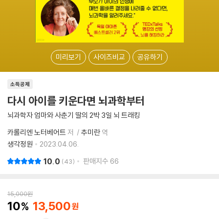
미리보기
사이즈비교
공유하기
소득공제
다시 아이를 키운다면 뇌과학부터
뇌과학자 엄마와 사춘기 딸의 2박 3일 뇌 트래킹
카롤리엔 노터베어트
저
추미란
역
생각정원
2023.04.06.
10.0
판매지수
66
43
15,000
원
10
13,500