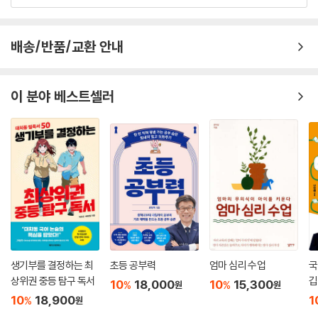
야. 너 자신이 하는 말을 잘 들으면 네 주변의 우주 혹은 자연이 완벽한 가
이드가 되어줄 테니 길을 잃을 염려는 없단다. 인생에서 네가 원하는 것이
무엇인지 모른다고 해서 인생의 소용돌이 속에서 길을 잃었다고 생각하진
배송/반품/교환 안내
마. 그건 절대 아니니까. 단지 너는 지금 네 인생을 탐구하고 있는 거지. 하
지만 그렇게 탐구할 때 네 감각들을 모두 열어두는 게 중요하단다. 머릿속
에 갇혀 있지 말고 네 감각들과 함께 마음을 열고 세상에 다가가는 게 중요
이 분야 베스트셀러
하지. 지금 여기, 이 순간의 지혜에 집중하면서 말이야. 왜냐하면 그럴 때만
내면의 목소리가 너를 인도할 수 있거든.”
여행이 시작되는 책의 서두에서 엄마는 딸에게 수수께끼를 낸다. ‘2명의 사
람이 1인용 배 한 척으로 어떻게 강을 건너갔을까?’ 여정 내내 아이는 나름
대로 유추한 답을 외치지만 번번이 실패, 엄마에게서 뇌과학 수업을 이수
받은 마지막 날 밤, 비로소 숙소 침대에서 정답을 맞힌다. 우리는 살면서 때
때로 질문을 던져야 한다. ‘나는 누구이고 어디로 가고 있는가?’ 뇌는 우리
가 어떤 답을 했느냐에 따라 그 길을 따른다. 결국 이 책은 ‘생각의 힘’과 ‘자
기 자신을 사랑하는 법’에 대한 것이다. 수수께끼를 맞히고 좋아하는 딸의
생기부를 결정하는 최
초등 공부력
엄마 심리 수업
국
모습을 보고 엄마는 예감한다. 사흘간의 여정으로 딸의 인생이 바뀌었음
상위권 중등 탐구 독서
깁
10
18,000
10
15,300
%
%
원
원
을.
10
18,900
1
%
원