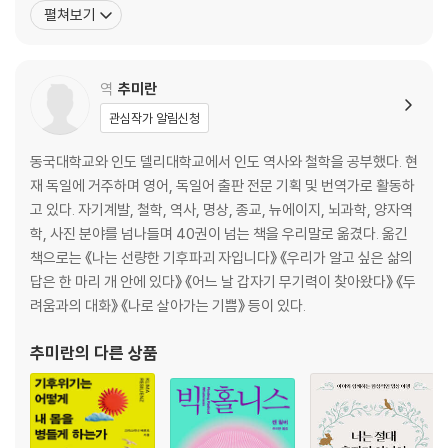
데미The Science and Leadership Academy’를 창립, 일반인
펼쳐보기
과 기업에 최신 뇌 과학 연구를 알리고 적용하는 일을 해왔다. 전 세계
2부 뇌를 이해하면 나와 세상과 싸우지 않는다 : 원숭이의 은밀한 속삭임
최고 수준의 경영 대학에서 주는 공로상을 여러 차례 받았으며, 세계
적으로 가장 큰 무료 명상 앱 ‘
역
추미란
둘째 날_ 글렌달록에서 라운드우드까지
뇌는 어떻게 나를 만드는가
관심작가 알림신청
스탠퍼드 마시멜로 실험과 자기조절 능력
동국대학교와 인도 델리대학교에서 인도 역사와 철학을 공부했다. 현
전두엽, 인간 정신의 배터리
재 독일에 거주하며 영어, 독일어 출판 전문 기획 및 번역가로 활동하
위클로 길에서 만난 사람
고 있다. 자기계발, 철학, 역사, 명상, 종교, 뉴에이지, 뇌과학, 양자역
변호사 크리스티나의 원숭이
학, 사진 분야를 넘나들며 40권이 넘는 책을 우리말로 옮겼다. 옮긴
편도체의 감정 반응, 불안과 두려움은 학습된다
책으로는 《나는 선량한 기후파괴 자입니다》 《우리가 알고 싶은 삶의
비어 있는 뇌의 배터리를 채우는 법
답은 한 마리 개 안에 있다》 《어느 날 갑자기 무기력이 찾아왔다》 《두
자신이 진정 원하는 것과 감정의 관계
려움과의 대화》 《나로 살아가는 기쁨》 등이 있다.
추미란
의 다른 상품
3부 더 큰 가능성의 세계로 인도하는 뇌 작동법 : 지혜로운 원숭이로 길들
이기
셋째 날_ 라운드우드에서 에니스케리까지