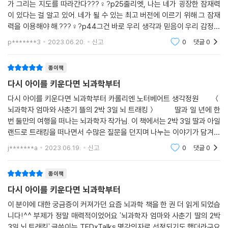
가 그리는 지도를 따라간다???♀?p25줄리엣, 나는 네가 굉장한 잠재력
힘이 정말 막강한 거 같아요. 우리 감정과 우리 인생의 질을 좌지우지하니
따라 뇌는 변화할 수 있다는 것이다. 이 선택된 정보들이 쌓여 ‘지금의
이 있다는 걸 알고 있어. 네가 될 수 있는 최고 버전에 이르기 위해 그 잠재
까요. 그리고 가끔은 제 머릿속에 원숭이 한 마리가 아니라 큰 동물원이 들
나’가 만들어지는 셈인데, 저자는 여성 과학자의 예를 든다. 전통적으로 과
력을 이용해야 해.???♀?p44그건 바로 우리 생각과 믿음이 우리 감정을
어앉아 있는 것 같거든요.”
학은 남자아이들이 하는 거라는 말을 듣고 자란 여자아이들은 과학에 흥미
결정한다는 거야. 생각과 믿음은 주로 문장의 형태로 나타나니까 '믿음 문
---「생각의 버튼을 끄고 싶다면, 편도체와 해마」 중에서
p*******3
2023.06.20.
신고
0
댓글
0
를 느낄 수 없다. 과거 뛰어난 과학자들이 대부분 남자라는 배경에는 이런
장'이라고도 하지.?
교육에 대한 남녀차별이 있었다. 실제로 태어날 때 남녀는 똑같은 뇌를 타
인생에서 네가 원하는 것이 무엇인지 모른다고 해서 인생의 소용돌이 속에
종이책
고 난다. 후천적으로 사회적 관습, 교육, 환경에 의해 길들여지면서 잠재성
서 길을 잃었다고 생각하진 마. 그건 절대 아니니까. 단지 너는 지금 네 인
과 재능이 다르게 발현될 뿐이다.
다시 아이를 키운다면 뇌과학부터
생을 탐구하고 있는 거지. 하지만 그렇게 탐구할 때 네 감각들을 모두 열어
다시 아이를 키운다면 뇌과학부터 카롤리엔 노터베어트 생각정원 ＜
두는 게 중요하단다. 머릿속에 갇혀 있지 말고 네 감각들과 함께 마음을 열
그렇다면 생각과 느낌을 어떻게 통제해야 할까. 다시 말해 쉴 새 없이 떠드
뇌과학자 엄마와 사춘기 뜰의 2박 3일 뇌 트래킹＞ 딸과 일 년에 한
고 세상에 다가가는 게 중요하지. 지금 여기, 이 순간의 지혜에 집중하면서
는 원숭이를 어떻게 길들일까. 저자는 뇌의 메커니즘을 긍정적(혹은 역)으
번 둘만의 여행을 떠나는 뇌과학자 작가님. 이 책에서는 2박 3일 딸과 아일
말이야. 왜냐하면 그럴 때만 내면의 목소리가 너를 인도할 수 있거든.
로 이용하는 방법을 제시한다. 특정 행동, 생각, 감정이 일어날 때를 알아차
랜드로 트래킹을 떠나면서 수많은 질문을 던지며 나누는 이야기가 담겨져
---「삶에서 때때로 던져야 할 질문, ‘나는 어떤 사람이 되고 싶은가’」 중에
리고, 새로운 생각과 새로운 경험을 주입하는 것이다. 이제껏 없었던 길을
있다. 둘만의 여행은 아주 특별하다. 어린이에서 청소
j*******a
2023.06.19.
신고
0
댓글
0
서
만들어내는 것이다. 가장 좋은 방법은 바로 명상이다. 전 세계 가장 큰 무료
명상 앱 ‘인사이트 타이머Insight Timer’에서 명상을 지도하고 있는 저자
종이책
“받아들이지 않으면 네가 너무 힘들 거야. 변하지 않는 상황은 바꾸려 하면
는 아이가 거부감 없이 명상을 경험할 수 있도록 매일 15분씩 8주간의 핵
할수록 대개 더 나빠지기만 하니까. 이른바 ‘역설적 반동 효과rebound ef
다시 아이를 키운다면 뇌과학부터
심 명상법을 간결하게 설명한 뒤 위클로의 지평선이 보이는 너른 바위에서
fect’라고 하지. 하지만 상황을 있는 그대로 받아들이면 뜻밖의 놀라운 일
딸과 함께 시연한다.
이 분야에 대한 궁금증이 커져가던 요즘 뇌과학 책을 한 권 더 읽게 되었습
이 일어날 수도 있어.”
니다!^^ 부제가 정말 매력적이었어요 '뇌과학자 엄마와 사춘기 딸의 2박
“맞아요. 정말 다른 사람을 바꿀 수는 없어요.” 마리가 신중하게 대답했다.
3일 뇌 트래킹' 글쓴이는 TEDxTalks 명강의자로 선정되기도 했더라구요