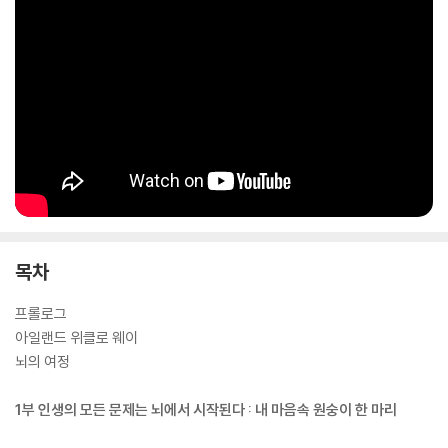
다.
아이를 양육하는 모든 부모의 마음은 내 아이가 독립적으로 잘 살기를 바
라는 데 있다. 부모가 아이 인생에 매번 올바른 결정을 내려줄 수 없다면,
부모가 해줄 수 있는 가장 최선의 교육법은 바로 ‘뇌과학’이다. 인공지능 시
대, 뇌과학이 뇌 교육으로 확장되며 수많은 뇌과학책이 쏟아지는 지금, 이
책은 단연 돋보인다. TEDxTalks 명강의 ‘뇌를 해킹하라’를 기반으로 한
이 책은, 출간 직후 독일 아마존 베스트셀러 2위에 빠르게 오르는 등 주목
을 받았다.
“노터베어트 박사는 딱딱한 과학 지식을 부드럽게 전달하는 데 자신만의
목차
톤을 찾은 듯합니다. 그 점에서 이 책은 특별한 찬사를 받을 만합니다.” -아
마존 독자 서평 중에서
프롤로그
아일랜드 위클로 웨이
뇌의 여정
1부 인생의 모든 문제는 뇌에서 시작된다 : 내 마음속 원숭이 한 마리