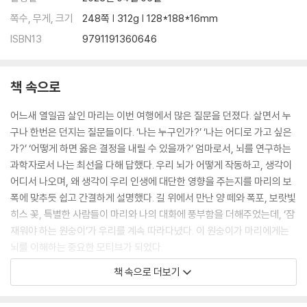
쪽수, 무게, 크기
248쪽 | 312g | 128*188*16mm
ISBN13
9791191360646
책 속으로
어느새 열일곱 살인 마리는 이번 여행에서 많은 질문을 던졌다. 살면서 누
구나 한번은 던지는 질문들이다. ‘나는 누구인가?’ ‘나는 어디로 가고 싶은
가?’ ‘어떻게 하면 옳은 결정을 내릴 수 있을까?’ 엄마로서, 뇌를 연구하는
과학자로서 나는 최선을 다해 답했다. 우리 뇌가 어떻게 작동하고, 생각이
어디서 나오며, 왜 생각이 우리 인생에 대단한 영향을 주는지를 마리의 보
폭에 맞추듯 쉽고 간결하게 설명했다. 길 위에서 만난 양 떼와 폭포, 보랏빛
히스 꽃, 특별한 사람들이 마리와 나의 대화에 풍부함을 더해주었는데, ‘잠
재워야 하는 원숭이’가 우리를 계속 따라다녔다. 이 원숭이가 마리에게는
뇌를 이해하는 중요한 모티브가 되었다.
---프롤로그 중에서
책 속으로 더보기
“네 머릿속이 조용했냐고 물은 건 이 제멋대로인 것처럼 보이는 생각들이