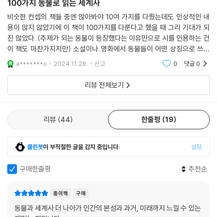
100가지 동물로 읽는 세계사
비슷한 컨셉의 책들 중엔 많아봐야 10여 가지를 다뤘는데도 인상적인 내
용이 많지 않았기에 이 책이 100가지를 다룬다고 했을 때 그리 기대가 되
진 않았다. (주제가 되는 동물이 등장했다는 이유만으로 시를 인용하는 건
이 책도 마찬가지지만) 소설이나 영화에서 동물들이 어떤 상징으로 쓰였
는지 살펴보는 건 창작자들에게 도움이 될 만하다. 흉내지빠귀(핀치), 비
a*******o
2024.11.28.
신고
0
댓글
0
둘기, 따개비, 공작새
리뷰 전체보기
리뷰
44
한줄평
19
클린봇
이 부적절한 글을 감지 중입니다.
설정
구매한줄평
추천순
종이책
구매
동물과 세계사 더 나아가 인간의 본성과 과거, 미래까지 느낄 수 있는