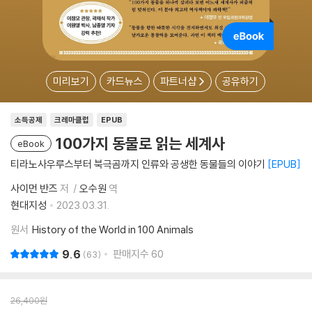
미리보기
카드뉴스
파트너샵
공유하기
소득공제
크레마클럽
EPUB
100가지 동물로 읽는 세계사
eBook
티라노사우루스부터 북극곰까지 인류와 공생한 동물들의 이야기
EPUB
사이먼 반즈
저
오수원
역
현대지성
2023.03.31.
원서
History of the World in 100 Animals
9.6
판매지수
60
63
26,400
원