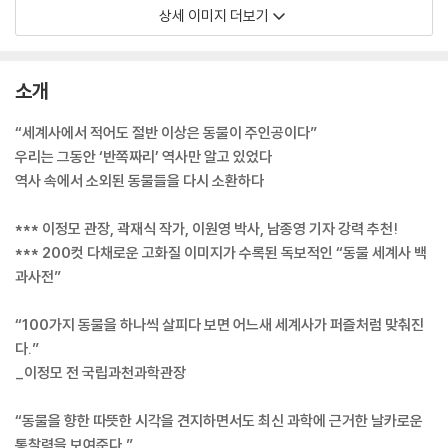
상세 이미지 더보기
소개
“세계사에서 적어도 절반 이상은 동물이 주인공이다”
우리는 그동안 ‘반쪽짜리’ 역사만 알고 있었다
역사 속에서 소외된 동물들을 다시 소환하다
*** 이정모 관장, 곽재식 작가, 이원영 박사, 남종영 기자 강력 추천!
*** 200컷 다채로운 고화질 이미지가 수록된 독보적인 “동물 세계사 백
과사전”
“100가지 동물을 하나씩 살피다 보면 어느새 세계사가 퍼즐처럼 맞춰진
다.”
_이정모 전 국립과천과학관장
“동물을 향한 따뜻한 시각을 견지하면서도 최신 과학에 근거한 날카로운
통찰력을 보여준다.”