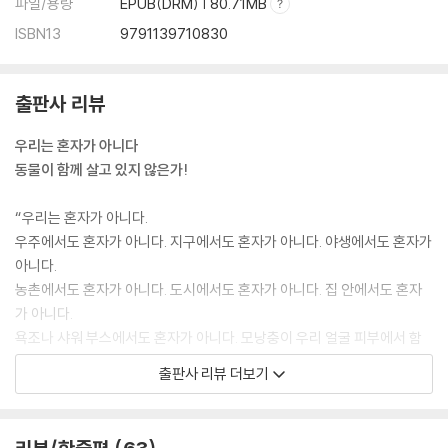
파일/용량
EPUB(DRM) | 80.71MB
081 카나리아
ISBN13
9791139710830
082 순록
083 칠면조
084 사슴
출판사 리뷰
085 토끼
086 참새
우리는 혼자가 아니다
087 나비
동물이 함께 살고 있지 않은가!
088 초파리
089 사올라
“우리는 혼자가 아니다.
090 대왕오징어
우주에서도 혼자가 아니다. 지구에서도 혼자가 아니다. 야생에서도 혼자가
091 비버
아니다.
092 구아노가마우지
농촌에서도 혼자가 아니다. 도시에서도 혼자가 아니다. 집 안에서도 혼자
093 생쥐
가 아니다.
094 황새
욕조나 샤워 부스에서도 혼자가 아니다. 모낭충이 우리 얼굴 피부에서 함
095 굴
께 살고 있지 않은가.”
096 재규어
출판사 리뷰 더보기
_「서문」 중에서
097 분홍비둘기
098 바키타
찰스 다윈은 이렇게 말했다. “인간과 동물의 차이는 크지만, 그것은 양적인
099 개미