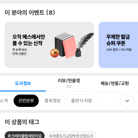
이 분야의 이벤트
8
리뷰/한줄평
도서정보
배송/반품/교환
63
 소개
관련분류
품목정보
출판사 리뷰
이 상품의 태그
#크레마클럽에있어요
#세종도서교양부문선정도서