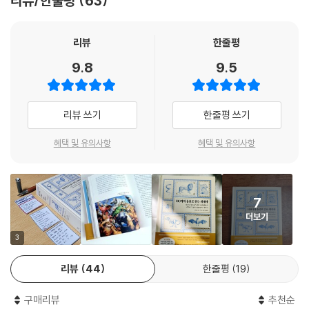
리뷰/한줄평
63
차이이지 질적인 차이는 아니다.”(『인간의 유래와 성 선택』) 다윈은 우리
100 북극곰
의 의식 속에 고정되어 있는 오랜 신화를 깨트렸다. 우리는 인간과 동물 사
이에 건널 수 없는 ‘질적인 차이’가 있다고 생각했다. 인간은 동물보다 우등
리뷰
한줄평
에필로그
하므로 동물을 지배해야 한다는 생각에 거리낌 없었다. ‘비인간’적인 것은
찾아보기
9.8
9.5
하등하며 상대할 가치가 없다고 여겼다.
도판 저작권자
감사의 말
이러한 의식은 역사관에도 그대로 반영되었다. 역사 속에서 동물은 엄연히
리뷰 쓰기
한줄평 쓰기
인간과 함께 존재했지만, 우리는 동물을 ‘당연하게’ 소외시켰다. 동물은 인
간이 아닌 ‘비인간’이므로. 하지만 우리 인간도 결국에는 개나 고양이, 소나
혜택 및 유의사항
혜택 및 유의사항
물고기, 벌이나 진드기처럼 동물이다. 인간은 척추동물이고 포유류이며 영
장류에 속한다. 침팬지와 DNA를 98퍼센트 이상 공유하는 유인원이다. 인
간과 동물은 동등하다.
7
더보기
역사에서 소외시켰던
주인공을 다시 소환하다
3
리뷰
44
한줄평
19
이제 우리는 새로운 역사를 써야 한다. 그동안 동물을 소외시켰던 ‘인간’ 중
심적인 역사에서 탈피해야 한다. 역사는 지구상에 공존하는 ‘비인간’ 동물
구매리뷰
추천순
들과 떼려야 뗄 수 없다. 세계사에서 적어도 절반 이상은 동물이 주인공이