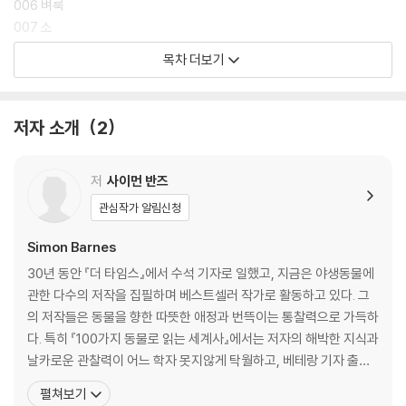
주인공들을 다시 소환한다. 100가지 동물을 하나씩 살피다 보면 어느새 세
006 벼룩
계사가 퍼즐처럼 맞춰진다. 이 책을 읽는 독자들은 역사 속에서 인간과 공
007 소
존해온 동물들에 대한 새로운 관점을 갖게 될 것이다. 더불어 앞으로 지구
008 대왕고래
목차 더보기
상에서 동물들과 공생하는 길을 모색할 소중한 기회를 얻게 될 것이다.
009 산호
010 독수리
영국 『더 타임스』 수석 기자 출신인 저자는 100개의 챕터에서 동물을 한
011 오리너구리
저자 소개
2
종 한 종 다룰 때마다 특유의 따뜻한 시각을 견지하면서도 최신 과학에 근
012 꿀벌
거한 날카로운 통찰력을 보여준다. 베테랑 기자답게 생생한 현장감과 재치
013 티라노사우루스
있는 위트가 버무려진 필력도 돋보인다. 총 728쪽에 이르는 분량만큼이나
014 상어
저
사이먼 반즈
다루는 지식과 정보가 방대하다. 인문학과 자연과학을 넘나들며 지식의 대
015 바퀴벌레
관심작가 알림신청
통합을 이룬다. 가히 독보적인 “동물 세계사 백과사전”이라 할 만하다. 20
016 판다
0컷의 다채로운 고화질 이미지 자료가 수록되어 있어 책을 ‘보는’ 시각적
017 대구
Simon Barnes
즐거움도 더한다. 동물과 역사, 환경과 생태학, 인류학과 진화론에 관심 있
018 백로
30년 동안 『더 타임스』에서 수석 기자로 일했고, 지금은 야생동물에
는 독자들에게는 언제든 필요할 때마다 꺼내 읽고 싶은 훌륭한 참고자료가
019 도도
관한 다수의 저작을 집필하며 베스트셀러 작가로 활동하고 있다. 그
되어줄 것이다.
020 당나귀
의 저작들은 동물을 향한 따뜻한 애정과 번뜩이는 통찰력으로 가득하
021 늑대
다. 특히 『100가지 동물로 읽는 세계사』에서는 저자의 해박한 지식과
022 비둘기
날카로운 관찰력이 어느 학자 못지않게 탁월하고, 베테랑 기자 출신
023 모기
답게 생생한 현장감과 재치있는 위트가 버무려진 필력이 돋보인다.
펼쳐보기
024 호랑이
대표적인 저서로는 『새 관찰자 되는 법』(Bad Birdwatcher) 3부작,