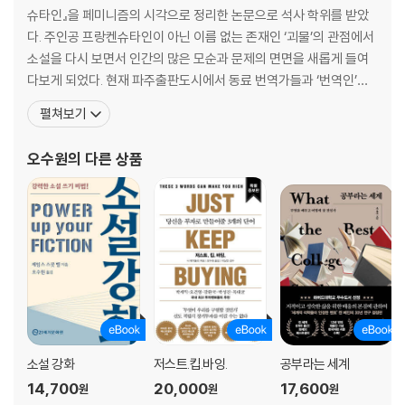
슈타인』을 페미니즘의 시각으로 정리한 논문으로 석사 학위를 받았
044 여행비둘기
다. 주인공 프랑켄슈타인이 아닌 이름 없는 존재인 ‘괴물’의 관점에서
045 체체파리
소설을 다시 보면서 인간의 많은 모순과 문제의 면면을 새롭게 들여
046 오리
다보게 되었다. 현재 파주출판도시에서 동료 번역가들과 ‘번역인’이
047 캥거루
라는 공동체를 꾸려 전문 번역가로 활동하면서 인문, 과학, 정치, 역
048 태즈메이니아주머니늑대
펼쳐보기
사, 예술 등 다양한 분야의 영미권 양서를 우리말로 옮기고 있다. 『문
049 악어
장의 일』, 『조의 아이들』, 『데이비드 흄』, 『처음 읽는 바다 세계사』,
050 말
오수원
의 다른 상품
『현대 과학·종교 논쟁』, 『포스트 캐
051 올빼미
052 물범
053 바우어새
054 코끼리
055 피라냐
056 박새
057 거미
058 누에
059 매
소설 강화
저스트.킵.바잉.
공부라는 세계
060 꿩
14,700
20,000
17,600
061 따개비
원
원
원