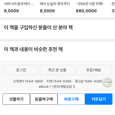
사바나의 왕국에서 세
에서 오늘의 영국까지
~294권 서문 부록)
탄
계 최대 코코아 생산국
8,500
8,500
880,000
3
원
원
원
으로
이 책을 구입하신 분들이 산 분야 책
이 책과 내용이 비슷한 추천 책
로그인
최근 본 상품
주문/배송
고객센터 1544-3800
티켓 1544-6399
중고샵 1566-4295
eBook 1:1문의/채팅상담
예스이십사(주) 사업자 정보
선물하기
원클릭구매
바로구매
카트담기
이용약관
개인정보처리방침
청소년보호정책
PC버전
회사소개
거래처관계자께
도서홍보
광고