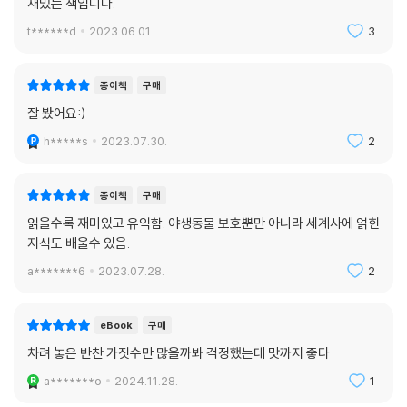
재밌는 책입니다.
t******d
2023.06.01.
3
종이책
구매
잘 봤어요:)
h*****s
2023.07.30.
2
종이책
구매
읽을수록 재미있고 유익함. 야생동물 보호뿐만 아니라 세계사에 얽힌
지식도 배울수 있음.
a*******6
2023.07.28.
2
eBook
구매
차려 놓은 반찬 가짓수만 많을까봐 걱정했는데 맛까지 좋다
a*******o
2024.11.28.
1