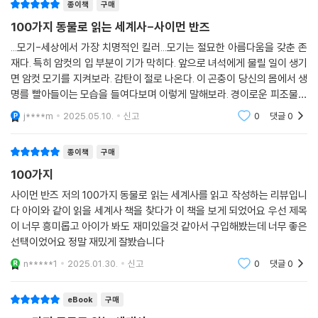
한 따뜻한 애정과 번뜩이는 통찰력으로 가득하다. 특히 『100가지 동물로
종이책
구매
읽는 세계사』에서는 저자의 해박한 지식과 날카로운 관찰력이 어느 학자
100가지 동물로 읽는 세계사-사이먼 반즈
못지않게 탁월하고, 베테랑 기자 출신답게 생생한 현장감과 재치있는 위트
...모기-세상에서 가장 치명적인 킬러...모기는 절묘한 아름다움을 갖춘 존
가 버무려진 필력이 돋보인다. 100개의 챕터에서 동물을 한 종 한 종 다룰
재다. 특히 암컷의 입 부분이 기가 막히다. 앞으로 녀석에게 물릴 일이 생기
때마다 특유의 따뜻한 시각을 견지하면서도 최신 과학에 근거한 날카로운
면 암컷 모기를 지켜보라. 감탄이 절로 나온다. 이 곤충이 당신의 몸에서 생
통찰력을 보여준다.
명를 빨아들이는 모습을 들여다보며 이렇게 말해보라. 경이로운 피조물이
여, 너와 이 지구를 공유하게 되어 영광이다. 너를 만든 힘이 또한 나를 만
j****m
2025.05.10.
신고
0
댓글
0
이 책은 총 728쪽에 이르는 분량만큼이나 다루는 지식과 정보가 방대하
들었다. 네
다. 인문학과 자연과학을 넘나들며 지식의 대통합을 이룬다. 가히 독보적
종이책
구매
인 “동물 세계사 백과사전”이라 할 만하다. 200컷의 다채로운 고화질 이
미지 자료가 수록되어 있어 책을 ‘보는’ 시각적 즐거움도 더한다. 동물과 역
100가지
사, 환경과 생태학, 인류학과 진화론에 관심 있는 독자들에게는 언제든 필
사이먼 반즈 저의 100가지 동물로 읽는 세계사를 읽고 작성하는 리뷰입니
요할 때마다 꺼내 읽고 싶은 훌륭한 참고자료가 되어줄 것이다.
다 아이와 같이 읽을 세계사 책을 찾다가 이 책을 보게 되었어요 우선 제목
이 너무 흥미롭고 아이가 봐도 재미있을것 같아서 구입해봤는데 너무 좋은
선택이었어요 정말 재밌게 잘봤습니다
n*****1
2025.01.30.
신고
0
댓글
0
eBook
구매