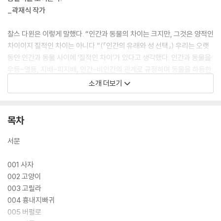
_곽재식 작가
찰스 다윈은 이렇게 말했다. “인간과 동물의 차이는 크지만, 그것은 양적인
차이이지 질적인 차이는 아니다.”(『인간의 유래와 성 선택』) 우리는 오랫
동안 인간과 동물 사이에 ‘질적인 차이’가 있다고 생각했다. 인간과 동물을
우등-열등, 지배-피지배, 인간-비인간의 관계로 규정하며 동물을 하등한
존재로 취급했다. 이는 우리의 역사관에도 그대로 반영되어 세계사 속에서
소개 더보기
동물을 의식적으로 (또는 무의식적으로) 소외시켰다. 하지만 우리 인간도
결국 개나 고양이, 소나 물고기, 벌이나 진드기처럼 동물이다. 인간은 척추
동물이고 포유류이며 영장류에 속한다. 침팬지와 DNA를 98퍼센트 이상
목차
공유하는 유인원이다. 인간과 동물은 동등하다.
서문
이제 우리는 새로운 역사를 써야 한다. ‘인간’ 중심적인 역사에서 탈피해야
한다. 역사는 지구상에 공존하는 ‘비인간’ 동물들과 떼려야 뗄 수 없다. 세
001 사자
계사에서 적어도 절반 이상은 동물이 주인공이었다. 이 책은 ‘인간’과 ‘비인
002 고양이
간’을 구분 짓는 낡은 이분법적 역사관을 과감히 뒤집는다. 저자는 세계사
003 고릴라
에 큰 영향을 미친 100가지 동물을 엄선했다. 티라노사우루스와 시조새부
004 흉내지빠귀
터 바퀴벌레와 지렁이에 이르기까지 그동안 우리가 소외시켰던 역사 속의
005 버펄로