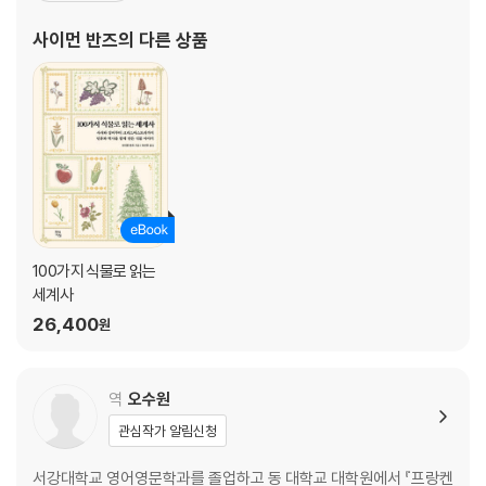
025 쥐
『야생으로 돌아가라』(Rewild Yourself), 『습지를 살리다』(On Th
사이먼 반즈
의 다른 상품
026 말벌
e Marsh) 등이 있
027 지렁이
028 뱀
029 닭
030 원숭이
031 시조새
032 집파리
033 개
034 곰
100가지 식물로 읽는
035 낙타
세계사
036 펭귄
26,400
원
037 문어
038 돌고래
039 코뿔소
역
오수원
040 나이팅게일
041 돼지
관심작가 알림신청
042 침팬지
서강대학교 영어영문학과를 졸업하고 동 대학교 대학원에서 『프랑켄
043 앨버트로스