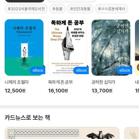
#2023서울국제도서전
#동물
#인간과동물
#ㅁㅁ로본세계사
니체의 초월자
독하게 돈 공부
공허한 십자가
내
12,500
16,100
13,700
1
원
원
원
카드뉴스로 보는 책