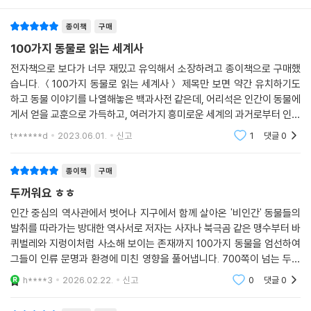
다. 이 책은 ‘인간’과 ‘비인간’을 구분 짓는 낡은 이분법적 역사관을 과감히
종이책
구매
뒤집는다. 반쪽짜리 세계사를 온전히 복원하기 위해, 세상을 바라보는 그
릇된 이분법적 시각을 탈피하기 위해 새로운 역사 서술을 시도한다.
100가지 동물로 읽는 세계사
전자책으로 보다가 너무 재밌고 유익해서 소장하려고 종이책으로 구매했
저자는 우선 100가지 동물을 신중하게 엄선했다. 약 1,000만 종에 이르는
습니다. ＜100가지 동물로 읽는 세계사＞ 제목만 보면 약간 유치하기도
동물 가운데 세계사에 큰 영향을 미치고 인간과 밀접한 관계를 맺은 100가
하고 동물 이야기를 나열해놓은 백과사전 같은데, 어리석은 인간이 동물에
지 동물을 선정했다. 티라노사우루스와 시조새부터 바퀴벌레와 지렁이에
게서 얻을 교훈으로 가득하고, 여러가지 흥미로운 세계의 과거로부터 인류
이르기까지 그동안 우리가 소외시킨 역사 속의 주인공들을 다시 소환한다.
가 배워야 할 미래의 희망도 느껴집니다. 삽화들도 좋고, 휴대성을 포기해
t******d
2023.06.01.
신고
1
댓글
0
서라도 얻은 두
100가지 동물을 하나씩 살피다 보면 어느새 세계사가 퍼즐처럼 맞춰진다.
이 책을 읽는 독자들은 역사 속에서 인간과 공존해온 동물들에 대한 새로
종이책
구매
운 관점을 갖게 될 것이다. 더불어 앞으로 지구상에서 동물들과 공생하는
두꺼워요 ㅎㅎ
길을 모색할 소중한 기회를 얻게 될 것이다.
인간 중심의 역사관에서 벗어나 지구에서 함께 살아온 '비인간' 동물들의
발취를 따라가는 방대한 역사서로 저자는 사자나 북극곰 같은 맹수부터 바
언제든 꺼내 읽고 싶은
퀴벌레와 지렁이처럼 사소해 보이는 존재까지 100가지 동물을 엄선하여
동물 세계사 백과사전
그들이 인류 문명과 환경에 미친 영향을 풀어냅니다. 700쪽이 넘는 두꺼
운 분량이지만 베테랑 기자 출신다운 재치 있는 필치와 생생한 현장감이
이 책의 저자는 30년 경력의 영국 『더 타임스』 수석 기자 출신이다. 지금은
h****3
2026.02.22.
신고
0
댓글
0
지루하지 않아요. 인
베스트셀러 작가로 활동하고 있는데, 그의 저작들은 한결같이 동물들을 향