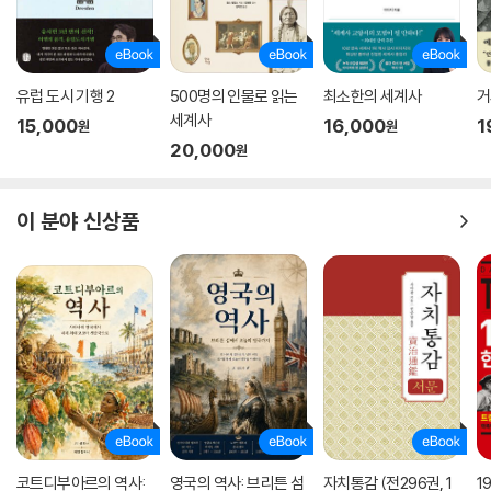
유럽 도시 기행 2
500명의 인물로 읽는
최소한의 세계사
거
세계사
15,000
16,000
1
원
원
20,000
원
이 분야 신상품
코트디부아르의 역사:
영국의 역사: 브리튼 섬
자치통감 (전296권, 1
1