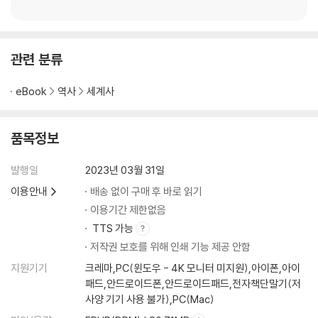
062 머릿니
063 까마귀
064 박쥐
065 뒤영벌
관련 분류
066 연어
067 오릭스
eBook
역사
세계사
068 양
069 하와이기러기
품목정보
070 오랑우탄
071 앵무새
발행일
2023년 03월 31일
072 콜로라도감자잎벌레
073 메뚜기
이용안내
배송 없이 구매 후 바로 읽기
074 양쯔강돌고래
이용기간 제한없음
075 두루미
TTS 가능
076 매머드
저작권 보호를 위해 인쇄 기능 제공 안함
077 염소
지원기기
크레마,PC(윈도우 - 4K 모니터 미지원),아이폰,아이
078 로아사상충
패드,안드로이드폰,안드로이드패드,전자책단말기(저
079 공작
사양 기기 사용 불가),PC(Mac)
080 금붕어