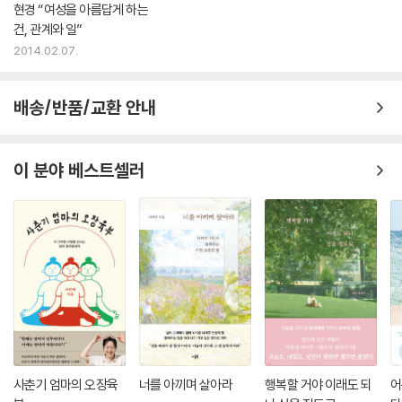
현경 “여성을 아름답게 하는
건, 관계와 일”
2014.02.07.
배송/반품/교환 안내
이 분야 베스트셀러
사춘기 엄마의 오장육
너를 아끼며 살아라
행복할 거야 이래도 되
어