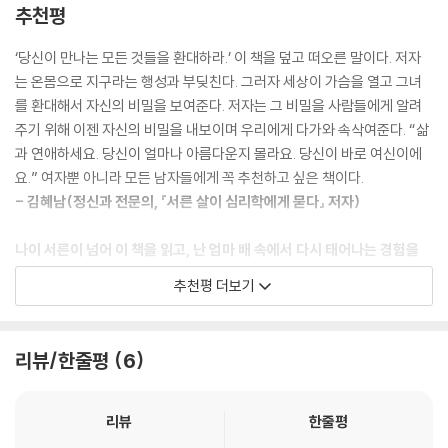
처럼 접할 수 없는 말이었다. 그러나 12년이 지난 지금, 미디어나 생활 속에
추천평
서 “여신”은 더 이상 낯선 말이 아니다. 독립적이고 자유롭고 행복한, 누가
보기에도 단연코 아름다운 여성을 우리는 “여신”이라고 부른다. 많은 이들
‘당신이 만나는 모든 것들을 환대하라.’ 이 책을 덮고 떠오른 말이다. 저자
의 삶의 방향을 바꾼 것으로 유명한 『결국은』은 출간 후 오랜 시간이 지난
는 온몸으로 지구라는 행성과 부딪친다. 그러자 세상이 가슴을 열고 그녀
지금도 여전히 “진정한 자아를 찾기 위한 필독서”로 회자되고 있다. 삶이
를 환대해서 자신의 비밀을 보여준다. 저자는 그 비밀을 사람들에게 알려
나에게 무엇을 원하는지 깨달음으로써 자신도 행복해지고 이 세상과 지구
주기 위해 이젠 자신의 비밀을 내보이며 우리에게 다가와 속삭여준다. “삶
도 살려낼 수 있는 여신의 탄생기는 오늘날의 세계, 특히 오늘날의 한국사
과 연애하세요. 당신이 얼마나 아름다운지 몰라요. 당신이 바로 여신이에
회에서 더욱 절실하게 다가온다.
요.” 여자뿐 아니라 모든 남자들에게 꼭 추천하고 싶은 책이다.
- 김혜남(정신과 전문의, 『서른 살이 심리학에게 묻다』 저자)
너무 일러 더욱 위험했던
한국 여성의 자아 찾기 모험담
나이 서른이 넘어 이 책을 읽고, 난 엄마 배 속에서 다시 태어나는 경험을
했다. 그리고 거짓말처럼 처음부터 다시 시작할 수 있었다.
추천평 더보기
현경은 1991년 세계교회협의회WCC 세계대회 주제강연자로 나서 ‘초혼
- 나윤선(재즈 보컬리스트)
제’를 지내며 성령에 대한 새로운 신학 이해를 펼쳐 보이며 세계적으로 이
름을 알렸다. 이 강연은 ‘기독교 역사상 가장 논쟁적인 강연’으로 거론되며
영혼의 진보가 여성들 삶의 모든 문제를 풀어준다는 진실을 감동적으로 전
리뷰/한줄평
6
「뉴욕 타임스」, 『타임』, 「슈피겔」 등 수많은 매체에 소개되어세계 신학계에
한 책이다. 많은 여성들이 이 책을 읽고 스스로 행복해지는 법, 자신을 치유
토론의 불길을 일으켰다. 그는 이후 이화여대 기독교학과 교수, 하버드대
하고 이 세상과 지구를 치유하는 법을 발견하기를 기원한다.
‘종교와 여성’ 분야 초빙교수를 거쳐, 1996년 세계 진보신학의 명문인 뉴
- 법륜스님(정토회 지도법사, 『인생수업』 저자)
리뷰
한줄평
욕 유니언 신학대학 160년 역사상 최초의 아시아계 여성 종신교수가 됐다.