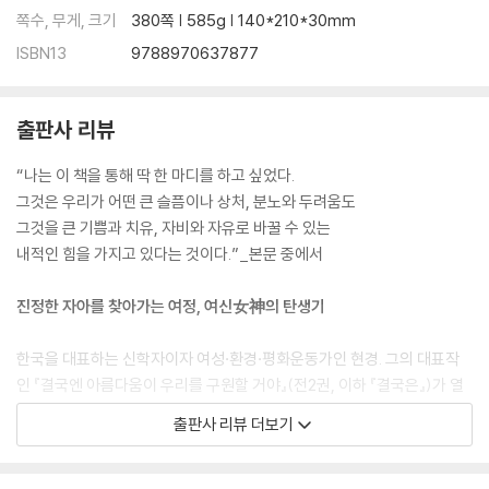
쪽수, 무게, 크기
380쪽 | 585g | 140*210*30mm
ISBN13
9788970637877
출판사 리뷰
“나는 이 책을 통해 딱 한 마디를 하고 싶었다.
그것은 우리가 어떤 큰 슬픔이나 상처, 분노와 두려움도
그것을 큰 기쁨과 치유, 자비와 자유로 바꿀 수 있는
내적인 힘을 가지고 있다는 것이다.”_본문 중에서
진정한 자아를 찾아가는 여정, 여신女神의 탄생기
한국을 대표하는 신학자이자 여성·환경·평화운동가인 현경. 그의 대표작
인 『결국엔 아름다움이 우리를 구원할 거야』(전2권, 이하 『결국은』)가 열
림원에서 출간되었다. 부제에 붙은 “여신女神”이라는 단어가 조용히 시
출판사 리뷰 더보기
선을 끈다. 이는 내면의 진정한 자아를 의미하는 메타포metaphor이다. 2
001년 12월, 이 책이 처음 출간되었을 당시만 해도 “여신”은 일상에서 좀