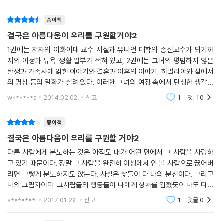
게 위로가 되었
과 본문 편집의 완성도를 높였습니다.
종이책
여신(女神)의 위로와 가르침을 통해 ‘진짜 나’를 찾아가는 치유의 과정
결국은 아름다움이 우리를 구원할거야2
다시 시간을 거슬러 올라가 한국에서의 학생운동, 미국 유학생활, 첫 남편
1권에는 저자의 이화여대 교수 시절과 유니언 대학의 종신교수가 되기까
과의 결혼과 이혼 과정, 우연히 밝혀진 비밀스러운 가족사, 호주 캔버라 W
지의 여정과 뉴욕 생활 일부가 적혀 있고, 2권에는 그녀의 평범하지 않은
CC 총회에서 ‘초혼제’를 지낸 이후 완전히 달라진 삶, 뉴욕과 보스턴 선원
탄생과 가족사에 얽힌 이야기와 결혼과 이혼의 이야기, 히말라야와 절에서
(禪院)들에서의 명상, 틱낫한 스님과의 만남 등을 써내려간다. 그 과정 중
의 명상 등의 일화가 실려 있다. 이러한 그녀의 여정 속에서 탄생한 생각들
에 그와 함께하며 ‘너를 다시 온전하게 해줄 수 있는 이는 너 자신뿐’이라
이 [미래에서 온 편지]에 고스란히 담겨있다. 뉴욕 명상센터에서 남편과
w******a
2014.02.02.
신고
1
댓글
0
말하는 여신의 위로와 가르침이 10개의 놀라운 비전으로 제시된다.
의
종이책
“어느 날 명상 중에 그녀를 찾아가고 있는 내 모습이 보였다. 처음 그녀를
결국은 아름다움이 우리를 구원할 거야2
만날 때처럼 나는 내 몸에서 빠져나가고 있었다. 그다음은 한국 옷을 입고
동트는 낙산사 의상대에 서 있었고, 내설악의 백담사를 지나 가야동 계곡
다른 사람에게 분노하는 것은 아직도 내가 어떤 면에서 그 사람을 사랑하
을 걸어 초록색 용이 있는 절벽 위에 다시 서 있었다. 물이 몇 바퀴 돌더니
고 있기 때문이다. 정말 그 사람을 완전히 이생에서 안 볼 사람으로 끊어버
용이 웃는 얼굴로 물속에서 나왔고, 나는 용을 타고 몇 개의 갤럭시를 지나
리면 그렇게 분노하지도 않는다. 사실은 삶들이 다 나의 분신이다. 그리고
나의 그림자이다. 그사람들의 행동들이 나에게 상처를 입혔듯이 나도 다른
그녀의 천국에 다시 도착했다.”(101~102쪽)
사람들에게 얼마든지 그럴 수 있는 가능성이 있다. 어떤 면에서 그들이 나
s*******i
2017.01.29.
신고
1
댓글
0
도 모르는 나
‘시간이 얼마 남아 있지 않다’: 1백 일 동안거, 히말라야 수도원에서의 1년