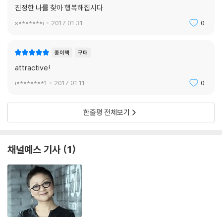
신을 발견하는 10가지 방법』도 함께 출간되었다. 2001년에 나온 초판을
진정한 나를 찾아 행복해집시다
전면 개정한 것으로, 그림을 모두 새로 그려 넣고 본문 편집도 완성도를 높
s*******i
2017.01.31.
0
였다.
종이책
구매
attractive!
i********1
2017.01.11.
0
한줄평 전체보기
채널예스 기사
1