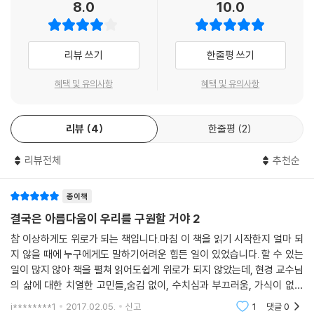
8.0
10.0
그런 그의 자아 찾기 여정은 단지 “힐링”의 차원에 머무르지 않는다. 저자
모든 것을 치유하고 살려낼 수 있는 인간 내면의 힘, 저자가 ‘여신’이라 부
는 연애, 결혼, 성(性), 학문 등 한 인간의 자아를 형성하는 데 있어 이야기
르는 그 힘을 그는 스스로의 삶을 통째로 보여주면서 용감하게, 그리고 아
될 수 있는 거의 모든 것들을 조금의 숨김도 없이 꺼내놓으며 자아를 찾아
름답게 증언하고 있다. 이제 우리 앞에 현실로 다가온 미래의 여성적 영성
리뷰 쓰기
한줄평 쓰기
가는 깊이 있는 순례의 여정을 보여준다. 서구 페미니스트들의 고백이 아
에 목말라하는 이들은 이 책에서 시원한 생수를 맛보게 될 것이다.
니라 이 땅에서 자란 “한국 여성”의 자아 찾기 모험담이기에 『결국은』은
- 오강남(캐나다 리자이나 대학교 종교학 명예교수, [종교너머, 아하!] 이
혜택 및 유의사항
혜택 및 유의사항
지금 우리에게 더욱 의미가 있다.
사장)
이 책이 쓰였을 때의 시대 분위기 또한 우리에게 시사하는 바가 있다. 저자
현경은 세기말 분위기가 한창이던 1999년 가을부터 2000년 여름까지 1
리뷰
4
한줄평
2
십여 년 만에 다시 읽은 현경의 글에서 그녀의 비밀스러운 ‘그녀’와 반갑게
년간을 히말라야의 수도원에서 보내며 이 책을 집필했다(그 전해는 준비
해후했다. 일사후퇴 때 흥남부두 앞에서 엄마 손을 놓친 어린아이가 삼십
기간으로, 독일, 프랑스, 오스트리아, 아프리카의 여러 나라, 쿠바 등 세계
리뷰전체
추천순
년도 더 지난 어느 날 우연히 엄마를 만난 듯이 이 글을 읽으며 ‘그녀’와 함
각지로 강연을 다니며 다양한 사람들을 만났고, 새천년의 시작을 계룡산
께 눈물 흘리고 노래하고 흥겹게 춤추었다. 모든 것들의 태초인 ‘그녀’를
신원사에서 스님들과 함께 백 일 동안거를 하며 맞았다). 히말라야에서 뉴
만나고 나니 내가 훌쩍 더 아름다워진 것 같다. 분명하다.
종이책
욕으로 돌아가 뉴욕과 한국을 오가며 책을 마무리하던 2001년 가을, 9?11
- 정혜신(정신과 전문의, 마인드프리즘 대표)
결국은 아름다움이 우리를 구원할 거야 2
테러가 발생했다. 힘겹게 자아를 찾은 저자에게 시대는 다시 ‘(네가 삶에게
참 이상하게도 위로가 되는 책입니다.마침 이 책을 읽기 시작한지 얼마 되
원하는 것이 아니라) 삶이 너에게 원하는 것을 하라’고 명령했다. 세계의
내 인생의 책 한 권을 꼽으라면 단언컨대 이 책이다. 이 책의 위로와 격려가
지 않을 때에 누구에게도 말하기어려운 힘든 일이 있었습니다. 할 수 있는
위기를 가장 극명하게 드러내는 시기에 쓰인 이 책은 생태계의 위협으로
없었다면 나는 나 자신을 결코 찾지 못했을 것이다. 벅찬 감동에 뉴욕에 사
일이 많지 않아 책을 펼쳐 읽어도쉽게 위로가 되지 않았는데, 현경 교수님
또 한 번의 절체절명의 위기를 예감하는 이 시대의 깨어 있는 사람들에게
는 저자를 직접 찾아갔던 그날이 아직도 생생하다.
의 삶에 대한 치열한 고민들,숨김 없이, 수치심과 부끄러움, 가식이 없는
비전(秘典)이 될 만하다.
홍석천(배우)
날 것 그대로의 자기 자신에 대한 사랑에대한 기록을 읽고 있으니 이상하
i********1
2017.02.05.
신고
1
댓글
0
* 이 책은 2001년에 나온 초판을 개정하여 새롭게 출간한 것입니다. 내용