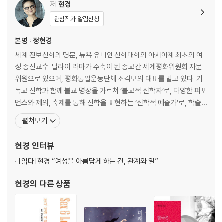
선물-열 번째 비전
저
현경
관심작가 알림신청
-에필로그: 결국은 아름다움이 우리를 구원할 거야
본명 : 정현경
세계 진보신학의 명문, 뉴욕 유니언 신학대학의 아시아계 최초의 여
성 종신교수. 달라이 라마가 주축이 된 종교간 세계평화위원회 자문
위원으로 있으며, 평화통일운동단체 조각보의 대표를 맡고 있다. 기
독교 신학과 함께 불교 명상을 가르쳐 ‘불교적 신학자’로, 다양한 퍼포
먼스와 제의, 축제를 통해 신학을 표현하는 ‘신학적 예술가’로, 학술,
사회운동, 영적 수련, 예술의 경계를 넘나들어 ‘문화통역사’로도 불린
펼쳐보기
다. 이 외에 한국 대표 페미니스트, 여성해방신학자, 환경운동가, 평
화운동가 등 다양한 수식어가 있지만, 그는 모든 것을 생생하게 살려
현경
인터뷰
낸다는 ‘살림이스트’로 불리기를 바란다. 2
[읽다]
현경 “여성을 아름답게 하는 건, 관계와 일”
현경
의 다른 상품