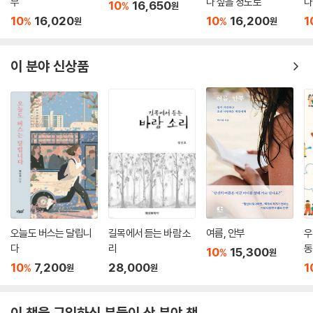
부
나 싶을 정도로
다
10
16,650
%
원
10
16,020
10
16,200
1
%
%
원
원
이 분야 신상품
오늘도 버스는 달립니
길목에서 듣는 바람 소
여름, 안부
우
다
리
동
10
15,300
%
원
10
7,200
28,000
1
%
원
원
이 책을 구입하신 분들이 산 분야 책