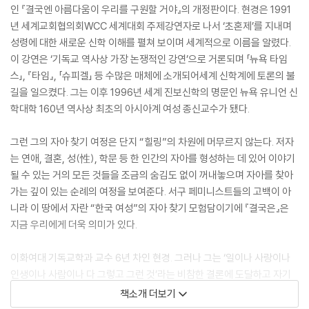
인 『결국엔 아름다움이 우리를 구원할 거야』의 개정판이다. 현경은 1991
년 세계교회협의회WCC 세계대회 주제강연자로 나서 ‘초혼제’를 지내며
성령에 대한 새로운 신학 이해를 펼쳐 보이며 세계적으로 이름을 알렸다.
이 강연은 ‘기독교 역사상 가장 논쟁적인 강연’으로 거론되며 「뉴욕 타임
스」, 『타임』, 「슈피겔」 등 수많은 매체에 소개되어세계 신학계에 토론의 불
길을 일으켰다. 그는 이후 1996년 세계 진보신학의 명문인 뉴욕 유니언 신
학대학 160년 역사상 최초의 아시아계 여성 종신교수가 됐다.
그런 그의 자아 찾기 여정은 단지 “힐링”의 차원에 머무르지 않는다. 저자
는 연애, 결혼, 성(性), 학문 등 한 인간의 자아를 형성하는 데 있어 이야기
될 수 있는 거의 모든 것들을 조금의 숨김도 없이 꺼내놓으며 자아를 찾아
가는 깊이 있는 순례의 여정을 보여준다. 서구 페미니스트들의 고백이 아
니라 이 땅에서 자란 “한국 여성”의 자아 찾기 모험담이기에 『결국은』은
지금 우리에게 더욱 의미가 있다.
이화여대 기독교학과 교수 6년 차인 현경. 그러나 그는 ‘일이나 사랑이나
인생이나 사람이나 다 그렇고 그런 것’라는 비참한 결론에 도달하고 자기
자신을 치유하기 위해, 꼭 죽어야만 한다면 한마디 유언이라도 남기기 위
책소개 더보기
해 책을 쓰기 시작한다. 1권에서는 한국을 떠나기까지의 내적 고민과 뉴욕