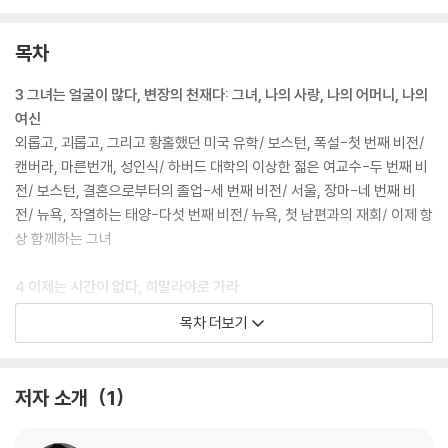
유니언 신학대학의 교수로 부임한 첫해의 뜨거운 삶이 펼쳐진다.
목차
2권에서는 다시 시간을 거슬러 올라가 한국에서의 학생운동, 미국 유학생
활, 첫 남편과의 결혼과 이혼 과정, 우연히 밝혀진 비밀스러운 가족사, 호
3 그녀는 얼굴이 많다, 변장의 천재다: 그녀, 나의 사랑, 나의 어머니, 나의
주 캔버라 WCC 총회에서 ‘초혼제’를 지낸 이후 완전히 달라진 삶, 뉴욕과
여신
보스턴 선원(禪院)들에서의 명상, 틱낫한 스님과의 만남 등을 써내려간
외롭고, 괴롭고, 그리고 황홀했던 미국 유학/ 보스턴, 폭설-첫 번째 비전/
다. 그 과정 중에 그와 함께하며 ‘너를 다시 온전하게 해줄 수 있는 이는 너
캔버라, 마른번개, 성인식/ 하버드 대학의 이상한 젊은 여교수-두 번째 비
자신뿐’이라 말하는 여신의 위로와 가르침이 10개의 놀라운 비전으로 제
전/ 보스턴, 결혼으로부터의 졸업-세 번째 비전/ 서울, 장마-네 번째 비
시된다.
전/ 뉴욕, 작열하는 태양-다섯 번째 비전/ 뉴욕, 첫 남편과의 재회/ 이제 항
상 함께하는 그녀
삶이 나에게 무엇을 원하는지 깨달음으로써 자신도 행복해지고 이 세상과
지구도 살려낼 수 있는 여신의 탄생기는 오늘날의 세계, 특히 오늘날의 한
4 이제는 시간이 없다, 히말라야로 가라
국사회에서 더욱 절실하게 다가온다.
모두 무너져 내리고 있었다. 죽음이 하얀 옷을 입고 손짓하고 있었다/ 서
목차 더보기
울, 가을비, 우리 집안의 비밀: 나와 똑같이 생긴 아이, 리나/ 히말라야, 안
나푸르나 산속의 그녀-여섯 번째 비전/ 계룡산 신원사, 동안거: 다시 만난
그녀-일곱 번째 비전/ 서울, 어머니의 죽음: 행복한 장례식/ 순례-여덟 번
저자 소개
1
째 비전/ 미래에서 온 편지: 지구 살림 민병대 여성 전사들에게 보내는 여
신의 십계명/ 따라가고 싶어!: 여신의 향기-아홉 번째 비전/ 귀향: 그녀의