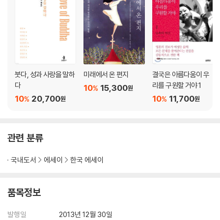
붓다, 성과 사랑을 말하
미래에서 온 편지
결국은 아름다움이 우
다
리를 구원할 거야 1
10
15,300
%
원
10
20,700
10
11,700
%
%
원
원
관련 분류
국내도서
에세이
한국 에세이
품목정보
발행일
2013년 12월 30일